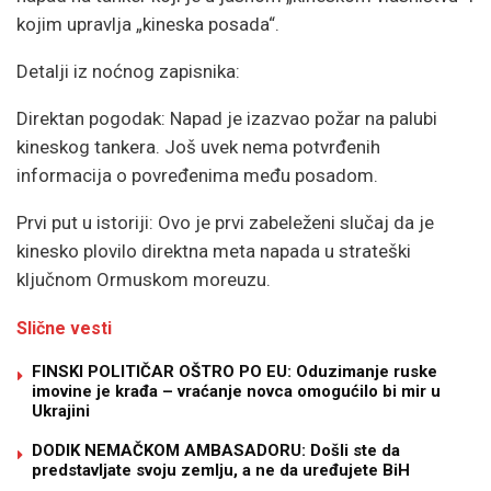
kojim upravlja „kineska posada“.
Detalji iz noćnog zapisnika:
Direktan pogodak: Napad je izazvao požar na palubi
kineskog tankera. Još uvek nema potvrđenih
informacija o povređenima među posadom.
Prvi put u istoriji: Ovo je prvi zabeleženi slučaj da je
kinesko plovilo direktna meta napada u strateški
ključnom Ormuskom moreuzu.
Slične vesti
FINSKI POLITIČAR OŠTRO PO EU: Oduzimanje ruske
imovine je krađa – vraćanje novca omogućilo bi mir u
Ukrajini
DODIK NEMAČKOM AMBASADORU: Došli ste da
predstavljate svoju zemlju, a ne da uređujete BiH