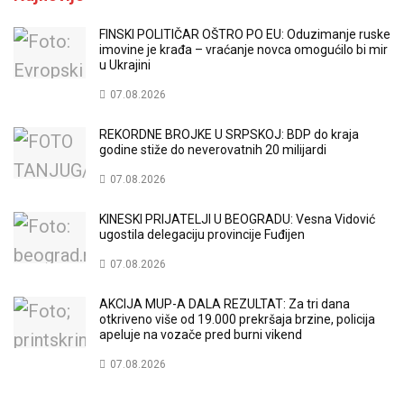
FINSKI POLITIČAR OŠTRO PO EU: Oduzimanje ruske
imovine je krađa – vraćanje novca omogućilo bi mir
u Ukrajini
07.08.2026
REKORDNE BROJKE U SRPSKOJ: BDP do kraja
godine stiže do neverovatnih 20 milijardi
07.08.2026
KINESKI PRIJATELJI U BEOGRADU: Vesna Vidović
ugostila delegaciju provincije Fuđijen
07.08.2026
AKCIJA MUP-A DALA REZULTAT: Za tri dana
otkriveno više od 19.000 prekršaja brzine, policija
apeluje na vozače pred burni vikend
07.08.2026