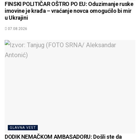
FINSKI POLITIČAR OŠTRO PO EU: Oduzimanje ruske
imovine je krađa – vraćanje novca omogućilo bi mir
u Ukrajini
07.08.2026
GLAVNA VEST
DODIK NEMAČKOM AMBASADORU: Došli ste da