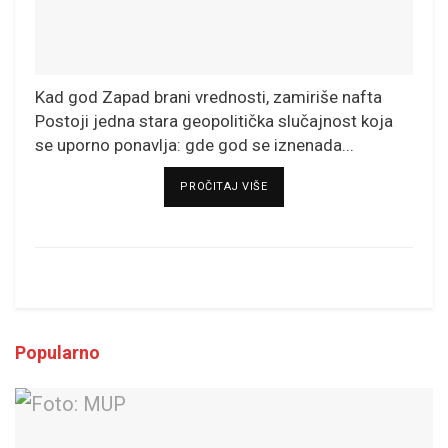
Kad god Zapad brani vrednosti, zamiriše nafta
Postoji jedna stara geopolitička slučajnost koja
se uporno ponavlja: gde god se iznenada...
DETAILS
PROČITAJ VIŠE
Popularno