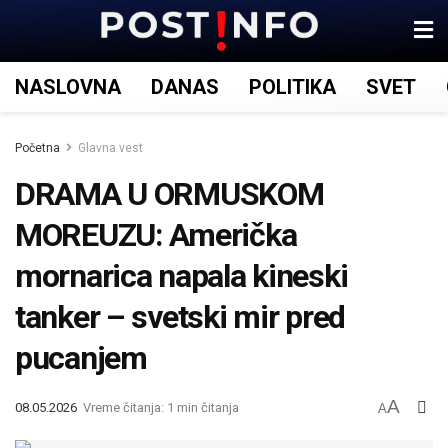
NASLOVNA
DANAS
POLITIKA
SVET
Početna
Glavna vest
DRAMA U ORMUSKOM
MOREUZU: Američka
mornarica napala kineski
tanker – svetski mir pred
pucanjem
A
08.05.2026
Vreme čitanja: 1 min čitanja
A