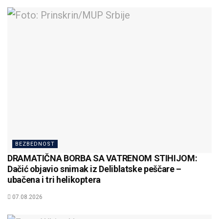
BEZBEDNOST
DRAMATIČNA BORBA SA VATRENOM STIHIJOM:
Dačić objavio snimak iz Deliblatske peščare –
ubačena i tri helikoptera
07.08.2026