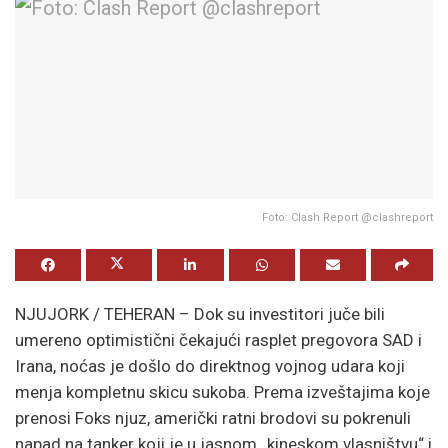
Foto: Clash Report @clashreport
NJUJORK / TEHERAN – Dok su investitori juče bili
umereno optimistični čekajući rasplet pregovora SAD i
Irana, noćas je došlo do direktnog vojnog udara koji
menja kompletnu skicu sukoba. Prema izveštajima koje
prenosi Foks njuz, američki ratni brodovi su pokrenuli
napad na tanker koji je u jasnom „kineskom vlasništvu“ i