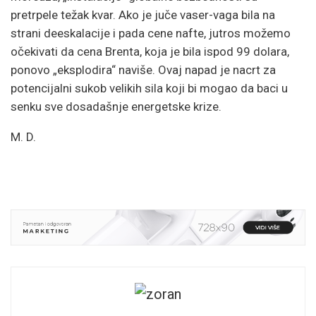
pretrpele težak kvar. Ako je juče vaser-vaga bila na
strani deeskalacije i pada cene nafte, jutros možemo
očekivati da cena Brenta, koja je bila ispod 99 dolara,
ponovo „eksplodira“ naviše. Ovaj napad je nacrt za
potencijalni sukob velikih sila koji bi mogao da baci u
senku sve dosadašnje energetske krize.
M. D.