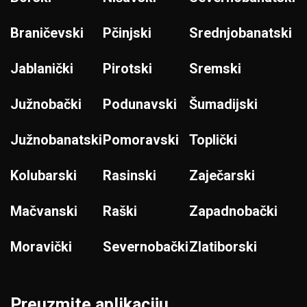
Braničevski
Pčinjski
Srednjobanatski
Jablanički
Pirotski
Sremski
Južnobački
Podunavski
Šumadijski
Južnobanatski
Pomoravski
Toplički
Kolubarski
Rasinski
Zaječarski
Mačvanski
Raški
Zapadnobački
Moravički
Severnobački
Zlatiborski
Preuzmite aplikaciju