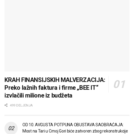
KRAH FINANSIJSKIH MALVERZACIJA:
Preko lažnih faktura i firme „BEE IT“
izvlačili milione iz budžeta
499 DELJENJA
OD 10. AVGUSTA POTPUNA OBUSTAVA SAOBRAĆAJA:
Most na Tari u Crnoj Gori biće zatvoren zbog rekonstrukcije