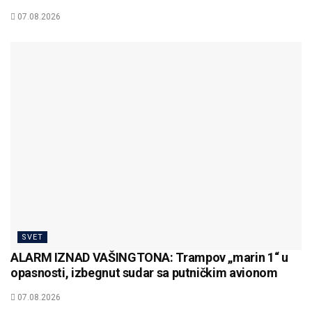
07.08.2026
SVET
ALARM IZNAD VAŠINGTONA: Trampov „marin 1“ u
opasnosti, izbegnut sudar sa putničkim avionom
07.08.2026