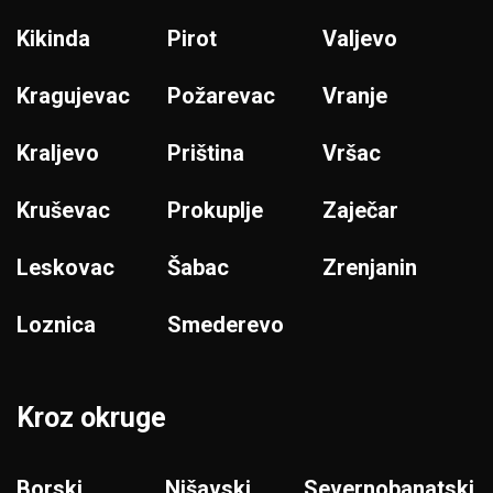
Kikinda
Pirot
Valjevo
Kragujevac
Požarevac
Vranje
Kraljevo
Priština
Vršac
Kruševac
Prokuplje
Zaječar
Leskovac
Šabac
Zrenjanin
Loznica
Smederevo
Kroz okruge
Borski
Nišavski
Severnobanatski