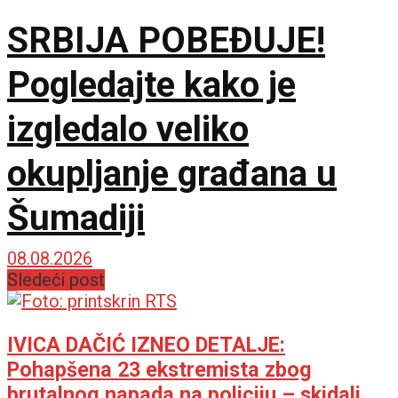
SRBIJA POBEĐUJE!
Pogledajte kako je
izgledalo veliko
okupljanje građana u
Šumadiji
08.08.2026
Sledeći post
IVICA DAČIĆ IZNEO DETALJE:
Pohapšena 23 ekstremista zbog
brutalnog napada na policiju – skidali