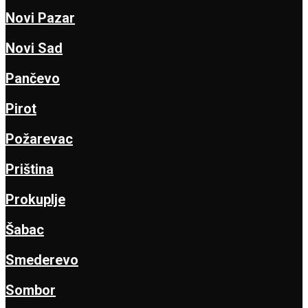
Novi Pazar
Novi Sad
Pančevo
Pirot
Požarevac
Priština
Prokuplje
Šabac
Smederevo
Sombor