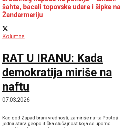
šahte, bacali topovske udare i šipke na
Žandarmeriju
Kolumne
RAT U IRANU: Kada
demokratija miriše na
naftu
07.03.2026
Kad god Zapad brani vrednosti, zamiriše nafta Postoji
jedna stara geopolitička slučajnost koja se uporno