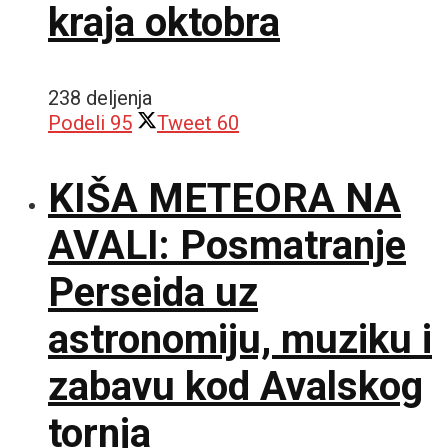
kraja oktobra
238 deljenja
Podeli
95
Tweet
60
KIŠA METEORA NA
AVALI: Posmatranje
Perseida uz
astronomiju, muziku i
zabavu kod Avalskog
tornja