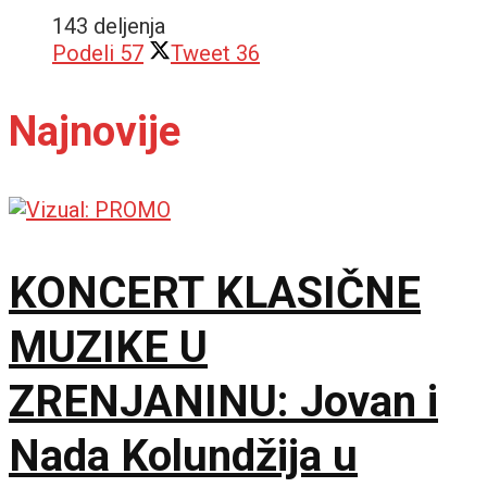
143 deljenja
Podeli
57
Tweet
36
Najnovije
KONCERT KLASIČNE
MUZIKE U
ZRENJANINU: Jovan i
Nada Kolundžija u