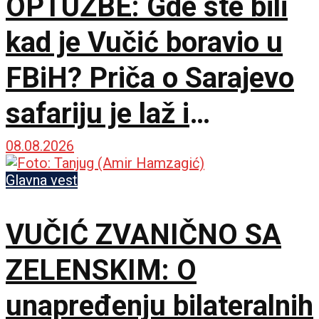
OPTUŽBE: Gde ste bili
kad je Vučić boravio u
FBiH? Priča o Sarajevo
safariju je laž i
propaganda
08.08.2026
Glavna vest
VUČIĆ ZVANIČNO SA
ZELENSKIM: O
unapređenju bilateralnih