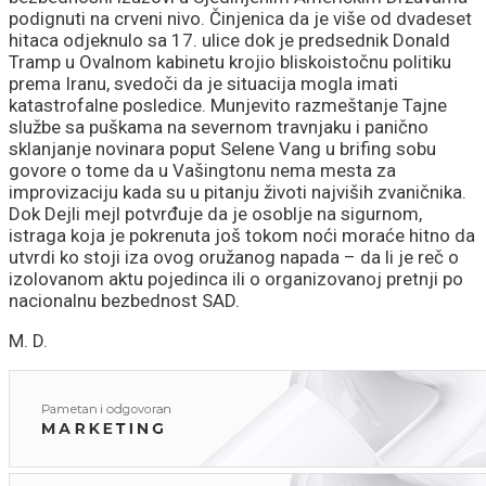
podignuti na crveni nivo. Činjenica da je više od dvadeset
hitaca odjeknulo sa 17. ulice dok je predsednik Donald
Tramp u Ovalnom kabinetu krojio bliskoistočnu politiku
prema Iranu, svedoči da je situacija mogla imati
katastrofalne posledice. Munjevito razmeštanje Tajne
službe sa puškama na severnom travnjaku i panično
sklanjanje novinara poput Selene Vang u brifing sobu
govore o tome da u Vašingtonu nema mesta za
improvizaciju kada su u pitanju životi najviših zvaničnika.
Dok Dejli mejl potvrđuje da je osoblje na sigurnom,
istraga koja je pokrenuta još tokom noći moraće hitno da
utvrdi ko stoji iza ovog oružanog napada – da li je reč o
izolovanom aktu pojedinca ili o organizovanoj pretnji po
nacionalnu bezbednost SAD.
M. D.