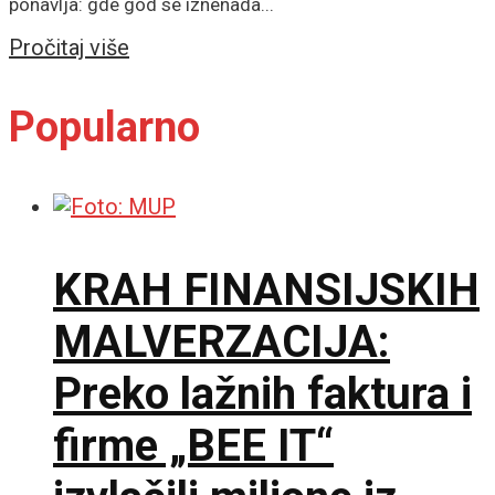
ponavlja: gde god se iznenada...
Details
Pročitaj više
Popularno
KRAH FINANSIJSKIH
MALVERZACIJA:
Preko lažnih faktura i
firme „BEE IT“