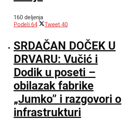
160 deljenja
Podeli
64
Tweet
40
SRDAČAN DOČEK U
DRVARU: Vučić i
Dodik u poseti –
obilazak fabrike
„Jumko” i razgovori o
infrastrukturi