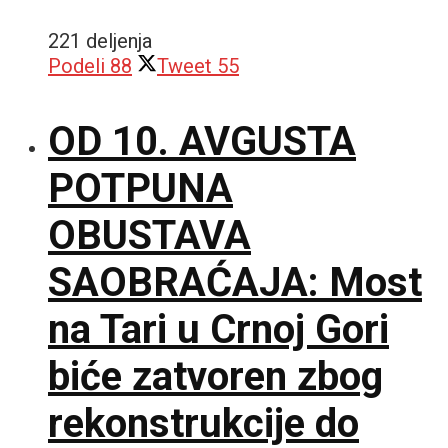
221 deljenja
Podeli
88
Tweet
55
OD 10. AVGUSTA
POTPUNA
OBUSTAVA
SAOBRAĆAJA: Most
na Tari u Crnoj Gori
biće zatvoren zbog
rekonstrukcije do