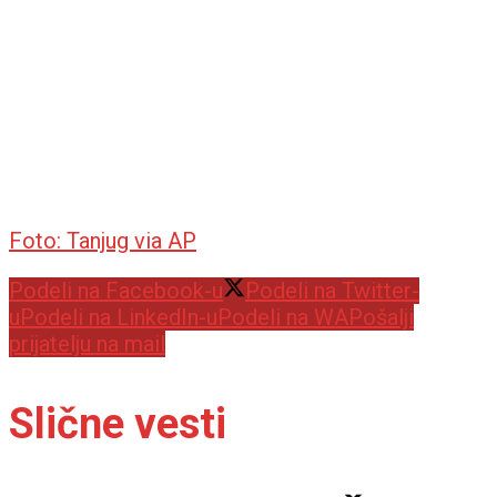
Foto: Tanjug via AP
Podeli na Facebook-u
Podeli na Twitter-
u
Podeli na LinkedIn-u
Podeli na WA
Pošalji
prijatelju na mail
Slične vesti