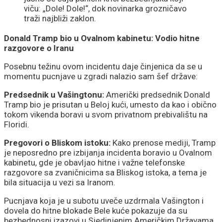
viču: „Dole! Dole!“, dok novinarka grozničavo
traži najbliži zaklon.
Donald Tramp bio u Ovalnom kabinetu: Vodio hitne
razgovore o Iranu
Posebnu težinu ovom incidentu daje činjenica da se u
momentu pucnjave u zgradi nalazio sam šef države:
Predsednik u Vašingtonu:
Američki predsednik Donald
Tramp bio je prisutan u Beloj kući, umesto da kao i obično
tokom vikenda boravi u svom privatnom prebivalištu na
Floridi.
Pregovori o Bliskom istoku:
Kako prenose mediji, Tramp
je neposredno pre izbijanja incidenta boravio u Ovalnom
kabinetu, gde je obavljao hitne i važne telefonske
razgovore sa zvaničnicima sa Bliskog istoka, a tema je
bila situacija u vezi sa Iranom.
Pucnjava koja je u subotu uveče uzdrmala Vašington i
dovela do hitne blokade Bele kuće pokazuje da su
bezbednosni izazovi u Sjedinjenim Američkim Državama