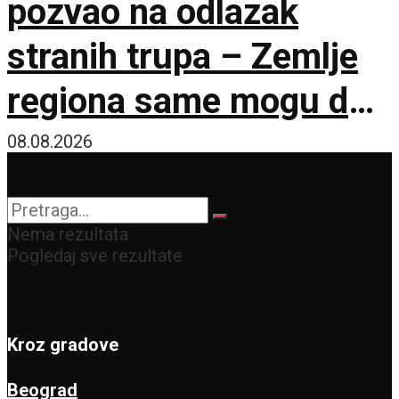
pozvao na odlazak
stranih trupa – Zemlje
regiona same mogu da
osiguraju bezbednost
08.08.2026
Nema rezultata
Pogledaj sve rezultate
Kroz gradove
Beograd