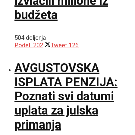
izvlačili milione iz
budžeta
504 deljenja
Podeli
202
Tweet
126
AVGUSTOVSKA
ISPLATA PENZIJA:
Poznati svi datumi
uplata za julska
primanja