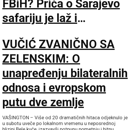
FBiH? Priča o Sarajevo
safariju je laž i
propaganda
VUČIĆ ZVANIČNO SA
ZELENSKIM: O
unapređenju bilateralnih
odnosa i evropskom
putu dve zemlje
VAŠINGTON – Više od 20 dramatičnih hitaca odjeknulo je
u subotu uveče po lokalnom vremenu u neposrednoj
blizini Bele kuće, izazvavši potpunu pometnju i hitnu