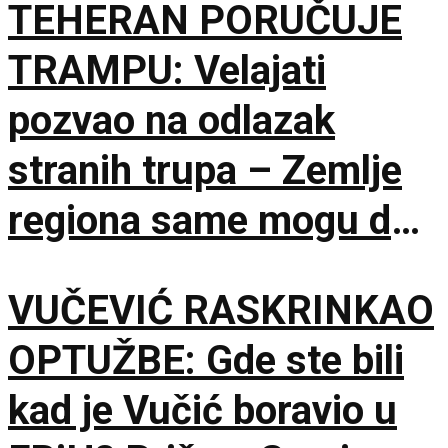
TEHERAN PORUČUJE
TRAMPU: Velajati
pozvao na odlazak
stranih trupa – Zemlje
regiona same mogu da
osiguraju bezbednost
VUČEVIĆ RASKRINKAO
OPTUŽBE: Gde ste bili
kad je Vučić boravio u