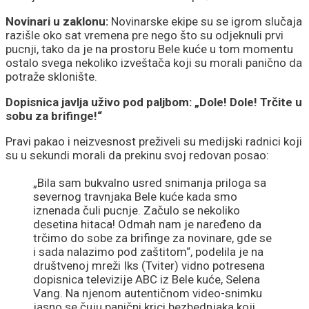
Novinari u zaklonu:
Novinarske ekipe su se igrom slučaja
razišle oko sat vremena pre nego što su odjeknuli prvi
pucnji, tako da je na prostoru Bele kuće u tom momentu
ostalo svega nekoliko izveštača koji su morali panično da
potraže sklonište.
Dopisnica javlja uživo pod paljbom: „Dole! Dole! Trčite u
sobu za brifinge!“
Pravi pakao i neizvesnost preživeli su medijski radnici koji
su u sekundi morali da prekinu svoj redovan posao:
„Bila sam bukvalno usred snimanja priloga sa
severnog travnjaka Bele kuće kada smo
iznenada čuli pucnje. Začulo se nekoliko
desetina hitaca! Odmah nam je naređeno da
trčimo do sobe za brifinge za novinare, gde se
i sada nalazimo pod zaštitom“, podelila je na
društvenoj mreži Iks (Tviter) vidno potresena
dopisnica televizije ABC iz Bele kuće, Selena
Vang. Na njenom autentičnom video-snimku
jasno se čuju panični krici bezbednjaka koji