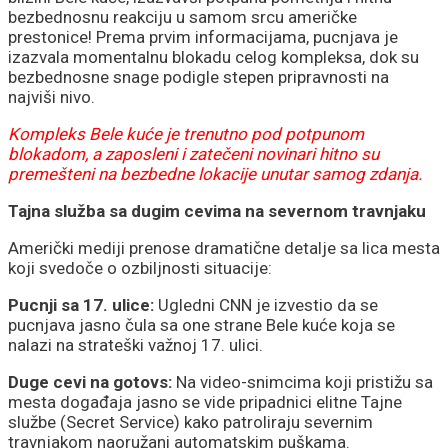
bezbednosnu reakciju u samom srcu američke
prestonice! Prema prvim informacijama, pucnjava je
izazvala momentalnu blokadu celog kompleksa, dok su
bezbednosne snage podigle stepen pripravnosti na
najviši nivo.
Kompleks Bele kuće je trenutno pod potpunom
blokadom, a zaposleni i zatečeni novinari hitno su
premešteni na bezbedne lokacije unutar samog zdanja.
Tajna služba sa dugim cevima na severnom travnjaku
Američki mediji prenose dramatične detalje sa lica mesta
koji svedoče o ozbiljnosti situacije:
Pucnji sa 17. ulice:
Ugledni CNN je izvestio da se
pucnjava jasno čula sa one strane Bele kuće koja se
nalazi na strateški važnoj 17. ulici.
Duge cevi na gotovs:
Na video-snimcima koji pristižu sa
mesta događaja jasno se vide pripadnici elitne Tajne
službe (Secret Service) kako patroliraju severnim
travnjakom naoružani automatskim puškama.