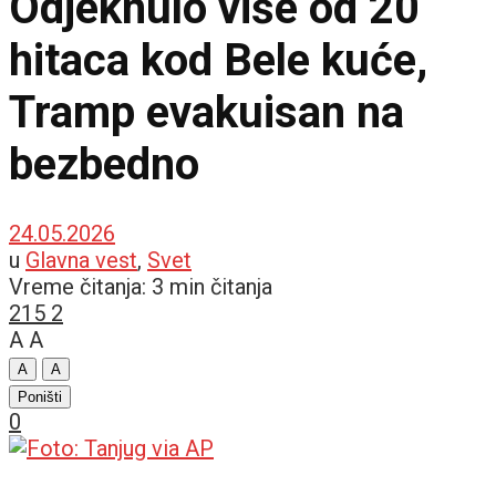
Odjeknulo više od 20
hitaca kod Bele kuće,
Tramp evakuisan na
bezbedno
24.05.2026
u
Glavna vest
,
Svet
Vreme čitanja: 3 min čitanja
215
2
A
A
A
A
Poništi
0