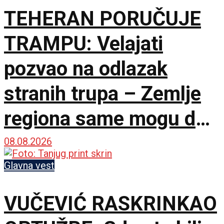
TEHERAN PORUČUJE
TRAMPU: Velajati
pozvao na odlazak
stranih trupa – Zemlje
regiona same mogu da
osiguraju bezbednost
08.08.2026
Glavna vest
VUČEVIĆ RASKRINKAO