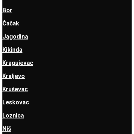
Bor
Čačak
Jagodina
Kikinda
Kragujevac
Kraljevo
Kruševac
Leskovac
Loznica
Niš