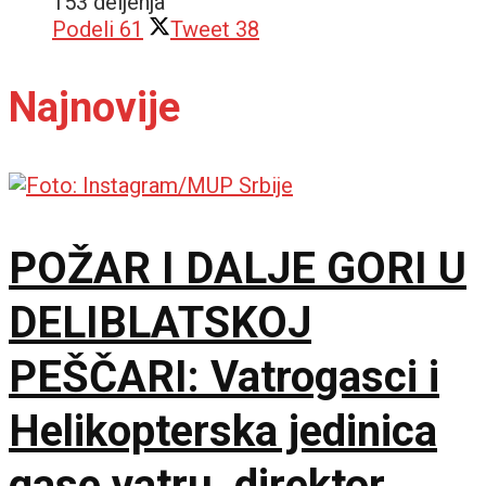
153 deljenja
Podeli
61
Tweet
38
Najnovije
POŽAR I DALJE GORI U
DELIBLATSKOJ
PEŠČARI: Vatrogasci i
Helikopterska jedinica
gase vatru, direktor