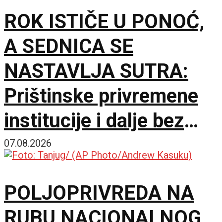
ROK ISTIČE U PONOĆ,
A SEDNICA SE
NASTAVLJA SUTRA:
Prištinske privremene
institucije i dalje bez
dogovora o predsedniku
07.08.2026
skupštine
POLJOPRIVREDA NA
RUBU NACIONALNOG