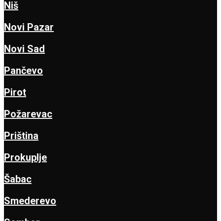
Niš
Novi Pazar
Novi Sad
Pančevo
Pirot
Požarevac
Priština
Prokuplje
Šabac
Smederevo