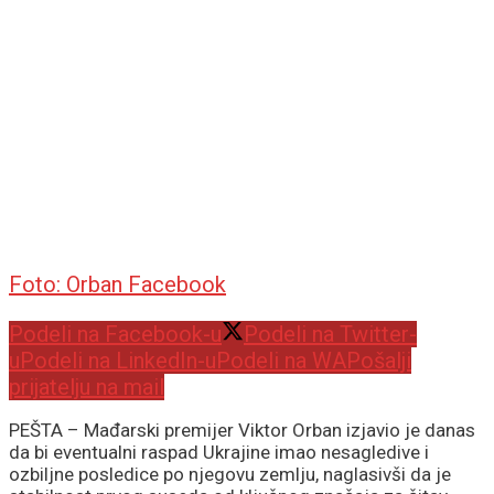
Foto: Orban Facebook
Podeli na Facebook-u
Podeli na Twitter-
u
Podeli na LinkedIn-u
Podeli na WA
Pošalji
prijatelju na mail
PEŠTA – Mađarski premijer Viktor Orban izjavio je danas
da bi eventualni raspad Ukrajine imao nesagledive i
ozbiljne posledice po njegovu zemlju, naglasivši da je