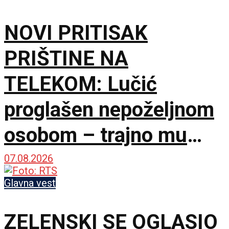
NOVI PRITISAK
PRIŠTINE NA
TELEKOM: Lučić
proglašen nepoželjnom
osobom – trajno mu
zabranjen ulazak na
07.08.2026
KiM
Glavna vest
ZELENSKI SE OGLASIO