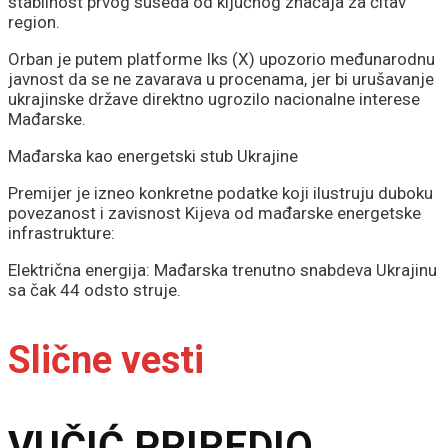
stabilnost prvog suseda od ključnog značaja za čitav
region.
Orban je putem platforme Iks (X) upozorio međunarodnu
javnost da se ne zavarava u procenama, jer bi urušavanje
ukrajinske države direktno ugrozilo nacionalne interese
Mađarske.
Mađarska kao energetski stub Ukrajine
Premijer je izneo konkretne podatke koji ilustruju duboku
povezanost i zavisnost Kijeva od mađarske energetske
infrastrukture:
Električna energija: Mađarska trenutno snabdeva Ukrajinu
sa čak 44 odsto struje.
Slične vesti
VUČIĆ PRIREDIO