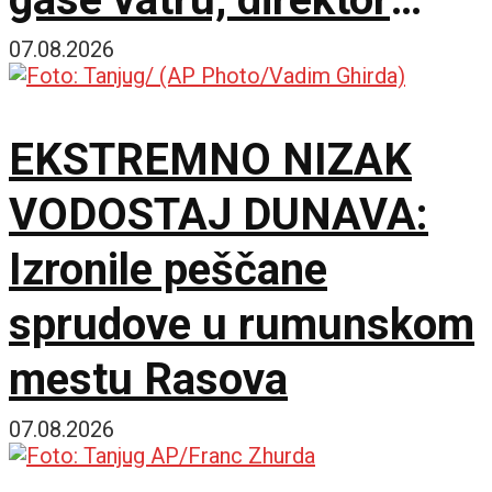
policije obišao požarište
07.08.2026
EKSTREMNO NIZAK
VODOSTAJ DUNAVA:
Izronile peščane
sprudove u rumunskom
mestu Rasova
07.08.2026