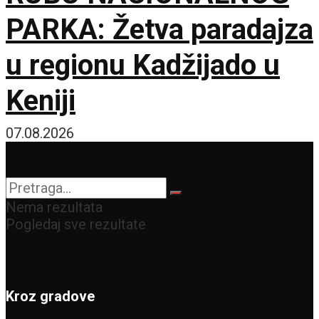
PARKA: Žetva paradajza
u regionu Kadžijado u
Keniji
07.08.2026
Nema rezultata
Pogledaj sve rezultate
Kroz gradove