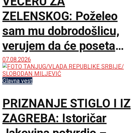
VEČERU ZA
ZELENSKOG: Poželeo
sam mu dobrodošlicu,
verujem da će poseta
doprineti razvoju
07.08.2026
odnosa
Glavna vest
PRIZNANJE STIGLO I IZ
ZAGREBA: Istoričar