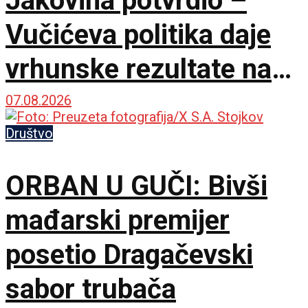
Jakovina potvrdio –
Vučićeva politika daje
vrhunske rezultate na
međunarodnoj sceni
07.08.2026
Društvo
ORBAN U GUČI: Bivši
mađarski premijer
posetio Dragačevski
sabor trubača