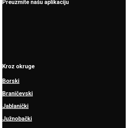
Preuzmite našu aplikaciju
Kroz okruge
Borski
Braničevski
Jablanički
Južnobački