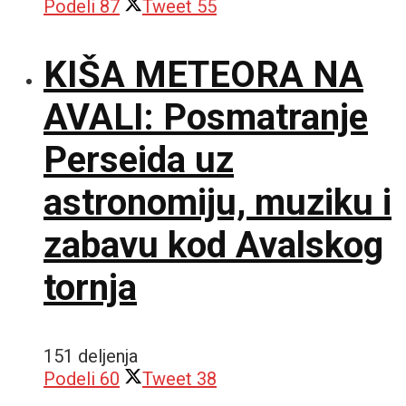
Podeli
87
Tweet
55
KIŠA METEORA NA
AVALI: Posmatranje
Perseida uz
astronomiju, muziku i
zabavu kod Avalskog
tornja
151 deljenja
Podeli
60
Tweet
38