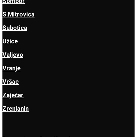
Sombor
S.Mitrovica
Subotica
Užice
Valjevo
Vranje
Vršac
Zaječar
Zrenjanin