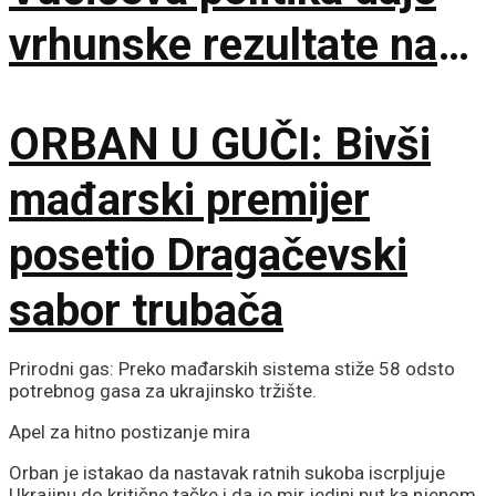
vrhunske rezultate na
međunarodnoj sceni
ORBAN U GUČI: Bivši
mađarski premijer
posetio Dragačevski
sabor trubača
Prirodni gas: Preko mađarskih sistema stiže 58 odsto
potrebnog gasa za ukrajinsko tržište.
Apel za hitno postizanje mira
Orban je istakao da nastavak ratnih sukoba iscrpljuje
Ukrajinu do kritične tačke i da je mir jedini put ka njenom