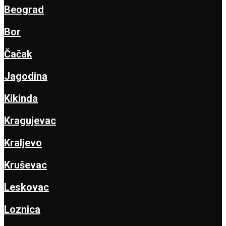
Beograd
Bor
Čačak
Jagodina
Kikinda
Kragujevac
Kraljevo
Kruševac
Leskovac
Loznica