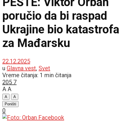
PEŠTE: Viktor Orban
poručio da bi raspad
Ukrajine bio katastrofa
za Mađarsku
22.12.2025
u
Glavna vest
,
Svet
Vreme čitanja: 1 min čitanja
205
7
A
A
A
A
Poništi
0