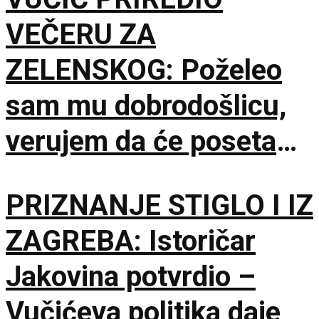
VEČERU ZA
ZELENSKOG: Poželeo
sam mu dobrodošlicu,
verujem da će poseta
doprineti razvoju
PRIZNANJE STIGLO I IZ
odnosa
ZAGREBA: Istoričar
Jakovina potvrdio –
Vučićeva politika daje