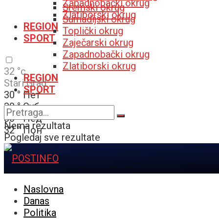
Zapadnobački okrug
Sremski okrug
Zlatiborski okrug
Šumadijski okrug
REGION
Toplički okrug
SPORT
Zaječarski okrug
Zapadnobački okrug
Zlatiborski okrug
32
°c
REGION
Stari Grad
SPORT
30
°
Пет
30
°
Суб
30
°
Нед
Nema rezultata
32
°
Пон
Pogledaj sve rezultate
Naslovna
Danas
Politika