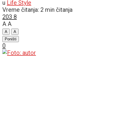
u
Life Style
Vreme čitanja: 2 min čitanja
203
8
A
A
A
A
Poništi
0