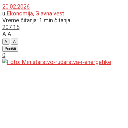
20.02.2026
u
Ekonomija
,
Glavna vest
Vreme čitanja: 1 min čitanja
207
15
A
A
A
A
Poništi
0