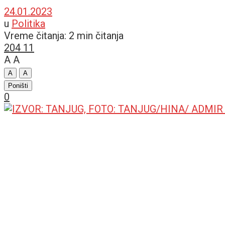
24.01.2023
u
Politika
Vreme čitanja: 2 min čitanja
204
11
A
A
A
A
Poništi
0