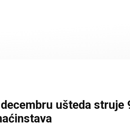
cembru ušteda struje 9
maćinstava