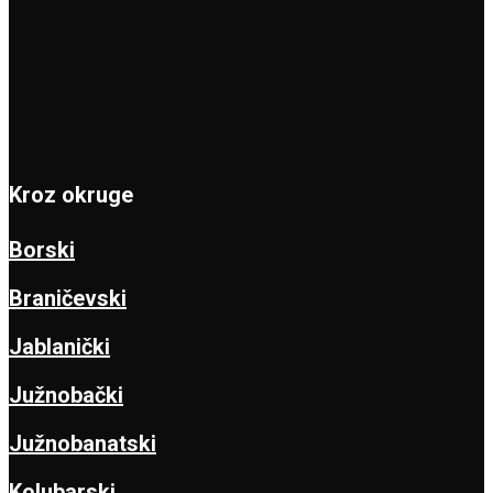
Kroz okruge
Borski
Braničevski
Jablanički
Južnobački
Južnobanatski
Kolubarski