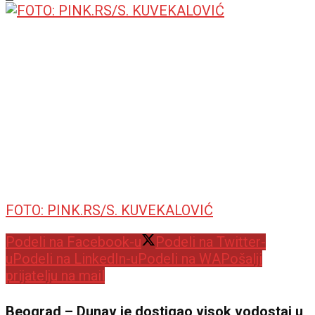
FOTO: PINK.RS/S. KUVEKALOVIĆ
Podeli na Facebook-u
Podeli na Twitter-
u
Podeli na LinkedIn-u
Podeli na WA
Pošalji
prijatelju na mail
Beograd – Dunav je dostigao visok vodostaj u