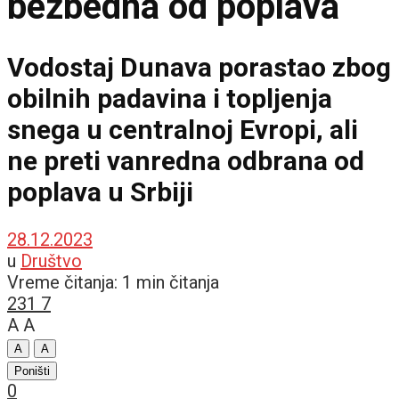
bezbedna od poplava
Vodostaj Dunava porastao zbog
obilnih padavina i topljenja
snega u centralnoj Evropi, ali
ne preti vanredna odbrana od
poplava u Srbiji
28.12.2023
u
Društvo
Vreme čitanja: 1 min čitanja
231
7
A
A
A
A
Poništi
0