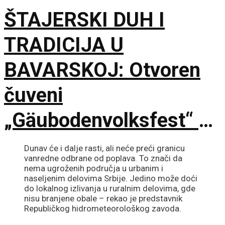
ŠTAJERSKI DUH I
TRADICIJA U
BAVARSKOJ: Otvoren
čuveni
„Gäubodenvolksfest“ u
Štraubingu
Dunav će i dalje rasti, ali neće preći granicu
vanredne odbrane od poplava. To znači da
nema ugroženih područja u urbanim i
naseljenim delovima Srbije. Jedino može doći
do lokalnog izlivanja u ruralnim delovima, gde
nisu branjene obale – rekao je predstavnik
Republičkog hidrometeorološkog zavoda.