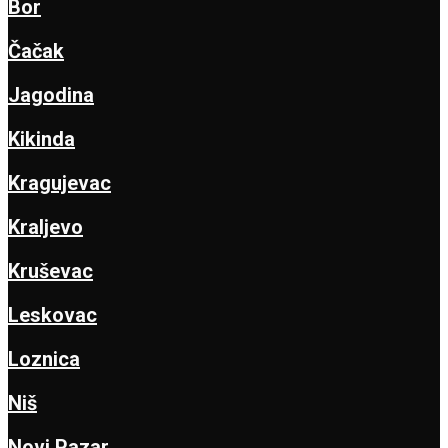
Bor
Čačak
Jagodina
Kikinda
Kragujevac
Kraljevo
Kruševac
Leskovac
Loznica
Niš
Novi Pazar