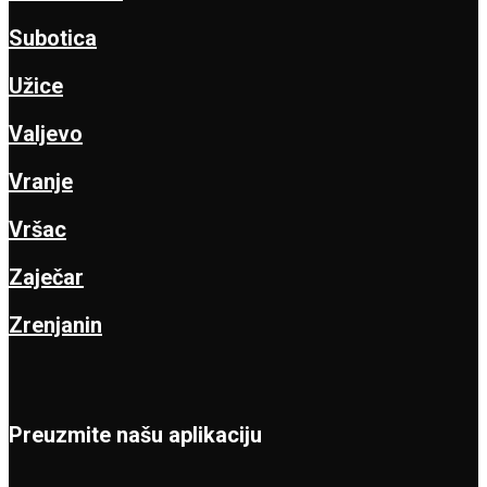
Subotica
Užice
Valjevo
Vranje
Vršac
Zaječar
Zrenjanin
Preuzmite našu aplikaciju