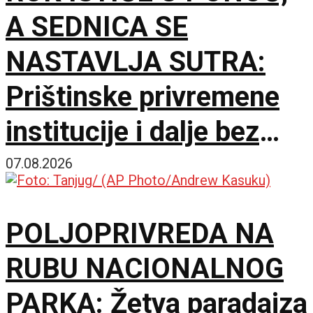
A SEDNICA SE
NASTAVLJA SUTRA:
Prištinske privremene
institucije i dalje bez
dogovora o predsedniku
07.08.2026
skupštine
POLJOPRIVREDA NA
RUBU NACIONALNOG
PARKA: Žetva paradajza