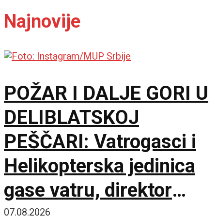
Najnovije
POŽAR I DALJE GORI U
DELIBLATSKOJ
PEŠČARI: Vatrogasci i
Helikopterska jedinica
gase vatru, direktor
policije obišao požarište
07.08.2026