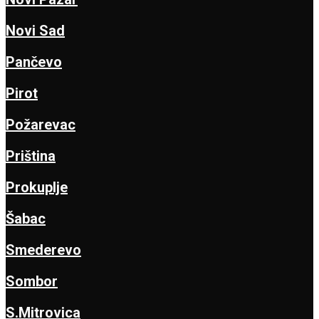
Novi Sad
Pančevo
Pirot
Požarevac
Priština
Prokuplje
Šabac
Smederevo
Sombor
S.Mitrovica