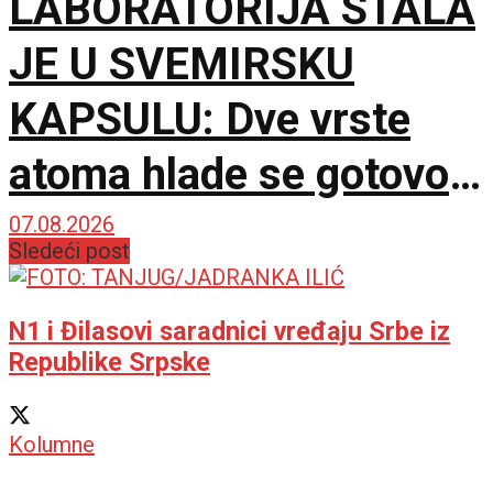
LABORATORIJA STALA
JE U SVEMIRSKU
KAPSULU: Dve vrste
atoma hlade se gotovo
do apsolutne nule
07.08.2026
Sledeći post
N1 i Đilasovi saradnici vređaju Srbe iz
Republike Srpske
Kolumne