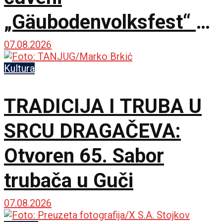
„Gäubodenvolksfest“ u
Štraubingu
07.08.2026
Kultura
TRADICIJA I TRUBA U
SRCU DRAGAČEVA:
Otvoren 65. Sabor
trubača u Guči
07.08.2026