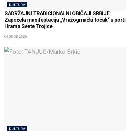
KULTURA
SADRŽAJNI TRADICIONALNI OBIČAJI SRBIJE:
Započela manifestacija „Vražogrnački točak“ u porti
Hrama Svete Trojice
08.08.2026
KULTURA