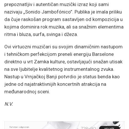
prepoznatljiv i autentičan muzički izraz koji sami
nazivaju „Sonido Jambofónico”. Publika je imala priliku
da čuje raskošan program sastavljen od kompozicija u
kojima dominira rok muzika, ali sa snažnim elementima
ritma i bluza, surfa, svinga i džeza.
Ovi virtuozni muzičari su svojim dinamičnim nastupom
i tehničkom perfekcijom preneli energiju Barselone
direktno u vrt Zamka kulture, ostavljajući snažan utisak
na sve ljubitelje kvalitetnog instrumentalnog zvuka.
Nastup u Vrnjačkoj Banji potvrdio je status benda kao
jedne od najatraktivnijih koncertnih atrakcija na
međunarodnoj sceni.
N.V.