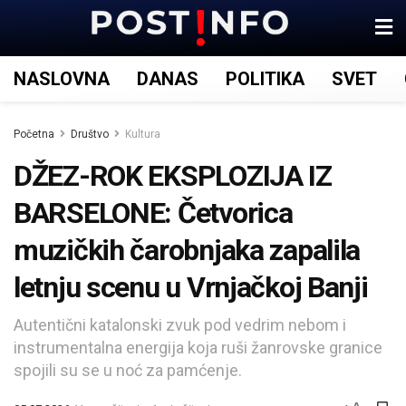
NASLOVNA
DANAS
POLITIKA
SVET
Početna
Društvo
Kultura
DŽEZ-ROK EKSPLOZIJA IZ
BARSELONE: Četvorica
muzičkih čarobnjaka zapalila
letnju scenu u Vrnjačkoj Banji
Autentični katalonski zvuk pod vedrim nebom i
instrumentalna energija koja ruši žanrovske granice
spojili su se u noć za pamćenje.