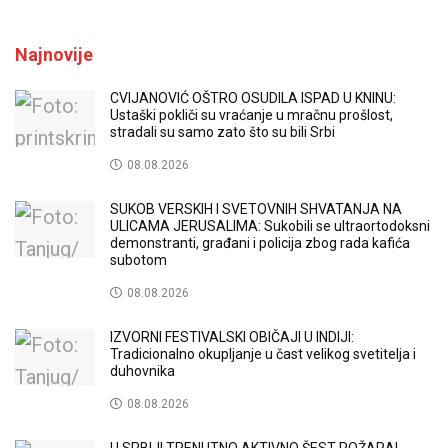
Najnovije
CVIJANOVIĆ OŠTRO OSUDILA ISPAD U KNINU:
Ustaški pokliči su vraćanje u mračnu prošlost,
stradali su samo zato što su bili Srbi
08.08.2026
SUKOB VERSKIH I SVETOVNIH SHVATANJA NA
ULICAMA JERUSALIMA: Sukobili se ultraortodoksni
demonstranti, građani i policija zbog rada kafića
subotom
08.08.2026
IZVORNI FESTIVALSKI OBIČAJI U INDIJI:
Tradicionalno okupljanje u čast velikog svetitelja i
duhovnika
08.08.2026