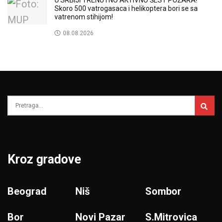
U SRBIJI TRENUTNO AKTIVNO ŠEST POŽARA!
Skoro 500 vatrogasaca i helikoptera bori se sa
vatrenom stihijom!
08.08.2026
Kroz gradove
Beograd
Niš
Sombor
Bor
Novi Pazar
S.Mitrovica