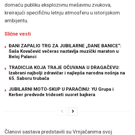
domaću publiku eksplozivnu mešavinu zvukova,
kreirajući specifičnu letnju atmosferu u istorijskom
ambijentu.
Slične vesti
ĐANI ZAPALIO TRG ZA JUBILARNE „DANE BANICE“:
Saša Kovačević večeras nastavlja muzički maraton u
Beloj Palanci
TRADICIJA KOJA TRAJE OČUVANA U DRAGAČEVU:
Izabrani najbolji zdravičar i najlepša narodna nošnja na
65. Saboru trubača
JUBILARNI MOTO-SKUP U PARAĆINU: YU Grupa i
Kerber predvode trideseti susret bajkera
Članovi sastava predstavili su Vrnjačanima svoj