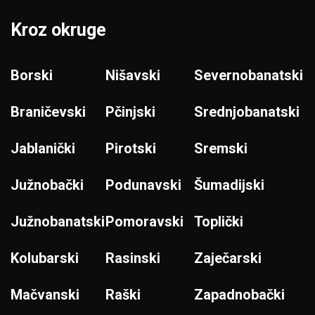
Kroz okruge
Borski
Nišavski
Severnobanatski
Braničevski
Pčinjski
Srednjobanatski
Jablanički
Pirotski
Sremski
Južnobački
Podunavski
Šumadijski
Južnobanatski
Pomoravski
Toplički
Kolubarski
Rasinski
Zaječarski
Mačvanski
Raški
Zapadnobački