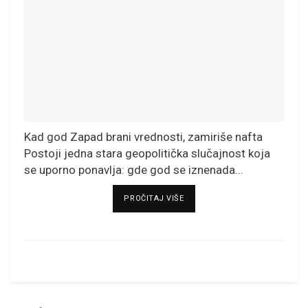
Kad god Zapad brani vrednosti, zamiriše nafta
Postoji jedna stara geopolitička slučajnost koja
se uporno ponavlja: gde god se iznenada...
DETAILS
PROČITAJ VIŠE