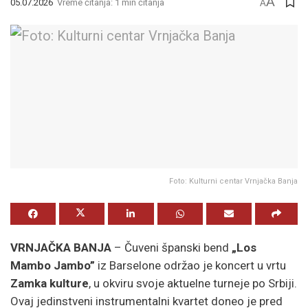
A
05.07.2026
Vreme čitanja: 1 min čitanja
A
Foto: Kulturni centar Vrnjačka Banja
VRNJAČKA BANJA
– Čuveni španski bend
„Los
Mambo Jambo”
iz Barselone održao je koncert u vrtu
Zamka kulture
, u okviru svoje aktuelne turneje po Srbiji.
Ovaj jedinstveni instrumentalni kvartet doneo je pred