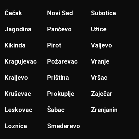
Čačak
Novi Sad
Subotica
Jagodina
Pančevo
Užice
Kikinda
Pirot
Valjevo
Kragujevac
Požarevac
Vranje
Kraljevo
Priština
Vršac
Kruševac
Prokuplje
Zaječar
Leskovac
Šabac
Zrenjanin
Loznica
Smederevo