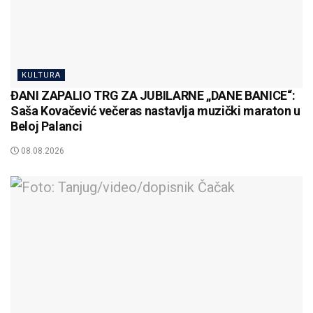
KULTURA
ĐANI ZAPALIO TRG ZA JUBILARNE „DANE BANICE“:
Saša Kovačević večeras nastavlja muzički maraton u
Beloj Palanci
08.08.2026