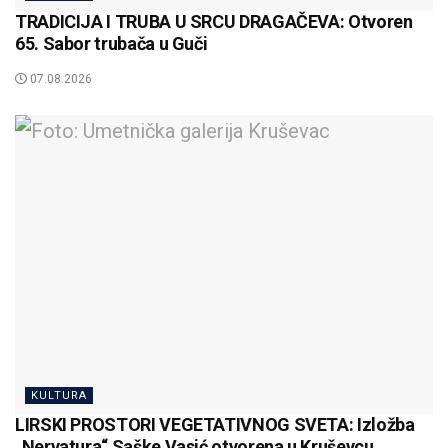
TRADICIJA I TRUBA U SRCU DRAGAČEVA: Otvoren
65. Sabor trubača u Guči
07.08.2026
KULTURA
LIRSKI PROSTORI VEGETATIVNOG SVETA: Izložba
„Nervatura“ Saške Vasić otvorena u Kruševcu