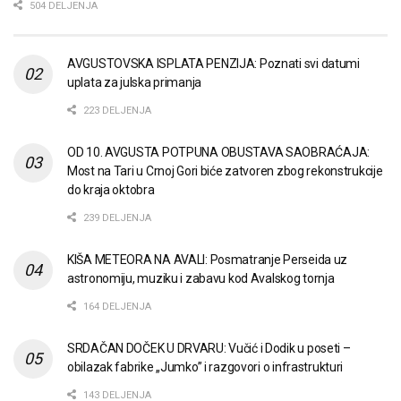
504 DELJENJA
AVGUSTOVSKA ISPLATA PENZIJA: Poznati svi datumi
uplata za julska primanja
223 DELJENJA
OD 10. AVGUSTA POTPUNA OBUSTAVA SAOBRAĆAJA:
Most na Tari u Crnoj Gori biće zatvoren zbog rekonstrukcije
do kraja oktobra
239 DELJENJA
KIŠA METEORA NA AVALI: Posmatranje Perseida uz
astronomiju, muziku i zabavu kod Avalskog tornja
164 DELJENJA
SRDAČAN DOČEK U DRVARU: Vučić i Dodik u poseti –
obilazak fabrike „Jumko” i razgovori o infrastrukturi
143 DELJENJA