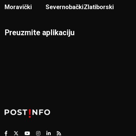
Moravički
Severnobački
Zlatiborski
Preuzmite aplikaciju