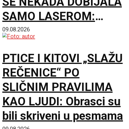
SE NEKADA DOBIJALA
SAMO LASEROM:
Eksperiment menja
09.08.2026
jednu staru
PTICE I KITOVI „SLAŽU
pretpostavku
REČENICE“ PO
SLIČNIM PRAVILIMA
KAO LJUDI: Obrasci su
bili skriveni u pesmama
09.08.2026