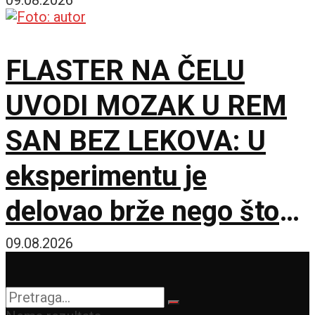
FLASTER NA ČELU
UVODI MOZAK U REM
SAN BEZ LEKOVA: U
eksperimentu je
delovao brže nego što
se očekivalo
09.08.2026