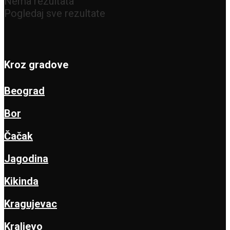
Nema rezultata
Pogledaj sve rezultate
Kroz gradove
Beograd
Bor
Čačak
Jagodina
Kikinda
Kragujevac
Kraljevo