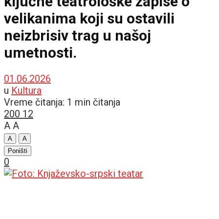
ključne teatrološke zapise o
velikanima koji su ostavili
neizbrisiv trag u našoj
umetnosti.
01.06.2026
u
Kultura
Vreme čitanja: 1 min čitanja
200
12
A
A
A
A
Poništi
0