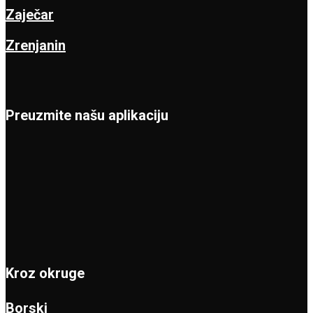
Zaječar
Zrenjanin
Preuzmite našu aplikaciju
Kroz okruge
Borski