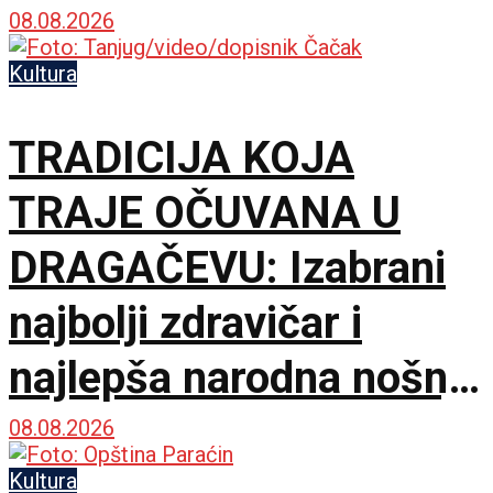
maraton u Beloj Palanci
08.08.2026
Kultura
TRADICIJA KOJA
TRAJE OČUVANA U
DRAGAČEVU: Izabrani
najbolji zdravičar i
najlepša narodna nošnja
na 65. Saboru trubača
08.08.2026
Kultura