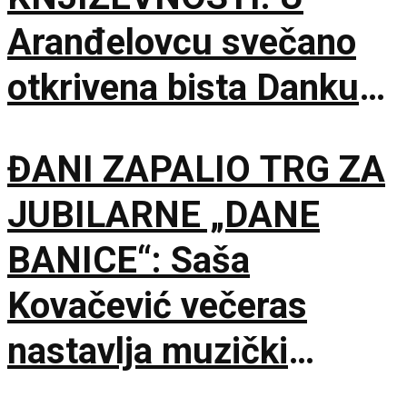
Aranđelovcu svečano
otkrivena bista Danku
Popoviću
ĐANI ZAPALIO TRG ZA
JUBILARNE „DANE
BANICE“: Saša
Kovačević večeras
nastavlja muzički
maraton u Beloj Palanci