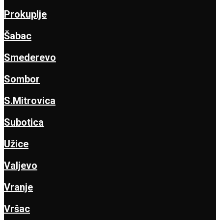
Prokuplje
Šabac
Smederevo
Sombor
S.Mitrovica
Subotica
Užice
Valjevo
Vranje
Vršac