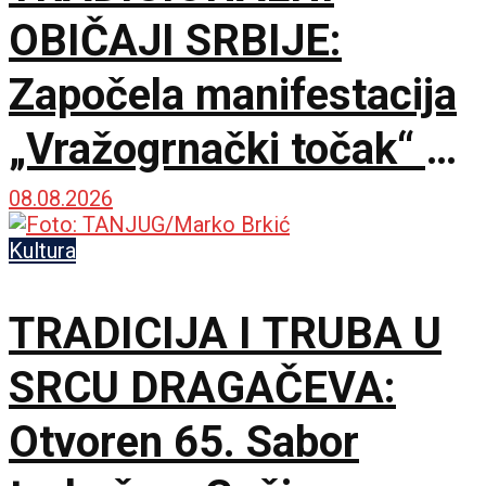
OBIČAJI SRBIJE:
Započela manifestacija
„Vražogrnački točak“ u
porti Hrama Svete
08.08.2026
Trojice
Kultura
TRADICIJA I TRUBA U
SRCU DRAGAČEVA:
Otvoren 65. Sabor