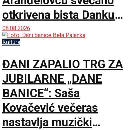
Aranđelovcu svečano
otkrivena bista Danku
Popoviću
08.08.2026
Kultura
ĐANI ZAPALIO TRG ZA
JUBILARNE „DANE
BANICE“: Saša
Kovačević večeras
nastavlja muzički