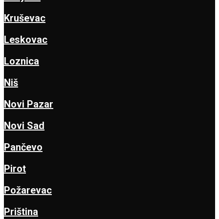
Kruševac
Leskovac
Loznica
Niš
Novi Pazar
Novi Sad
Pančevo
Pirot
Požarevac
Priština