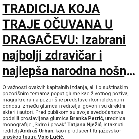
TRADICIJA KOJA
TRAJE OČUVANA U
DRAGAČEVU: Izabrani
najbolji zdravičar i
najlepša narodna nošnja
na 65. Saboru trubača
O važnosti ovakvih kapitalnih izdanja, ali i o suštinskim
pozorišnim temama poput glume kao životnog poziva,
magiji kreiranja pozorišne predstave i kompleksnom
odnosu između glumca i reditelja, govorili su direktni
akteri i autori. Pred publikom su svoja svedočanstva
podelili proslavljena glumica
Branka Petrić
, urednica
monografije „Sidro i pesak“
Tatjana Nježić
, istaknuti
reditelj
Andraš Urban
, kao i producent Knjaževsko-
srpskog teatra
Vojo Lučić
.