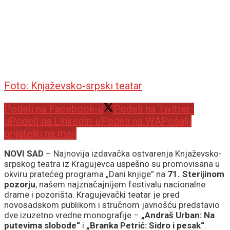
Foto: Knjaževsko-srpski teatar
Podeli na Facebook-u
Podeli na Twitter-
u
Podeli na LinkedIn-u
Podeli na WA
Pošalji
prijatelju na mail
NOVI SAD
– Najnovija izdavačka ostvarenja Knjaževsko-
srpskog teatra iz Kragujevca uspešno su promovisana u
okviru pratećeg programa „Dani knjige” na
71. Sterijinom
pozorju
, našem najznačajnijem festivalu nacionalne
drame i pozorišta. Kragujevački teatar je pred
novosadskom publikom i stručnom javnošću predstavio
dve izuzetno vredne monografije –
„Andraš Urban: Na
putevima slobode“
i
„Branka Petrić: Sidro i pesak“
.