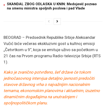
SKANDAL ZBOG ODLASKA U KNIN: Medojević pozvao
na smenu ministra spoljnih poslova i pad Vlade
BEOGRAD – Predsednik Republike Srbije Aleksandar
Vučić biće večeras ekskluzivni gost u kultnoj emisiji
„Četvrtkom u 9“, koja se emituje uživo sa početkom u
21 čas na Prvom programu Radio-televizije Srbije (RTS
1).
Kako je zvanično potvrđeno, šef države će tokom
jednočasovnog intervjua detaljno javnosti predočiti
stavove državnog vrha o najvažnijim nacionalnim
temama, ekonomskim planovima i aktuelnim, izuzetno
dinamičnim događajima na unutrašnjem i
spoljnopolitičkom planu.