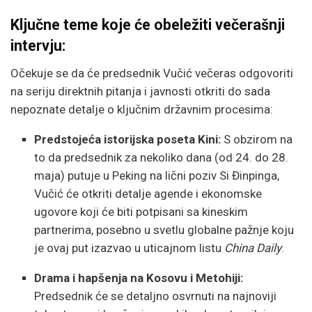
Ključne teme koje će obeležiti večerašnji
intervju:
Očekuje se da će predsednik Vučić večeras odgovoriti
na seriju direktnih pitanja i javnosti otkriti do sada
nepoznate detalje o ključnim državnim procesima:
Predstojeća istorijska poseta Kini:
S obzirom na
to da predsednik za nekoliko dana (od 24. do 28.
maja) putuje u Peking na lični poziv Si Đinpinga,
Vučić će otkriti detalje agende i ekonomske
ugovore koji će biti potpisani sa kineskim
partnerima, posebno u svetlu globalne pažnje koju
je ovaj put izazvao u uticajnom listu
China Daily
.
Drama i hapšenja na Kosovu i Metohiji:
Predsednik će se detaljno osvrnuti na najnoviji