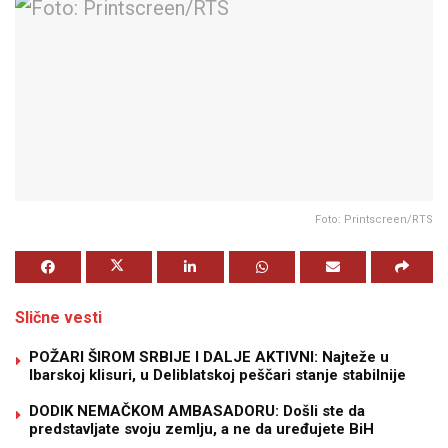
Foto: Printscreen/RTS
Slične vesti
POŽARI ŠIROM SRBIJE I DALJE AKTIVNI: Najteže u
Ibarskoj klisuri, u Deliblatskoj peščari stanje stabilnije
DODIK NEMAČKOM AMBASADORU: Došli ste da
predstavljate svoju zemlju, a ne da uređujete BiH