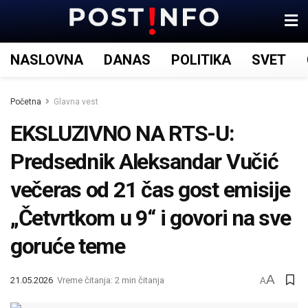
NASLOVNA
DANAS
POLITIKA
SVET
Početna
Glavna vest
EKSLUZIVNO NA RTS-U:
Predsednik Aleksandar Vučić
večeras od 21 čas gost emisije
„Četvrtkom u 9“ i govori na sve
goruće teme
A
21.05.2026
Vreme čitanja: 2 min čitanja
A