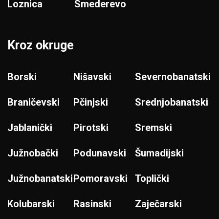
Loznica
Smederevo
Kroz okruge
Borski
Nišavski
Severnobanatski
Braničevski
Pčinjski
Srednjobanatski
Jablanički
Pirotski
Sremski
Južnobački
Podunavski
Šumadijski
Južnobanatski
Pomoravski
Toplički
Kolubarski
Rasinski
Zaječarski