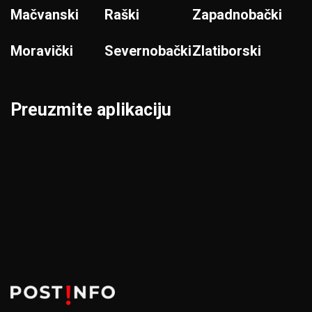
Mačvanski
Raški
Zapadnobački
Moravički
Severnobački
Zlatiborski
Preuzmite aplikaciju