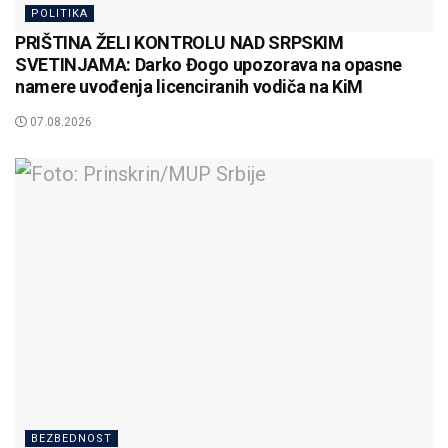
POLITIKA
PRIŠTINA ŽELI KONTROLU NAD SRPSKIM
SVETINJAMA: Darko Đogo upozorava na opasne
namere uvođenja licenciranih vodiča na KiM
07.08.2026
BEZBEDNOST