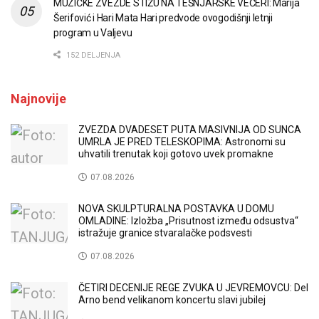
MUZIČKE ZVEZDE STIŽU NA TEŠNJARSKE VEČERI: Marija
Šerifović i Hari Mata Hari predvode ovogodišnji letnji
program u Valjevu
152 DELJENJA
Najnovije
ZVEZDA DVADESET PUTA MASIVNIJA OD SUNCA
UMRLA JE PRED TELESKOPIMA: Astronomi su
uhvatili trenutak koji gotovo uvek promakne
07.08.2026
NOVA SKULPTURALNA POSTAVKA U DOMU
OMLADINE: Izložba „Prisutnost između odsustva“
istražuje granice stvaralačke podsvesti
07.08.2026
ČETIRI DECENIJE REGE ZVUKA U JEVREMOVCU: Del
Arno bend velikanom koncertu slavi jubilej