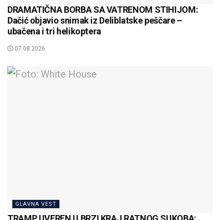
DRAMATIČNA BORBA SA VATRENOM STIHIJOM:
Dačić objavio snimak iz Deliblatske peščare –
ubačena i tri helikoptera
07.08.2026
GLAVNA VEST
TRAMP UVEREN U BRZI KRAJ RATNOG SUKOBA: