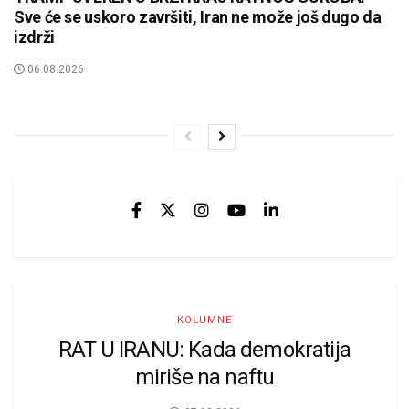
Sve će se uskoro završiti, Iran ne može još dugo da
izdrži
06.08.2026
KOLUMNE
RAT U IRANU: Kada demokratija
miriše na naftu