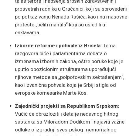
talas terora i hapšenja srpskih zdravstvenih i
prosvetnih radnika u Gračanici, koji su sprovedeni
po potkazivanju Nenada Rašića, kao i na masovne
proteste „belih mantila“ koji su usledili u
enklavama.
Izborne reforme i pohvale iz Brisela:
Tema
razgovora biće i parlamentarna debata o
izmenama izbornih zakona, oštre poruke koje je
uputio opozicionim strukturama upoređujući
njihove metode sa „polpotovskim sektašenjem“,
kao i zvanična pohvala koja je Srbiji stigla od
evropske komesarke Marte Kos.
Zajednički projekti sa Republikom Srpskom:
Vučić će obrazložiti i detalje nedavnog hitnog
sastanka sa Miloradom Dodikom i najaviti važne
odluke o izgradnji svesrpskog memorijalnog