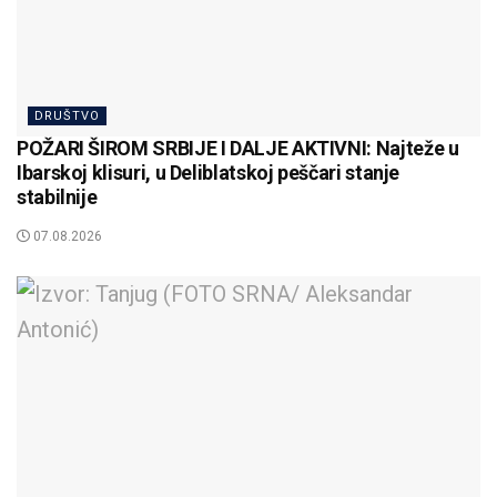
DRUŠTVO
POŽARI ŠIROM SRBIJE I DALJE AKTIVNI: Najteže u
Ibarskoj klisuri, u Deliblatskoj peščari stanje
stabilnije
07.08.2026