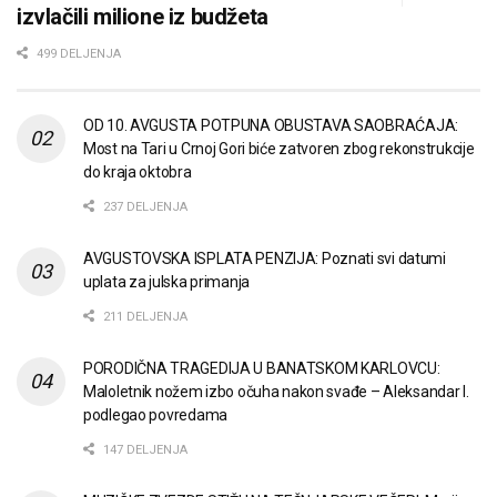
izvlačili milione iz budžeta
499 DELJENJA
OD 10. AVGUSTA POTPUNA OBUSTAVA SAOBRAĆAJA:
Most na Tari u Crnoj Gori biće zatvoren zbog rekonstrukcije
do kraja oktobra
237 DELJENJA
AVGUSTOVSKA ISPLATA PENZIJA: Poznati svi datumi
uplata za julska primanja
211 DELJENJA
PORODIČNA TRAGEDIJA U BANATSKOM KARLOVCU:
Maloletnik nožem izbo očuha nakon svađe – Aleksandar I.
podlegao povredama
147 DELJENJA