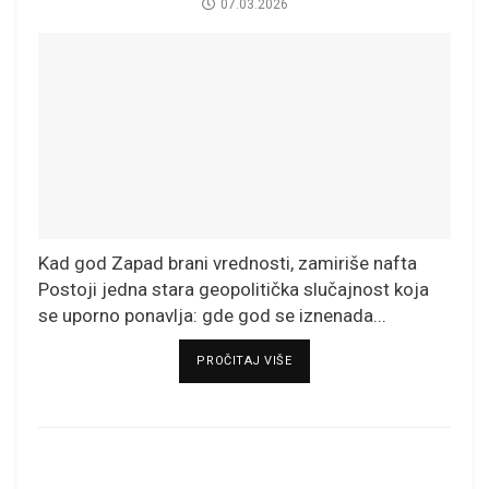
07.03.2026
Kad god Zapad brani vrednosti, zamiriše nafta
Postoji jedna stara geopolitička slučajnost koja
se uporno ponavlja: gde god se iznenada...
DETAILS
PROČITAJ VIŠE