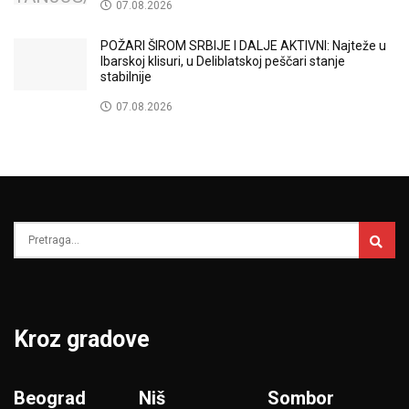
07.08.2026
POŽARI ŠIROM SRBIJE I DALJE AKTIVNI: Najteže u
Ibarskoj klisuri, u Deliblatskoj peščari stanje
stabilnije
07.08.2026
Kroz gradove
Beograd
Niš
Sombor