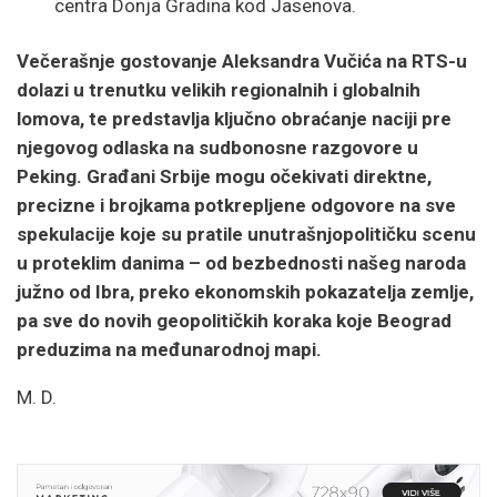
centra Donja Gradina kod Jasenova.
Večerašnje gostovanje Aleksandra Vučića na RTS-u
dolazi u trenutku velikih regionalnih i globalnih
lomova, te predstavlja ključno obraćanje naciji pre
njegovog odlaska na sudbonosne razgovore u
Peking. Građani Srbije mogu očekivati direktne,
precizne i brojkama potkrepljene odgovore na sve
spekulacije koje su pratile unutrašnjopolitičku scenu
u proteklim danima – od bezbednosti našeg naroda
južno od Ibra, preko ekonomskih pokazatelja zemlje,
pa sve do novih geopolitičkih koraka koje Beograd
preduzima na međunarodnoj mapi.
M. D.