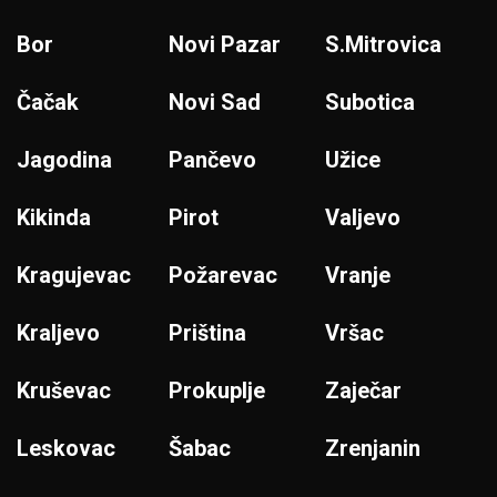
Bor
Novi Pazar
S.Mitrovica
Čačak
Novi Sad
Subotica
Jagodina
Pančevo
Užice
Kikinda
Pirot
Valjevo
Kragujevac
Požarevac
Vranje
Kraljevo
Priština
Vršac
Kruševac
Prokuplje
Zaječar
Leskovac
Šabac
Zrenjanin