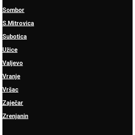
Sombor
S.Mitrovica
Subotica
Užice
Valjevo
Vranje
Vršac
Zaječar
Zrenjanin