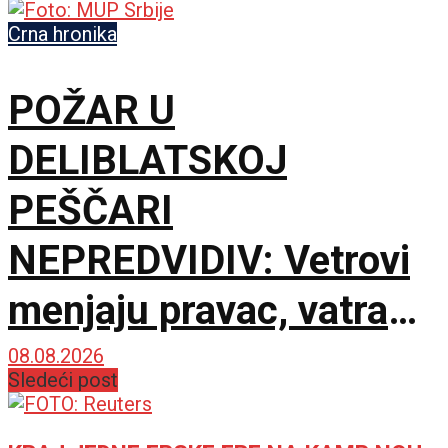
Crna hronika
POŽAR U
DELIBLATSKOJ
PEŠČARI
NEPREDVIDIV: Vetrovi
menjaju pravac, vatra
zahvatila oko 1.500
08.08.2026
Sledeći post
hektara