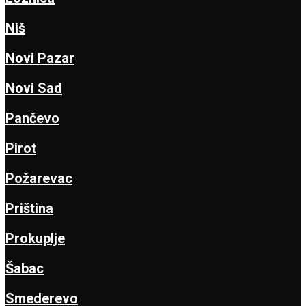
Niš
Novi Pazar
Novi Sad
Pančevo
Pirot
Požarevac
Priština
Prokuplje
Šabac
Smederevo