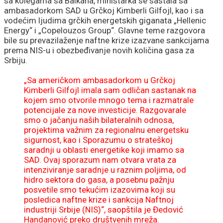
sa kolegama sa Balkana, ministarka se sastala sa
ambasadorkom SAD u Grčkoj Kimberli Gilfojl, kao i sa
vodećim ljudima grčkih energetskih giganata „Hellenic
Energy“ i „Copelouzos Group“. Glavne teme razgovora
bile su prevazilaženje naftne krize izazvane sankcijama
prema NIS-u i obezbeđivanje novih količina gasa za
Srbiju.
„Sa američkom ambasadorkom u Grčkoj
Kimberli Gilfojl imala sam odličan sastanak na
kojem smo otvorile mnogo tema i razmatrale
potencijale za nove investicije. Razgovarale
smo o jačanju naših bilateralnih odnosa,
projektima važnim za regionalnu energetsku
sigurnost, kao i Sporazumu o strateškoj
saradnji u oblasti energetike koji imamo sa
SAD. Ovaj sporazum nam otvara vrata za
intenziviranje saradnje u raznim poljima, od
hidro sektora do gasa, a posebnu pažnju
posvetile smo tekućim izazovima koji su
posledica naftne krize i sankcija Naftnoj
industriji Srbije (NIS)“, saopštila je Đedović
Handanović preko društvenih mreža.