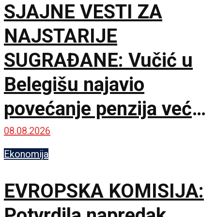
SJAJNE VESTI ZA
NAJSTARIJE
SUGRAĐANE: Vučić u
Belegišu najavio
povećanje penzija već
ove godine – Pratiće
08.08.2026
rast plata
Ekonomija
EVROPSKA KOMISIJA:
Potvrdila napredak