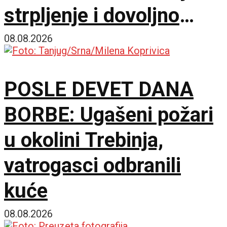
strpljenje i dovoljno
vode
08.08.2026
POSLE DEVET DANA
BORBE: Ugašeni požari
u okolini Trebinja,
vatrogasci odbranili
kuće
08.08.2026