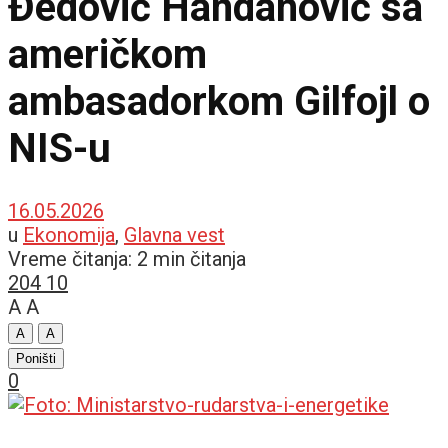
Đedović Handanović sa
američkom
ambasadorkom Gilfojl o
NIS-u
16.05.2026
u
Ekonomija
,
Glavna vest
Vreme čitanja: 2 min čitanja
204
10
A
A
A
A
Poništi
0