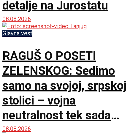
detalje na Jurostatu
08.08.2026
Glavna vest
RAGUŠ O POSETI
ZELENSKOG: Sedimo
samo na svojoj, srpskoj
stolici – vojna
neutralnost tek sada
dobija na značaju
08.08.2026