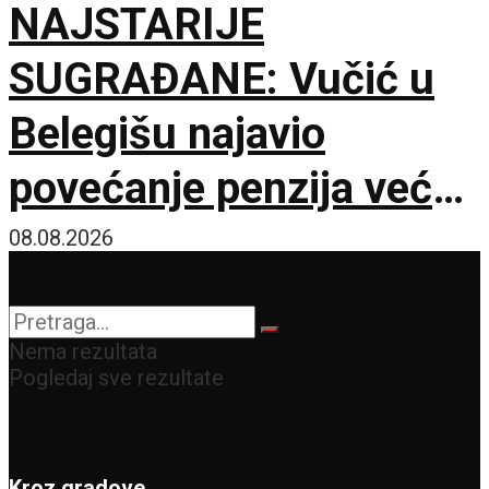
NAJSTARIJE
SUGRAĐANE: Vučić u
Belegišu najavio
povećanje penzija već
ove godine – Pratiće
08.08.2026
rast plata
Nema rezultata
Pogledaj sve rezultate
Kroz gradove