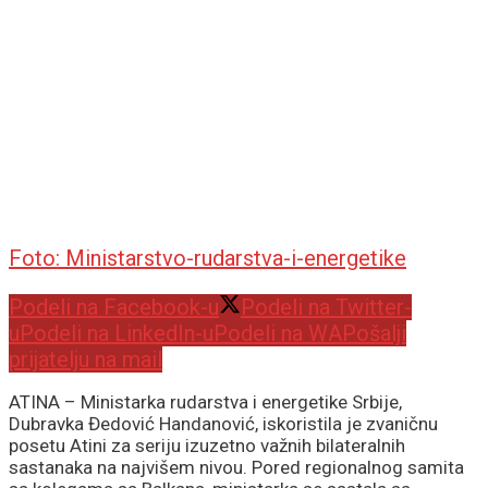
Foto: Ministarstvo-rudarstva-i-energetike
Podeli na Facebook-u
Podeli na Twitter-
u
Podeli na LinkedIn-u
Podeli na WA
Pošalji
prijatelju na mail
ATINA – Ministarka rudarstva i energetike Srbije,
Dubravka Đedović Handanović, iskoristila je zvaničnu
posetu Atini za seriju izuzetno važnih bilateralnih
sastanaka na najvišem nivou. Pored regionalnog samita