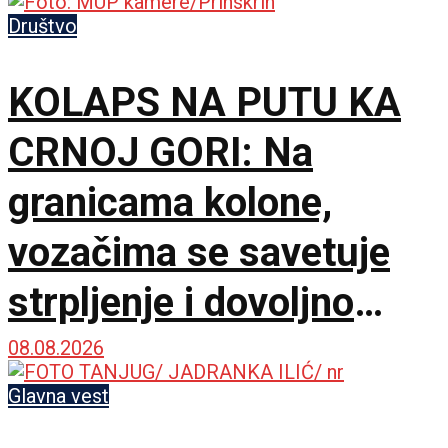
Društvo
KOLAPS NA PUTU KA
CRNOJ GORI: Na
granicama kolone,
vozačima se savetuje
strpljenje i dovoljno
vode
08.08.2026
Glavna vest