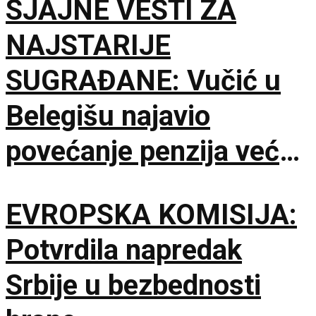
SJAJNE VESTI ZA
NAJSTARIJE
SUGRAĐANE: Vučić u
Belegišu najavio
povećanje penzija već
ove godine – Pratiće
EVROPSKA KOMISIJA:
rast plata
Potvrdila napredak
Srbije u bezbednosti