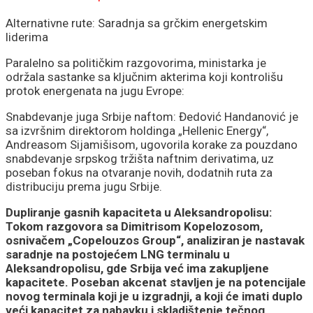
Alternativne rute: Saradnja sa grčkim energetskim
liderima
Paralelno sa političkim razgovorima, ministarka je
održala sastanke sa ključnim akterima koji kontrolišu
protok energenata na jugu Evrope:
Snabdevanje juga Srbije naftom: Đedović Handanović je
sa izvršnim direktorom holdinga „Hellenic Energy“,
Andreasom Sijamišisom, ugovorila korake za pouzdano
snabdevanje srpskog tržišta naftnim derivatima, uz
poseban fokus na otvaranje novih, dodatnih ruta za
distribuciju prema jugu Srbije.
Dupliranje gasnih kapaciteta u Aleksandropolisu:
Tokom razgovora sa Dimitrisom Kopelozosom,
osnivačem „Copelouzos Group“, analiziran je nastavak
saradnje na postojećem LNG terminalu u
Aleksandropolisu, gde Srbija već ima zakupljene
kapacitete. Poseban akcenat stavljen je na potencijale
novog terminala koji je u izgradnji, a koji će imati duplo
veći kapacitet za nabavku i skladištenje tečnog