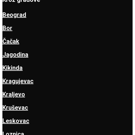
Beograd
Bor
Čačak
Jagodina
Kikinda
Kragujevac
Kraljevo
Kruševac
Leskovac
Loznica