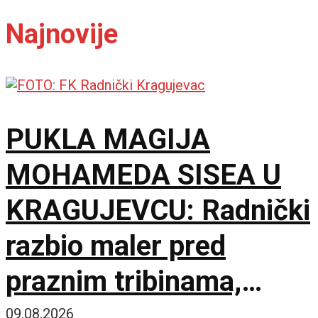
Najnovije
PUKLA MAGIJA
MOHAMEDA SISEA U
KRAGUJEVCU: Radnički
razbio maler pred
praznim tribinama,
Zemun pao na sparnom
09.08.2026