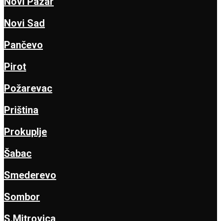
Novi Pazar
Novi Sad
Pančevo
Pirot
Požarevac
Priština
Prokuplje
Šabac
Smederevo
Sombor
S.Mitrovica