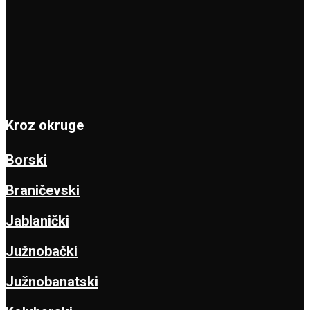
Kroz okruge
Borski
Braničevski
Jablanički
Južnobački
Južnobanatski