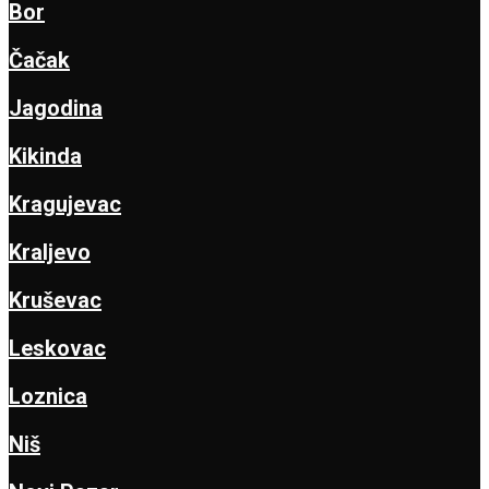
Bor
Čačak
Jagodina
Kikinda
Kragujevac
Kraljevo
Kruševac
Leskovac
Loznica
Niš