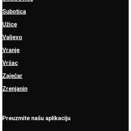
Subotica
Užice
Valjevo
Vranje
Vršac
Zaječar
Zrenjanin
Preuzmite našu aplikaciju