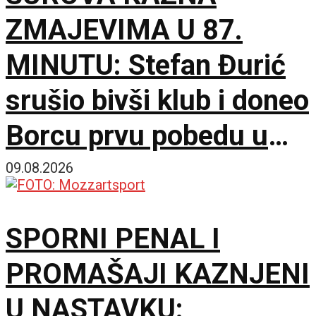
ZMAJEVIMA U 87.
MINUTU: Stefan Đurić
srušio bivši klub i doneo
Borcu prvu pobedu u
sezoni!
09.08.2026
SPORNI PENAL I
PROMAŠAJI KAZNJENI
U NASTAVKU: