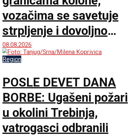
granicama kolone,
vozačima se savetuje
strpljenje i dovoljno
vode
08.08.2026
Region
POSLE DEVET DANA
BORBE: Ugašeni požari
u okolini Trebinja,
vatrogasci odbranili