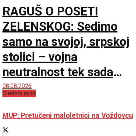
RAGUŠ O POSETI
ZELENSKOG: Sedimo
samo na svojoj, srpskoj
stolici – vojna
neutralnost tek sada
dobija na značaju
08.08.2026
Sledeći post
MUP: Pretučeni maloletnici na Voždovcu