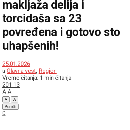
makljaža delija i
torcidaša sa 23
povređena i gotovo sto
uhapšenih!
25.01.2026
u
Glavna vest
,
Region
Vreme čitanja: 1 min čitanja
201
13
A
A
A
A
Poništi
0