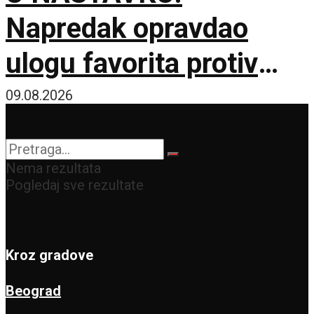
Napredak opravdao
ulogu favorita protiv
novajlije u prvenstvu!
09.08.2026
Nema rezultata
Pogledaj sve rezultate
Kroz gradove
Beograd