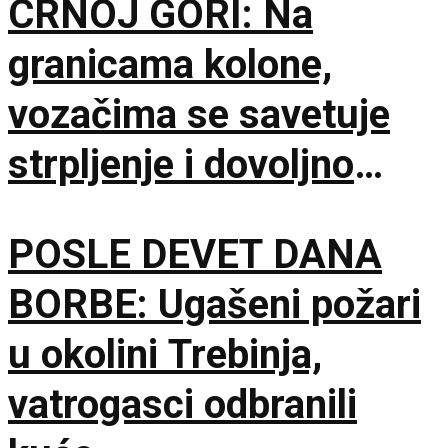
CRNOJ GORI: Na
Bogdana!
granicama kolone,
vozačima se savetuje
strpljenje i dovoljno
vode
POSLE DEVET DANA
BORBE: Ugašeni požari
u okolini Trebinja,
vatrogasci odbranili