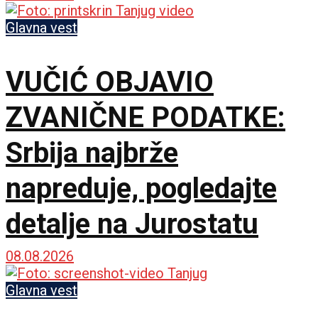
rast plata
Glavna vest
VUČIĆ OBJAVIO
ZVANIČNE PODATKE:
Srbija najbrže
napreduje, pogledajte
detalje na Jurostatu
08.08.2026
Glavna vest