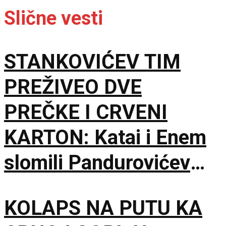
Slične vesti
STANKOVIĆEV TIM
PREŽIVEO DVE
PREČKE I CRVENI
KARTON: Katai i Enem
slomili Pandurovićev
bedem, Pazarci
KOLAPS NA PUTU KA
promašivali u Ljutice