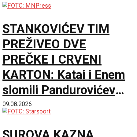
Čika Dači!
STANKOVIĆEV TIM
PREŽIVEO DVE
PREČKE I CRVENI
KARTON: Katai i Enem
slomili Pandurovićev
bedem, Pazarci
09.08.2026
promašivali u Ljutice
SUROVA KAZNA
Bogdana!