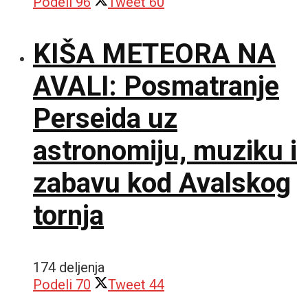
Podeli
96
Tweet
60
KIŠA METEORA NA
AVALI: Posmatranje
Perseida uz
astronomiju, muziku i
zabavu kod Avalskog
tornja
174 deljenja
Podeli
70
Tweet
44