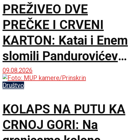
PREŽIVEO DVE
PREČKE I CRVENI
KARTON: Katai i Enem
slomili Pandurovićev
bedem, Pazarci
09.08.2026
promašivali u Ljutice
Društvo
Bogdana!
KOLAPS NA PUTU KA
CRNOJ GORI: Na