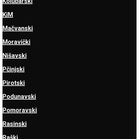
Kolubarski
KiM
Mačvanski
Moravički
Nišavski
Pčinjski
Pirotski
Podunavski
Pomoravski
Rasinski
Raški