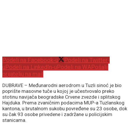
Podeli na Facebook-u
Podeli na Twitter-
u
Podeli na LinkedIn-u
Podeli na WA
Pošalji
prijatelju na mail
DUBRAVE – Međunarodni aerodrom u Tuzli sinoć je bio
poprište masovne tuče u kojoj je učestvovalo preko
stotinu navijača beogradske Crvene zvezde i splitskog
Hajduka. Prema zvaničnim podacima MUP-a Tuzlanskog
kantona, u brutalnom sukobu povređene su 23 osobe, dok
su čak 93 osobe privedene i zadržane u policijskim
stanicama.