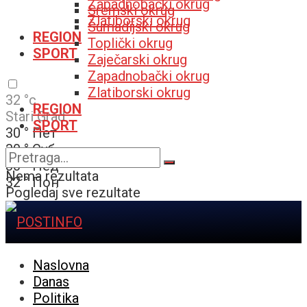
Zapadnobački okrug
Sremski okrug
Zlatiborski okrug
Šumadijski okrug
REGION
Toplički okrug
SPORT
Zaječarski okrug
Zapadnobački okrug
Zlatiborski okrug
32
°c
REGION
Stari Grad
SPORT
30
°
Пет
30
°
Суб
30
°
Нед
Nema rezultata
32
°
Пон
Pogledaj sve rezultate
Naslovna
Danas
Politika