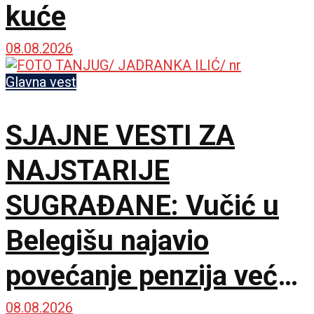
kuće
08.08.2026
Glavna vest
SJAJNE VESTI ZA
NAJSTARIJE
SUGRAĐANE: Vučić u
Belegišu najavio
povećanje penzija već
ove godine – Pratiće
08.08.2026