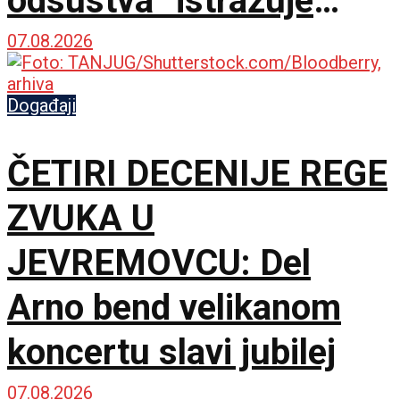
odsustva“ istražuje
granice stvaralačke
07.08.2026
podsvesti
Događaji
ČETIRI DECENIJE REGE
ZVUKA U
JEVREMOVCU: Del
Arno bend velikanom
koncertu slavi jubilej
07.08.2026