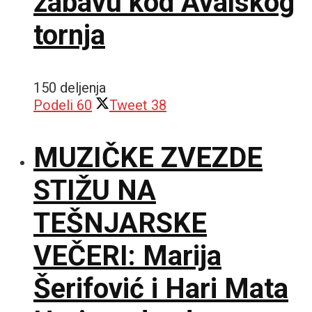
zabavu kod Avalskog
tornja
150 deljenja
Podeli
60
Tweet
38
MUZIČKE ZVEZDE
STIŽU NA
TEŠNJARSKE
VEČERI: Marija
Šerifović i Hari Mata