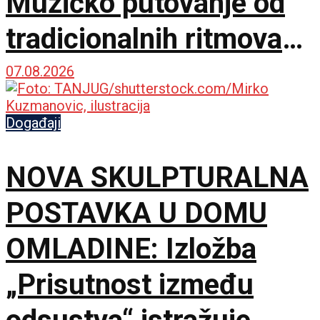
Muzičko putovanje od
tradicionalnih ritmova
do Astora Pjacole
07.08.2026
Događaji
NOVA SKULPTURALNA
POSTAVKA U DOMU
OMLADINE: Izložba
„Prisutnost između