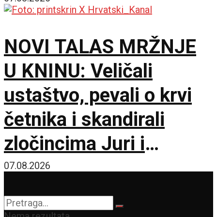
do apsolutne nule
NOVI TALAS MRŽNJE
U KNINU: Veličali
ustaštvo, pevali o krvi
četnika i skandirali
zločincima Juri i
Bobanu
07.08.2026
Nema rezultata