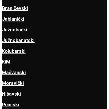
Braničevski
Jablanički
Južnobački
Južnobanatski
Kolubarski
KiM
Mačvanski
Moravički
Nišavski
Pčinjski