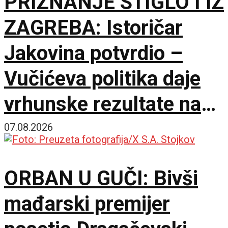
PRIZNANJE STIGLO I IZ
ZAGREBA: Istoričar
Jakovina potvrdio –
Vučićeva politika daje
vrhunske rezultate na
međunarodnoj sceni
07.08.2026
ORBAN U GUČI: Bivši
mađarski premijer