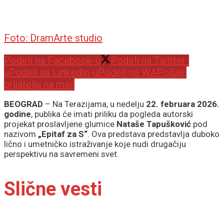
Foto: DramArte studio
Podeli na Facebook-u
Podeli na Twitter-
u
Podeli na LinkedIn-u
Podeli na WA
Pošalji
prijatelju na mail
BEOGRAD
– Na Terazijama, u nedelju
22. februara 2026.
godine
, publika će imati priliku da pogleda autorski
projekat proslavljene glumice
Nataše Tapušković
pod
nazivom
„Epitaf za S“
. Ova predstava predstavlja duboko
lično i umetničko istraživanje koje nudi drugačiju
perspektivu na savremeni svet.
Slične vesti