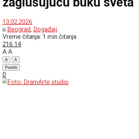
zaglušujuću buku sveta
13.02.2026
u
Beograd
,
Događaji
Vreme čitanja: 1 min čitanja
216
14
A
A
A
A
Poništi
0