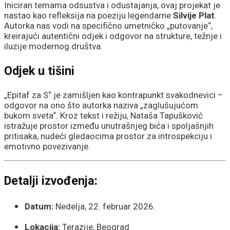
Iniciran temama odsustva i odustajanja, ovaj projekat je
nastao kao refleksija na poeziju legendarne
Silvije Plat
.
Autorka nas vodi na specifično umetničko „putovanje“,
kreirajući autentični odjek i odgovor na strukture, težnje i
iluzije modernog društva.
Odjek u tišini
„Epitaf za S“ je zamišljen kao kontrapunkt svakodnevici –
odgovor na ono što autorka naziva „zaglušujućom
bukom sveta“. Kroz tekst i režiju, Nataša Tapušković
istražuje prostor između unutrašnjeg bića i spoljašnjih
pritisaka, nudeći gledaocima prostor za introspekciju i
emotivno povezivanje.
Detalji izvođenja:
Datum:
Nedelja, 22. februar 2026.
Lokacija:
Terazije, Beograd