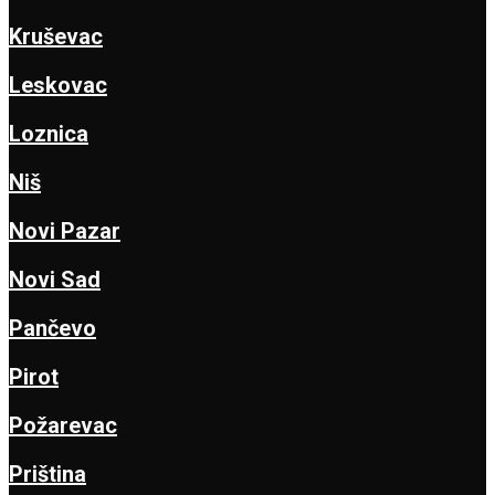
Kruševac
Leskovac
Loznica
Niš
Novi Pazar
Novi Sad
Pančevo
Pirot
Požarevac
Priština