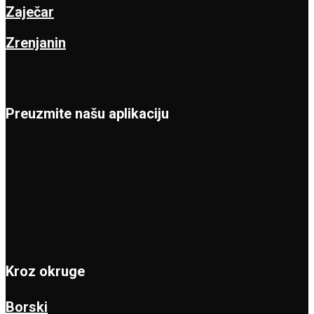
Zaječar
Zrenjanin
Preuzmite našu aplikaciju
Kroz okruge
Borski