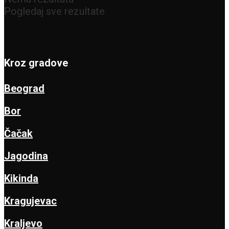
Pogledaj sve rezultate
Kroz gradove
Beograd
Bor
Čačak
Jagodina
Kikinda
Kragujevac
Kraljevo