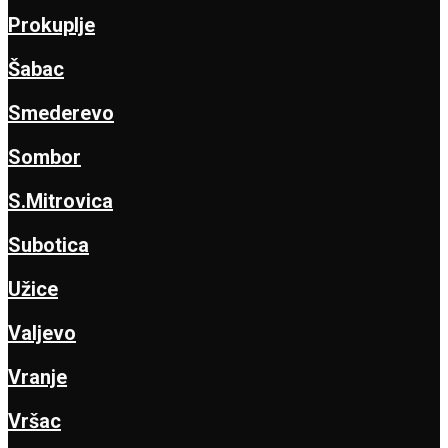
Prokuplje
Šabac
Smederevo
Sombor
S.Mitrovica
Subotica
Užice
Valjevo
Vranje
Vršac