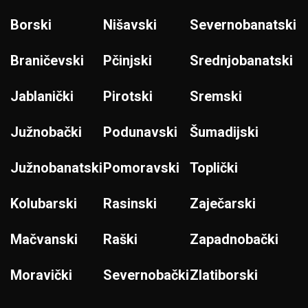
Borski
Nišavski
Severnobanatski
Braničevski
Pčinjski
Srednjobanatski
Jablanički
Pirotski
Sremski
Južnobački
Podunavski
Šumadijski
Južnobanatski
Pomoravski
Toplički
Kolubarski
Rasinski
Zaječarski
Mačvanski
Raški
Zapadnobački
Moravički
Severnobački
Zlatiborski