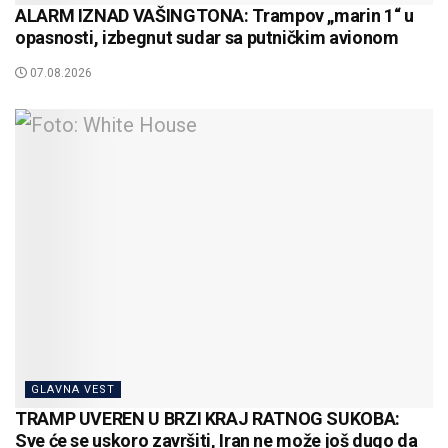
ALARM IZNAD VAŠINGTONA: Trampov „marin 1“ u
opasnosti, izbegnut sudar sa putničkim avionom
07.08.2026
GLAVNA VEST
TRAMP UVEREN U BRZI KRAJ RATNOG SUKOBA:
Sve će se uskoro završiti, Iran ne može još dugo da