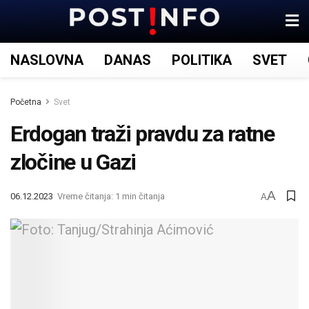
NASLOVNA
DANAS
POLITIKA
SVET
Početna
Svet
Erdogan traži pravdu za ratne
zločine u Gazi
A
06.12.2023
Vreme čitanja: 1 min čitanja
A