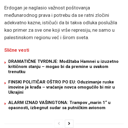
Erdogan je naglasio važnost poštovanja
međunarodnog prava i potrebu da se ratni zločini
adekvatno kazne, ističući da bi takva odluka poslužila
kao primer za sve one koji vrše represiju, ne samo u
palestinskom regionu već i širom sveta.
Slične vesti
DRAMATIČNE TVRDNJE: Modžtaba Hamnei u izuzetno
kritičnom stanju – mogao bi da premine u svakom
trenutku
FINSKI POLITIČAR OŠTRO PO EU: Oduzimanje ruske
imovine je krađa – vraćanje novca omogućilo bi mir u
Ukrajini
ALARM IZNAD VAŠINGTONA: Trampov „marin 1“ u
opasnosti, izbegnut sudar sa putničkim avionom