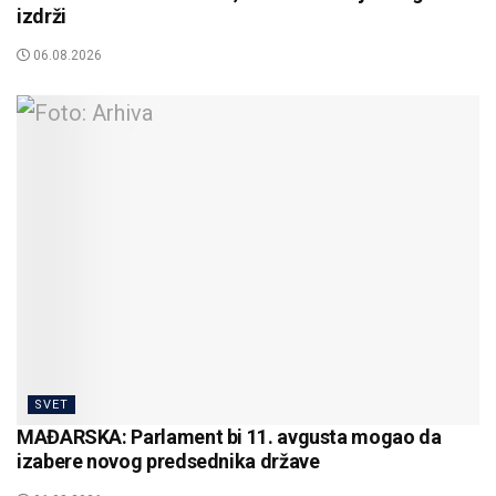
izdrži
06.08.2026
SVET
MAĐARSKA: Parlament bi 11. avgusta mogao da
izabere novog predsednika države