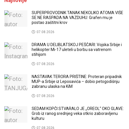
Najnovije
SUPERPROVODNIK TANAK NEKOLIKO ATOMA VIŠE
SE NE RASPADA NA VAZDUHU: Grafen mu je
postao zaštitni krov
07.08.2026
DRAMA U DELIBLATSKOJ PEŠČARI: Vojska Srbije i
helikopter Mi-17 uleteli u borbu sa vatrenom
stihijom
07.08.2026
NASTAVAK TERORA PRIŠTINE: Proteran pripadnik
MUP-a Srbije iz Leposavića – dobio petogodišnju
zabranu ulaska na KiM
07.08.2026
SEDAM KOPČI STVARALO JE „OREOL“ OKO GLAVE:
Grob iz ranog srednjeg veka otkrio zaboravljenu
kulturu
07.08.2026