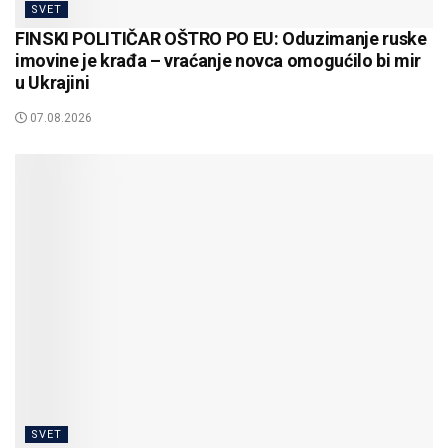
SVET
FINSKI POLITIČAR OŠTRO PO EU: Oduzimanje ruske
imovine je krađa – vraćanje novca omogućilo bi mir
u Ukrajini
07.08.2026
SVET