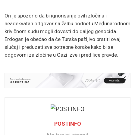
On je upozorio da bi ignorisanje ovih zločina i
neadekvatan odgovor na žalbu podnetu Međunarodnom
krivičnom sudu mogli dovesti do daljeg genocida.
Erdogan je obećao da će Turska pažljivo pratiti ovaj
slučaj i preduzeti sve potrebne korake kako bi se
odgovorni za zločine u Gazi izveli pred lice pravde.
POSTINFO