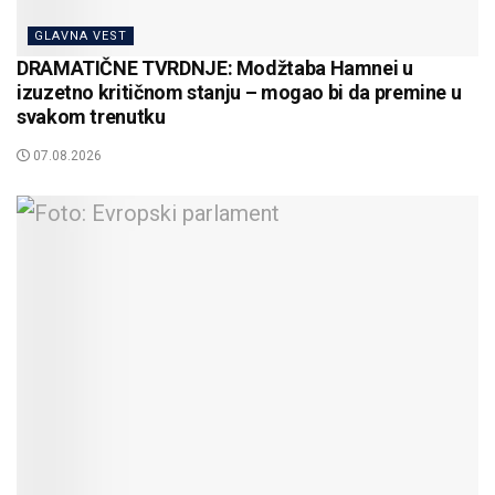
GLAVNA VEST
DRAMATIČNE TVRDNJE: Modžtaba Hamnei u
izuzetno kritičnom stanju – mogao bi da premine u
svakom trenutku
07.08.2026