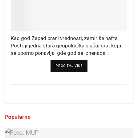
Kad god Zapad brani vrednosti, zamiriše nafta
Postoji jedna stara geopolitička slučajnost koja
se uporno ponavlja: gde god se iznenada...
DETAILS
PROČITAJ VIŠE
Popularno