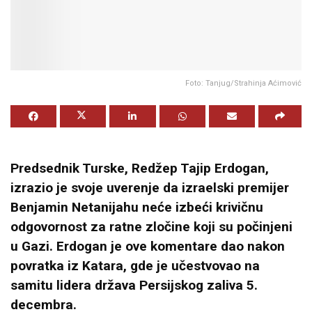
Foto: Tanjug/Strahinja Aćimović
Predsednik Turske, Redžep Tajip Erdogan,
izrazio je svoje uverenje da izraelski premijer
Benjamin Netanijahu neće izbeći krivičnu
odgovornost za ratne zločine koji su počinjeni
u Gazi. Erdogan je ove komentare dao nakon
povratka iz Katara, gde je učestvovao na
samitu lidera država Persijskog zaliva 5.
decembra.