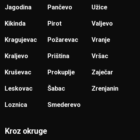
Jagodina
Pančevo
Užice
Kikinda
Pirot
Valjevo
Kragujevac
Požarevac
Vranje
Kraljevo
Priština
Vršac
Kruševac
Prokuplje
Zaječar
Leskovac
Šabac
Zrenjanin
Loznica
Smederevo
Kroz okruge