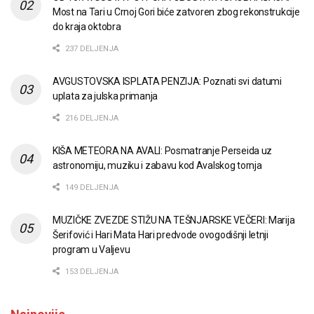
Most na Tari u Crnoj Gori biće zatvoren zbog rekonstrukcije
do kraja oktobra
237 DELJENJA
AVGUSTOVSKA ISPLATA PENZIJA: Poznati svi datumi
uplata za julska primanja
216 DELJENJA
KIŠA METEORA NA AVALI: Posmatranje Perseida uz
astronomiju, muziku i zabavu kod Avalskog tornja
149 DELJENJA
MUZIČKE ZVEZDE STIŽU NA TEŠNJARSKE VEČERI: Marija
Šerifović i Hari Mata Hari predvode ovogodišnji letnji
program u Valjevu
153 DELJENJA