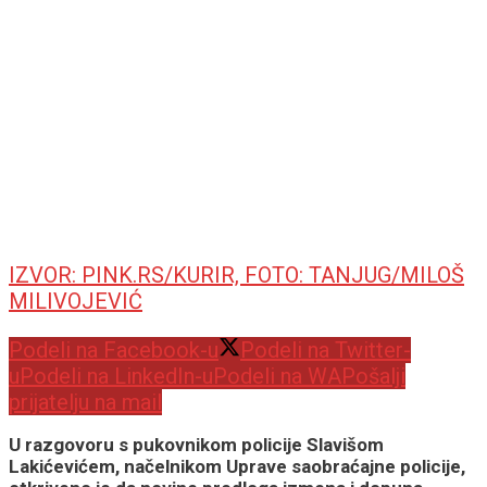
IZVOR: PINK.RS/KURIR, FOTO: TANJUG/MILOŠ
MILIVOJEVIĆ
Podeli na Facebook-u
Podeli na Twitter-
u
Podeli na LinkedIn-u
Podeli na WA
Pošalji
prijatelju na mail
U razgovoru s pukovnikom policije Slavišom
Lakićevićem, načelnikom Uprave saobraćajne policije,