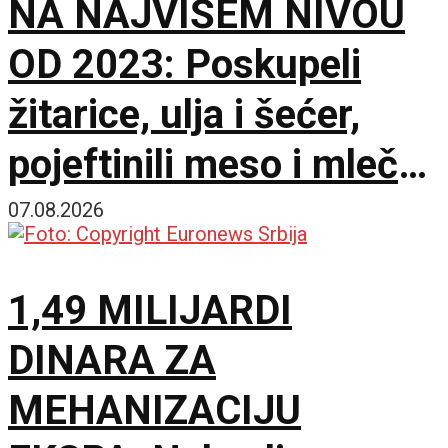
NA NAJVIŠEM NIVOU
OD 2023: Poskupeli
žitarice, ulja i šećer,
pojeftinili meso i mlečni
proizvodi
07.08.2026
1,49 MILIJARDI
DINARA ZA
MEHANIZACIJU