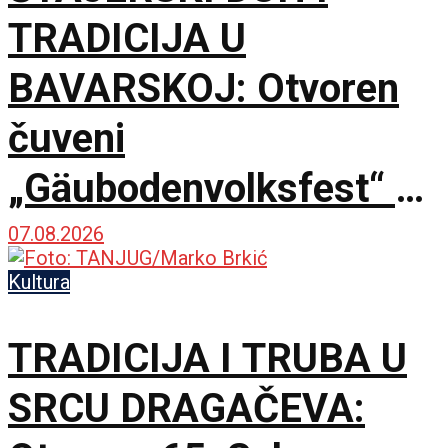
TRADICIJA U
BAVARSKOJ: Otvoren
čuveni
„Gäubodenvolksfest“ u
Štraubingu
07.08.2026
Kultura
TRADICIJA I TRUBA U
SRCU DRAGAČEVA: