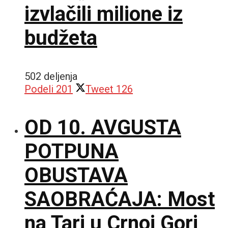
izvlačili milione iz
budžeta
502 deljenja
Podeli
201
Tweet
126
OD 10. AVGUSTA
POTPUNA
OBUSTAVA
SAOBRAĆAJA: Most
na Tari u Crnoj Gori