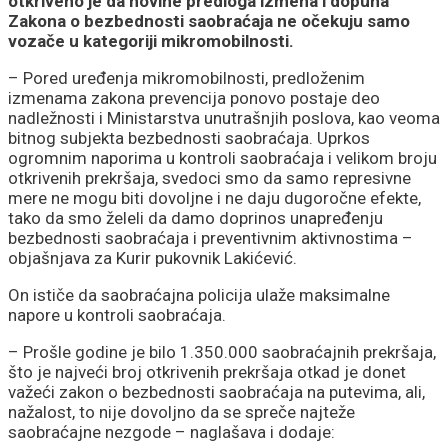
otkriveno je da novine predloga izmena i dopuna
Zakona o bezbednosti saobraćaja ne očekuju samo
vozače u kategoriji mikromobilnosti.
– Pored uređenja mikromobilnosti, predloženim
izmenama zakona prevencija ponovo postaje deo
nadležnosti i Ministarstva unutrašnjih poslova, kao veoma
bitnog subjekta bezbednosti saobraćaja. Uprkos
ogromnim naporima u kontroli saobraćaja i velikom broju
otkrivenih prekršaja, svedoci smo da samo represivne
mere ne mogu biti dovoljne i ne daju dugoročne efekte,
tako da smo želeli da damo doprinos unapređenju
bezbednosti saobraćaja i preventivnim aktivnostima –
objašnjava za Kurir pukovnik Lakićević.
On ističe da saobraćajna policija ulaže maksimalne
napore u kontroli saobraćaja.
– Prošle godine je bilo 1.350.000 saobraćajnih prekršaja,
što je najveći broj otkrivenih prekršaja otkad je donet
važeći zakon o bezbednosti saobraćaja na putevima, ali,
nažalost, to nije dovoljno da se spreče najteže
saobraćajne nezgode – naglašava i dodaje: