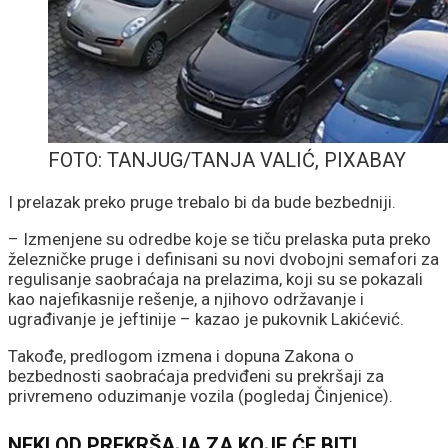
FOTO: TANJUG/TANJA VALIĆ, PIXABAY
I prelazak preko pruge trebalo bi da bude bezbedniji.
– Izmenjene su odredbe koje se tiču prelaska puta preko
železničke pruge i definisani su novi dvobojni semafori za
regulisanje saobraćaja na prelazima, koji su se pokazali
kao najefikasnije rešenje, a njihovo održavanje i
ugrađivanje je jeftinije – kazao je pukovnik Lakićević.
Takođe, predlogom izmena i dopuna Zakona o
bezbednosti saobraćaja predviđeni su prekršaji za
privremeno oduzimanje vozila (pogledaj Činjenice).
NEKI OD PREKRŠAJA ZA KOJE ĆE BITI