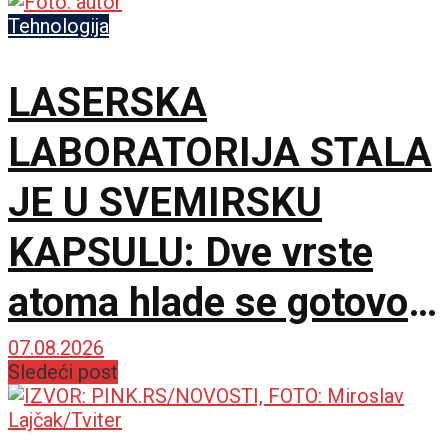
Tehnologija
LASERSKA
LABORATORIJA STALA
JE U SVEMIRSKU
KAPSULU: Dve vrste
atoma hlade se gotovo
do apsolutne nule
07.08.2026
Sledeći post