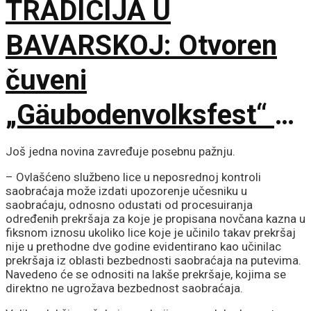
TRADICIJA U
BAVARSKOJ: Otvoren
čuveni
„Gäubodenvolksfest“ u
Štraubingu
Još jedna novina zavređuje posebnu pažnju.
– Ovlašćeno službeno lice u neposrednoj kontroli
saobraćaja može izdati upozorenje učesniku u
saobraćaju, odnosno odustati od procesuiranja
određenih prekršaja za koje je propisana novčana kazna u
fiksnom iznosu ukoliko lice koje je učinilo takav prekršaj
nije u prethodne dve godine evidentirano kao učinilac
prekršaja iz oblasti bezbednosti saobraćaja na putevima.
Navedeno će se odnositi na lakše prekršaje, kojima se
direktno ne ugrožava bezbednost saobraćaja.