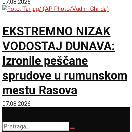
policije obišao požarište
07.08.2026
EKSTREMNO NIZAK
VODOSTAJ DUNAVA:
Izronile peščane
sprudove u rumunskom
mestu Rasova
07.08.2026