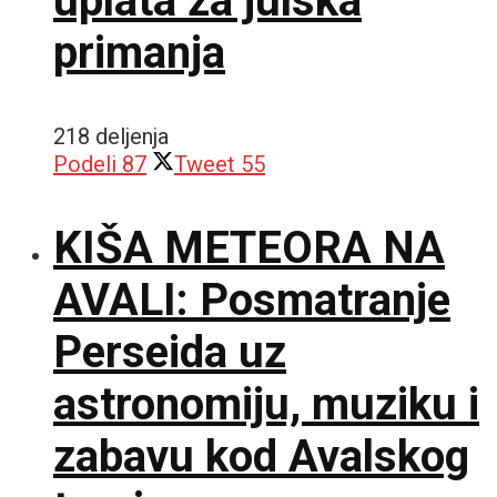
uplata za julska
primanja
218 deljenja
Podeli
87
Tweet
55
KIŠA METEORA NA
AVALI: Posmatranje
Perseida uz
astronomiju, muziku i
zabavu kod Avalskog