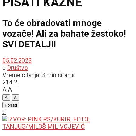
PISATI KAZNE
To će obradovati mnoge
vozače! Ali za bahate žestoko!
SVI DETALJI!
05.02.2023
u
Društvo
Vreme čitanja: 3 min čitanja
214
2
A
A
A
A
Poništi
0