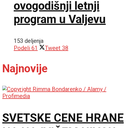
ovogodišnji letnji
program u Valjevu
153 deljenja
Podeli
61
Tweet
38
Najnovije
SVETSKE CENE HRANE