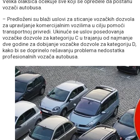
Velika olakšica očekuje sve koji se opredele da postanu
vozači autobusa.
– Predloženi su blaži uslovi za sticanje vozačkih dozvola
za upravljanje komercijalnim vozilima u cilju pomoći
transportnoj privredi. Ukinuće se uslov posedovanja
vozačke dozvole za kategoriju C u trajanju od najmanje
dve godine za dobijanje vozačke dozvole za kategoriju D,
kako bi se doprinelo rešavanju problema nedostatka
profesionalnih vozača autobusa.