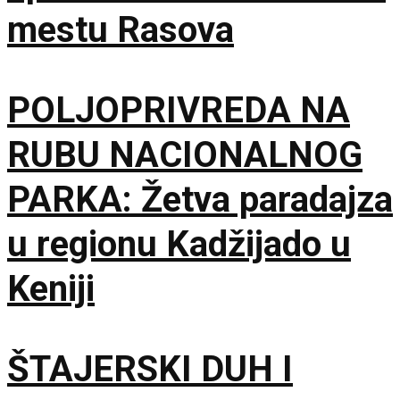
mestu Rasova
POLJOPRIVREDA NA
RUBU NACIONALNOG
PARKA: Žetva paradajza
u regionu Kadžijado u
Keniji
ŠTAJERSKI DUH I