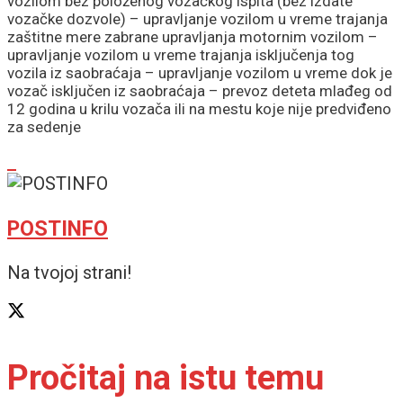
vozilom bez položenog vozačkog ispita (bez izdate
vozačke dozvole) – upravljanje vozilom u vreme trajanja
zaštitne mere zabrane upravljanja motornim vozilom –
upravljanje vozilom u vreme trajanja isključenja tog
vozila iz saobraćaja – upravljanje vozilom u vreme dok je
vozač isključen iz saobraćaja – prevoz deteta mlađeg od
12 godina u krilu vozača ili na mestu koje nije predviđeno
za sedenje
POSTINFO
Na tvojoj strani!
Pročitaj na istu temu