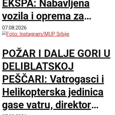
EKSPA: Nabavljena
vozila i oprema za
čišćenje i održavanje
07.08.2026
lokacije
POŽAR I DALJE GORI U
DELIBLATSKOJ
PEŠČARI: Vatrogasci i
Helikopterska jedinica
gase vatru, direktor