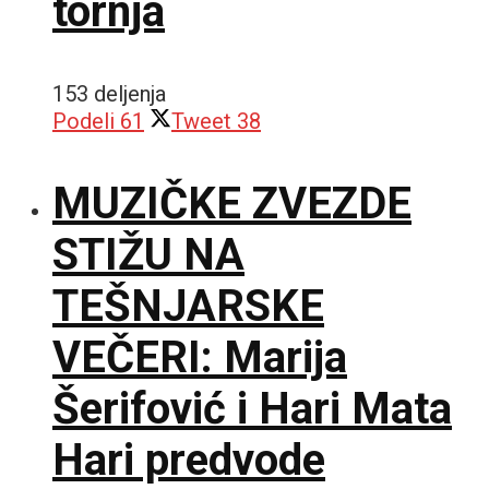
tornja
153 deljenja
Podeli
61
Tweet
38
MUZIČKE ZVEZDE
STIŽU NA
TEŠNJARSKE
VEČERI: Marija
Šerifović i Hari Mata
Hari predvode