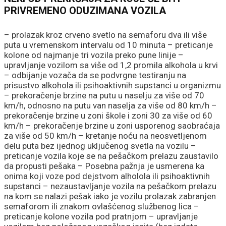
PRIVREMENO ODUZIMANA VOZILA
– prolazak kroz crveno svetlo na semaforu dva ili više
puta u vremenskom intervalu od 10 minuta – preticanje
kolone od najmanje tri vozila preko pune linije –
upravljanje vozilom sa više od 1,2 promila alkohola u krvi
– odbijanje vozača da se podvrgne testiranju na
prisustvo alkohola ili psihoaktivnih supstanci u organizmu
– prekoračenje brzine na putu u naselju za više od 70
km/h, odnosno na putu van naselja za više od 80 km/h –
prekoračenje brzine u zoni škole i zoni 30 za više od 60
km/h – prekoračenje brzine u zoni usporenog saobraćaja
za više od 50 km/h – kretanje noću na neosvetljenom
delu puta bez ijednog uključenog svetla na vozilu –
preticanje vozila koje se na pešačkom prelazu zaustavilo
da propusti pešaka – Posebna pažnja je usmerena ka
onima koji voze pod dejstvom alholola ili psihoaktivnih
supstanci – nezaustavljanje vozila na pešačkom prelazu
na kom se nalazi pešak iako je vozilu prolazak zabranjen
semaforom ili znakom ovlašćenog službenog lica –
preticanje kolone vozila pod pratnjom – upravljanje