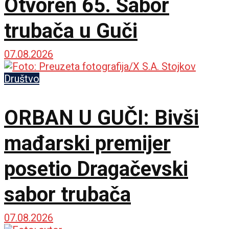
Otvoren 65. Sabor
trubača u Guči
07.08.2026
Društvo
ORBAN U GUČI: Bivši
mađarski premijer
posetio Dragačevski
sabor trubača
07.08.2026