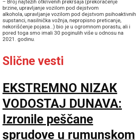
– Broj najtežih otkrivenih prekršaja (prekoračenje
brzine, upravljanje vozilom pod dejstvom
alkohola, upravljanje vozilom pod dejstvom psihoaktivnih
supstanci, nasilnička vožnja, nepropisno preticanje,
nekorišćenje pojasa…) bio je u ogromnom porastu, ali i
pored toga smo imali 30 poginulih više u odnosu na
2021. godinu.
Slične vesti
EKSTREMNO NIZAK
VODOSTAJ DUNAVA:
Izronile peščane
sprudove u rumunskom