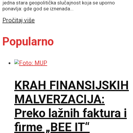
jedna stara geopolitička slučajnost koja se uporno
ponavlja: gde god se iznenada...
Details
Pročitaj više
Popularno
KRAH FINANSIJSKIH
MALVERZACIJA:
Preko lažnih faktura i
firme „BEE IT“