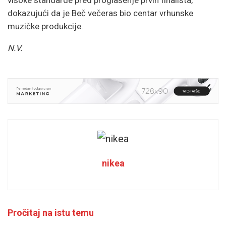
dokazujući da je Beč večeras bio centar vrhunske
muzičke produkcije.
N.V.
nikea
Pročitaj na istu temu