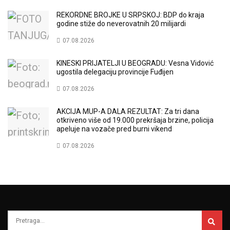
REKORDNE BROJKE U SRPSKOJ: BDP do kraja
godine stiže do neverovatnih 20 milijardi
07.08.2026
KINESKI PRIJATELJI U BEOGRADU: Vesna Vidović
ugostila delegaciju provincije Fuđijen
07.08.2026
AKCIJA MUP-A DALA REZULTAT: Za tri dana
otkriveno više od 19.000 prekršaja brzine, policija
apeluje na vozače pred burni vikend
07.08.2026