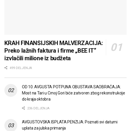
KRAH FINANSIJSKIH MALVERZACIJA:
Preko lažnih faktura i firme „BEE IT“
izvlačili milione iz budžeta
499 DELJENJA
OD 10. AVGUSTA POTPUNA OBUSTAVA SAOBRAĆAJA:
Most na Tari u Crnoj Gori biće zatvoren zbog rekonstrukcije
do kraja oktobra
236 DELJENJA
AVGUSTOVSKA ISPLATA PENZIJA: Poznati svi datumi
uplata za julska primanja