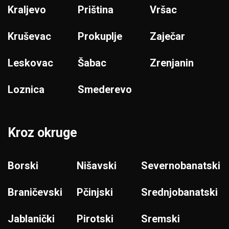
Kraljevo
Priština
Vršac
Kruševac
Prokuplje
Zaječar
Leskovac
Šabac
Zrenjanin
Loznica
Smederevo
Kroz okruge
Borski
Nišavski
Severnobanatski
Braničevski
Pčinjski
Srednjobanatski
Jablanički
Pirotski
Sremski