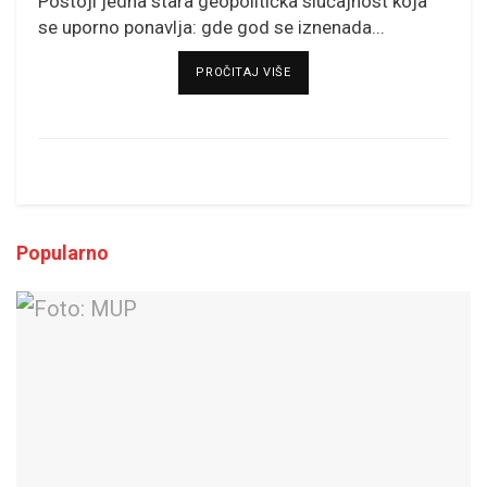
Postoji jedna stara geopolitička slučajnost koja
se uporno ponavlja: gde god se iznenada...
DETAILS
PROČITAJ VIŠE
Popularno