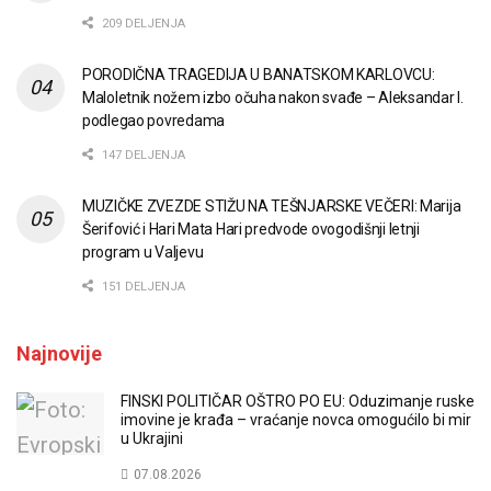
209 DELJENJA
PORODIČNA TRAGEDIJA U BANATSKOM KARLOVCU:
Maloletnik nožem izbo očuha nakon svađe – Aleksandar I.
podlegao povredama
147 DELJENJA
MUZIČKE ZVEZDE STIŽU NA TEŠNJARSKE VEČERI: Marija
Šerifović i Hari Mata Hari predvode ovogodišnji letnji
program u Valjevu
151 DELJENJA
Najnovije
FINSKI POLITIČAR OŠTRO PO EU: Oduzimanje ruske
imovine je krađa – vraćanje novca omogućilo bi mir
u Ukrajini
07.08.2026