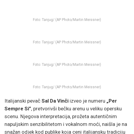
Foto: Tanjug/ (AP Photo/Martin Meissner)
Foto: Tanjug/ (AP Photo/Martin Meissner)
Foto: Tanjug/ (AP Photo/Martin Meissner)
Foto: Tanjug/ (AP Photo/Martin Meissner)
Italijanski pevač
Sal Da Vinči
izveo je numeru
„Per
Sempre Si”
, pretvorivši bečku arenu u veliku opersku
scenu. Njegova interpretacija, prožeta autentičnim
napuljskim senzibilitetom i vokalnom moći, naišla je na
snažan odjek kod publike koja ceni italijansku tradiciju