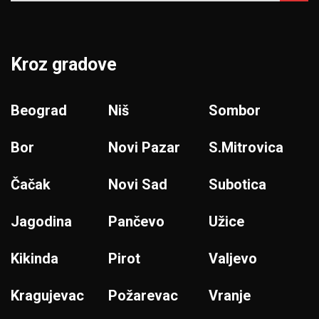
Kroz gradove
Beograd
Niš
Sombor
Bor
Novi Pazar
S.Mitrovica
Čačak
Novi Sad
Subotica
Jagodina
Pančevo
Užice
Kikinda
Pirot
Valjevo
Kragujevac
Požarevac
Vranje