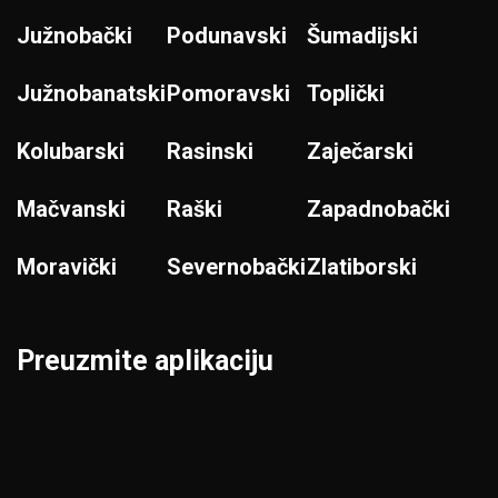
Južnobački
Podunavski
Šumadijski
Južnobanatski
Pomoravski
Toplički
Kolubarski
Rasinski
Zaječarski
Mačvanski
Raški
Zapadnobački
Moravički
Severnobački
Zlatiborski
Preuzmite aplikaciju