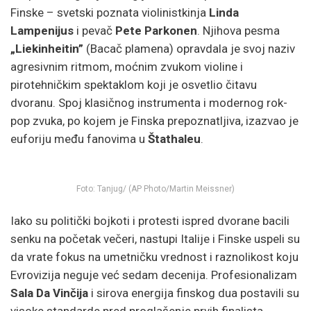
Finske – svetski poznata violinistkinja
Linda
Lampenijus
i pevač
Pete Parkonen
. Njihova pesma
„Liekinheitin”
(Bacač plamena) opravdala je svoj naziv
agresivnim ritmom, moćnim zvukom violine i
pirotehničkim spektaklom koji je osvetlio čitavu
dvoranu. Spoj klasičnog instrumenta i modernog rok-
pop zvuka, po kojem je Finska prepoznatljiva, izazvao je
euforiju među fanovima u
Štathaleu
.
Foto: Tanjug/ (AP Photo/Martin Meissner)
Iako su politički bojkoti i protesti ispred dvorane bacili
senku na početak večeri, nastupi Italije i Finske uspeli su
da vrate fokus na umetničku vrednost i raznolikost koju
Evrovizija neguje već sedam decenija. Profesionalizam
Sala Da Vinčija
i sirova energija finskog dua postavili su
visoke standarde pred proglašenje prvih finalista,