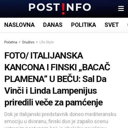
NASLOVNA
DANAS
POLITIKA
SVET
Početna
Društvo
Life Style
FOTO/ ITALIJANSKA
KANCONA I FINSKI „BACAČ
PLAMENA” U BEČU: Sal Da
Vinči i Linda Lampenijus
priredili veče za pamćenje
Dok je italijanski predstavnik doneo mediteransku
emociju u dvoranu, finski duo je zapalio scenu