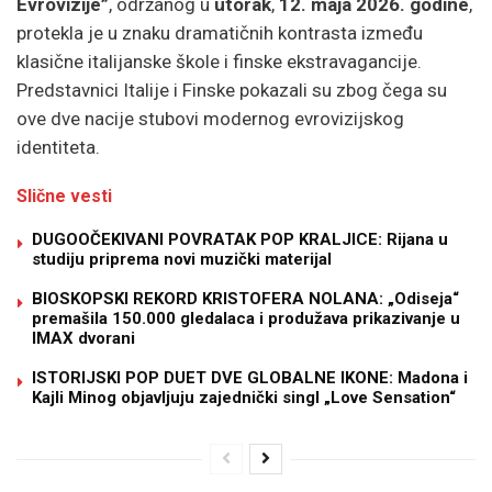
Evrovizije”
, održanog u
utorak
,
12. maja 2026. godine
,
protekla je u znaku dramatičnih kontrasta između
klasične italijanske škole i finske ekstravagancije.
Predstavnici Italije i Finske pokazali su zbog čega su
ove dve nacije stubovi modernog evrovizijskog
identiteta.
Slične vesti
DUGOOČEKIVANI POVRATAK POP KRALJICE: Rijana u
studiju priprema novi muzički materijal
BIOSKOPSKI REKORD KRISTOFERA NOLANA: „Odiseja“
premašila 150.000 gledalaca i produžava prikazivanje u
IMAX dvorani
ISTORIJSKI POP DUET DVE GLOBALNE IKONE: Madona i
Kajli Minog objavljuju zajednički singl „Love Sensation“