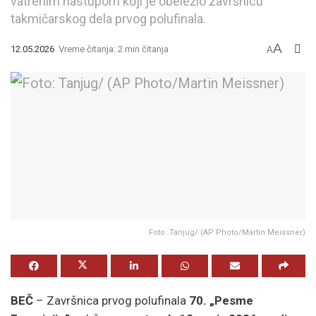
vatrenim nastupom koji je obeležio završnicu
takmičarskog dela prvog polufinala.
A
12.05.2026
Vreme čitanja: 2 min čitanja
A
Foto: Tanjug/ (AP Photo/Martin Meissner)
BEČ
– Završnica prvog polufinala
70. „Pesme