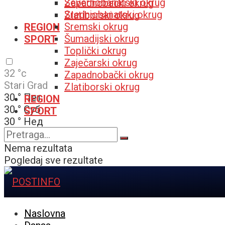
Severnobanatski okrug
Zapadnobački okrug
Srednjobanatski okrug
Zlatiborski okrug
Sremski okrug
REGION
Šumadijski okrug
SPORT
Toplički okrug
Zaječarski okrug
32
°c
Zapadnobački okrug
Stari Grad
Zlatiborski okrug
30
°
Пет
REGION
30
°
Суб
SPORT
30
°
Нед
32
°
Пон
Nema rezultata
Pogledaj sve rezultate
Naslovna