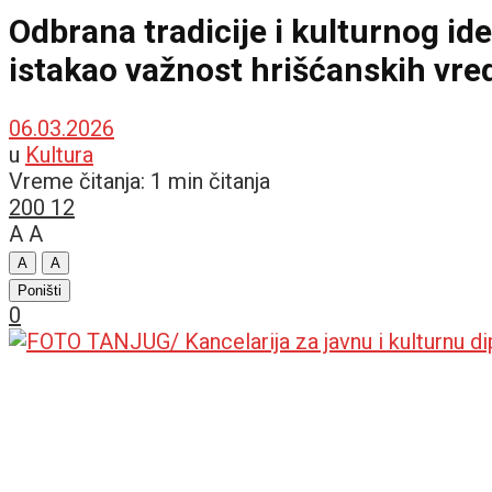
Odbrana tradicije i kulturnog ide
istakao važnost hrišćanskih vre
06.03.2026
u
Kultura
Vreme čitanja: 1 min čitanja
200
12
A
A
A
A
Poništi
0