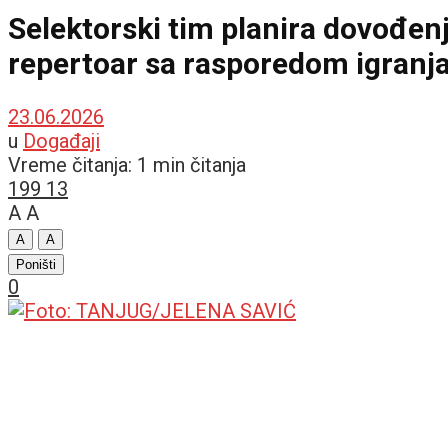
Selektorski tim planira dovođen
repertoar sa rasporedom igranja
23.06.2026
u
Događaji
Vreme čitanja: 1 min čitanja
199
13
A
A
A
A
Poništi
0