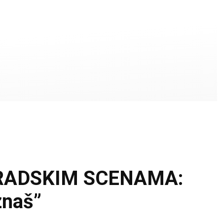
RADSKIM SCENAMA:
znaš”