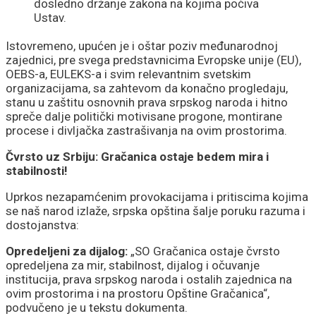
dosledno držanje zakona na kojima počiva
Ustav.
Istovremeno, upućen je i oštar poziv međunarodnoj
zajednici, pre svega predstavnicima Evropske unije (EU),
OEBS-a, EULEKS-a i svim relevantnim svetskim
organizacijama, sa zahtevom da konačno progledaju,
stanu u zaštitu osnovnih prava srpskog naroda i hitno
spreče dalje politički motivisane progone, montirane
procese i divljačka zastrašivanja na ovim prostorima.
Čvrsto uz Srbiju: Gračanica ostaje bedem mira i
stabilnosti!
Uprkos nezapamćenim provokacijama i pritiscima kojima
se naš narod izlaže, srpska opština šalje poruku razuma i
dostojanstva:
Opredeljeni za dijalog:
„SO Gračanica ostaje čvrsto
opredeljena za mir, stabilnost, dijalog i očuvanje
institucija, prava srpskog naroda i ostalih zajednica na
ovim prostorima i na prostoru Opštine Gračanica“,
podvučeno je u tekstu dokumenta.