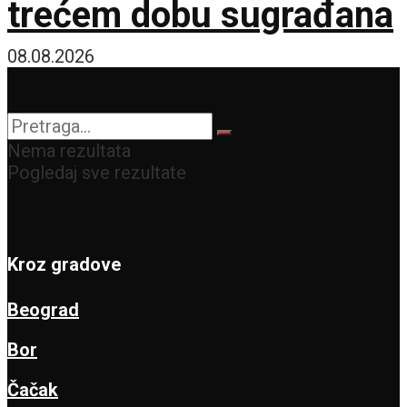
trećem dobu sugrađana
08.08.2026
Nema rezultata
Pogledaj sve rezultate
Kroz gradove
Beograd
Bor
Čačak