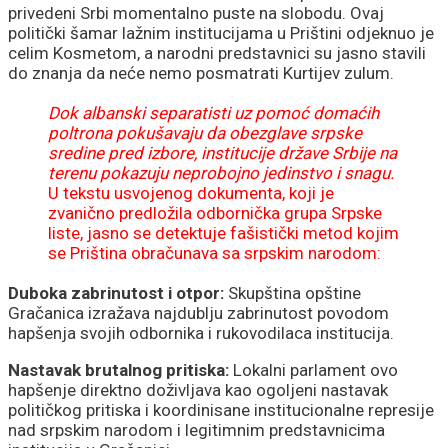
privedeni Srbi momentalno puste na slobodu. Ovaj
politički šamar lažnim institucijama u Prištini odjeknuo je
celim Kosmetom, a narodni predstavnici su jasno stavili
do znanja da neće nemo posmatrati Kurtijev zulum.
Dok albanski separatisti uz pomoć domaćih
poltrona pokušavaju da obezglave srpske
sredine pred izbore, institucije države Srbije na
terenu pokazuju neprobojno jedinstvo i snagu.
U tekstu usvojenog dokumenta, koji je
zvanično predložila odbornička grupa Srpske
liste, jasno se detektuje fašistički metod kojim
se Priština obračunava sa srpskim narodom:
Duboka zabrinutost i otpor:
Skupština opštine
Gračanica izražava najdublju zabrinutost povodom
hapšenja svojih odbornika i rukovodilaca institucija.
Nastavak brutalnog pritiska:
Lokalni parlament ovo
hapšenje direktno doživljava kao ogoljeni nastavak
političkog pritiska i koordinisane institucionalne represije
nad srpskim narodom i legitimnim predstavnicima