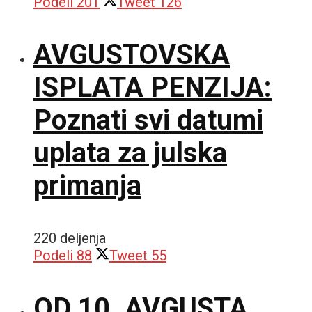
Podeli
201
Tweet
126
AVGUSTOVSKA
ISPLATA PENZIJA:
Poznati svi datumi
uplata za julska
primanja
220 deljenja
Podeli
88
Tweet
55
OD 10. AVGUSTA