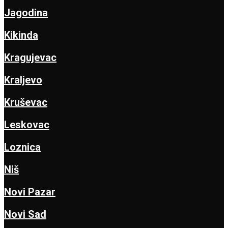
Jagodina
Kikinda
Kragujevac
Kraljevo
Kruševac
Leskovac
Loznica
Niš
Novi Pazar
Novi Sad