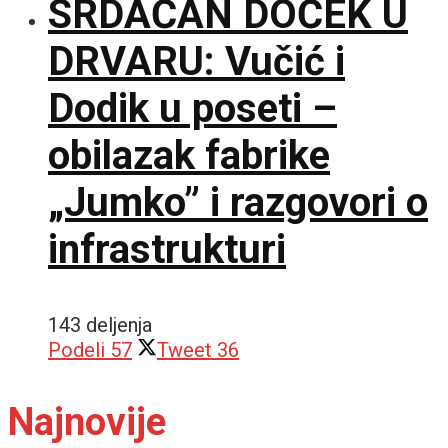
SRDAČAN DOČEK U
DRVARU: Vučić i
Dodik u poseti –
obilazak fabrike
„Jumko” i razgovori o
infrastrukturi
143 deljenja
Podeli
57
Tweet
36
Najnovije