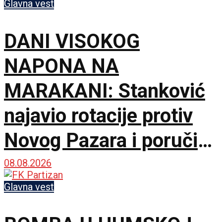
Glavna vest
DANI VISOKOG
NAPONA NA
MARAKANI: Stanković
najavio rotacije protiv
Novog Pazara i poručio
– Nije pitanje života i
08.08.2026
smrti, ali hoću
Glavna vest
maksimum!