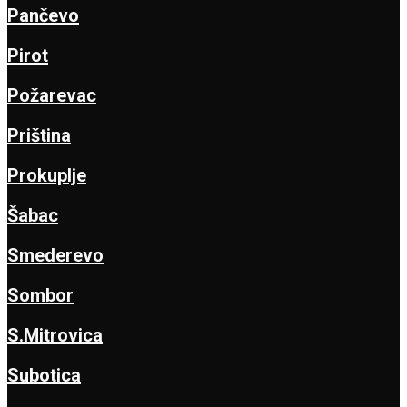
Pančevo
Pirot
Požarevac
Priština
Prokuplje
Šabac
Smederevo
Sombor
S.Mitrovica
Subotica