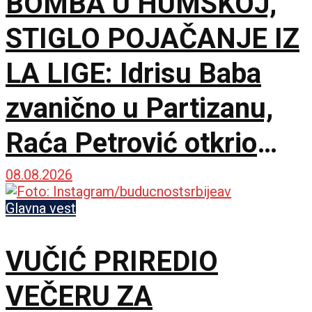
BOMBA U HUMSKOJ,
STIGLO POJAČANJE IZ
LA LIGE: Idrisu Baba
zvanično u Partizanu,
Raća Petrović otkrio
pozadinu pregovora!
08.08.2026
Glavna vest
VUČIĆ PRIREDIO
VEČERU ZA