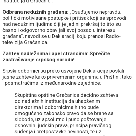
institucija u Gračanici.
Odbrana nedužnih građana:
„Osuđujemo nepravdu,
politički motivisane postupke i pritisak koji se sprovodi
nad nedužnim ljudima čiji je jedini prekršaj to što su
časno i odgovorno obavljali svoj posao u interesu
građana“, navodi se u Deklaraciji koju prenosi Radio-
televizija Gračanica.
Zahtev nadležnima i apel strancima: Sprečite
zastrašivanje srpskog naroda!
Srpski odbornici su preko usvojene Deklaracije poslali
jasne zahteve kako privremenim organima u Prištini, tako
i posmatračima iz međunarodne zajednice:
Skupština opštine Gračanica decidno zahteva
od nadležnih institucija da uhapšenim
direktorima i odbornicima hitno bude
omogućeno zakonsko pravo da se brane sa
slobode, uz apsolutno i puno poštovanje
osnovnih ljudskih prava, principa pravičnog
suđenja i pretpostavke nevinosti, te uz