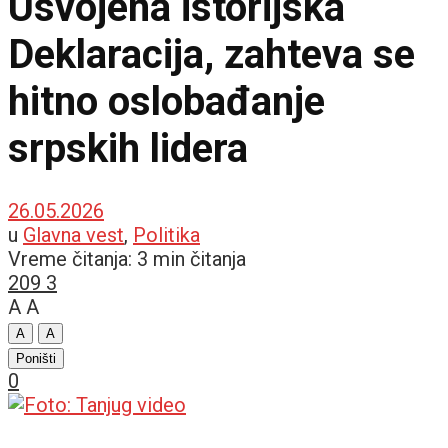
Usvojena istorijska
Deklaracija, zahteva se
hitno oslobađanje
srpskih lidera
26.05.2026
u
Glavna vest
,
Politika
Vreme čitanja: 3 min čitanja
209
3
A
A
A
A
Poništi
0