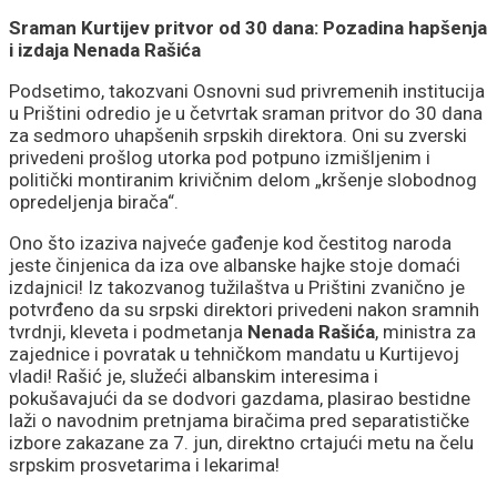
Sraman Kurtijev pritvor od 30 dana: Pozadina hapšenja
i izdaja Nenada Rašića
Podsetimo, takozvani Osnovni sud privremenih institucija
u Prištini odredio je u četvrtak sraman pritvor do 30 dana
za sedmoro uhapšenih srpskih direktora. Oni su zverski
privedeni prošlog utorka pod potpuno izmišljenim i
politički montiranim krivičnim delom „kršenje slobodnog
opredeljenja birača“.
Ono što izaziva najveće gađenje kod čestitog naroda
jeste činjenica da iza ove albanske hajke stoje domaći
izdajnici! Iz takozvanog tužilaštva u Prištini zvanično je
potvrđeno da su srpski direktori privedeni nakon sramnih
tvrdnji, kleveta i podmetanja
Nenada Rašića
, ministra za
zajednice i povratak u tehničkom mandatu u Kurtijevoj
vladi! Rašić je, služeći albanskim interesima i
pokušavajući da se dodvori gazdama, plasirao bestidne
laži o navodnim pretnjama biračima pred separatističke
izbore zakazane za 7. jun, direktno crtajući metu na čelu
srpskim prosvetarima i lekarima!