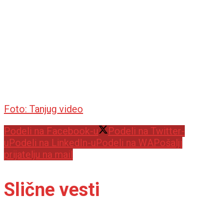
Foto: Tanjug video
Podeli na Facebook-u
Podeli na Twitter-
u
Podeli na LinkedIn-u
Podeli na WA
Pošalji
prijatelju na mail
Slične vesti