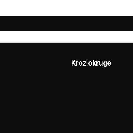
Kroz okruge
Sombor
Borski
S.Mitrovica
Braničevski
Subotica
Jablanički
Užice
Južnobački