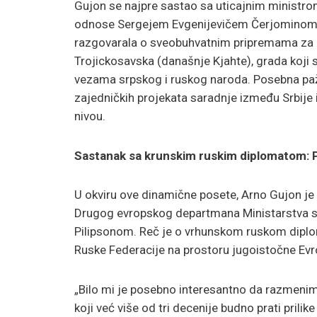
Gujon se najpre sastao sa uticajnim minist
odnose Sergejem Evgenijevičem Čerjominom. 
razgovarala o sveobuhvatnim pripremama za d
Trojickosavska (današnje Kjahte), grada koji 
vezama srpskog i ruskog naroda. Posebna pažn
zajedničkih projekata saradnje između Srbije 
nivou.
Sastanak sa krunskim ruskim diplomatom: P
U okviru ove dinamične posete, Arno Gujon j
Drugog evropskog departmana Ministarstva sp
Pilipsonom. Reč je o vrhunskom ruskom diplom
Ruske Federacije na prostoru jugoistočne Evr
„Bilo mi je posebno interesantno da razmeni
koji već više od tri decenije budno prati prili