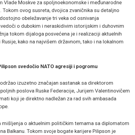
rom Vlade Moskve za spoljnoekonomske i međunarodne
Tokom ovog susreta, dvojica zvaničnika su detaljno
ostojno obeležavanje tri veka od osnivanja
svedoči o dubokim i neraskidivim istorijskim i duhovnim
ja tokom dijaloga posvećena je i realizaciji aktuelnih
i Rusije, kako na najvišem državnom, tako i na lokalnom
ilipson svedočio NATO agresiji i pogromu
e održao izuzetno značajan sastanak sa direktorom
oljnih poslova Ruske Federacije, Jurijem Valentinovičem
ati koji je direktno nadležan za rad svih ambasada
ope.
m mišljenja o aktuelnim političkim temama sa diplomatom
ke na Balkanu. Tokom svoje bogate karijere Pilipson je