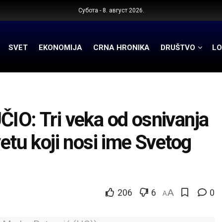
Субота - 8. август 2026.
SVET
EKONOMIJA
CRNA HRONIKA
DRUŠTVO
LO
: Tri veka od osnivanja
vetu koji nosi ime Svetog
206
6
A
0
A