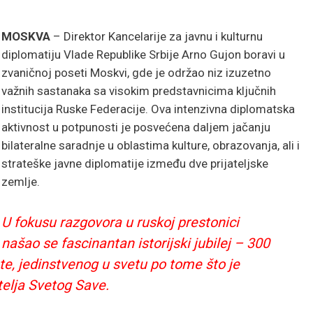
MOSKVA
– Direktor Kancelarije za javnu i kulturnu
diplomatiju Vlade Republike Srbije Arno Gujon boravi u
zvaničnoj poseti Moskvi, gde je održao niz izuzetno
važnih sastanaka sa visokim predstavnicima ključnih
institucija Ruske Federacije. Ova intenzivna diplomatska
aktivnost u potpunosti je posvećena daljem jačanju
bilateralne saradnje u oblastima kulture, obrazovanja, ali i
strateške javne diplomatije između dve prijateljske
zemlje.
U fokusu razgovora u ruskoj prestonici
našao se fascinantan istorijski jubilej – 300
te, jedinstvenog u svetu po tome što je
telja Svetog Save.