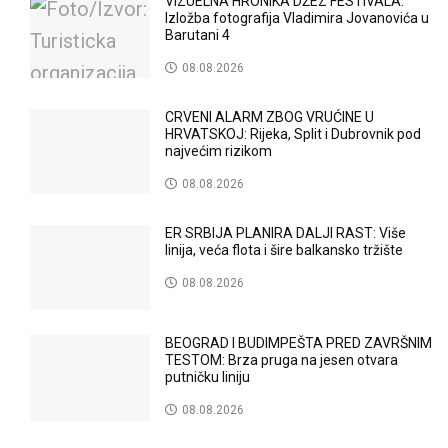
VIZUELNA HRONIKA DŽEZ FESTIVALA:
Izložba fotografija Vladimira Jovanovića u
Barutani 4
08.08.2026
CRVENI ALARM ZBOG VRUĆINE U
HRVATSKOJ: Rijeka, Split i Dubrovnik pod
najvećim rizikom
08.08.2026
ER SRBIJA PLANIRA DALJI RAST: Više
linija, veća flota i šire balkansko tržište
08.08.2026
BEOGRAD I BUDIMPEŠTA PRED ZAVRŠNIM
TESTOM: Brza pruga na jesen otvara
putničku liniju
08.08.2026