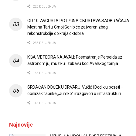
220 DELJENJA
OD 10. AVGUSTA POTPUNA OBUSTAVA SAOBRAĆAJA:
Most na Tari u Crnoj Gori biće zatvoren zbog
rekonstrukcije do kraja oktobra
238 DELJENJA
KIŠA METEORA NA AVALI: Posmatranje Perseida uz
astronomiju, muziku i zabavu kod Avalskog tornja
158 DELJENJA
SRDAČAN DOČEK U DRVARU: Vučić i Dodik u poseti –
obilazak fabrike „Jumko” i razgovori o infrastrukturi
143 DELJENJA
Najnovije