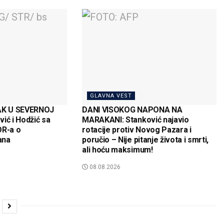
GLAVNA VEST
AK U SEVERNOJ
DANI VISOKOG NAPONA NA
ić i Hodžić sa
MARAKANI: Stanković najavio
R-a o
rotacije protiv Novog Pazara i
ana
poručio – Nije pitanje života i smrti,
ali hoću maksimum!
08.08.2026