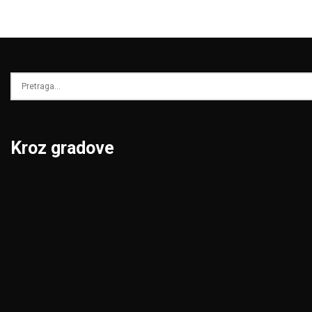
Kroz gradove
Beograd
Niš
Bor
Novi Pazar
Čačak
Novi Sad
Jagodina
Pančevo