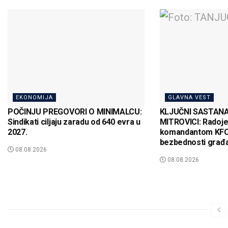
EKONOMIJA
GLAVNA VEST
POČINJU PREGOVORI O MINIMALCU:
KLJUČNI SASTAN
Sindikati ciljaju zaradu od 640 evra u
MITROVICI: Radojev
2027.
komandantom KFO
bezbednosti građ
08.08.2026
08.08.2026