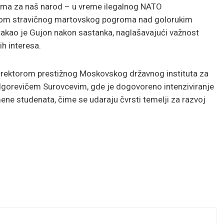
ucima za naš narod – u vreme ilegalnog NATO
okom stravičnog martovskog pogroma nad golorukim
stakao je Gujon nakon sastanka, naglašavajući važnost
h interesa.
orektorom prestižnog Moskovskog državnog instituta za
orevičem Surovcevim, gde je dogovoreno intenziviranje
ene studenata, čime se udaraju čvrsti temelji za razvoj