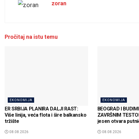
zoran
Pročitaj na istu temu
EKONOMIJA
EKONOMIJA
ER SRBIJA PLANIRA DALJI RAST:
BEOGRAD I BUDI
Više linija, veća flota i šire balkansko
ZAVRŠNIM TESTOM
tržište
jesen otvara putnič
08.08.2026
08.08.2026