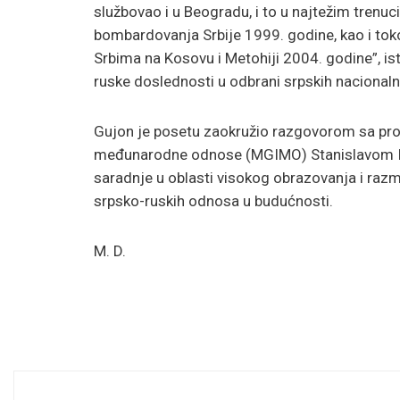
službovao i u Beogradu, i to u najtežim tren
bombardovanja Srbije 1999. godine, kao i t
Srbima na Kosovu i Metohiji 2004. godine”, i
ruske doslednosti u odbrani srpskih nacionalni
Gujon je posetu zaokružio razgovorom sa pr
međunarodne odnose (MGIMO) Stanislavom Ig
saradnje u oblasti visokog obrazovanja i razm
srpsko-ruskih odnosa u budućnosti.
M. D.