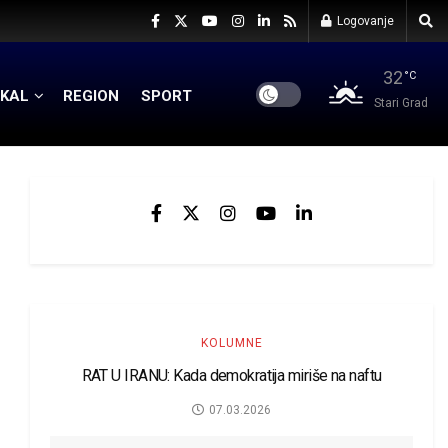
Logovanje
32
°C
KAL
REGION
SPORT
Stari Grad
KOLUMNE
RAT U IRANU: Kada demokratija miriše na naftu
07.03.2026