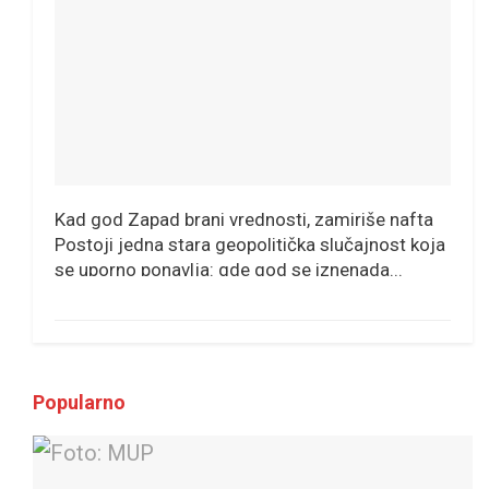
Kad god Zapad brani vrednosti, zamiriše nafta
Postoji jedna stara geopolitička slučajnost koja
se uporno ponavlja: gde god se iznenada...
Popularno