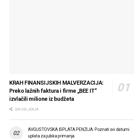
KRAH FINANSIJSKIH MALVERZACIJA:
Preko lažnih faktura i firme „BEE IT“
izvlačili milione iz budžeta
504 DELJENJA
AVGUSTOVSKA ISPLATA PENZIJA: Poznati svi datumi
uplata za julska primanja