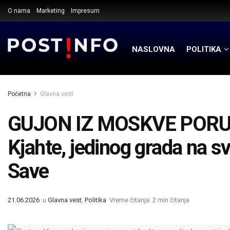
O nama
Marketing
Impresum
NASLOVNA
POLITIKA
Početna
Glavna vest
GUJON IZ MOSKVE PORUČIO
Kjahte, jedinog grada na s
Save
21.06.2026
u
Glavna vest
,
Politika
Vreme čitanja: 2 min čitanja