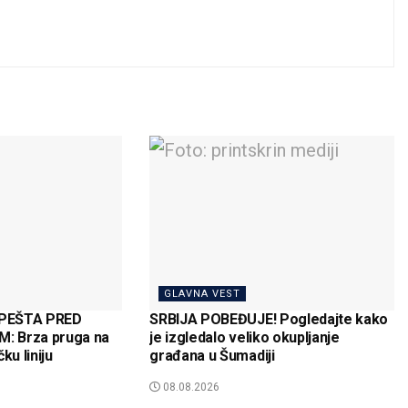
GLAVNA VEST
MPEŠTA PRED
SRBIJA POBEĐUJE! Pogledajte kako
: Brza pruga na
je izgledalo veliko okupljanje
ku liniju
građana u Šumadiji
08.08.2026