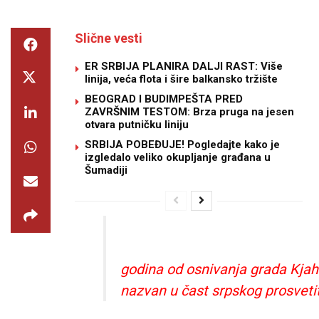
Slične vesti
ER SRBIJA PLANIRA DALJI RAST: Više
linija, veća flota i šire balkansko tržište
BEOGRAD I BUDIMPEŠTA PRED
ZAVRŠNIM TESTOM: Brza pruga na jesen
otvara putničku liniju
SRBIJA POBEĐUJE! Pogledajte kako je
izgledalo veliko okupljanje građana u
Šumadiji
godina od osnivanja grada Kjah
nazvan u čast srpskog prosveti