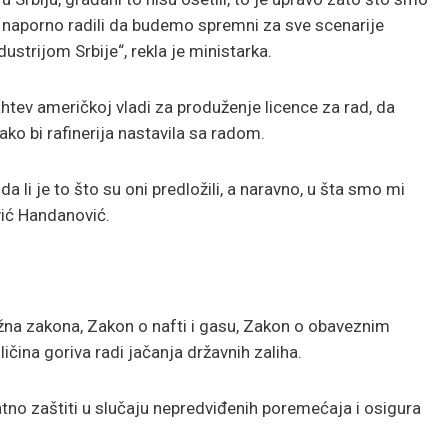
naporno radili da budemo spremni za sve scenarije
strijom Srbije“, rekla je ministarka.
tev američkoj vladi za produženje licence za rad, da
o bi rafinerija nastavila sa radom.
li je to što su oni predložili, a naravno, u šta smo mi
ović Handanović.
ažna zakona, Zakon o nafti i gasu, Zakon o obaveznim
ičina goriva radi jačanja državnih zaliha.
datno zaštiti u slučaju nepredviđenih poremećaja i osigura