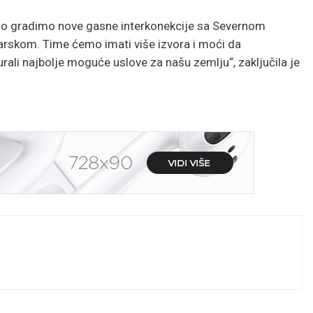
zato gradimo nove gasne interkonekcije sa Severnom
rskom. Time ćemo imati više izvora i moći da
ali najbolje moguće uslove za našu zemlju“, zaključila je