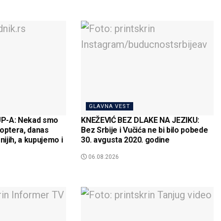
GLAVNA VEST
UP-A: Nekad smo
KNEŽEVIĆ BEZ DLAKE NA JEZIKU:
ikoptera, danas
Bez Srbije i Vučića ne bi bilo pobede
ijih, a kupujemo i
30. avgusta 2020. godine
06.08.2026