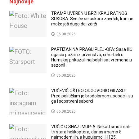
Najnovije
TRAMP UVEREN U BRZI KRAJ RATNOG
SUKOBA: Sve će se uskoro završiti, Iran ne
može još dugo da izdrži
06.08.2026
PARTIZAN NA PRAGU PLEJ-OFA: Saša Ilić
ugasio požar iz prvenstva, crno-beli u
Humskoj prikazali najboljih sat vremena u
sezoni!
06.08.2026
VUČEVIĆ OŠTRO ODGOVORIO ĐILASU:
Pred političkim je brodolomom, odbacili su
ga i sopstveni saborci
06.08.2026
VUČIĆ O SNAZI MUP-A: Nekad smo imali
tri stara helikoptera, danas imamo 8
najmodernijih, a kupujemo i H125