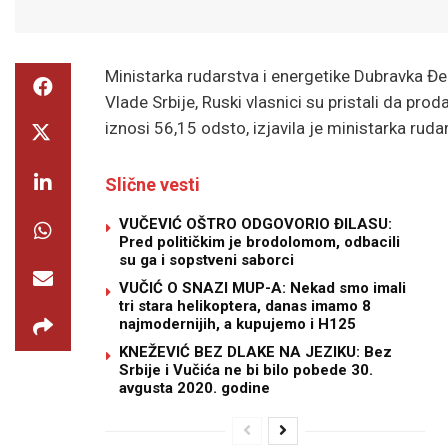
Ministarka rudarstva i energetike Dubravka Đ
Vlade Srbije, Ruski vlasnici su pristali da prod
iznosi 56,15 odsto, izjavila je ministarka ru
Slične vesti
VUČEVIĆ OŠTRO ODGOVORIO ĐILASU:
Pred političkim je brodolomom, odbacili
su ga i sopstveni saborci
VUČIĆ O SNAZI MUP-A: Nekad smo imali
tri stara helikoptera, danas imamo 8
najmodernijih, a kupujemo i H125
KNEŽEVIĆ BEZ DLAKE NA JEZIKU: Bez
Srbije i Vučića ne bi bilo pobede 30.
avgusta 2020. godine