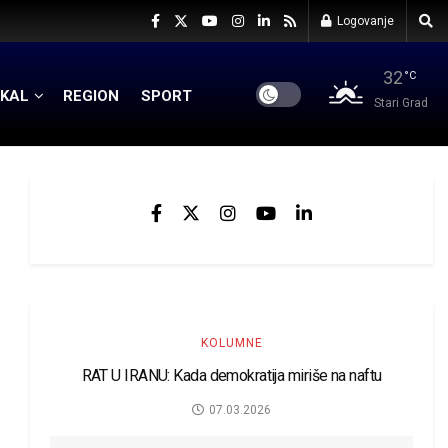
Logovanje
32
°C
KAL
REGION
SPORT
Stari Grad
KOLUMNE
RAT U IRANU: Kada demokratija miriše na naftu
07.03.2026