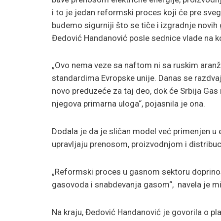
i to je jedan reformski proces koji će pre sveg
budemo sigurniji što se tiče i izgradnje novih
Đedović Handanović posle sednice vlade na ko
„Ovo nema veze sa naftom ni sa ruskim aran
standardima Evropske unije. Danas se razdvaj
novo preduzeće za taj deo, dok će Srbija Gas 
njegova primarna uloga“, pojasnila je ona.
Dodala je da je sličan model već primenjen 
upravljaju prenosom, proizvodnjom i distribuc
„Reformski proces u gasnom sektoru doprinosi
gasovoda i snabdevanja gasom“, navela je mi
Na kraju, Đedović Handanović je govorila o pla