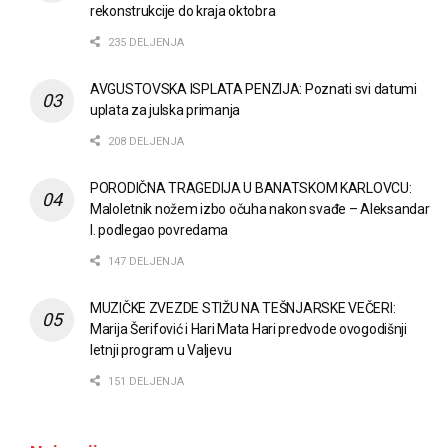
rekonstrukcije do kraja oktobra
235 DELJENJA
AVGUSTOVSKA ISPLATA PENZIJA: Poznati svi datumi
uplata za julska primanja
208 DELJENJA
PORODIČNA TRAGEDIJA U BANATSKOM KARLOVCU:
Maloletnik nožem izbo očuha nakon svađe – Aleksandar
I. podlegao povredama
147 DELJENJA
MUZIČKE ZVEZDE STIŽU NA TEŠNJARSKE VEČERI:
Marija Šerifović i Hari Mata Hari predvode ovogodišnji
letnji program u Valjevu
151 DELJENJA