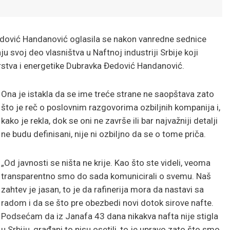
edović Handanović oglasila se nakon vanredne sednice
aju svoj deo vlasništva u Naftnoj industriji Srbije koji
darstva i energetike Dubravka Đedović Handanović.
Ona je istakla da se ime treće strane ne saopštava zato
što je reč o poslovnim razgovorima ozbiljnih kompanija i,
kako je rekla, dok se oni ne završe ili bar najvažniji detalji
ne budu definisani, nije ni ozbiljno da se o tome priča.
„Od javnosti se ništa ne krije. Kao što ste videli, veoma
transparentno smo do sada komunicirali o svemu. Naš
zahtev je jasan, to je da rafinerija mora da nastavi sa
radom i da se što pre obezbedi novi dotok sirove nafte.
Podsećam da iz Janafa 43 dana nikakva nafta nije stigla
u Srbiju, građani to nisu osetili, to je upravo zato što smo