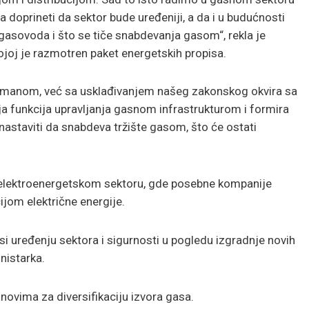
a doprineti da sektor bude uređeniji, a da i u budućnosti
 gasovoda i što se tiče snabdevanja gasom“, rekla je
joj je razmotren paket energetskih propisa.
žmanom, već sa usklađivanjem našeg zakonskog okvira sa
a funkcija upravljanja gasnom infrastrukturom i formira
nastaviti da snabdeva tržište gasom, što će ostati
u elektroenergetskom sektoru, gde posebne kompanije
ijom električne energije.
 uređenju sektora i sigurnosti u pogledu izgradnje novih
nistarka.
novima za diversifikaciju izvora gasa.