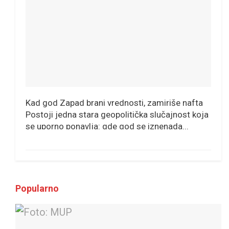
Kad god Zapad brani vrednosti, zamiriše nafta
Postoji jedna stara geopolitička slučajnost koja
se uporno ponavlja: gde god se iznenada...
Popularno