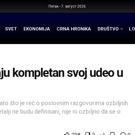
Петак - 7. август 2026.
SVET
EKONOMIJA
CRNA HRONIKA
DRUŠTVO
LO
u kompletan svoj udeo u
ato što je reč o poslovnim razgovorima ozbiljnih
alji ne budu definisani, nije ni ozbiljno da se o
208
3
A
0