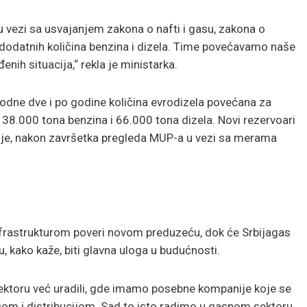
 vezi sa usvajanjem zakona o nafti i gasu, zakona o
dodatnih količina benzina i dizela. Time povećavamo naše
nih situacija,“ rekla je ministarka.
odne dve i po godine količina evrodizela povećana za
 38.000 tona benzina i 66.000 tona dizela. Novi rezervoari
nje, nakon završetka pregleda MUP-a u vezi sa merama
nfrastrukturom poveri novom preduzeću, dok će Srbijagas
, kako kaže, biti glavna uloga u budućnosti.
ektoru već uradili, gde imamo posebne kompanije koje se
jom i distribucijom. Sad to isto radimo u gasnom sektoru