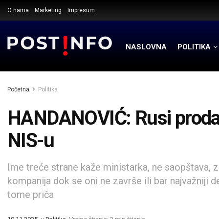
O nama
Marketing
Impresum
NASLOVNA
POLITIKA
Početna
Politika
HANDANOVIĆ: Rusi prodaj
NIS-u
Ime treće strane kaže ministarka, ne saopštava, z
kompanija dok se oni ne završe ili bar najvažniji det
tome priča