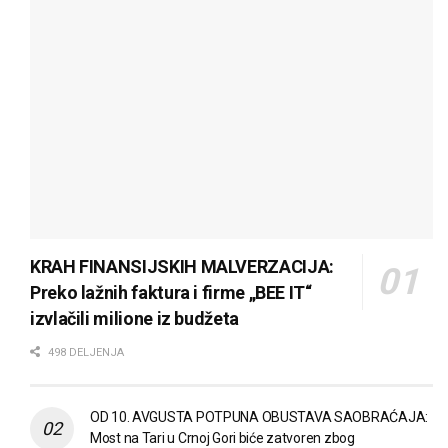
KRAH FINANSIJSKIH MALVERZACIJA:
Preko lažnih faktura i firme „BEE IT“
izvlačili milione iz budžeta
498 DELJENJA
OD 10. AVGUSTA POTPUNA OBUSTAVA SAOBRAĆAJA:
Most na Tari u Crnoj Gori biće zatvoren zbog