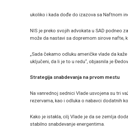
ukoliko i kada dođe do izazova sa Naftnom indu
NIS je preko svojih advokata u SAD podneo zah
može da nastavi sa dopremom sirove nafte, kak
„Sada čekamo odluku američke vlade da kaže da 
uključeni, da li je to u redu“, objasnila je Đed
Strategija snabdevanja na prvom mestu
Na vanrednoj sednici Vlade usvojena su tri v
rezervama, kao i odluka o nabavci dodatnih kol
Kako je istakla, cilj Vlade je da se zemlja do
stabilno snabdevanje energentima.