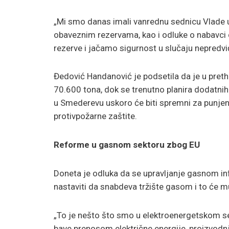
„Mi smo danas imali vanrednu sednicu Vlade u
obaveznim rezervama, kao i odluke o nabavci 
rezerve i jačamo sigurnost u slučaju nepredviđe
Đedović Handanović je podsetila da je u preth
70.600 tona, dok se trenutno planira dodatnih
u Smederevu uskoro će biti spremni za punje
protivpožarne zaštite.
Reforme u gasnom sektoru zbog EU
Doneta je odluka da se upravljanje gasnom i
nastaviti da snabdeva tržište gasom i to će mu
„To je nešto što smo u elektroenergetskom s
bave prenosom električne energije, proizvodn