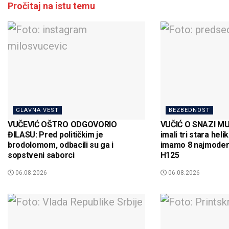
Pročitaj na istu temu
GLAVNA VEST
BEZBEDNOST
VUČEVIĆ OŠTRO ODGOVORIO
VUČIĆ O SNAZI M
ĐILASU: Pred političkim je
imali tri stara hel
brodolomom, odbacili su ga i
imamo 8 najmodern
sopstveni saborci
H125
06.08.2026
06.08.2026