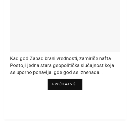
Kad god Zapad brani vrednosti, zamiriše nafta
Postoji jedna stara geopolitička slučajnost koja
se uporno ponavlja: gde god se iznenada...
DETAILS
PROČITAJ VIŠE