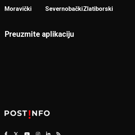
Moravički
Severnobački
Zlatiborski
Preuzmite aplikaciju