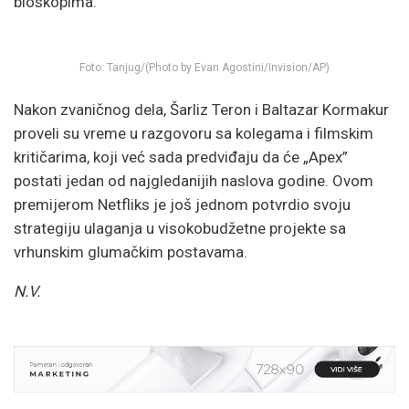
bioskopima.
Foto: Tanjug/(Photo by Evan Agostini/Invision/AP)
Nakon zvaničnog dela, Šarliz Teron i Baltazar Kormakur
proveli su vreme u razgovoru sa kolegama i filmskim
kritičarima, koji već sada predviđaju da će „Apex”
postati jedan od najgledanijih naslova godine. Ovom
premijerom Netfliks je još jednom potvrdio svoju
strategiju ulaganja u visokobudžetne projekte sa
vrhunskim glumačkim postavama.
N.V.