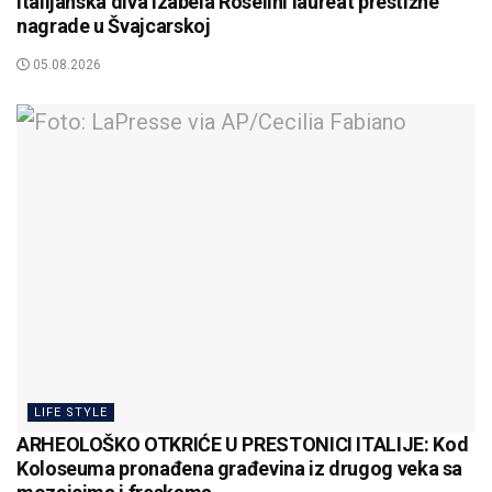
Italijanska diva Izabela Roselini laureat prestižne
nagrade u Švajcarskoj
05.08.2026
LIFE STYLE
ARHEOLOŠKO OTKRIĆE U PRESTONICI ITALIJE: Kod
Koloseuma pronađena građevina iz drugog veka sa