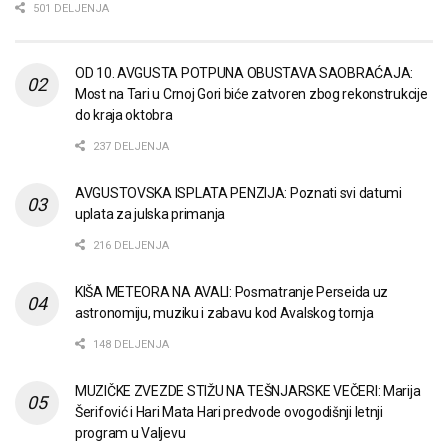
501 DELJENJA
OD 10. AVGUSTA POTPUNA OBUSTAVA SAOBRAĆAJA:
Most na Tari u Crnoj Gori biće zatvoren zbog rekonstrukcije
do kraja oktobra
237 DELJENJA
AVGUSTOVSKA ISPLATA PENZIJA: Poznati svi datumi
uplata za julska primanja
216 DELJENJA
KIŠA METEORA NA AVALI: Posmatranje Perseida uz
astronomiju, muziku i zabavu kod Avalskog tornja
148 DELJENJA
MUZIČKE ZVEZDE STIŽU NA TEŠNJARSKE VEČERI: Marija
Šerifović i Hari Mata Hari predvode ovogodišnji letnji
program u Valjevu