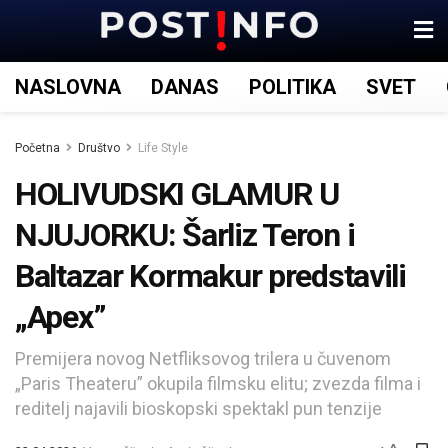
NASLOVNA
DANAS
POLITIKA
SVET
Početna
Društvo
Life Style
HOLIVUDSKI GLAMUR U
NJUJORKU: Šarliz Teron i
Baltazar Kormakur predstavili
„Apex”
Premijera novog Netfliksovog trilera u čuvenom
„Paris Theateru” okupila filmsku elitu; zvezda filma i
reditelj najavili bioskopski spektakl pun tenzije