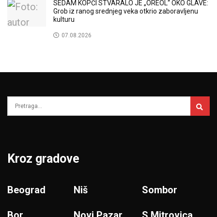
SEDAM KOPČI STVARALO JE „OREOL“ OKO GLAVE:
Grob iz ranog srednjeg veka otkrio zaboravljenu
kulturu
07.08.2026
Kroz gradove
Beograd
Niš
Sombor
Bor
Novi Pazar
S.Mitrovica