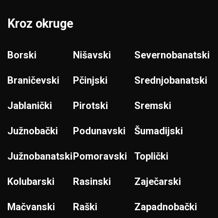
Kroz okruge
Borski
Nišavski
Severnobanatski
Braničevski
Pčinjski
Srednjobanatski
Jablanički
Pirotski
Sremski
Južnobački
Podunavski
Šumadijski
Južnobanatski
Pomoravski
Toplički
Kolubarski
Rasinski
Zaječarski
Mačvanski
Raški
Zapadnobački