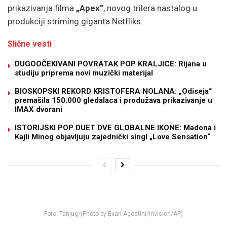
prikazivanja filma
„Apex”
, novog trilera nastalog u
produkciji striming giganta Netfliks.
Slične vesti
DUGOOČEKIVANI POVRATAK POP KRALJICE: Rijana u
studiju priprema novi muzički materijal
BIOSKOPSKI REKORD KRISTOFERA NOLANA: „Odiseja“
premašila 150.000 gledalaca i produžava prikazivanje u
IMAX dvorani
ISTORIJSKI POP DUET DVE GLOBALNE IKONE: Madona i
Kajli Minog objavljuju zajednički singl „Love Sensation“
Foto: Tanjug/(Photo by Evan Agostini/Invision/AP)