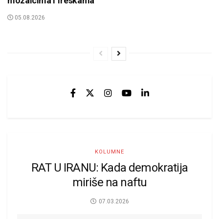
mozaicima i freskama
05.08.2026
KOLUMNE
RAT U IRANU: Kada demokratija
miriše na naftu
07.03.2026