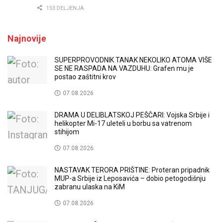
153 DELJENJA
Najnovije
SUPERPROVODNIK TANAK NEKOLIKO ATOMA VIŠE
SE NE RASPADA NA VAZDUHU: Grafen mu je
postao zaštitni krov
07.08.2026
DRAMA U DELIBLATSKOJ PEŠČARI: Vojska Srbije i
helikopter Mi-17 uleteli u borbu sa vatrenom
stihijom
07.08.2026
NASTAVAK TERORA PRIŠTINE: Proteran pripadnik
MUP-a Srbije iz Leposavića – dobio petogodišnju
zabranu ulaska na KiM
07.08.2026