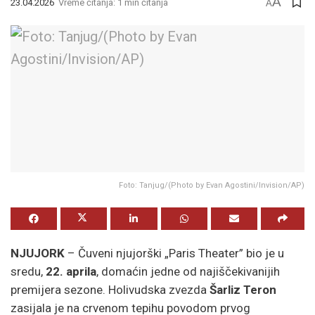
A
23.04.2026
Vreme čitanja: 1 min čitanja
A
Foto: Tanjug/(Photo by Evan Agostini/Invision/AP)
NJUJORK
– Čuveni njujorški „Paris Theater” bio je u
sredu,
22. aprila
, domaćin jedne od najiščekivanijih
premijera sezone. Holivudska zvezda
Šarliz Teron
zasijala je na crvenom tepihu povodom prvog