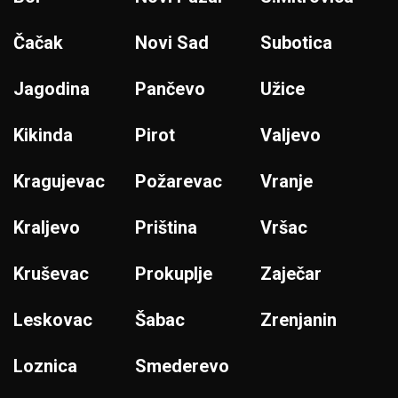
Čačak
Novi Sad
Subotica
Jagodina
Pančevo
Užice
Kikinda
Pirot
Valjevo
Kragujevac
Požarevac
Vranje
Kraljevo
Priština
Vršac
Kruševac
Prokuplje
Zaječar
Leskovac
Šabac
Zrenjanin
Loznica
Smederevo