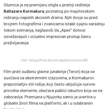
Glumica je na premijeru stigla u pratnji reditelja
Baltazara Kormakura
, poznatog po majstorskom
režiranju napetih akcionih drama. Njih dvoje su pred
brojnim fotografima i zvanicama istakli sjajnu saradnju
tokom snimanja, naglasivši da „Apex” donosi
osvežavajući i vizuelno impresivan pristup žanru
preživljavanja.
Foto: Tanjug/(Photo by Evan Agostini/Invision/AP)
Film prati sudbinu glavne junakinje (Teron) koja se
suočava sa ekstremnim izazovima, a Kormakurov
prepoznatljiv stil režije, koji često uključuje surove
prirodne elemente, obećava publici iskustvo koje se ne
zaboravlja. Premijera u Njujorku samo je uvertira u
globalni život filma na platformi, ali i u odabranim