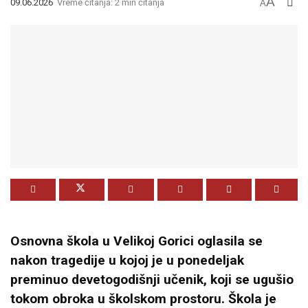
A
09.06.2026
Vreme čitanja: 2 min čitanja
A
Osnovna škola u Velikoj Gorici oglasila se
nakon tragedije u kojoj je u ponedeljak
preminuo devetogodišnji učenik, koji se ugušio
tokom obroka u školskom prostoru. Škola je