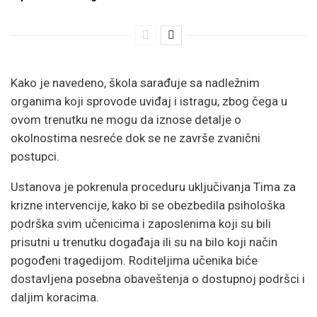
Kako je navedeno, škola sarađuje sa nadležnim
organima koji sprovode uviđaj i istragu, zbog čega u
ovom trenutku ne mogu da iznose detalje o
okolnostima nesreće dok se ne završe zvanični
postupci.
Ustanova je pokrenula proceduru uključivanja Tima za
krizne intervencije, kako bi se obezbedila psihološka
podrška svim učenicima i zaposlenima koji su bili
prisutni u trenutku događaja ili su na bilo koji način
pogođeni tragedijom. Roditeljima učenika biće
dostavljena posebna obaveštenja o dostupnoj podršci i
daljim koracima.