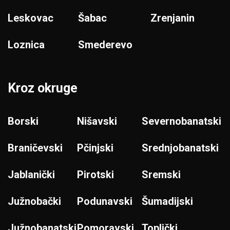
Leskovac
Šabac
Zrenjanin
Loznica
Smederevo
Kroz okruge
Borski
Nišavski
Severnobanatski
Braničevski
Pčinjski
Srednjobanatski
Jablanički
Pirotski
Sremski
Južnobački
Podunavski
Šumadijski
Južnobanatski
Pomoravski
Toplički