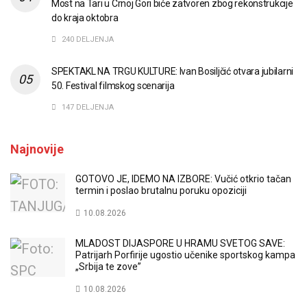
Most na Tari u Crnoj Gori biće zatvoren zbog rekonstrukcije
do kraja oktobra
240 DELJENJA
SPEKTAKL NA TRGU KULTURE: Ivan Bosiljčić otvara jubilarni
50. Festival filmskog scenarija
147 DELJENJA
Najnovije
GOTOVO JE, IDEMO NA IZBORE: Vučić otkrio tačan
termin i poslao brutalnu poruku opoziciji
10.08.2026
MLADOST DIJASPORE U HRAMU SVETOG SAVE:
Patrijarh Porfirije ugostio učenike sportskog kampa
„Srbija te zove”
10.08.2026