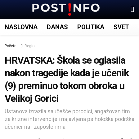
NASLOVNA
DANAS
POLITIKA
SVET
Početna
Region
HRVATSKA: Škola se oglasila
nakon tragedije kada je učenik
(9) preminuo tokom obroka u
Velikoj Gorici
Ustanova izrazila saučešće porodici, angažovan tim
za krizne intervencije i najavljena psihološka podrška
učenicima i zaposlenima