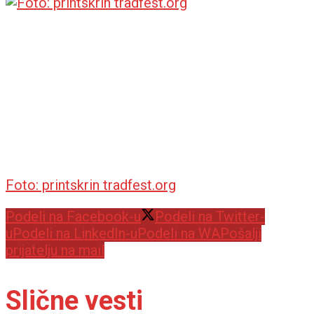
Foto: printskrin tradfest.org
Podeli na Facebook-u
Podeli na Twitter-
u
Podeli na LinkedIn-u
Podeli na WA
Pošalji
prijatelju na mail
Slične vesti