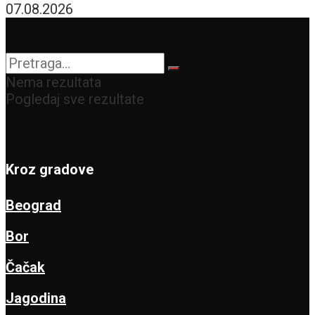
07.08.2026
Nema rezultata
Pogledaj sve rezultate
Kroz gradove
Beograd
Bor
Čačak
Jagodina