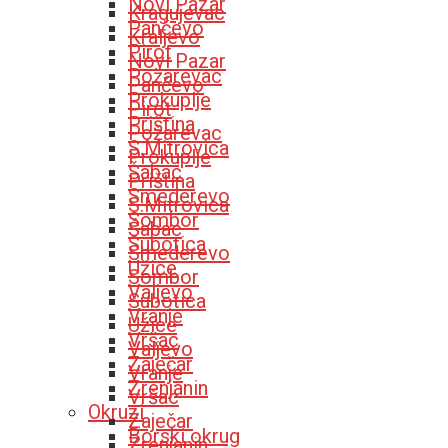
Novi Pazar
Kragujevac
Pančevo
Kraljevo
Pirot
Novi Pazar
Požarevac
Pančevo
Prokuplje
Pirot
Priština
Požarevac
S.Mitrovica
Prokuplje
Šabac
Priština
Smederevo
S.Mitrovica
Sombor
Šabac
Subotica
Smederevo
Užice
Sombor
Valjevo
Subotica
Vranje
Užice
Vršac
Valjevo
Zaječar
Vranje
Zrenjanin
Vršac
Okruzi
Zaječar
Borski okrug
Zrenjanin