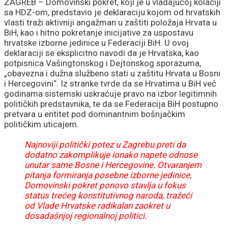
ZAGREB – Domovinski pokret, koji je u vladajućoj kolaciji
sa HDZ-om, predstavio je deklaraciju kojom od hrvatskih
vlasti traži aktivniji angažman u zaštiti položaja Hrvata u
BiH, kao i hitno pokretanje inicijative za uspostavu
hrvatske izborne jedinice u Federaciji BiH. U ovoj
deklaraciji se eksplicitno navodi da je Hrvatska, kao
potpisnica Vašingtonskog i Dejtonskog sporazuma,
„obavezna i dužna službeno stati u zaštitu Hrvata u Bosni
i Hercegovini“. Iz stranke tvrde da se Hrvatima u BiH već
godinama sistemski uskraćuje pravo na izbor legitimnih
političkih predstavnika, te da se Federacija BiH postupno
pretvara u entitet pod dominantnim bošnjačkim
političkim uticajem.
Najnoviji politički potez u Zagrebu preti da
dodatno zakomplikuje ionako napete odnose
unutar same Bosne i Hercegovine. Otvaranjem
pitanja formiranja posebne izborne jedinice,
Domovinski pokret ponovo stavlja u fokus
status trećeg konstitutivnog naroda, tražeći
od Vlade Hrvatske radikalan zaokret u
dosadašnjoj regionalnoj politici.