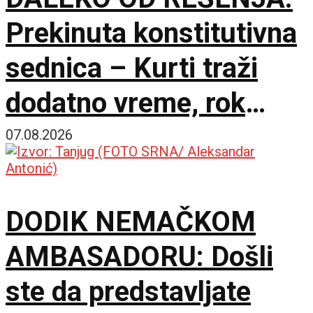
Prekinuta konstitutivna
sednica – Kurti traži
dodatno vreme, rok
Ustavnog suda ističe
07.08.2026
sutra
DODIK NEMAČKOM
AMBASADORU: Došli
ste da predstavljate