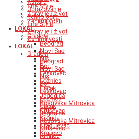
Kultura
Life Style
Obrazovanje
Zdravlje i život
Tehnologija
Zanimljivosti
Life Style
LOKAL
Zdravlje i život
Gradovi
Zanimljivosti
Beograd
LOKAL
Novi Sad
Gradovi
Niš
Beograd
Bor
Novi Sad
Leskovac
Niš
Loznica
Bor
Čačak
Leskovac
Jagodina
Loznica
Kosovska Mitrovica
Čačak
Kruševac
Jagodina
Kikinda
Kosovska Mitrovica
Kragujevac
Kruševac
Kraljevo
Kikinda