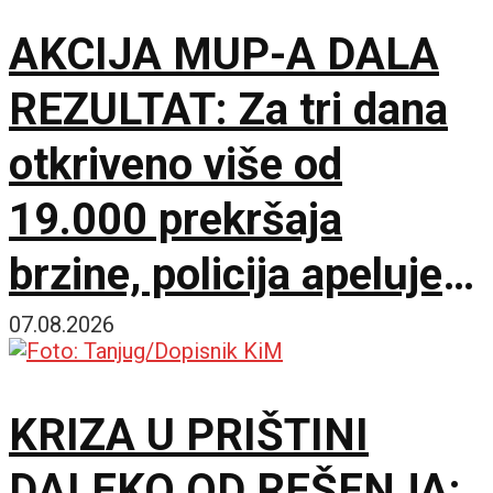
AKCIJA MUP-A DALA
REZULTAT: Za tri dana
otkriveno više od
19.000 prekršaja
brzine, policija apeluje
na vozače pred burni
07.08.2026
vikend
KRIZA U PRIŠTINI
DALEKO OD REŠENJA: