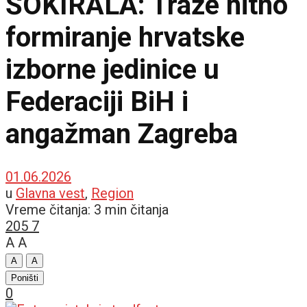
ŠOKIRALA: Traže hitno
formiranje hrvatske
izborne jedinice u
Federaciji BiH i
angažman Zagreba
01.06.2026
u
Glavna vest
,
Region
Vreme čitanja: 3 min čitanja
205
7
A
A
A
A
Poništi
0