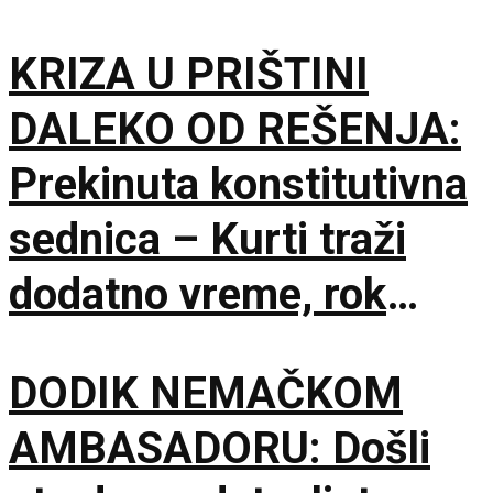
KRIZA U PRIŠTINI
DALEKO OD REŠENJA:
Prekinuta konstitutivna
sednica – Kurti traži
dodatno vreme, rok
Ustavnog suda ističe
DODIK NEMAČKOM
sutra
AMBASADORU: Došli