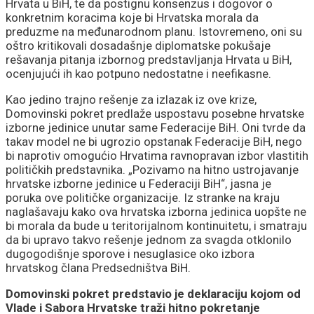
Hrvata u BiH, te da postignu konsenzus i dogovor o
konkretnim koracima koje bi Hrvatska morala da
preduzme na međunarodnom planu. Istovremeno, oni su
oštro kritikovali dosadašnje diplomatske pokušaje
rešavanja pitanja izbornog predstavljanja Hrvata u BiH,
ocenjujući ih kao potpuno nedostatne i neefikasne.
Kao jedino trajno rešenje za izlazak iz ove krize,
Domovinski pokret predlaže uspostavu posebne hrvatske
izborne jedinice unutar same Federacije BiH. Oni tvrde da
takav model ne bi ugrozio opstanak Federacije BiH, nego
bi naprotiv omogućio Hrvatima ravnopravan izbor vlastitih
političkih predstavnika. „Pozivamo na hitno ustrojavanje
hrvatske izborne jedinice u Federaciji BiH“, jasna je
poruka ove političke organizacije. Iz stranke na kraju
naglašavaju kako ova hrvatska izborna jedinica uopšte ne
bi morala da bude u teritorijalnom kontinuitetu, i smatraju
da bi upravo takvo rešenje jednom za svagda otklonilo
dugogodišnje sporove i nesuglasice oko izbora
hrvatskog člana Predsedništva BiH.
Domovinski pokret predstavio je deklaraciju kojom od
Vlade i Sabora Hrvatske traži hitno pokretanje