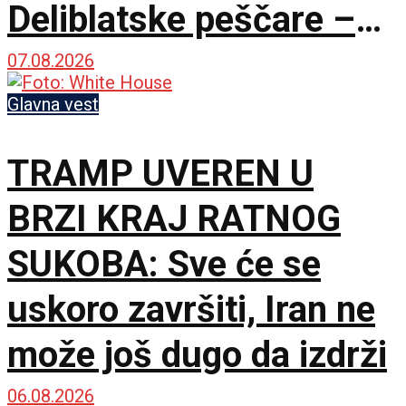
Deliblatske peščare –
ubačena i tri helikoptera
07.08.2026
Glavna vest
TRAMP UVEREN U
BRZI KRAJ RATNOG
SUKOBA: Sve će se
uskoro završiti, Iran ne
može još dugo da izdrži
06.08.2026