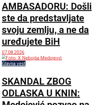
AMBASADORU: Došli
ste da predstavljate
svoju zemlju, a ne da
uređujete BiH
07.08.2026
Glavna vest
SKANDAL ZBOG
ODLASKA U KNIN:
Medojević pozvao na