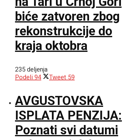
na Tari u Crnoj Gori
biće zatvoren zbog
rekonstrukcije do
kraja oktobra
235 deljenja
Podeli
94
Tweet
59
AVGUSTOVSKA
ISPLATA PENZIJA:
Poznati svi datumi