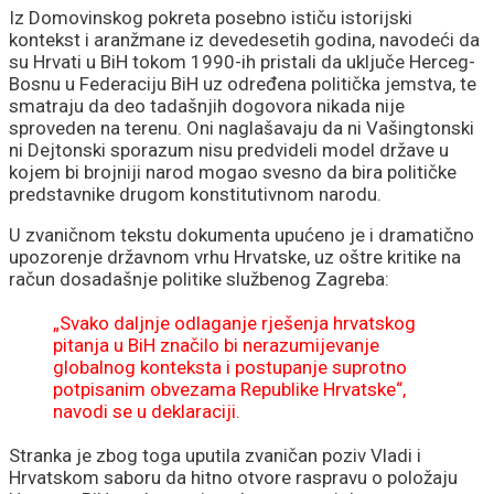
Iz Domovinskog pokreta posebno ističu istorijski
kontekst i aranžmane iz devedesetih godina, navodeći da
su Hrvati u BiH tokom 1990-ih pristali da uključe Herceg-
Bosnu u Federaciju BiH uz određena politička jemstva, te
smatraju da deo tadašnjih dogovora nikada nije
sproveden na terenu. Oni naglašavaju da ni Vašingtonski
ni Dejtonski sporazum nisu predvideli model države u
kojem bi brojniji narod mogao svesno da bira političke
predstavnike drugom konstitutivnom narodu.
U zvaničnom tekstu dokumenta upućeno je i dramatično
upozorenje državnom vrhu Hrvatske, uz oštre kritike na
račun dosadašnje politike službenog Zagreba:
„Svako daljnje odlaganje rješenja hrvatskog
pitanja u BiH značilo bi nerazumijevanje
globalnog konteksta i postupanje suprotno
potpisanim obvezama Republike Hrvatske“,
navodi se u deklaraciji.
Stranka je zbog toga uputila zvaničan poziv Vladi i
Hrvatskom saboru da hitno otvore raspravu o položaju