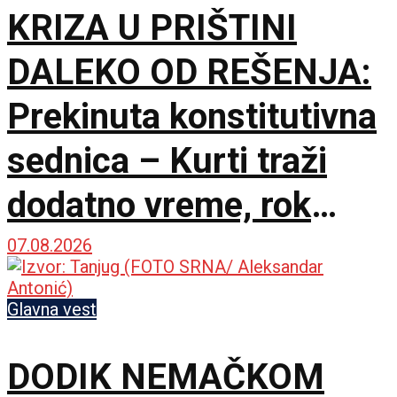
KRIZA U PRIŠTINI
DALEKO OD REŠENJA:
Prekinuta konstitutivna
sednica – Kurti traži
dodatno vreme, rok
Ustavnog suda ističe
07.08.2026
sutra
Glavna vest
DODIK NEMAČKOM