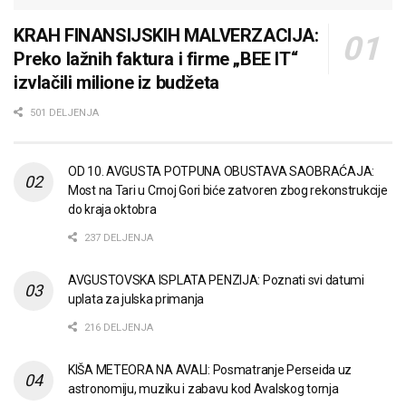
KRAH FINANSIJSKIH MALVERZACIJA:
Preko lažnih faktura i firme „BEE IT“
izvlačili milione iz budžeta
501 DELJENJA
OD 10. AVGUSTA POTPUNA OBUSTAVA SAOBRAĆAJA:
Most na Tari u Crnoj Gori biće zatvoren zbog rekonstrukcije
do kraja oktobra
237 DELJENJA
AVGUSTOVSKA ISPLATA PENZIJA: Poznati svi datumi
uplata za julska primanja
216 DELJENJA
KIŠA METEORA NA AVALI: Posmatranje Perseida uz
astronomiju, muziku i zabavu kod Avalskog tornja