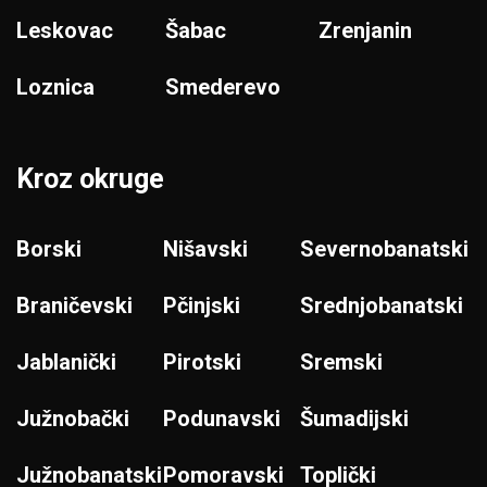
Leskovac
Šabac
Zrenjanin
Loznica
Smederevo
Kroz okruge
Borski
Nišavski
Severnobanatski
Braničevski
Pčinjski
Srednjobanatski
Jablanički
Pirotski
Sremski
Južnobački
Podunavski
Šumadijski
Južnobanatski
Pomoravski
Toplički