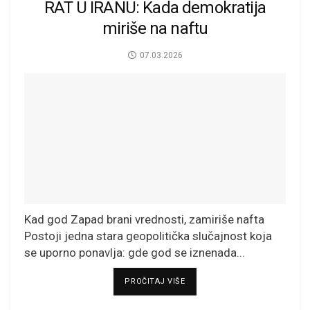
RAT U IRANU: Kada demokratija
miriše na naftu
07.03.2026
Kad god Zapad brani vrednosti, zamiriše nafta
Postoji jedna stara geopolitička slučajnost koja
se uporno ponavlja: gde god se iznenada...
DETAILS
PROČITAJ VIŠE