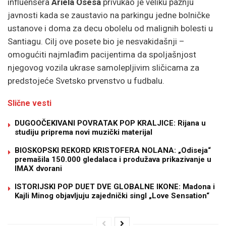
influensera
Ariela Osesa
privukao je veliku pažnju
javnosti kada se zaustavio na parkingu jedne bolničke
ustanove i doma za decu obolelu od malignih bolesti u
Santiagu. Cilj ove posete bio je nesvakidašnji –
omogućiti najmlađim pacijentima da spoljašnjost
njegovog vozila ukrase samolepljivim sličicama za
predstojeće Svetsko prvenstvo u fudbalu.
Slične vesti
DUGOOČEKIVANI POVRATAK POP KRALJICE: Rijana u
studiju priprema novi muzički materijal
BIOSKOPSKI REKORD KRISTOFERA NOLANA: „Odiseja“
premašila 150.000 gledalaca i produžava prikazivanje u
IMAX dvorani
ISTORIJSKI POP DUET DVE GLOBALNE IKONE: Madona i
Kajli Minog objavljuju zajednički singl „Love Sensation“