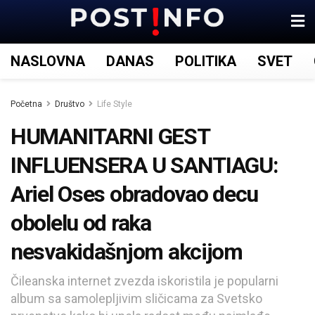
NASLOVNA
DANAS
POLITIKA
SVET
Početna
Društvo
Life Style
HUMANITARNI GEST
INFLUENSERA U SANTIAGU:
Ariel Oses obradovao decu
obolelu od raka
nesvakidašnjom akcijom
Čileanska internet zvezda iskoristila je popularni
album sa samolepljivim sličicama za Svetsko