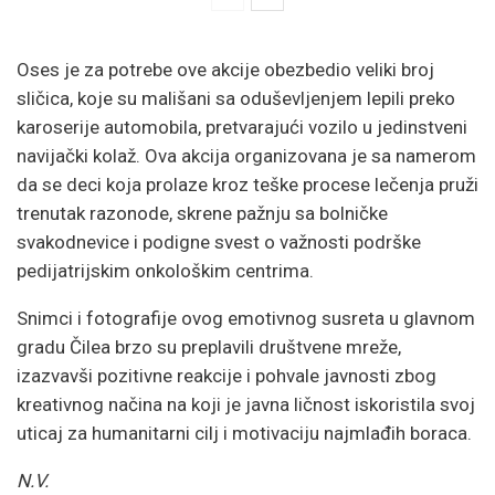
Oses je za potrebe ove akcije obezbedio veliki broj
sličica, koje su mališani sa oduševljenjem lepili preko
karoserije automobila, pretvarajući vozilo u jedinstveni
navijački kolaž. Ova akcija organizovana je sa namerom
da se deci koja prolaze kroz teške procese lečenja pruži
trenutak razonode, skrene pažnju sa bolničke
svakodnevice i podigne svest o važnosti podrške
pedijatrijskim onkološkim centrima.
Snimci i fotografije ovog emotivnog susreta u glavnom
gradu Čilea brzo su preplavili društvene mreže,
izazvavši pozitivne reakcije i pohvale javnosti zbog
kreativnog načina na koji je javna ličnost iskoristila svoj
uticaj za humanitarni cilj i motivaciju najmlađih boraca.
N.V.