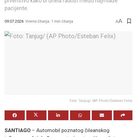
prvenstvo kako bi unela radost među najmlađe
pacijente.
A
09.07.2026
Vreme čitanja: 1 min čitanja
A
Foto: Tanjug/ (AP Photo/Esteban Felix)
SANTIAGO
– Automobil poznatog čileanskog