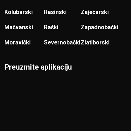
Kolubarski
Rasinski
Zaječarski
Mačvanski
Raški
Zapadnobački
Moravički
Severnobački
Zlatiborski
Preuzmite aplikaciju