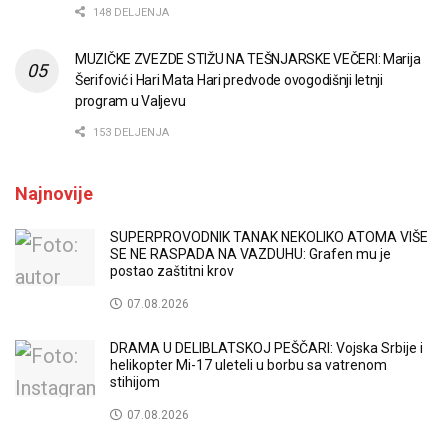
148 DELJENJA
MUZIČKE ZVEZDE STIŽU NA TEŠNJARSKE VEČERI: Marija
Šerifović i Hari Mata Hari predvode ovogodišnji letnji
program u Valjevu
153 DELJENJA
Najnovije
SUPERPROVODNIK TANAK NEKOLIKO ATOMA VIŠE
SE NE RASPADA NA VAZDUHU: Grafen mu je
postao zaštitni krov
07.08.2026
DRAMA U DELIBLATSKOJ PEŠČARI: Vojska Srbije i
helikopter Mi-17 uleteli u borbu sa vatrenom
stihijom
07.08.2026