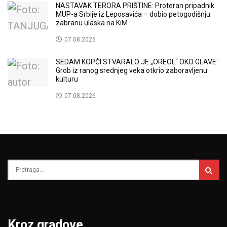
NASTAVAK TERORA PRIŠTINE: Proteran pripadnik
MUP-a Srbije iz Leposavića – dobio petogodišnju
zabranu ulaska na KiM
07.08.2026
SEDAM KOPČI STVARALO JE „OREOL“ OKO GLAVE:
Grob iz ranog srednjeg veka otkrio zaboravljenu
kulturu
07.08.2026
Kroz gradove