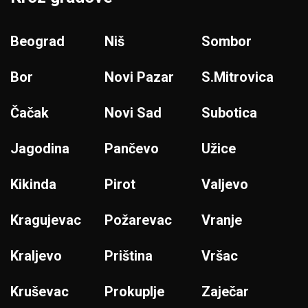
Beograd
Niš
Sombor
Bor
Novi Pazar
S.Mitrovica
Čačak
Novi Sad
Subotica
Jagodina
Pančevo
Užice
Kikinda
Pirot
Valjevo
Kragujevac
Požarevac
Vranje
Kraljevo
Priština
Vršac
Kruševac
Prokuplje
Zaječar