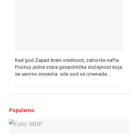
Kad god Zapad brani vrednosti, zamiriše nafta
Postoji jedna stara geopolitička slučajnost koja
se uporno ponavlja: gde god se iznenada...
Popularno