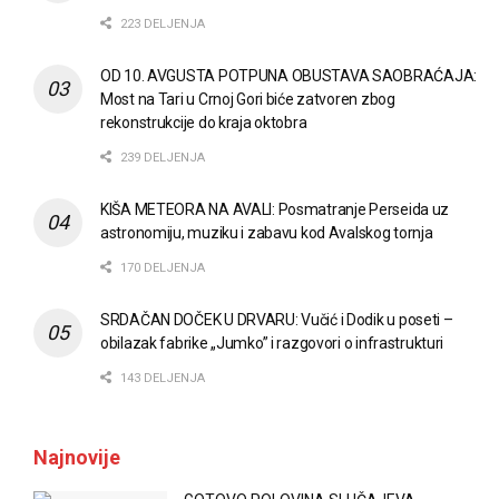
223 DELJENJA
OD 10. AVGUSTA POTPUNA OBUSTAVA SAOBRAĆAJA:
Most na Tari u Crnoj Gori biće zatvoren zbog
rekonstrukcije do kraja oktobra
239 DELJENJA
KIŠA METEORA NA AVALI: Posmatranje Perseida uz
astronomiju, muziku i zabavu kod Avalskog tornja
170 DELJENJA
SRDAČAN DOČEK U DRVARU: Vučić i Dodik u poseti –
obilazak fabrike „Jumko” i razgovori o infrastrukturi
143 DELJENJA
Najnovije