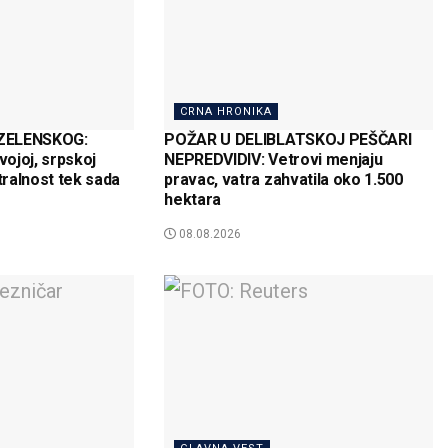
CRNA HRONIKA
ZELENSKOG:
POŽAR U DELIBLATSKOJ PEŠČARI
ojoj, srpskoj
NEPREDVIDIV: Vetrovi menjaju
tralnost tek sada
pravac, vatra zahvatila oko 1.500
hektara
08.08.2026