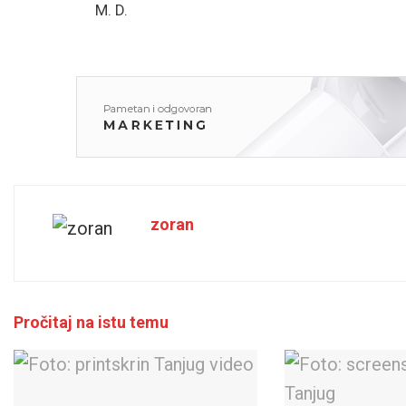
M. D.
zoran
Pročitaj na istu temu