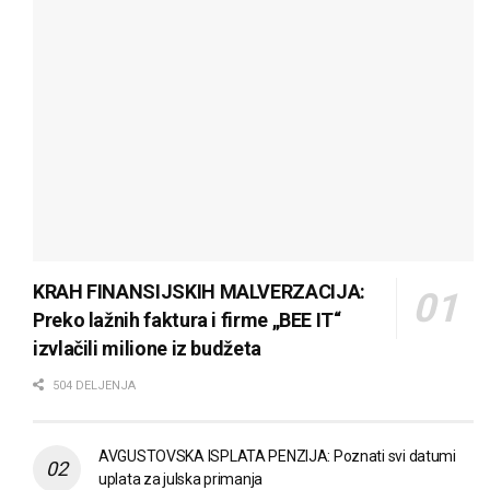
KRAH FINANSIJSKIH MALVERZACIJA:
Preko lažnih faktura i firme „BEE IT“
izvlačili milione iz budžeta
504 DELJENJA
AVGUSTOVSKA ISPLATA PENZIJA: Poznati svi datumi
uplata za julska primanja