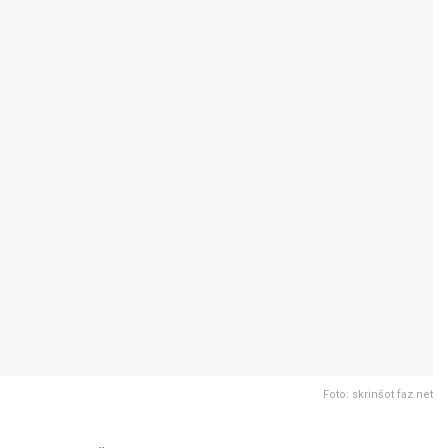
Foto: skrinšot faz.net