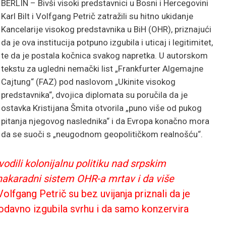
BERLIN – Bivši visoki predstavnici u Bosni i Hercegovini
Karl Bilt i Volfgang Petrič zatražili su hitno ukidanje
Kancelarije visokog predstavnika u BiH (OHR), priznajući
da je ova institucija potpuno izgubila i uticaj i legitimitet,
te da je postala kočnica svakog napretka. U autorskom
tekstu za ugledni nemački list „Frankfurter Algemajne
Cajtung“ (FAZ) pod naslovom „Ukinite visokog
predstavnika“, dvojica diplomata su poručila da je
ostavka Kristijana Šmita otvorila „puno više od pukog
pitanja njegovog naslednika“ i da Evropa konačno mora
da se suoči s „neugodnom geopolitičkom realnošću“.
odili kolonijalnu politiku nad srpskim
nakaradni sistem OHR-a mrtav i da više
 Volfgang Petrič su bez uvijanja priznali da je
i odavno izgubila svrhu i da samo konzervira