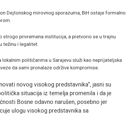
kon Dejtonskog mirovnog sporazuma, BiH ostaje formalno
zorom.
 strogo privremena institucija, a pretvorio se u trajnu
težinu i legalitet.
a lokalnim političarima u Sarajevu služi kao neprijateljska
 obaveze da sami pronalaze održive kompromise.
novati novog visokog predstavnika“, jasni su
olitička situacija iz temelja promenila i da je
nosti Bosne odavno narušen, posebno jer
uje ulogu visokog predstavnika sa