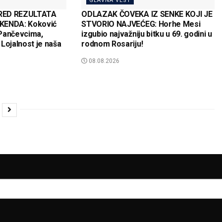
GLAVNA VEST
RED REZULTATA
ODLAZAK ČOVEKA IZ SENKE KOJI JE
KENDA: Koković
STVORIO NAJVEĆEG: Horhe Mesi
Pančevcima,
izgubio najvažniju bitku u 69. godini u
Lojalnost je naša
rodnom Rosariju!
08.08.2026