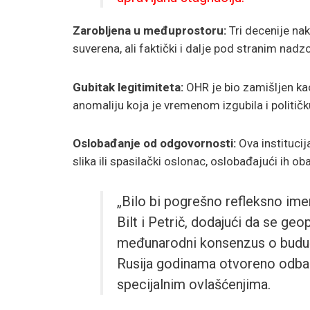
Zarobljena u međuprostoru:
Tri decenije na
suverena, ali faktički i dalje pod stranim nad
Gubitak legitimiteta:
OHR je bio zamišljen kao
anomaliju koja je vremenom izgubila i političku 
Oslobađanje od odgovornosti:
Ova institucij
slika ili spasilački oslonac, oslobađajući ih
„Bilo bi pogrešno refleksno ime
Bilt i Petrič, dodajući da se geop
međunarodni konsenzus o buduć
Rusija godinama otvoreno odbac
specijalnim ovlašćenjima.