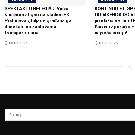
GLAVNA VEST
GLAVNA VEST
SPEKTAKL U BELEGIŠU: Vučić
KONTINUITET ISP
kočijama stigao na stadion FK
OD VIKENDA DO VI
Podunavac, hiljade građana ga
produžio vernost 
dočekale sa zastavama i
Šaranov poručio – 
transparentima
najveća snaga!
08.08.2026
08.08.2026