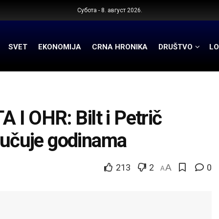
Субота - 8. август 2026.
SVET
EKONOMIJA
CRNA HRONIKA
DRUŠTVO
LO
I OHR: Bilt i Petrič
oručuje godinama
213
2
A
0
A