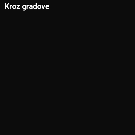
Kroz gradove
Beograd
Niš
Bor
Novi Pazar
Čačak
Novi Sad
Jagodina
Pančevo
Kikinda
Pirot
Kragujevac
Požarevac
Kraljevo
Priština