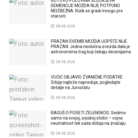
GOTOVO POLOVINA SLUČAJEVA
DEMENCIJE MOŽDA NIJE POTPUNO
NEIZBEŽNA: Rizik se gradi mnogo pre
starosti
08.08.2026
PRAZAN SVEMIR MOŽDA UOPŠTE NIJE
PRAZAN: Jedna neobična zvezda dala je
astronomima trag koji čekaju decenijama
08.08.2026
VUČIĆ OBJAVIO ZVANIČNE PODATKE:
Srbija najbrže napreduje, pogledajte
detalje na Jurostatu
08.08.2026
RAGUŠ O POSETI ZELENSKOG: Sedimo
samo na svojoj, srpskoj stolici – vojna
neutralnost tek sada dobija na značaju
08.08.2026