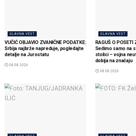
GLAVNA VEST
GLAVNA VEST
VUČIĆ OBJAVIO ZVANIČNE PODATKE:
RAGUŠ O POSETI 
Srbija najbrže napreduje, pogledajte
Sedimo samo na sv
detalje na Jurostatu
stolici – vojna neu
dobija na značaju
08.08.2026
08.08.2026