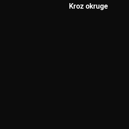
Kroz okruge
Sombor
Borski
S.Mitrovica
Braničevski
Subotica
Jablanički
Užice
Južnobački
Valjevo
Južnobanatski
Vranje
Kolubarski
Vršac
KiM