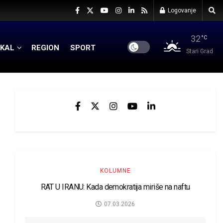
Logovanje
32
°C
KAL
REGION
SPORT
Stari Grad
KOLUMNE
RAT U IRANU: Kada demokratija miriše na naftu
07.03.2026