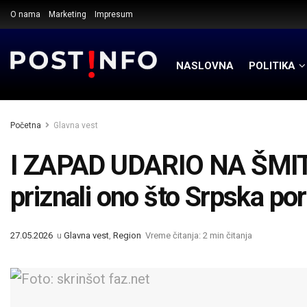
O nama
Marketing
Impresum
NASLOVNA
POLITIKA
Početna
Glavna vest
I ZAPAD UDARIO NA ŠMITA 
priznali ono što Srpska p
27.05.2026
u
Glavna vest
,
Region
Vreme čitanja: 2 min čitanja