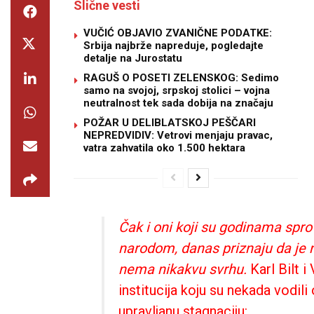
Slične vesti
VUČIĆ OBJAVIO ZVANIČNE PODATKE:
Srbija najbrže napreduje, pogledajte
detalje na Jurostatu
RAGUŠ O POSETI ZELENSKOG: Sedimo
samo na svojoj, srpskoj stolici – vojna
neutralnost tek sada dobija na značaju
POŽAR U DELIBLATSKOJ PEŠČARI
NEPREDVIDIV: Vetrovi menjaju pravac,
vatra zahvatila oko 1.500 hektara
Čak i oni koji su godinama sprov
narodom, danas priznaju da je 
nema nikakvu svrhu.
Karl Bilt i
institucija koju su nekada vodil
upravljanu stagnaciju: