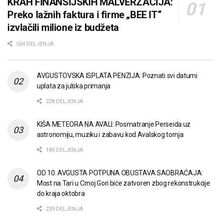
KRAH FINANSIJSKIH MALVERZACIJA:
Preko lažnih faktura i firme „BEE IT“
izvlačili milione iz budžeta
504 DELJENJA
AVGUSTOVSKA ISPLATA PENZIJA: Poznati svi datumi
uplata za julska primanja
228 DELJENJA
KIŠA METEORA NA AVALI: Posmatranje Perseida uz
astronomiju, muziku i zabavu kod Avalskog tornja
180 DELJENJA
OD 10. AVGUSTA POTPUNA OBUSTAVA SAOBRAĆAJA:
Most na Tari u Crnoj Gori biće zatvoren zbog rekonstrukcije
do kraja oktobra
239 DELJENJA