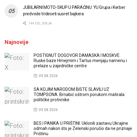
JUBILARNI MOTO-SKUP U PARAĆINU: YU Grupa i Kerber
predvode trideseti susret bajkera
144 DELJENJA
Najnovije
POSTIGNUT DOGOVOR DAMASKA I MOSKVE:
Ruske baze Hmejmim i Tartus menjaju namenu i
prelaze u zajedničke centre
09.08.2026
SA KOJIM NARODOM BISTE SLAVILI UZ
TOMPSONA: Brnabić oštrom porukom matirala
političke protivnike
09.08.2026
BES I PANIKA U PRIŠTINI: Uklonili zastavu Ukrajine
odmah nakon što je Zelenski poručio da ne priznaje
Prištinu