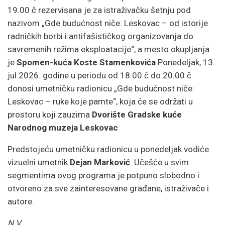
19.00 č rezervisana je za istraživačku šetnju pod
nazivom „Gde budućnost niče: Leskovac – od istorije
radničkih borbi i antifašističkog organizovanja do
savremenih režima eksploatacije“, a mesto okupljanja
je
Spomen-kuća Koste Stamenkovića
Ponedeljak, 13.
jul 2026. godine u periodu od 18.00 č do 20.00 č
donosi umetničku radionicu „Gde budućnost niče:
Leskovac – ruke koje pamte“, koja će se održati u
prostoru koji zauzima
Dvorište Gradske kuće
Narodnog muzeja Leskovac
Predstojeću umetničku radionicu u ponedeljak vodiće
vizuelni umetnik
Dejan Marković
. Učešće u svim
segmentima ovog programa je potpuno slobodno i
otvoreno za sve zainteresovane građane, istraživače i
autore.
N.V.