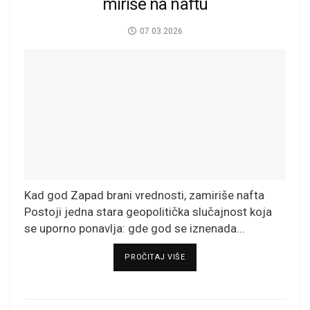
miriše na naftu
07.03.2026
Kad god Zapad brani vrednosti, zamiriše nafta
Postoji jedna stara geopolitička slučajnost koja
se uporno ponavlja: gde god se iznenada...
DETAILS
PROČITAJ VIŠE