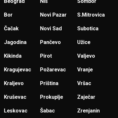
Beograd
Niš
Sombor
Bor
Novi Pazar
S.Mitrovica
Čačak
Novi Sad
Subotica
Jagodina
Pančevo
Užice
Kikinda
Pirot
Valjevo
Kragujevac
Požarevac
Vranje
Kraljevo
Priština
Vršac
Kruševac
Prokuplje
Zaječar
Leskovac
Šabac
Zrenjanin