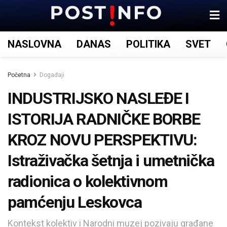
NASLOVNA
DANAS
POLITIKA
SVET
Početna
Događaji
INDUSTRIJSKO NASLEĐE I
ISTORIJA RADNIČKE BORBE
KROZ NOVU PERSPEKTIVU:
Istraživačka šetnja i umetnička
radionica o kolektivnom
pamćenju Leskovca
Kontekst kolektiv i Narodni muzej pozivaju građane