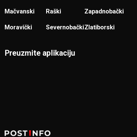
Mačvanski
Raški
Zapadnobački
Moravički
Severnobački
Zlatiborski
Preuzmite aplikaciju