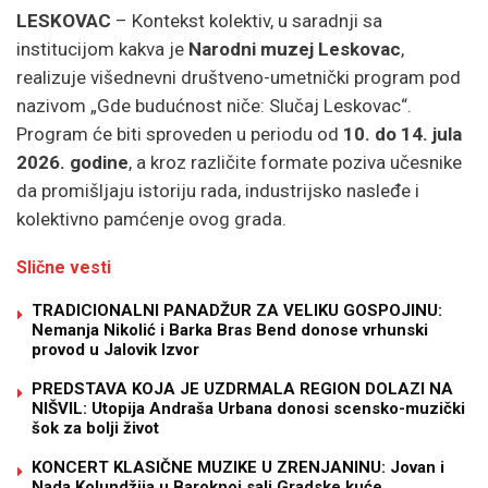
LESKOVAC
– Kontekst kolektiv, u saradnji sa
institucijom kakva je
Narodni muzej Leskovac
,
realizuje višednevni društveno-umetnički program pod
nazivom „Gde budućnost niče: Slučaj Leskovac“.
Program će biti sproveden u periodu od
10. do 14. jula
2026. godine
, a kroz različite formate poziva učesnike
da promišljaju istoriju rada, industrijsko nasleđe i
kolektivno pamćenje ovog grada.
Slične vesti
TRADICIONALNI PANADŽUR ZA VELIKU GOSPOJINU:
Nemanja Nikolić i Barka Bras Bend donose vrhunski
provod u Jalovik Izvor
PREDSTAVA KOJA JE UZDRMALA REGION DOLAZI NA
NIŠVIL: Utopija Andraša Urbana donosi scensko-muzički
šok za bolji život
KONCERT KLASIČNE MUZIKE U ZRENJANINU: Jovan i
Nada Kolundžija u Baroknoj sali Gradske kuće