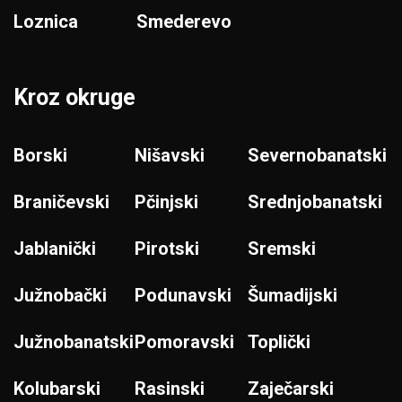
Loznica
Smederevo
Kroz okruge
Borski
Nišavski
Severnobanatski
Braničevski
Pčinjski
Srednjobanatski
Jablanički
Pirotski
Sremski
Južnobački
Podunavski
Šumadijski
Južnobanatski
Pomoravski
Toplički
Kolubarski
Rasinski
Zaječarski