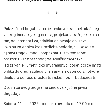
Polazeći od bogate istorije Leskovca kao nekadašnjeg
velikog industrijskog centra, projekat istražuje kako su
rad, solidarnost i zajedničko delovanje oblikovali
lokalnu zajednicu kroz različite periode, ali i kako se
njihovi tragovi mogu prepoznati u savremenom
prostoru. Kroz razgovor, zajedničko terensko
istraživanje i umetničko stvaralaštvo, posetioci će imati
priliku da grad sagledaju iz sasvim novog ugla i otvore
dijalog o odnosu prošlosti, sadašnjosti i budućnosti.
Okosnicu ovog programa čine dva ključna javna
događaja:
Subota, 11. jul 2026. godine u periodu od 17.00 č do