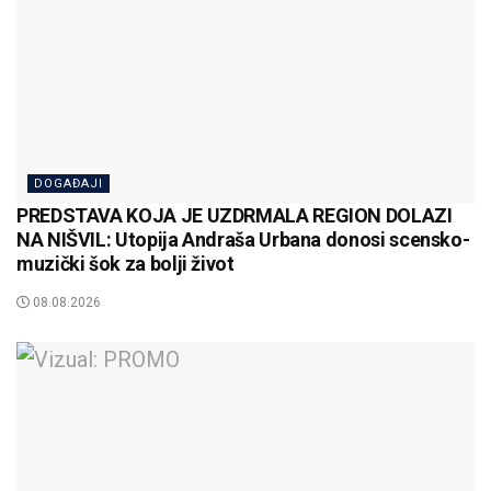
DOGAĐAJI
PREDSTAVA KOJA JE UZDRMALA REGION DOLAZI
NA NIŠVIL: Utopija Andraša Urbana donosi scensko-
muzički šok za bolji život
08.08.2026