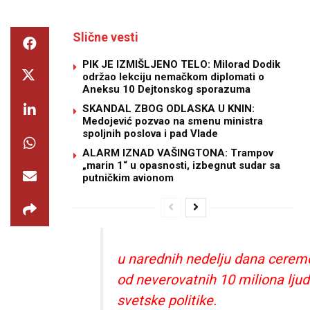
Slične vesti
PIK JE IZMIŠLJENO TELO: Milorad Dodik
održao lekciju nemačkom diplomati o
Aneksu 10 Dejtonskog sporazuma
SKANDAL ZBOG ODLASKA U KNIN:
Medojević pozvao na smenu ministra
spoljnih poslova i pad Vlade
ALARM IZNAD VAŠINGTONA: Trampov
„marin 1“ u opasnosti, izbegnut sudar sa
putničkim avionom
u narednih nedelju dana ceremo
od neverovatnih 10 miliona ljud
svetske politike.