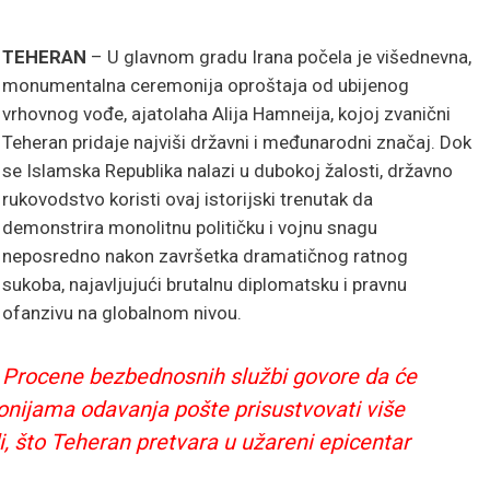
TEHERAN
– U glavnom gradu Irana počela je višednevna,
monumentalna ceremonija oproštaja od ubijenog
vrhovnog vođe, ajatolaha Alija Hamneija, kojoj zvanični
Teheran pridaje najviši državni i međunarodni značaj. Dok
se Islamska Republika nalazi u dubokoj žalosti, državno
rukovodstvo koristi ovaj istorijski trenutak da
demonstrira monolitnu političku i vojnu snagu
neposredno nakon završetka dramatičnog ratnog
sukoba, najavljujući brutalnu diplomatsku i pravnu
ofanzivu na globalnom nivou.
Procene bezbednosnih službi govore da će
nijama odavanja pošte prisustvovati više
i, što Teheran pretvara u užareni epicentar