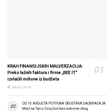
KRAH FINANSIJSKIH MALVERZACIJA:
Preko lažnih faktura i firme „BEE IT“
izvlačili milione iz budžeta
499 DELJENJA
OD 10. AVGUSTA POTPUNA OBUSTAVA SAOBRAĆAJA:
Most na Tari u Crnoj Gori biće zatvoren zbog