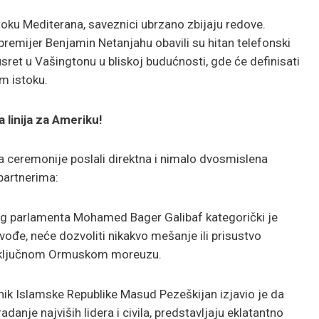
stoku Mediterana, saveznici ubrzano zbijaju redove.
premijer Benjamin Netanjahu obavili su hitan telefonski
sret u Vašingtonu u bliskoj budućnosti, gde će definisati
m istoku.
 linija za Ameriku!
a ceremonije poslali direktna i nimalo dvosmislena
partnerima:
g parlamenta Mohamed Bager Galibaf kategorički je
vođe, neće dozvoliti nikakvo mešanje ili prisustvo
ki ključnom Ormuskom moreuzu.
ik Islamske Republike Masud Pezeškijan izjavio je da
adanje najviših lidera i civila, predstavljaju eklatantno