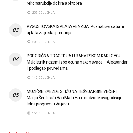
rekonstrukcije do kraja oktobra
235 DELJENJA
AVGUSTOVSKA ISPLATA PENZIJA: Poznati svi datumi
uplata za julska primanja
209 DELJENJA
PORODIČNA TRAGEDIJA U BANATSKOM KARLOVCU:
Maloletnik nožem izbo očuha nakon svađe – Aleksandar
I. podlegao povredama
147 DELJENJA
MUZIČKE ZVEZDE STIŽU NA TEŠNJARSKE VEČERI:
Marija Šerifović i Hari Mata Hari predvode ovogodišnji
letnji program u Valjevu
151 DELJENJA