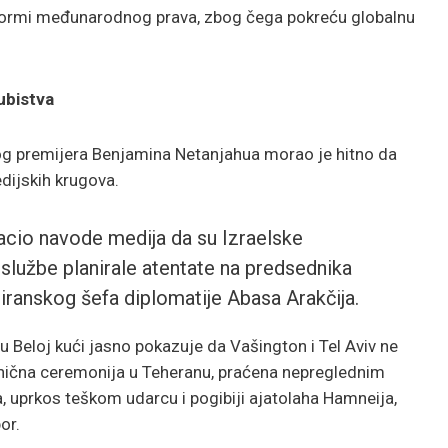
h normi međunarodnog prava, zbog čega pokreću globalnu
ubistva
kog premijera Benjamina Netanjahua morao je hitno da
dijskih krugova.
bacio navode medija da su Izraelske
službe planirale atentate na predsednika
 iranskog šefa diplomatije Abasa Arakčija.
u Beloj kući jasno pokazuje da Vašington i Tel Aviv ne
vanična ceremonija u Teheranu, praćena nepreglednim
a, uprkos teškom udarcu i pogibiji ajatolaha Hamneija,
or.