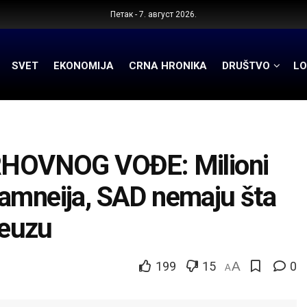
Петак - 7. август 2026.
SVET
EKONOMIJA
CRNA HRONIKA
DRUŠTVO
LO
HOVNOG VOĐE: Milioni
Hamneija, SAD nemaju šta
reuzu
199
15
A
0
A