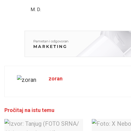
M. D.
zoran
Pročitaj na istu temu