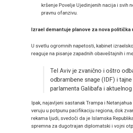
kršenje Povelje Ujedinjenih nacija i svi
pravnu ofanzivu.
Izrael demantuje planove za nova politička 
U svetlu ogromnih napetosti, kabinet izraels
reaguje na pisanje zapadnih obaveštajnih i me
Tel Aviv je zvanično i oštro od
odbrambene snage (IDF) i tajne 
parlamenta Galibafa i aktuelnog
Ipak, najavljeni sastanak Trampa i Netanjahua 
veruju u potpunu pacifikaciju regiona, dok z
rekama ljudi, svedoči da je Islamska Republik
spremna za dugotrajan diplomatski i vojni otp