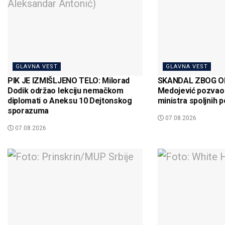
GLAVNA VEST
GLAVNA VEST
PIK JE IZMIŠLJENO TELO: Milorad
SKANDAL ZBOG OD
Dodik održao lekciju nemačkom
Medojević pozvao
diplomati o Aneksu 10 Dejtonskog
ministra spoljnih p
sporazuma
07.08.2026
07.08.2026