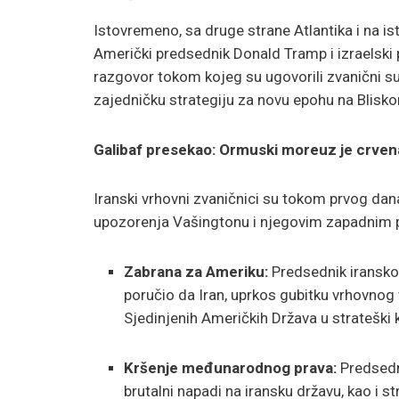
Istovremeno, sa druge strane Atlantika i na i
Američki predsednik Donald Tramp i izraelski 
razgovor tokom kojeg su ugovorili zvanični su
zajedničku strategiju za novu epohu na Blisko
Galibaf presekao: Ormuski moreuz je crvena
Iranski vrhovni zvaničnici su tokom prvog dan
upozorenja Vašingtonu i njegovim zapadnim 
Zabrana za Ameriku:
Predsednik iransko
poručio da Iran, uprkos gubitku vrhovnog 
Sjedinjenih Američkih Država u strateš
Kršenje međunarodnog prava:
Predsedn
brutalni napadi na iransku državu, kao i str