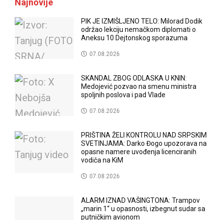
Najnovije
PIK JE IZMIŠLJENO TELO: Milorad Dodik
održao lekciju nemačkom diplomati o
Aneksu 10 Dejtonskog sporazuma
07.08.2026
SKANDAL ZBOG ODLASKA U KNIN:
Medojević pozvao na smenu ministra
spoljnih poslova i pad Vlade
07.08.2026
PRIŠTINA ŽELI KONTROLU NAD SRPSKIM
SVETINJAMA: Darko Đogo upozorava na
opasne namere uvođenja licenciranih
vodiča na KiM
07.08.2026
ALARM IZNAD VAŠINGTONA: Trampov
„marin 1“ u opasnosti, izbegnut sudar sa
putničkim avionom