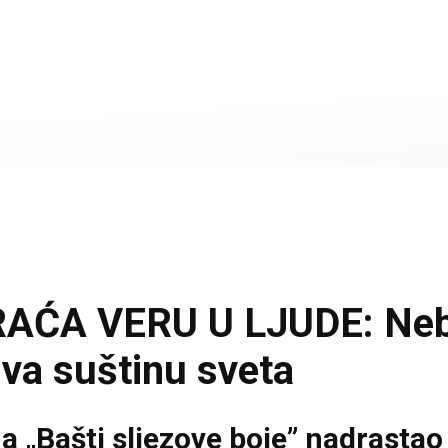
RAĆA VERU U LJUDE: Nebo
iva suštinu sveta
na „Bašti sljezove boje” nadrastao