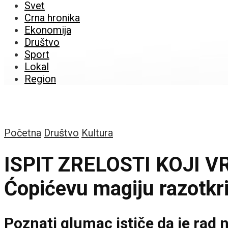
Svet
Crna hronika
Ekonomija
Društvo
Sport
Lokal
Region
Početna
Društvo
Kultura
ISPIT ZRELOSTI KOJI V
Ćopićevu magiju razotkr
Poznati glumac ističe da je rad 