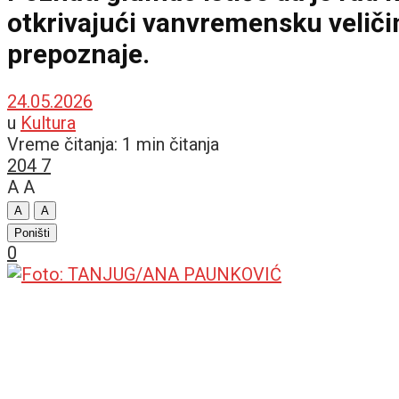
otkrivajući vanvremensku veličin
prepoznaje.
24.05.2026
u
Kultura
Vreme čitanja: 1 min čitanja
204
7
A
A
A
A
Poništi
0