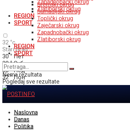
Zapadnobački okrug
Sremski okrug
Zlatiborski okrug
Šumadijski okrug
REGION
Toplički okrug
SPORT
Zaječarski okrug
Zapadnobački okrug
Zlatiborski okrug
32
°c
REGION
Stari Grad
SPORT
30
°
Пет
30
°
Суб
30
°
Нед
Nema rezultata
32
°
Пон
Pogledaj sve rezultate
Naslovna
Danas
Politika