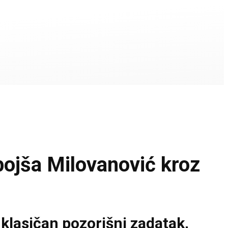
jša Milovanović kroz
 klasičan pozorišni zadatak,