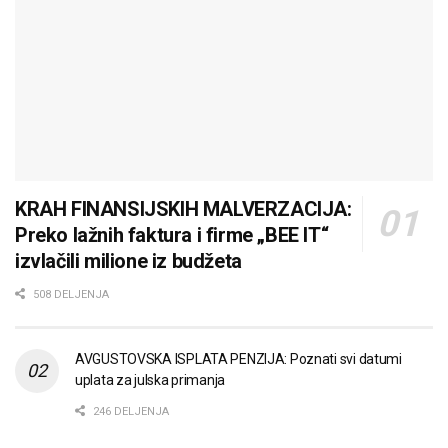
KRAH FINANSIJSKIH MALVERZACIJA:
Preko lažnih faktura i firme „BEE IT“
izvlačili milione iz budžeta
508 DELJENJA
AVGUSTOVSKA ISPLATA PENZIJA: Poznati svi datumi
uplata za julska primanja
246 DELJENJA