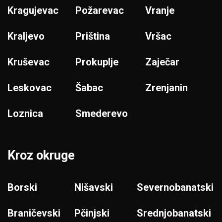
Kragujevac
Požarevac
Vranje
Kraljevo
Priština
Vršac
Kruševac
Prokuplje
Zaječar
Leskovac
Šabac
Zrenjanin
Loznica
Smederevo
Kroz okruge
Borski
Nišavski
Severnobanatski
Braničevski
Pčinjski
Srednjobanatski