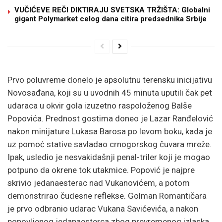
VUČIĆEVE REČI DIKTIRAJU SVETSKA TRŽIŠTA: Globalni
gigant Polymarket celog dana citira predsednika Srbije
Prvo poluvreme donelo je apsolutnu terensku inicijativu
Novosađana, koji su u uvodnih 45 minuta uputili čak pet
udaraca u okvir gola izuzetno raspoloženog Balše
Popovića. Prednost gostima doneo je Lazar Ranđelović
nakon minijature Lukasa Barosa po levom boku, kada je
uz pomoć stative savladao crnogorskog čuvara mreže.
Ipak, usledio je nesvakidašnji penal-triler koji je mogao
potpuno da okrene tok utakmice. Popović je najpre
skrivio jedanaesterac nad Vukanovićem, a potom
demonstrirao čudesne reflekse. Golman Romantičara
je prvo odbranio udarac Vukana Savićevića, a nakon
ponovljenog jedanaesterca zbog prevremenog izlaska