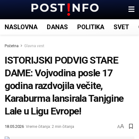
NASLOVNA
DANAS
POLITIKA
SVET
Početna
Glavna vest
ISTORIJSKI PODVIG STARE
DAME: Vojvodina posle 17
godina razdvojila večite,
Karaburma lansirala Tanjgine
Lale u Ligu Evrope!
A
18.05.2026
Vreme čitanja: 2 min čitanja
A