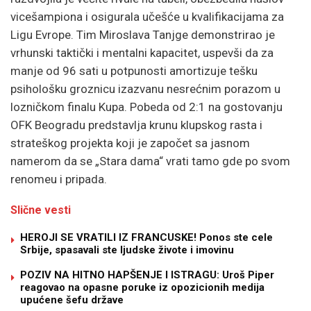
vicešampiona i osigurala učešće u kvalifikacijama za
Ligu Evrope. Tim Miroslava Tanjge demonstrirao je
vrhunski taktički i mentalni kapacitet, uspevši da za
manje od 96 sati u potpunosti amortizuje tešku
psihološku groznicu izazvanu nesrećnim porazom u
lozničkom finalu Kupa. Pobeda od 2:1 na gostovanju
OFK Beogradu predstavlja krunu klupskog rasta i
strateškog projekta koji je započet sa jasnom
namerom da se „Stara dama“ vrati tamo gde po svom
renomeu i pripada.
Slične vesti
HEROJI SE VRATILI IZ FRANCUSKE! Ponos ste cele
Srbije, spasavali ste ljudske živote i imovinu
POZIV NA HITNO HAPŠENJE I ISTRAGU: Uroš Piper
reagovao na opasne poruke iz opozicionih medija
upućene šefu države