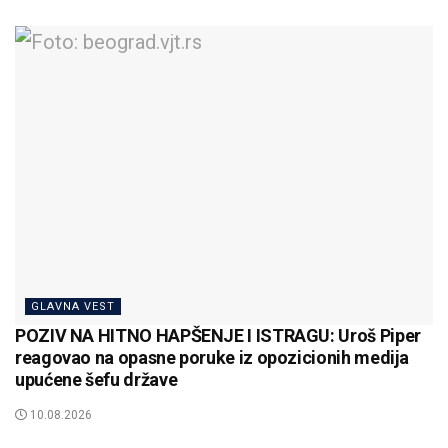
GLAVNA VEST
POZIV NA HITNO HAPŠENJE I ISTRAGU: Uroš Piper
reagovao na opasne poruke iz opozicionih medija
upućene šefu države
10.08.2026