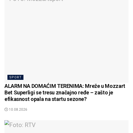
SPORT
ALARM NA DOMAĆIM TERENIMA: Mreže u Mozzart
Bet Superligi se tresu značajno ređe – zašto je
efikasnost opala na startu sezone?
10.08.2026