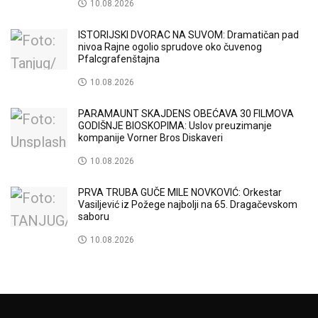
10.08.2026
ISTORIJSKI DVORAC NA SUVOM: Dramatičan pad
nivoa Rajne ogolio sprudove oko čuvenog
Pfalcgrafenštajna
10.08.2026
PARAMAUNT SKAJDENS OBEĆAVA 30 FILMOVA
GODIŠNJE BIOSKOPIMA: Uslov preuzimanje
kompanije Vorner Bros Diskaveri
10.08.2026
PRVA TRUBA GUČE MILE NOVKOVIĆ: Orkestar
Vasiljević iz Požege najbolji na 65. Dragačevskom
saboru
10.08.2026