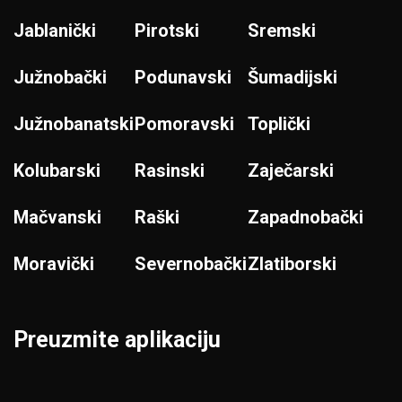
Jablanički
Pirotski
Sremski
Južnobački
Podunavski
Šumadijski
Južnobanatski
Pomoravski
Toplički
Kolubarski
Rasinski
Zaječarski
Mačvanski
Raški
Zapadnobački
Moravički
Severnobački
Zlatiborski
Preuzmite aplikaciju