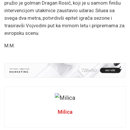
pružio je golman Dragan Rosić, koji je u samom finišu
intervencijom utakmice zaustavio udarac Siluea sa
svega dva metra, potvrdivši epitet igrača sezone i
trasiravši Vojvodini put ka mirnom letu i pripremama za
evropsku scenu.
M.M.
Milica