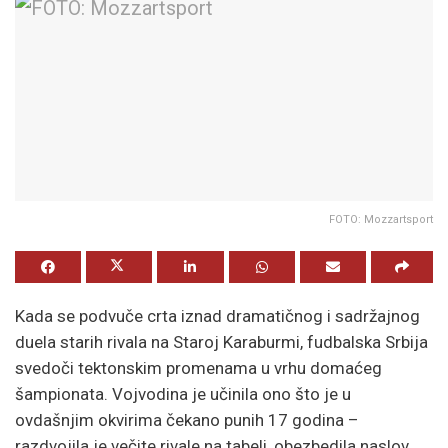
FOTO: Mozzartsport
Kada se podvuče crta iznad dramatičnog i sadržajnog
duela starih rivala na Staroj Karaburmi, fudbalska Srbija
svedoči tektonskim promenama u vrhu domaćeg
šampionata. Vojvodina je učinila ono što je u
ovdašnjim okvirima čekano punih 17 godina –
razdvojila je večite rivale na tabeli, obezbedila naslov