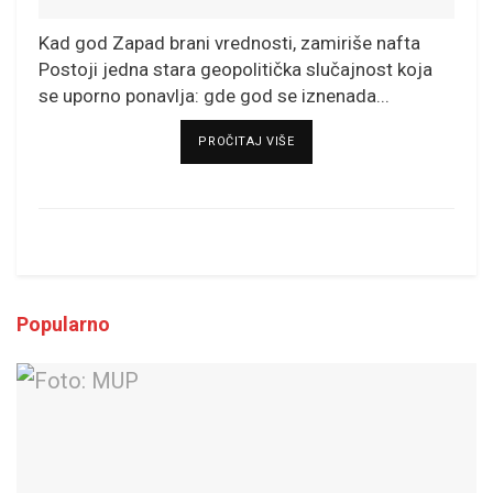
Kad god Zapad brani vrednosti, zamiriše nafta
Postoji jedna stara geopolitička slučajnost koja
se uporno ponavlja: gde god se iznenada...
DETAILS
PROČITAJ VIŠE
Popularno