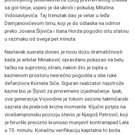
sa gol-linije, uspeo je da ukroti i pokušaj Milutina
Vidosavljevića. Taj trenutak dao je vetar u leđa
Damjanovićevom timu, koji je do odlaska na odmor
preko Jovana Šljivića i Itana Horda pogodio istu stativu
u razmaku od svega pet minuta.
Nastavak susreta doneo je novu dozu dramatičnosti
kada je arbitar Minaković opravdano pokazao na belu
tačku na suprotnoj strani, nakon što je lopta u
kaznenom prostoru nesrećno pogodila u obe ruke
defanzivca Kornela Siča. Siguran realizator najstrože
kazne bio je Šljivić za privremeno izjednačenje. Ipak,
ova generacija Vojvodine je tokom sezone takmičarski
sazrela da prebrodi krizne momente. Ključni potpis na
vicešampionsku poziciju stavio je Njegoš Petrović, koji
je hirurški precizno krunisao munjevit kontranapad Lala
u 70. minutu. Konačnu verifikaciju kapitalna tri boda