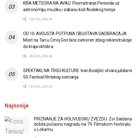
KIŠA METEORA NA AVALI: Posmatranje Perseida uz
astronomiju, muziku i zabavu kod Avalskog tornja
190 DELJENJA
OD 10. AVGUSTA POTPUNA OBUSTAVA SAOBRAĆAJA:
Most na Tari u Crnoj Gori biće zatvoren zbog rekonstrukcije
do kraja oktobra
240 DELJENJA
SPEKTAKL NA TRGU KULTURE: Ivan Bosiljčić otvara jubilarni
50. Festival filmskog scenarija
149 DELJENJA
Najnovije
PRIZNANJE ZA HOLIVUDSKU ZVEZDU: Zoi Saldana
dobila počasnu nagradu na 79. Filmskom festivalu
u Lokarnu