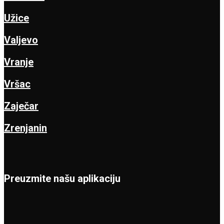
Užice
Valjevo
Vranje
Vršac
Zaječar
Zrenjanin
Preuzmite našu aplikaciju