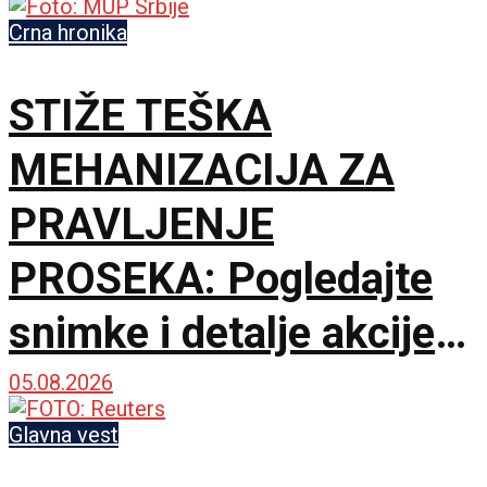
Crna hronika
STIŽE TEŠKA
MEHANIZACIJA ZA
PRAVLJENJE
PROSEKA: Pogledajte
snimke i detalje akcije
MUP-a u Deliblatskoj
05.08.2026
peščari
Glavna vest