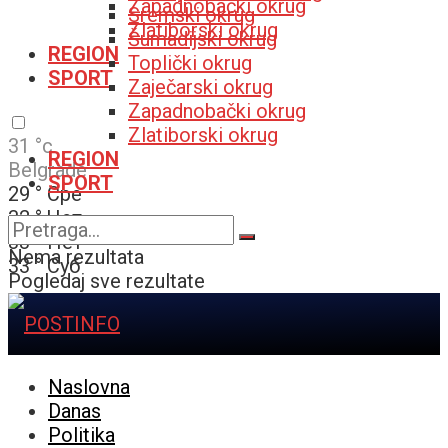
Zapadnobački okrug
Sremski okrug
Zlatiborski okrug
Šumadijski okrug
REGION
Toplički okrug
SPORT
Zaječarski okrug
Zapadnobački okrug
Zlatiborski okrug
31
°c
REGION
Belgrade
SPORT
29
°
Сре
32
°
Чет
33
°
Пет
Nema rezultata
33
°
Суб
Pogledaj sve rezultate
Naslovna
Danas
Politika