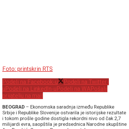
Foto: printskrin RTS
Podeli na Facebook-u
Podeli na Twitter-
u
Podeli na LinkedIn-u
Podeli na WA
Pošalji
prijatelju na mail
BEOGRAD
– Ekonomska saradnja između Republike
Srbije i Republike Slovenije ostvarila je istorijske rezultate
i tokom prošle godine dostigla rekordni nivo od čak 2,7
milijardi evra, saopštila je predsednica Narodne skupštine