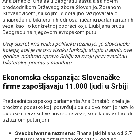
Ana Brnabić. Ona se u Beogradu sastala sa novim
predsednikom Državnog zbora Slovenije, Zoranom
Stevanovićem, sa kojim je detaljno razgovarala o
unapređenju bilateralnih odnosa, jačanju parlamentarnih
veza, kao i o konkretnoj podršci koju Ljubljana pruža
Beogradu na njegovom evropskom putu.
Ovaj susret ima veliku političku težinu jer je slovenački
kolega, koji je na ovu visoku funkciju stupio u aprilu ove
godine, odabrao upravo Srbiju za svoju prvu zvaničnu
bilateralnu posetu u mandatu.
Ekonomska ekspanzija: Slovenačke
firme zapošljavaju 11.000 ljudi u Srbiji
Predsednica srpskog parlamenta Ana Brnabić iznela je
precizne podatke koji potvrđuju da su dve zemlje razvile
duboke i neraskidive privredne veze, koje konstantno idu
uzlaznom putanjom.
Sveobuhvatna razmena:
Finansijski bilans od 2,7
milijardi evra ostvaren tokom 2025. godine