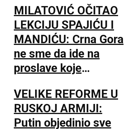
MILATOVIĆ OČITAO
noći
LEKCIJU SPAJIĆU I
MANDIĆU: Crna Gora
ne sme da ide na
proslave koje
vaskrsavaju bol i
VELIKE REFORME U
stradanje Srba
RUSKOJ ARMIJI:
Putin objedinio sve