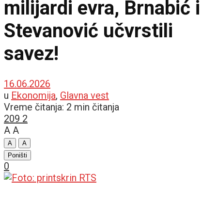
milijardi evra, Brnabić i
Stevanović učvrstili
savez!
16.06.2026
u
Ekonomija
,
Glavna vest
Vreme čitanja: 2 min čitanja
209
2
A
A
A
A
Poništi
0