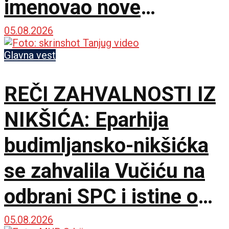
imenovao nove
komandante na frontu!
05.08.2026
Glavna vest
REČI ZAHVALNOSTI IZ
NIKŠIĆA: Eparhija
budimljansko-nikšićka
se zahvalila Vučiću na
odbrani SPC i istine o
litijama
05.08.2026