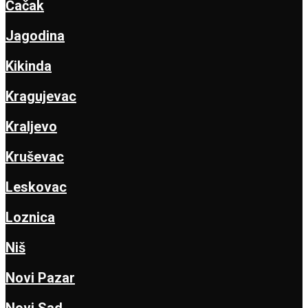
Čačak
Jagodina
Kikinda
Kragujevac
Kraljevo
Kruševac
Leskovac
Loznica
Niš
Novi Pazar