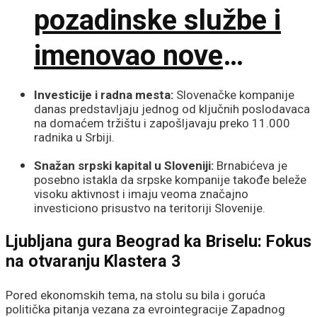
pozadinske službe i
imenovao nove
komandante na
Investicije i radna mesta:
Slovenačke kompanije
danas predstavljaju jednog od ključnih poslodavaca
frontu!
na domaćem tržištu i zapošljavaju preko 11.000
radnika u Srbiji.
Snažan srpski kapital u Sloveniji:
Brnabićeva je
posebno istakla da srpske kompanije takođe beleže
visoku aktivnost i imaju veoma značajno
investiciono prisustvo na teritoriji Slovenije.
Ljubljana gura Beograd ka Briselu: Fokus
na otvaranju Klastera 3
Pored ekonomskih tema, na stolu su bila i goruća
politička pitanja vezana za evrointegracije Zapadnog