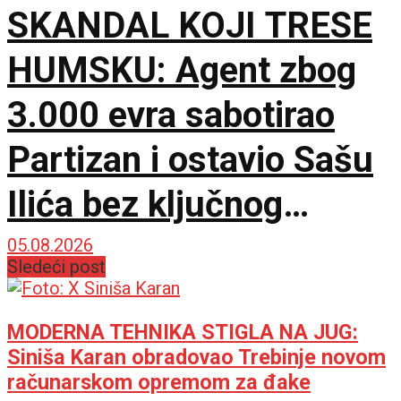
SKANDAL KOJI TRESE
HUMSKU: Agent zbog
3.000 evra sabotirao
Partizan i ostavio Sašu
Ilića bez ključnog
pojačanja za Evropu!
05.08.2026
Sledeći post
MODERNA TEHNIKA STIGLA NA JUG:
Siniša Karan obradovao Trebinje novom
računarskom opremom za đake