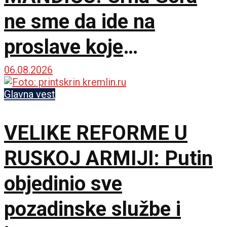
ne sme da ide na
proslave koje
vaskrsavaju bol i
06.08.2026
stradanje Srba
Glavna vest
VELIKE REFORME U
RUSKOJ ARMIJI: Putin
objedinio sve
pozadinske službe i