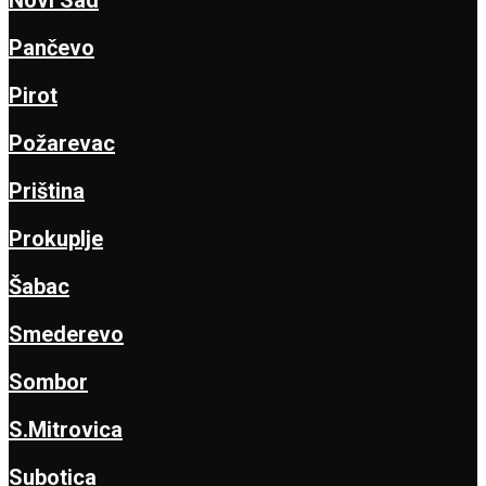
Novi Sad
Pančevo
Pirot
Požarevac
Priština
Prokuplje
Šabac
Smederevo
Sombor
S.Mitrovica
Subotica