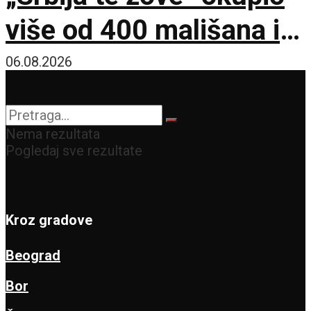
više od 400 mališana iz
17 zemalja
06.08.2026
Nema rezultata
Pogledaj sve rezultate
Kroz gradove
Beograd
Bor