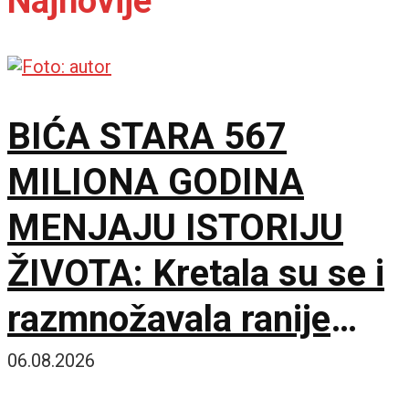
Najnovije
BIĆA STARA 567
MILIONA GODINA
MENJAJU ISTORIJU
ŽIVOTA: Kretala su se i
razmnožavala ranije
nego što se mislilo
06.08.2026