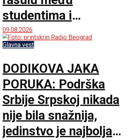
studentima i
opozicijom: Neka nam
09.08.2026
je Bog u pomoći
Glavna vest
DODIKOVA JAKA
PORUKA: Podrška
Srbije Srpskoj nikada
nije bila snažnija,
jedinstvo je najbolja