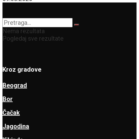
Nema rezultata
Pogledaj sve rezultate
Kroz gradove
Beograd
Bor
Čačak
Jagodina