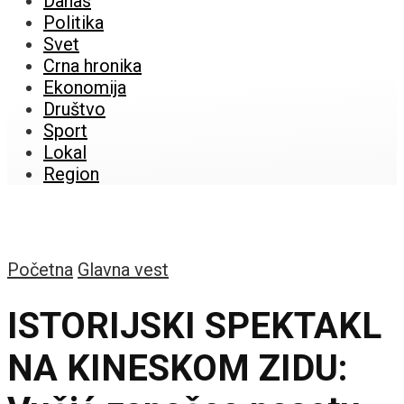
Danas
Politika
Svet
Crna hronika
Ekonomija
Društvo
Sport
Lokal
Region
Početna
Glavna vest
ISTORIJSKI SPEKTAKL
NA KINESKOM ZIDU: