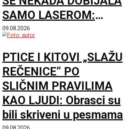
SE NEKADA DOBIJALA
SAMO LASEROM:
Eksperiment menja
09.08.2026
jednu staru
PTICE I KITOVI „SLAŽU
pretpostavku
REČENICE“ PO
SLIČNIM PRAVILIMA
KAO LJUDI: Obrasci su
bili skriveni u pesmama
09.08.2026