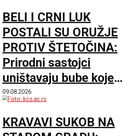
BELI I CRNI LUK
POSTALI SU ORUŽJE
PROTIV ŠTETOČINA:
Prirodni sastojci
uništavaju bube koje
napadaju pasulj
09.08.2026
KRAVAVI SUKOB NA