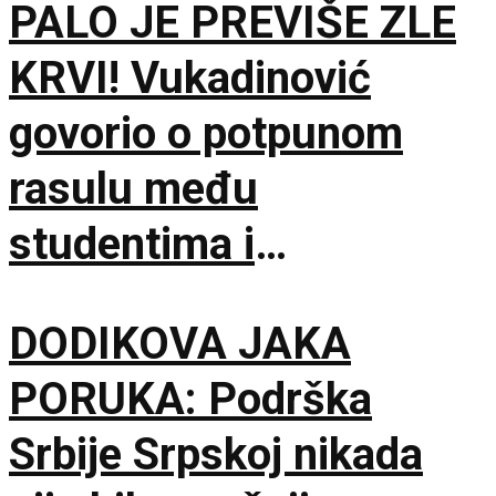
PALO JE PREVIŠE ZLE
KRVI! Vukadinović
govorio o potpunom
rasulu među
studentima i
opozicijom: Neka nam
DODIKOVA JAKA
je Bog u pomoći
PORUKA: Podrška
Srbije Srpskoj nikada