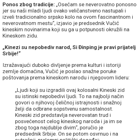
Ponos zbog tradicije:
„Osećam se neverovatno ponosno
jer su naši mladi ljudi ovako veličanstveno nastupali i
izveli tradicionalno srpsko kolo na ovom fascinantnom i
neverovatnom mestu“, izjavio je predsednik Vučić
kineskim novinarima koji su ga u potpunosti okružili na
Kineskom zidu.
„Kinezi su nepobediv narod, Si Đinping je pravi prijatelj
Srbije!“
Izražavajući duboko divljenje prema kulturi i istoriji
zemlje domaćina, Vučić je poslao snažne poruke
poštovanja prema kineskom narodu i njegovom lideru:
„Ljudi koji su izgradili ovaj kolosalni Kineski zid
su istinski nepobedivi ljudi. To na najbolji način
govori o njihovoj čeličnoj istrajnosti i snažnoj
želji da odbrane sopstvenu samostalnost.
Kineski zid predstavlja neverovatan trud i
posvećenost celog kineskog naroda i ja im se
zbog toga najdublje divim“, poručio je
predsednik Srbije. On se potom osvrnuo i na
sutrašnji, prelomni politički događaj: