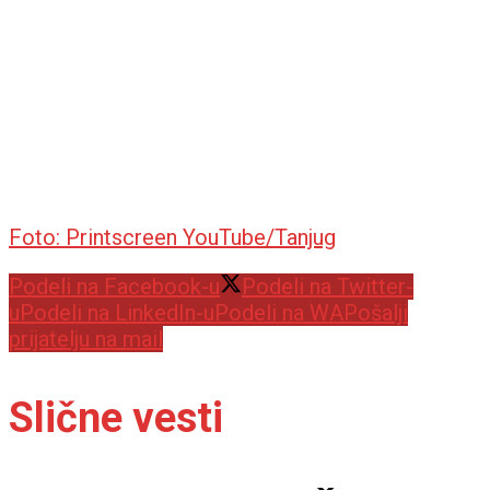
Foto: Printscreen YouTube/Tanjug
Podeli na Facebook-u
Podeli na Twitter-
u
Podeli na LinkedIn-u
Podeli na WA
Pošalji
prijatelju na mail
Slične vesti