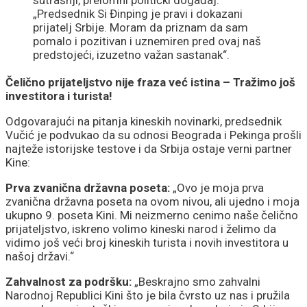
„Predsednik Si Đinping je pravi i dokazani
prijatelj Srbije. Moram da priznam da sam
pomalo i pozitivan i uznemiren pred ovaj naš
predstojeći, izuzetno važan sastanak“.
Čelično prijateljstvo nije fraza već istina – Tražimo još
investitora i turista!
Odgovarajući na pitanja kineskih novinarki, predsednik
Vučić je podvukao da su odnosi Beograda i Pekinga prošli
najteže istorijske testove i da Srbija ostaje verni partner
Kine:
Prva zvanična državna poseta:
„Ovo je moja prva
zvanična državna poseta na ovom nivou, ali ujedno i moja
ukupno 9. poseta Kini. Mi neizmerno cenimo naše čelično
prijateljstvo, iskreno volimo kineski narod i želimo da
vidimo još veći broj kineskih turista i novih investitora u
našoj državi.“
Zahvalnost za podršku:
„Beskrajno smo zahvalni
Narodnoj Republici Kini što je bila čvrsto uz nas i pružila