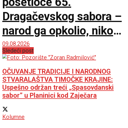
posetioce 65.
Dragačevskog sabora –
narod ga opkolio, niko
ne veruje koliko je
09.08.2026
Sledeći post
opušten
OČUVANJE TRADICIJE I NARODNOG
STVARALAŠTVA TIMOČKE KRAJINE:
Uspešno održan treći „Spasovdanski
sabor” u Planinici kod Zaječara
Kolumne