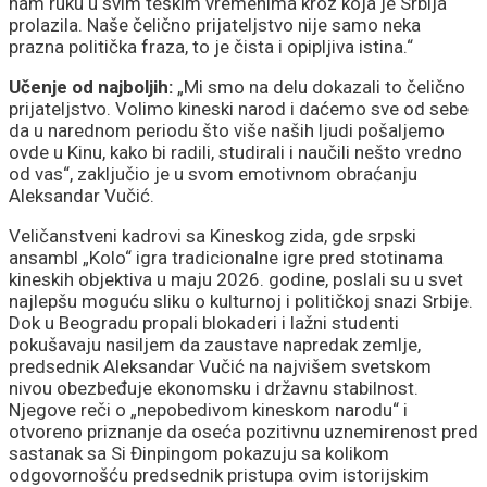
nam ruku u svim teškim vremenima kroz koja je Srbija
prolazila. Naše čelično prijateljstvo nije samo neka
prazna politička fraza, to je čista i opipljiva istina.“
Učenje od najboljih:
„Mi smo na delu dokazali to čelično
prijateljstvo. Volimo kineski narod i daćemo sve od sebe
da u narednom periodu što više naših ljudi pošaljemo
ovde u Kinu, kako bi radili, studirali i naučili nešto vredno
od vas“, zaključio je u svom emotivnom obraćanju
Aleksandar Vučić.
Veličanstveni kadrovi sa Kineskog zida, gde srpski
ansambl „Kolo“ igra tradicionalne igre pred stotinama
kineskih objektiva u maju 2026. godine, poslali su u svet
najlepšu moguću sliku o kulturnoj i političkoj snazi Srbije.
Dok u Beogradu propali blokaderi i lažni studenti
pokušavaju nasiljem da zaustave napredak zemlje,
predsednik Aleksandar Vučić na najvišem svetskom
nivou obezbeđuje ekonomsku i državnu stabilnost.
Njegove reči o „nepobedivom kineskom narodu“ i
otvoreno priznanje da oseća pozitivnu uznemirenost pred
sastanak sa Si Đinpingom pokazuju sa kolikom
odgovornošću predsednik pristupa ovim istorijskim