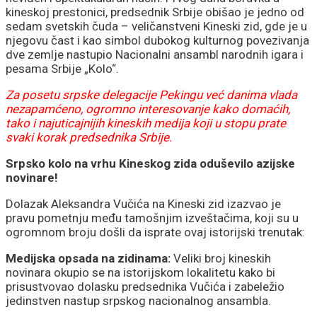
kineskoj prestonici, predsednik Srbije obišao je jedno od
sedam svetskih čuda – veličanstveni Kineski zid, gde je u
njegovu čast i kao simbol dubokog kulturnog povezivanja
dve zemlje nastupio Nacionalni ansambl narodnih igara i
pesama Srbije „Kolo“.
Za posetu srpske delegacije Pekingu već danima vlada
nezapamćeno, ogromno interesovanje kako domaćih,
tako i najuticajnijih kineskih medija koji u stopu prate
svaki korak predsednika Srbije.
Srpsko kolo na vrhu Kineskog zida oduševilo azijske
novinare!
Dolazak Aleksandra Vučića na Kineski zid izazvao je
pravu pometnju među tamošnjim izveštačima, koji su u
ogromnom broju došli da isprate ovaj istorijski trenutak:
Medijska opsada na zidinama:
Veliki broj kineskih
novinara okupio se na istorijskom lokalitetu kako bi
prisustvovao dolasku predsednika Vučića i zabeležio
jedinstven nastup srpskog nacionalnog ansambla.