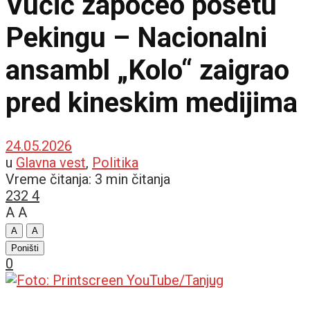
Vučić započeo posetu
Pekingu – Nacionalni
ansambl „Kolo“ zaigrao
pred kineskim medijima
24.05.2026
u
Glavna vest
,
Politika
Vreme čitanja: 3 min čitanja
232
4
A
A
A
A
Poništi
0