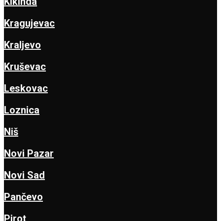
Kikinda
Kragujevac
Kraljevo
Kruševac
Leskovac
Loznica
Niš
Novi Pazar
Novi Sad
Pančevo
Pirot