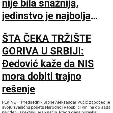
nije bila snažnija,
jedinstvo je najbolja
garancija
ŠTA ČEKA TRŽIŠTE
GORIVA U SRBIJI:
Đedović kaže da NIS
mora dobiti trajno
rešenje
PEKING – Predsednik Srbije Aleksandar Vučić započeo je
svoju zvaničnu posetu Narodnoj Republici Kini na do sada
neviđen i spektakularan način. Prvog dana boravka u