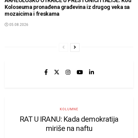
ARHEOLOŠKO OTKRIĆE U PRESTONICI ITALIJE: Kod
Koloseuma pronađena građevina iz drugog veka sa
mozaicima i freskama
05.08.2026
KOLUMNE
RAT U IRANU: Kada demokratija
miriše na naftu