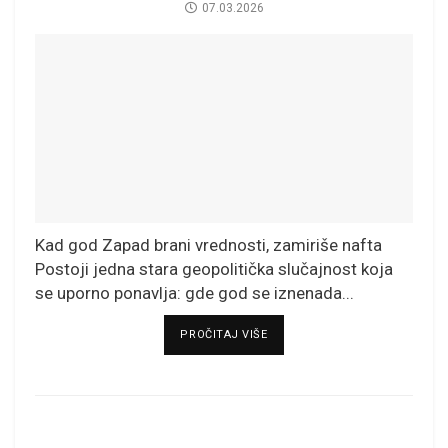
07.03.2026
Kad god Zapad brani vrednosti, zamiriše nafta
Postoji jedna stara geopolitička slučajnost koja
se uporno ponavlja: gde god se iznenada...
DETAILS
PROČITAJ VIŠE