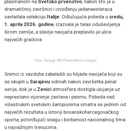
plasmanom na
Svetsko prvenstvo
, nakon što je u
dramatičnoj završnici i izvođenju jedanaesteraca
savladala selekciju
Italije
. Odlučujuća pobeda u
sredu,
1. aprila 2026. godine
, izazvala je talas oduševljenja
širom zemlje, a slavlje navijača preplavilo je ulice
najvećih gradova.
Foto: Tanjug/ (AP Photo/Armin Durgut)
Snimci iz vazduha zabeležili su hiljade navijača koji su
se okupili u
Sarajevu
odmah nakon završetka penal
serije, dok je u
Zenici
atmosfera dostigla usijanje uz
neprestano vijorenje zastava i pesmu. Pobeda nad
višestrukim svetskim šampionima smatra se jednim od
najvećih rezultata u istoriji bosanskohercegovačkog
sporta, potvrđujući snagu i borbenost nacionalnog tima
u najvažnijim trenucima.