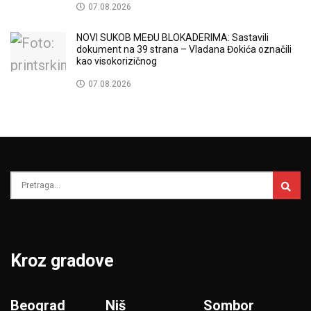
07.08.2026
NOVI SUKOB MEĐU BLOKADERIMA: Sastavili
dokument na 39 strana – Vladana Đokića označili
kao visokorizičnog
07.08.2026
Kroz gradove
Beograd
Niš
Sombor