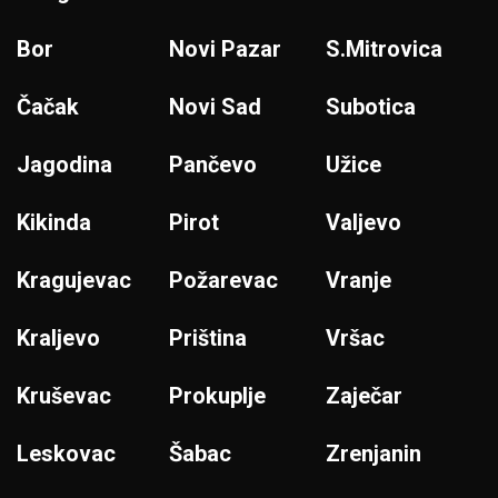
Bor
Novi Pazar
S.Mitrovica
Čačak
Novi Sad
Subotica
Jagodina
Pančevo
Užice
Kikinda
Pirot
Valjevo
Kragujevac
Požarevac
Vranje
Kraljevo
Priština
Vršac
Kruševac
Prokuplje
Zaječar
Leskovac
Šabac
Zrenjanin