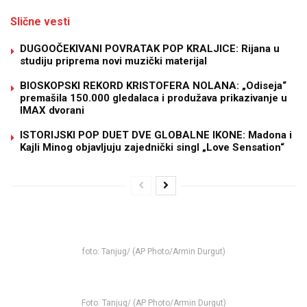
Slične vesti
DUGOOČEKIVANI POVRATAK POP KRALJICE: Rijana u
studiju priprema novi muzički materijal
BIOSKOPSKI REKORD KRISTOFERA NOLANA: „Odiseja“
premašila 150.000 gledalaca i produžava prikazivanje u
IMAX dvorani
ISTORIJSKI POP DUET DVE GLOBALNE IKONE: Madona i
Kajli Minog objavljuju zajednički singl „Love Sensation“
foto: Tanjug/ (AP Photo/Armin Durgut)
Foto: Tanjug/ (AP Photo/Armin Durgut)