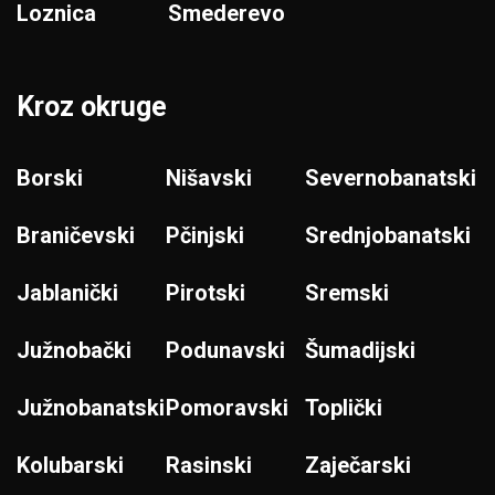
Loznica
Smederevo
Kroz okruge
Borski
Nišavski
Severnobanatski
Braničevski
Pčinjski
Srednjobanatski
Jablanički
Pirotski
Sremski
Južnobački
Podunavski
Šumadijski
Južnobanatski
Pomoravski
Toplički
Kolubarski
Rasinski
Zaječarski