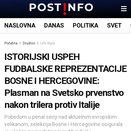
NASLOVNA
DANAS
POLITIKA
SVET
Početna
Društvo
Life Style
ISTORIJSKI USPEH
FUDBALSKE REPREZENTACIJE
BOSNE I HERCEGOVINE:
Plasman na Svetsko prvenstvo
nakon trilera protiv Italije
Pobedom u penal seriji nad aktuelnim evropskim
velikanom, selekcija Bosne i Hercegovine osigurala