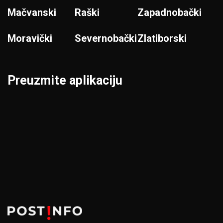
Mačvanski
Raški
Zapadnobački
Moravički
Severnobački
Zlatiborski
Preuzmite aplikaciju