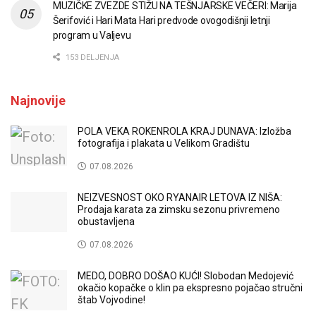
MUZIČKE ZVEZDE STIŽU NA TEŠNJARSKE VEČERI: Marija
Šerifović i Hari Mata Hari predvode ovogodišnji letnji
program u Valjevu
153 DELJENJA
Najnovije
POLA VEKA ROKENROLA KRAJ DUNAVA: Izložba
fotografija i plakata u Velikom Gradištu
07.08.2026
NEIZVESNOST OKO RYANAIR LETOVA IZ NIŠA:
Prodaja karata za zimsku sezonu privremeno
obustavljena
07.08.2026
MEDO, DOBRO DOŠAO KUĆI! Slobodan Medojević
okačio kopačke o klin pa ekspresno pojačao stručni
štab Vojvodine!