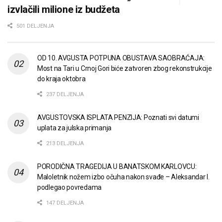
izvlačili milione iz budžeta
501 DELJENJA
OD 10. AVGUSTA POTPUNA OBUSTAVA SAOBRAĆAJA:
Most na Tari u Crnoj Gori biće zatvoren zbog rekonstrukcije
do kraja oktobra
237 DELJENJA
AVGUSTOVSKA ISPLATA PENZIJA: Poznati svi datumi
uplata za julska primanja
213 DELJENJA
PORODIČNA TRAGEDIJA U BANATSKOM KARLOVCU:
Maloletnik nožem izbo očuha nakon svađe – Aleksandar I.
podlegao povredama
147 DELJENJA