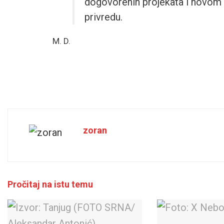
dogovorenih projekata i novom ta
privredu.
M. D.
zoran
Pročitaj na istu temu