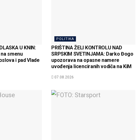
POLITIKA
LASKA U KNIN:
PRIŠTINA ŽELI KONTROLU NAD
 na smenu
SRPSKIM SVETINJAMA: Darko Đogo
oslova i pad Vlade
upozorava na opasne namere
uvođenja licenciranih vodiča na KiM
07.08.2026