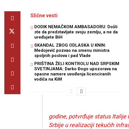
Slične vesti
DODIK NEMAČKOM AMBASADORU: Došli
ste da predstavljate svoju zemlju, a ne da
uređujete BiH
SKANDAL ZBOG ODLASKA U KNIN:
Medojević pozvao na smenu ministra
spoljnih poslova i pad Vlade
PRIŠTINA ŽELI KONTROLU NAD SRPSKIM
SVETINJAMA: Darko Đogo upozorava na
opasne namere uvođenja licenciranih
vodiča na KiM
godine, potvrđuje status Italij
Srbije u realizaciji tekućih infr