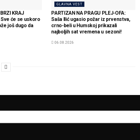
GLAVNA VEST
BRZI KRAJ
PARTIZAN NA PRAGU PLEJ-OFA:
Sve će se uskoro
Saša Ilić ugasio požar iz prvenstva,
može još dugo da
crno-beli u Humskoj prikazali
najboljih sat vremena u sezoni!
06.08.2026