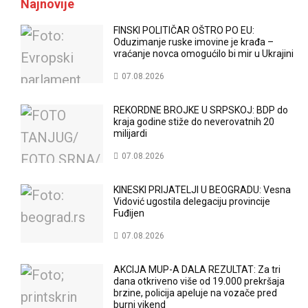
Najnovije
FINSKI POLITIČAR OŠTRO PO EU:
Oduzimanje ruske imovine je krađa –
vraćanje novca omogućilo bi mir u Ukrajini
07.08.2026
REKORDNE BROJKE U SRPSKOJ: BDP do
kraja godine stiže do neverovatnih 20
milijardi
07.08.2026
KINESKI PRIJATELJI U BEOGRADU: Vesna
Vidović ugostila delegaciju provincije
Fuđijen
07.08.2026
AKCIJA MUP-A DALA REZULTAT: Za tri
dana otkriveno više od 19.000 prekršaja
brzine, policija apeluje na vozače pred
burni vikend