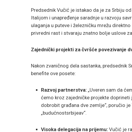
Predsednik Vučić je istakao da je za Srbiju 
Italijom i unapređenje saradnje u razvoju sa
ulaganja u puteve i železničku mrežu direktn
privredni rast i stvaraju znatno bolje uslove z
Zajednički projekti za čvršće povezivanje d
Nakon zvaničnog dela sastanka, predsednik Sr
benefite ove posete:
Razvoj partnerstva:
„Uveren sam da ćemo 
ćemo kroz zajedničke projekte doprineti 
dobrobit građana dve zemlje“, poručio j
„budućnostsrbijeav“.
Visoka delegacija na prijemu:
Vučić je r