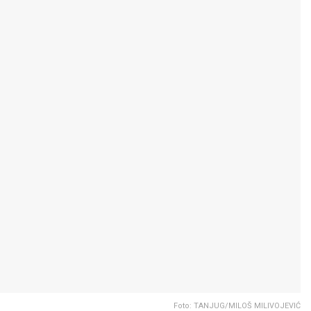
Foto: TANJUG/MILOŠ MILIVOJEVIĆ