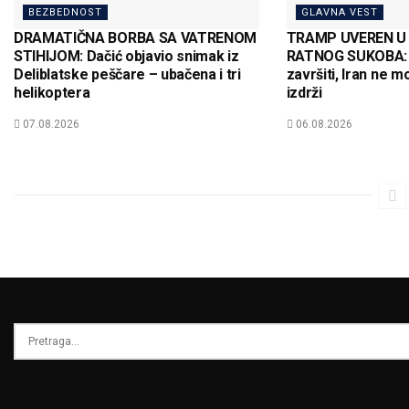
BEZBEDNOST
GLAVNA VEST
DRAMATIČNA BORBA SA VATRENOM
TRAMP UVEREN U 
STIHIJOM: Dačić objavio snimak iz
RATNOG SUKOBA: 
Deliblatske peščare – ubačena i tri
završiti, Iran ne 
helikoptera
izdrži
07.08.2026
06.08.2026