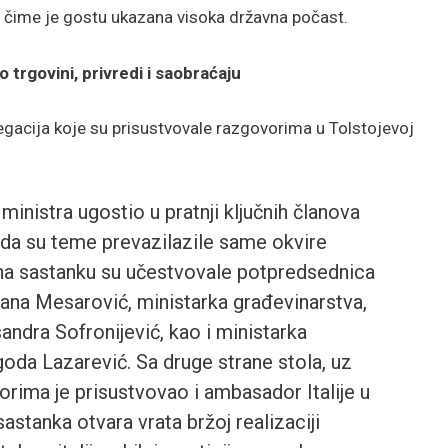
, čime je gostu ukazana visoka državna počast.
o trgovini, privredi i saobraćaju
egacija koje su prisustvovale razgovorima u Tolstojevoj
ministra ugostio u pratnji ključnih članova
 da su teme prevazilazile same okvire
 na sastanku su učestvovale potpredsednica
ijana Mesarović, ministarka građevinarstva,
sandra Sofronijević, kao i ministarka
goda Lazarević. Sa druge strane stola, uz
orima je prisustvovao i ambasador Italije u
astanka otvara vrata bržoj realizaciji