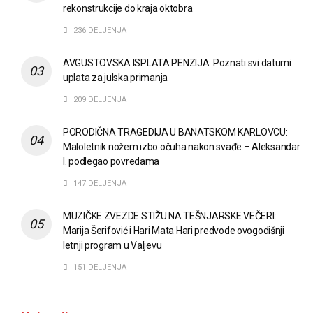
rekonstrukcije do kraja oktobra
236 DELJENJA
AVGUSTOVSKA ISPLATA PENZIJA: Poznati svi datumi
uplata za julska primanja
209 DELJENJA
PORODIČNA TRAGEDIJA U BANATSKOM KARLOVCU:
Maloletnik nožem izbo očuha nakon svađe – Aleksandar
I. podlegao povredama
147 DELJENJA
MUZIČKE ZVEZDE STIŽU NA TEŠNJARSKE VEČERI:
Marija Šerifović i Hari Mata Hari predvode ovogodišnji
letnji program u Valjevu
151 DELJENJA