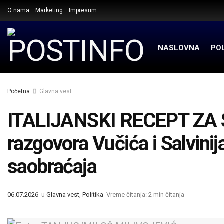
O nama
Marketing
Impresum
NASLOVNA
POL
Početna
Glavna vest
ITALIJANSKI RECEPT ZA 
razgovora Vučića i Salvinij
saobraćaja
06.07.2026
u
Glavna vest
,
Politika
Vreme čitanja: 2 min čitanja