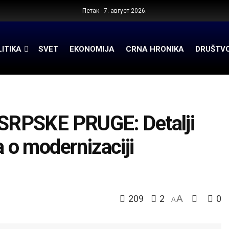
Петак - 7. август 2026.
ITIKA
SVET
EKONOMIJA
CRNA HRONIKA
DRUŠTV
SRPSKE PRUGE: Detalji
a o modernizaciji
209
2
A
0
A