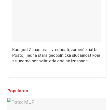
Kad god Zapad brani vrednosti, zamiriše nafta
Postoji jedna stara geopolitička slučajnost koja
se uporno ponavlja: gde god se iznenada...
Popularno