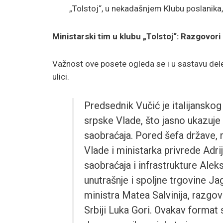
„Tolstoj“, u nekadašnjem Klubu poslanika
Ministarski tim u klubu „Tolstoj“: Razgovori 
Važnost ove posete ogleda se i u sastavu del
ulici.
Predsednik Vučić je italijanskog 
srpske Vlade, što jasno ukazuje
saobraćaja. Pored šefa države,
Vlade i ministarka privrede Adr
saobraćaja i infrastrukture Alek
unutrašnje i spoljne trgovine Ja
ministra Matea Salvinija, razgov
Srbiji Luka Gori. Ovakav format s