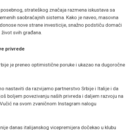
od posebnog, strateškog značaja razmena iskustava sa
vremenih saobraćajnih sistema. Kako je naveo, masovna
o donose nove strane investicije, snažno podstiču domaći
a život svih građana.
ve privrede
bije je preneo optimistične poruke i ukazao na dugoročne
nastaviti da razvijamo partnerstvo Srbije i Italije i da
još boljem povezivanju naših privreda i daljem razvoju na
e Vučić na svom zvaničnom Instagram nalogu
anije danas italijanskog vicepremijera dočekao u klubu