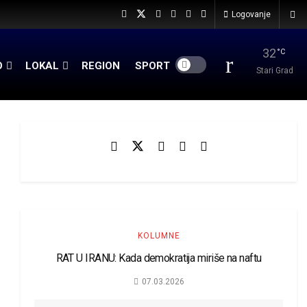
Logovanje
32
°C
O
LOKAL
REGION
SPORT
Stari Grad
KOLUMNE
RAT U IRANU: Kada demokratija miriše na naftu
07.03.2026