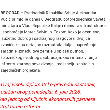
BEOGRAD
– Predsednik Republike Srbije Aleksandar
Vučić primio je danas u Beogradu potpredsednika Saveta
ministara u Vladi Republike Italije i ministra infrastrukture
i saobraćaja Matea Salvinija. Tokom, kako je ocenjeno,
izuzetno dobrog i sadržajnog razgovora, dvojica
zvaničnika su detaljno razmatrala dalje unapređenje
saradnje između dve zemlje u oblasti putnog,
železničkog i vodnog saobraćaja, kao i intenziviranje
infrastrukturnog povezivanja i realizaciju kapitalnih
zajedničkih projekata.
Ovaj visoki diplomatsko-privredni sastanak,
održan ovog ponedeljka, 6. jula 2026.
e kao jednog od ključnih ekonomskih partnera
astrukturnih reformi.