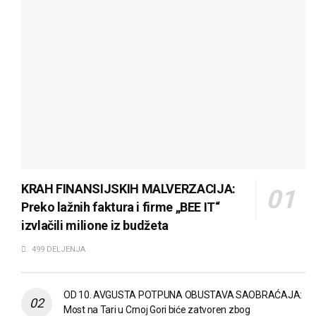
KRAH FINANSIJSKIH MALVERZACIJA:
Preko lažnih faktura i firme „BEE IT“
izvlačili milione iz budžeta
499 DELJENJA
OD 10. AVGUSTA POTPUNA OBUSTAVA SAOBRAĆAJA:
Most na Tari u Crnoj Gori biće zatvoren zbog