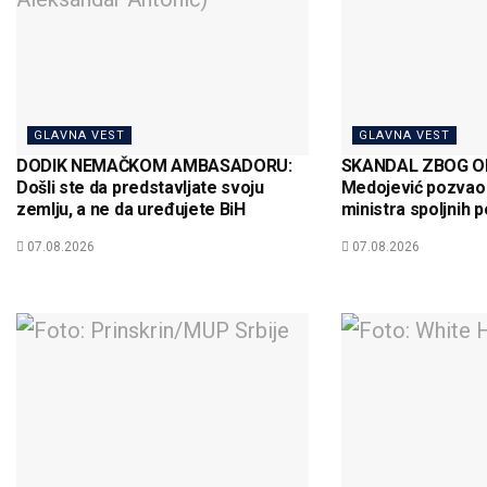
GLAVNA VEST
GLAVNA VEST
DODIK NEMAČKOM AMBASADORU:
SKANDAL ZBOG OD
Došli ste da predstavljate svoju
Medojević pozvao
zemlju, a ne da uređujete BiH
ministra spoljnih p
07.08.2026
07.08.2026