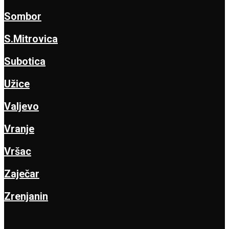
Sombor
S.Mitrovica
Subotica
Užice
Valjevo
Vranje
Vršac
Zaječar
Zrenjanin