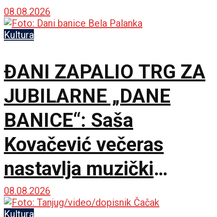
Popoviću
08.08.2026
Kultura
ĐANI ZAPALIO TRG ZA
JUBILARNE „DANE
BANICE“: Saša
Kovačević večeras
nastavlja muzički
maraton u Beloj Palanci
08.08.2026
Kultura