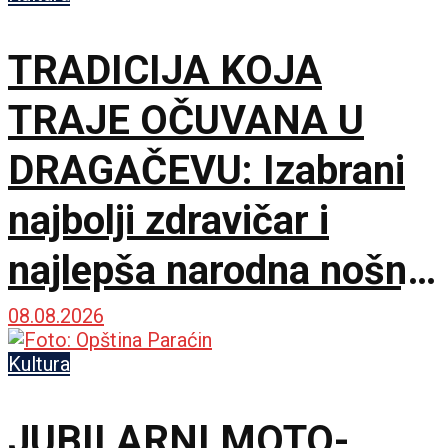
TRADICIJA KOJA
TRAJE OČUVANA U
DRAGAČEVU: Izabrani
najbolji zdravičar i
najlepša narodna nošnja
na 65. Saboru trubača
08.08.2026
Kultura
JUBILARNI MOTO-