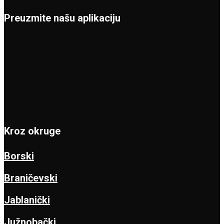
Preuzmite našu aplikaciju
Kroz okruge
Borski
Braničevski
Jablanički
Južnobački