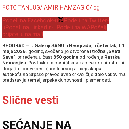
FOTO TANJUG/ AMIR HAMZAGIĆ/ bg
Podeli na Facebook-u
Podeli na Twitter-
u
Podeli na LinkedIn-u
Podeli na WA
Pošalji
prijatelju na mail
BEOGRAD
– U
Galeriji SANU
u
Beogradu
, u
četvrtak
,
14.
maja 2026.
godine, svečano je otvorena izložba
„Sveti
Sava“
, priređena u čast
850 godina
od rođenja
Rastka
Nemanjića
. Postavka je osmišljena kao centralni kulturni
događaj posvećen ličnosti prvog arhiepiskopa
autokefalne Srpske pravoslavne crkve, čije delo vekovima
predstavlja temelj srpske duhovnosti i pismenosti.
Slične vesti
SEĆANJE NA