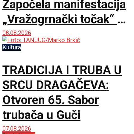
Započela manifestacija
„Vražogrnački točak“ u
porti Hrama Svete
08.08.2026
Trojice
Kultura
TRADICIJA I TRUBA U
SRCU DRAGAČEVA:
Otvoren 65. Sabor
trubača u Guči
07.08.2026