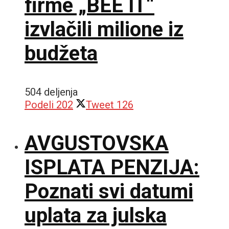
firme „BEE IT“
izvlačili milione iz
budžeta
504 deljenja
Podeli
202
Tweet
126
AVGUSTOVSKA
ISPLATA PENZIJA:
Poznati svi datumi
uplata za julska