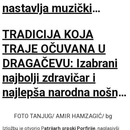
nastavlja muzički
maraton u Beloj Palanci
TRADICIJA KOJA
TRAJE OČUVANA U
DRAGAČEVU: Izabrani
najbolji zdravičar i
najlepša narodna nošnja
na 65. Saboru trubača
FOTO TANJUG/ AMIR HAMZAGIĆ/ bg
Izložbu je otvorio P
atrijarh srpski Porfirije
, naglasivši