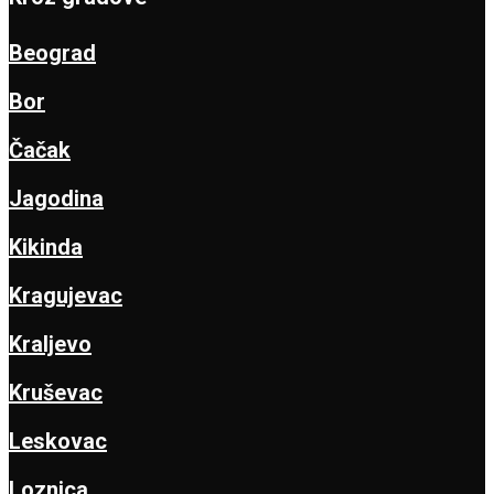
Beograd
Bor
Čačak
Jagodina
Kikinda
Kragujevac
Kraljevo
Kruševac
Leskovac
Loznica