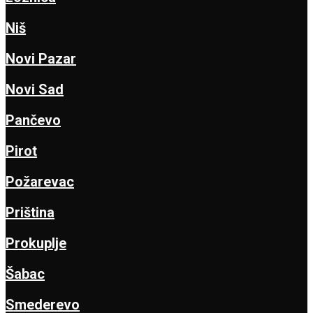
Niš
Novi Pazar
Novi Sad
Pančevo
Pirot
Požarevac
Priština
Prokuplje
Šabac
Smederevo