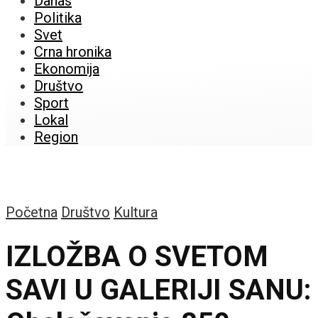
Danas
Politika
Svet
Crna hronika
Ekonomija
Društvo
Sport
Lokal
Region
Početna
Društvo
Kultura
IZLOŽBA O SVETOM
SAVI U GALERIJI SANU: