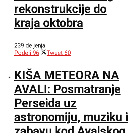
rekonstrukcije do
kraja oktobra
239 deljenja
Podeli
96
Tweet
60
KIŠA METEORA NA
AVALI: Posmatranje
Perseida uz
astronomiju, muziku i
zabavu kod Avalskog