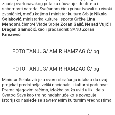
značaj svetosavskog puta za očuvanje identiteta i
sabornosti naroda. Svečanom činu prisustvovali su visoki
zvaničnici, među kojima i ministar kulture Srbije
Nikola
Selaković
, ministarka kulture i sporta Grčke
Lina
Mendoni
, članovi Vlade Srbije
Zoran Gajić
,
Nenad Vujić
i
Dragan Glamočić
, kao i predsednik SANU
Zoran
Knežević
.
FOTO TANJUG/ AMIR HAMZAGIĆ/ bg
FOTO TANJUG/ AMIR HAMZAGIĆ/ bg
Ministar Selaković je u svom obraćanju istakao da ovaj
projekat predstavlja veliki nacionalni i kulturni poduhvat.
Prema njegovim rečima, izložba pruža uvid u lik i delo
Svetog Save kao trajno nadahnuće koje povezuje
istorijsko nasleđe sa savremenim kulturnim vrednostima.