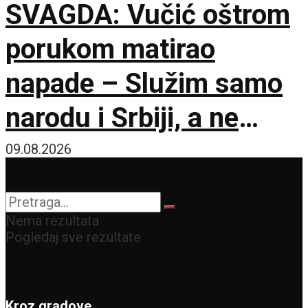
SVAGDA: Vučić oštrom
porukom matirao
napade – Služim samo
narodu i Srbiji, a ne
stranim silama
09.08.2026
Nema rezultata
Pogledaj sve rezultate
Kroz gradove