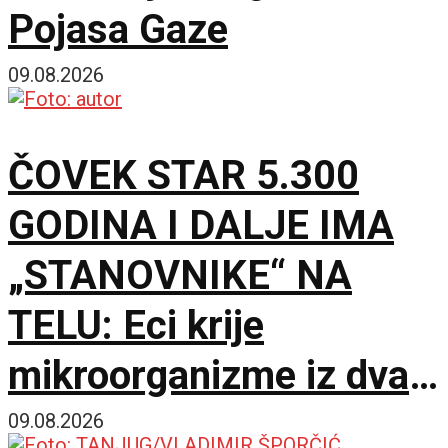
Pojasa Gaze
09.08.2026
ČOVEK STAR 5.300
GODINA I DALJE IMA
„STANOVNIKE“ NA
TELU: Eci krije
mikroorganizme iz dva
potpuno različita sveta
09.08.2026