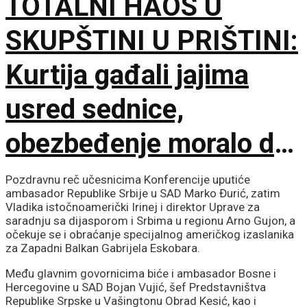
TOTALNI HAOS U
partneri
SKUPŠTINI U PRIŠTINI:
Kurtija gađali jajima
usred sednice,
obezbeđenje moralo da
interveniše
Pozdravnu reč učesnicima Konferencije uputiće
ambasador Republike Srbije u SAD Marko Đurić, zatim
Vladika istočnoamerički Irinej i direktor Uprave za
saradnju sa dijasporom i Srbima u regionu Arno Gujon, a
očekuje se i obraćanje specijalnog američkog izaslanika
za Zapadni Balkan Gabrijela Eskobara.
Među glavnim govornicima biće i ambasador Bosne i
Hercegovine u SAD Bojan Vujić, šef Predstavništva
Republike Srpske u Vašingtonu Obrad Kesić, kao i