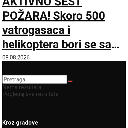
AKTIVNO ŠEST
POŽARA! Skoro 500
vatrogasaca i
helikoptera bori se sa
vatrenom stihijom!
08.08.2026
Nema rezultata
Pogledaj sve rezultate
Kroz gradove