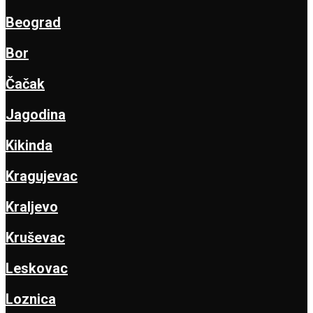
Beograd
Bor
Čačak
Jagodina
Kikinda
Kragujevac
Kraljevo
Kruševac
Leskovac
Loznica