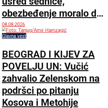
usred sednice,
obezbeđenje moralo da
interveniše
08.08.2026
Glavna vest
BEOGRAD I KIJEV ZA
POVELJU UN: Vučić
zahvalio Zelenskom na
podršci po pitanju
Kosova i Metohije