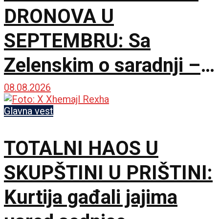
DRONOVA U
SEPTEMBRU: Sa
Zelenskim o saradnji –
Nismo rivali, već
08.08.2026
partneri
Glavna vest
TOTALNI HAOS U
SKUPŠTINI U PRIŠTINI:
Kurtija gađali jajima