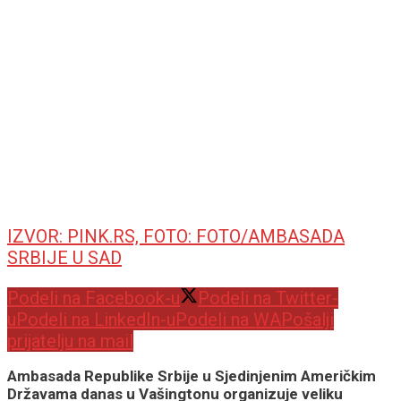
IZVOR: PINK.RS, FOTO: FOTO/AMBASADA
SRBIJE U SAD
Podeli na Facebook-u
Podeli na Twitter-
u
Podeli na LinkedIn-u
Podeli na WA
Pošalji
prijatelju na mail
Ambasada Republike Srbije u Sjedinjenim Američkim
Državama danas u Vašingtonu organizuje veliku