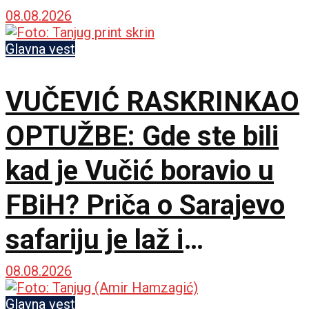
08.08.2026
Glavna vest
VUČEVIĆ RASKRINKAO
OPTUŽBE: Gde ste bili
kad je Vučić boravio u
FBiH? Priča o Sarajevo
safariju je laž i
propaganda
08.08.2026
Glavna vest