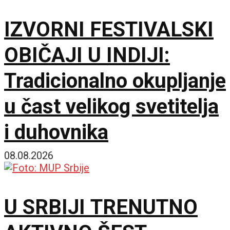
demonstranti, građani i
IZVORNI FESTIVALSKI
policija zbog rada kafića
OBIČAJI U INDIJI:
subotom
Tradicionalno okupljanje
u čast velikog svetitelja
i duhovnika
08.08.2026
U SRBIJI TRENUTNO