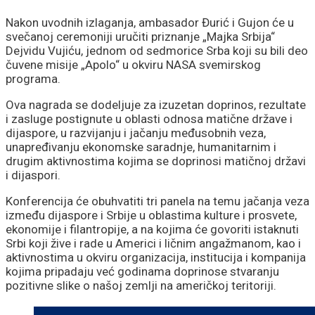
Nakon uvodnih izlaganja, ambasador Đurić i Gujon će u
svečanoj ceremoniji uručiti priznanje „Majka Srbija“
Dejvidu Vujiću, jednom od sedmorice Srba koji su bili deo
čuvene misije „Apolo“ u okviru NASA svemirskog
programa.
Ova nagrada se dodeljuje za izuzetan doprinos, rezultate
i zasluge postignute u oblasti odnosa matične države i
dijaspore, u razvijanju i jačanju međusobnih veza,
unapređivanju ekonomske saradnje, humanitarnim i
drugim aktivnostima kojima se doprinosi matičnoj državi
i dijaspori.
Konferencija će obuhvatiti tri panela na temu jačanja veza
između dijaspore i Srbije u oblastima kulture i prosvete,
ekonomije i filantropije, a na kojima će govoriti istaknuti
Srbi koji žive i rade u Americi i ličnim angažmanom, kao i
aktivnostima u okviru organizacija, institucija i kompanija
kojima pripadaju već godinama doprinose stvaranju
pozitivne slike o našoj zemlji na američkoj teritoriji.