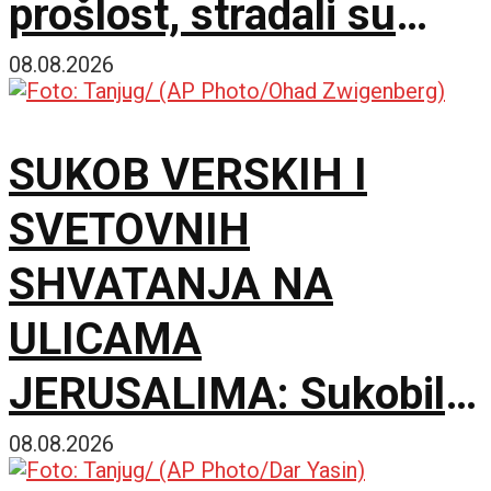
prošlost, stradali su
samo zato što su bili
08.08.2026
Srbi
SUKOB VERSKIH I
SVETOVNIH
SHVATANJA NA
ULICAMA
JERUSALIMA: Sukobili
se ultraortodoksni
08.08.2026