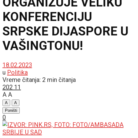
ORGANIZUJE VELIKU
KONFERENCIJU
SRPSKE DIJASPORE U
VAŠINGTONU!
18.02.2023
u
Politika
Vreme čitanja: 2 min čitanja
202
11
A
A
A
A
Poništi
0