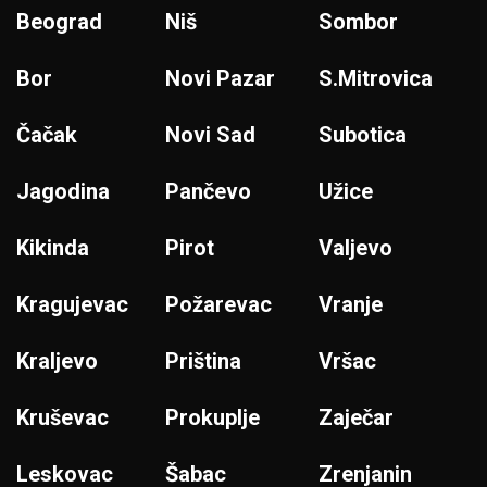
Beograd
Niš
Sombor
Bor
Novi Pazar
S.Mitrovica
Čačak
Novi Sad
Subotica
Jagodina
Pančevo
Užice
Kikinda
Pirot
Valjevo
Kragujevac
Požarevac
Vranje
Kraljevo
Priština
Vršac
Kruševac
Prokuplje
Zaječar
Leskovac
Šabac
Zrenjanin