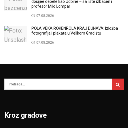
dosijee debele kao Udbine – sa liste izbačen i
profesor Milo Lompar
07.08.2026
POLA VEKA ROKENROLA KRAJ DUNAVA: Izložba
fotografija i plakata u Velikom Gradištu
07.08.2026
Kroz gradove