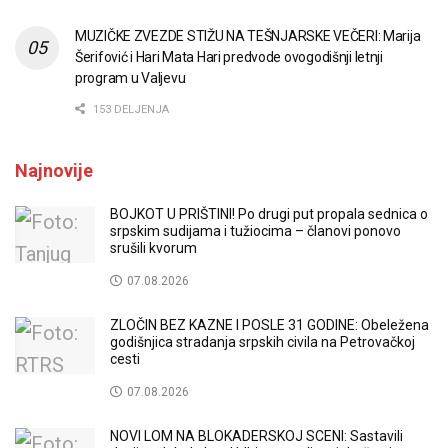
MUZIČKE ZVEZDE STIŽU NA TEŠNJARSKE VEČERI: Marija
Šerifović i Hari Mata Hari predvode ovogodišnji letnji
program u Valjevu
153 DELJENJA
Najnovije
BOJKOT U PRIŠTINI! Po drugi put propala sednica o
srpskim sudijama i tužiocima – članovi ponovo
srušili kvorum
07.08.2026
ZLOČIN BEZ KAZNE I POSLE 31 GODINE: Obeležena
godišnjica stradanja srpskih civila na Petrovačkoj
cesti
07.08.2026
NOVI LOM NA BLOKADERSKOJ SCENI: Sastavili