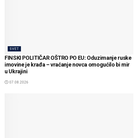
SVET
FINSKI POLITIČAR OŠTRO PO EU: Oduzimanje ruske
imovine je krađa – vraćanje novca omogućilo bi mir
u Ukrajini
07.08.2026