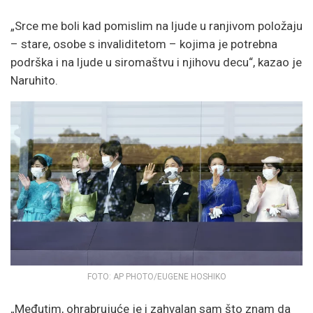
„Srce me boli kad pomislim na ljude u ranjivom položaju
– stare, osobe s invaliditetom – kojima je potrebna
podrška i na ljude u siromaštvu i njihovu decu“, kazao je
Naruhito.
FOTO: AP PHOTO/EUGENE HOSHIKO
„Međutim, ohrabrujuće je i zahvalan sam što znam da