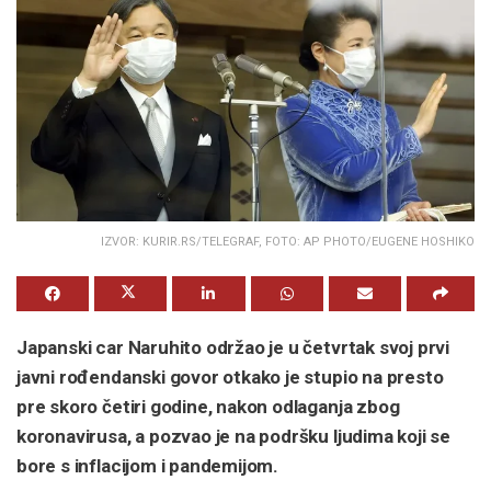
IZVOR: KURIR.RS/TELEGRAF, FOTO: AP PHOTO/EUGENE HOSHIKO
Japanski car Naruhito održao je u četvrtak svoj prvi
javni rođendanski govor otkako je stupio na presto
pre skoro četiri godine, nakon odlaganja zbog
koronavirusa, a pozvao je na podršku ljudima koji se
bore s inflacijom i pandemijom.