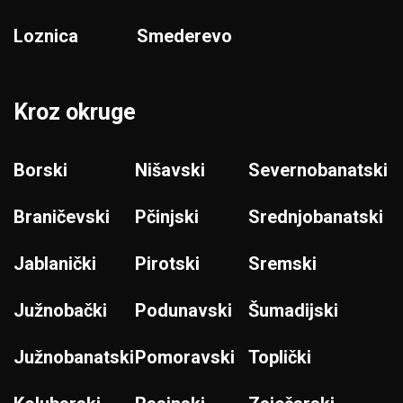
Loznica
Smederevo
Kroz okruge
Borski
Nišavski
Severnobanatski
Braničevski
Pčinjski
Srednjobanatski
Jablanički
Pirotski
Sremski
Južnobački
Podunavski
Šumadijski
Južnobanatski
Pomoravski
Toplički