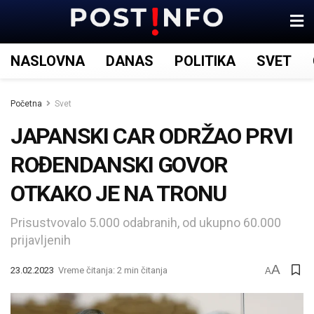
NASLOVNA
DANAS
POLITIKA
SVET
Početna
Svet
JAPANSKI CAR ODRŽAO PRVI
ROĐENDANSKI GOVOR
OTKAKO JE NA TRONU
Prisustvovalo 5.000 odabranih, od ukupno 60.000
prijavljenih
A
23.02.2023
Vreme čitanja: 2 min čitanja
A