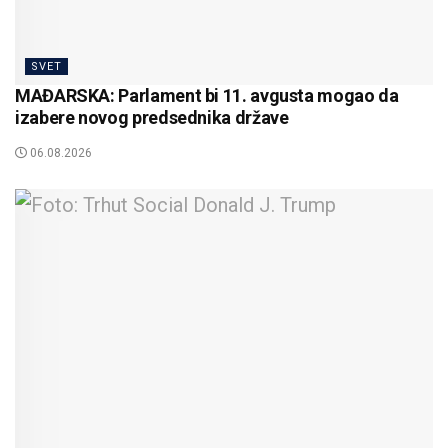
SVET
MAĐARSKA: Parlament bi 11. avgusta mogao da
izabere novog predsednika države
06.08.2026