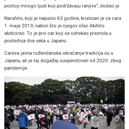
postoji mnogo ljudi koji podržavaju ranjive“, dodao je.
Naruhito, koji je napunio 63 godine, krunisan je za cara
1. maja 2019, nakon što je njegov otac Akihito
abdicirao. To je prvi car koji se odrekao prestola u
poslednja dva veka u Japanu.
Careva javna rođendanska obraćanja tradicija su u
Japanu, ali je taj događaj suspendovan od 2020. zbog
pandemije.