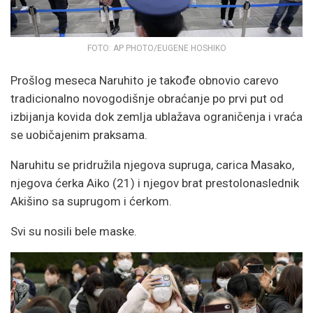
FOTO: AP PHOTO/EUGENE HOSHIKO
Prošlog meseca Naruhito je takođe obnovio carevo
tradicionalno novogodišnje obraćanje po prvi put od
izbijanja kovida dok zemlja ublažava ograničenja i vraća
se uobičajenim praksama.
Naruhitu se pridružila njegova supruga, carica Masako,
njegova ćerka Aiko (21) i njegov brat prestolonaslednik
Akišino sa suprugom i ćerkom.
Svi su nosili bele maske.