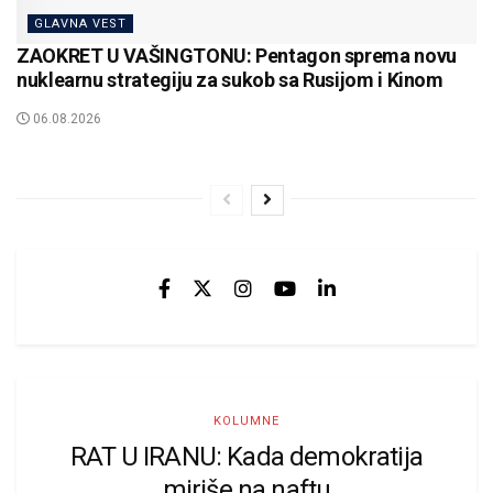
GLAVNA VEST
ZAOKRET U VAŠINGTONU: Pentagon sprema novu
nuklearnu strategiju za sukob sa Rusijom i Kinom
06.08.2026
KOLUMNE
RAT U IRANU: Kada demokratija
miriše na naftu