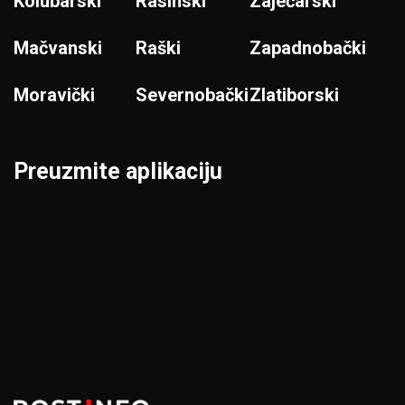
Kolubarski
Rasinski
Zaječarski
Mačvanski
Raški
Zapadnobački
Moravički
Severnobački
Zlatiborski
Preuzmite aplikaciju