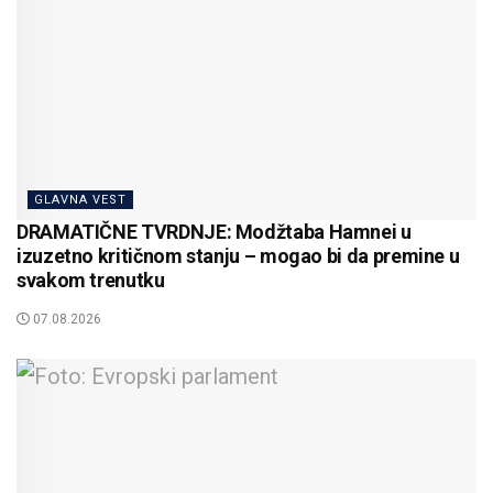
GLAVNA VEST
DRAMATIČNE TVRDNJE: Modžtaba Hamnei u
izuzetno kritičnom stanju – mogao bi da premine u
svakom trenutku
07.08.2026