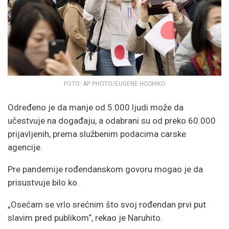
FOTO: AP PHOTO/EUGENE HOSHIKO
Određeno je da manje od 5.000 ljudi može da
učestvuje na događaju, a odabrani su od preko 60.000
prijavljenih, prema službenim podacima carske
agencije.
Pre pandemije rođendanskom govoru mogao je da
prisustvuje bilo ko.
„Osećam se vrlo srećnim što svoj rođendan prvi put
slavim pred publikom“, rekao je Naruhito.