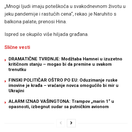
„Mnogi ljudi imaju poteškoća u svakodnevnom životu u
jeku pandemije i rastućih cena“, rekao je Naruhito s
balkona palate, prenosi Hina.
Ispred se okupilo više hiljada građana.
Slične vesti
DRAMATIČNE TVRDNJE: Modžtaba Hamnei u izuzetno
kritičnom stanju – mogao bi da premine u svakom
trenutku
FINSKI POLITIČAR OŠTRO PO EU: Oduzimanje ruske
imovine je krađa – vraćanje novca omogućilo bi mir u
Ukrajini
ALARM IZNAD VAŠINGTONA: Trampov „marin 1“ u
opasnosti, izbegnut sudar sa putničkim avionom