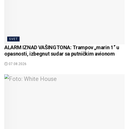
SVET
ALARM IZNAD VAŠINGTONA: Trampov „marin 1“ u
opasnosti, izbegnut sudar sa putničkim avionom
07.08.2026