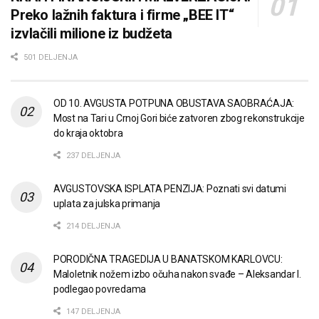
Preko lažnih faktura i firme „BEE IT“
izvlačili milione iz budžeta
501 DELJENJA
OD 10. AVGUSTA POTPUNA OBUSTAVA SAOBRAĆAJA:
Most na Tari u Crnoj Gori biće zatvoren zbog rekonstrukcije
do kraja oktobra
237 DELJENJA
AVGUSTOVSKA ISPLATA PENZIJA: Poznati svi datumi
uplata za julska primanja
214 DELJENJA
PORODIČNA TRAGEDIJA U BANATSKOM KARLOVCU:
Maloletnik nožem izbo očuha nakon svađe – Aleksandar I.
podlegao povredama
147 DELJENJA