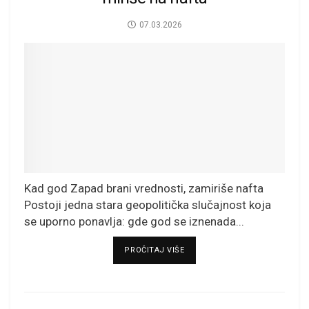
07.03.2026
Kad god Zapad brani vrednosti, zamiriše nafta
Postoji jedna stara geopolitička slučajnost koja
se uporno ponavlja: gde god se iznenada...
DETAILS
PROČITAJ VIŠE