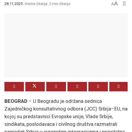
A
28.11.2025
Vreme čitanja: 2 min čitanja
A
BEOGRAD
– U Beogradu je održana sednica
Zajedničkog konsultativnog odbora (JCC) Srbija–EU, na
kojoj su predstavnici Evropske unije, Vlade Srbije,
sindikata, poslodavaca i civilnog društva razmatrali
napredak Srbije u evropskim integracijama i prioritetne