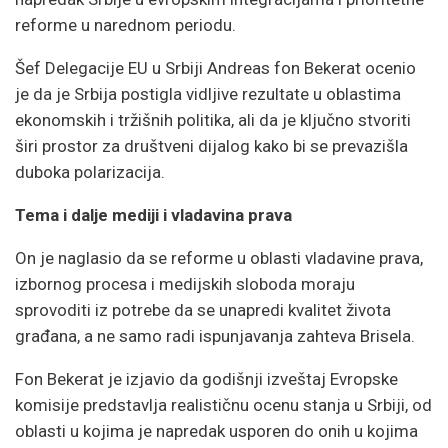
reforme u narednom periodu.
Šef Delegacije EU u Srbiji Andreas fon Bekerat ocenio
je da je Srbija postigla vidljive rezultate u oblastima
ekonomskih i tržišnih politika, ali da je ključno stvoriti
širi prostor za društveni dijalog kako bi se prevazišla
duboka polarizacija.
Tema i dalje mediji i vladavina prava
On je naglasio da se reforme u oblasti vladavine prava,
izbornog procesa i medijskih sloboda moraju
sprovoditi iz potrebe da se unapredi kvalitet života
građana, a ne samo radi ispunjavanja zahteva Brisela.
Fon Bekerat je izjavio da godišnji izveštaj Evropske
komisije predstavlja realističnu ocenu stanja u Srbiji, od
oblasti u kojima je napredak usporen do onih u kojima