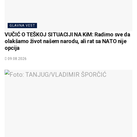
GLAVNA VEST
VUČIĆ O TEŠKOJ SITUACIJI NA KiM: Radimo sve da
olakšamo život našem narodu, ali rat sa NATO nije
opcija
09.08.2026