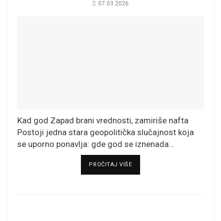
07.03.2026
Kad god Zapad brani vrednosti, zamiriše nafta
Postoji jedna stara geopolitička slučajnost koja
se uporno ponavlja: gde god se iznenada...
DETAILS
PROČITAJ VIŠE