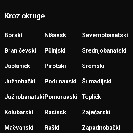
Kroz okruge
Borski
Nišavski
Severnobanatski
Braničevski
Pčinjski
Srednjobanatski
Jablanički
Pirotski
Sremski
Južnobački
Podunavski
Šumadijski
Južnobanatski
Pomoravski
Toplički
Kolubarski
Rasinski
Zaječarski
Mačvanski
Raški
Zapadnobački