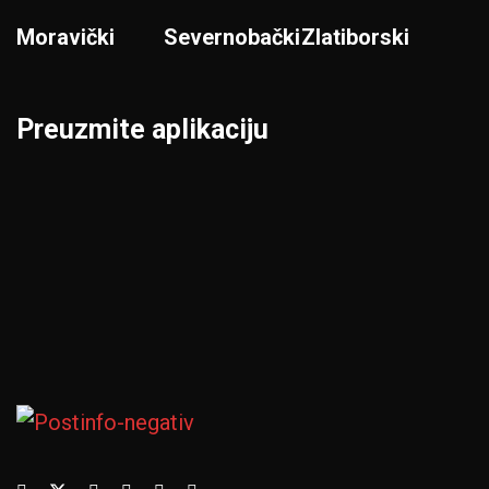
Moravički
Severnobački
Zlatiborski
Preuzmite aplikaciju