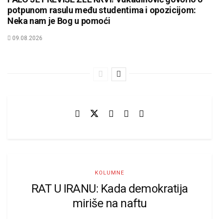
potpunom rasulu među studentima i opozicijom:
Neka nam je Bog u pomoći
09.08.2026
KOLUMNE
RAT U IRANU: Kada demokratija
miriše na naftu