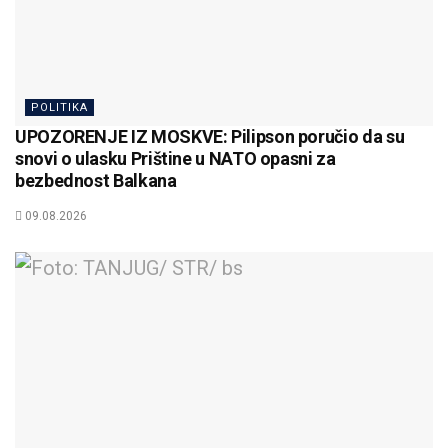
POLITIKA
UPOZORENJE IZ MOSKVE: Pilipson poručio da su
snovi o ulasku Prištine u NATO opasni za
bezbednost Balkana
09.08.2026