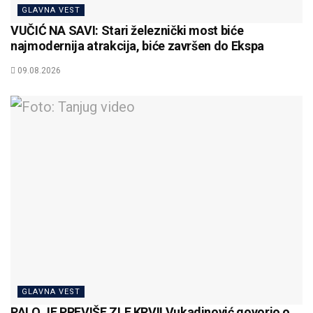
GLAVNA VEST
VUČIĆ NA SAVI: Stari železnički most biće
najmodernija atrakcija, biće završen do Ekspa
09.08.2026
GLAVNA VEST
PALO JE PREVIŠE ZLE KRVI! Vukadinović govorio o