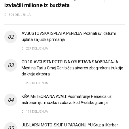
izvlačili milione iz budžeta
504 DELJENJA
AVGUSTOVSKA ISPLATA PENZIJA: Poznati svi datumi
uplata za julska primanja
227 DELJENJA
OD 10. AVGUSTA POTPUNA OBUSTAVA SAOBRAĆAJA:
Most na Tari u Crnoj Gori biće zatvoren zbog rekonstrukcije
do kraja oktobra
239 DELJENJA
KIŠA METEORA NA AVALI: Posmatranje Perseida uz
astronomiju, muziku i zabavu kod Avalskog tornja
179 DELJENJA
JUBILARNI MOTO-SKUP U PARAĆINU: YU Grupa i Kerber