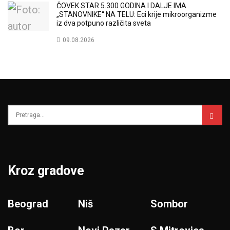
ČOVEK STAR 5.300 GODINA I DALJE IMA
„STANOVNIKE“ NA TELU: Eci krije mikroorganizme
iz dva potpuno različita sveta
09.08.2026
Kroz gradove
Beograd
Niš
Sombor