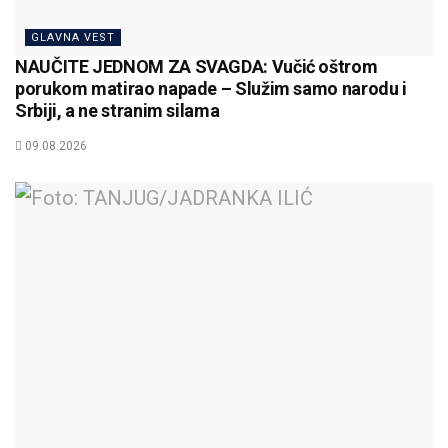
GLAVNA VEST
NAUČITE JEDNOM ZA SVAGDA: Vučić oštrom
porukom matirao napade – Služim samo narodu i
Srbiji, a ne stranim silama
09.08.2026