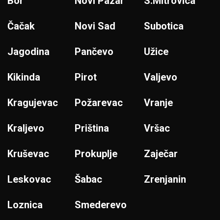
Bor
Novi Pazar
S.Mitrovica
Čačak
Novi Sad
Subotica
Jagodina
Pančevo
Užice
Kikinda
Pirot
Valjevo
Kragujevac
Požarevac
Vranje
Kraljevo
Priština
Vršac
Kruševac
Prokuplje
Zaječar
Leskovac
Šabac
Zrenjanin
Loznica
Smederevo