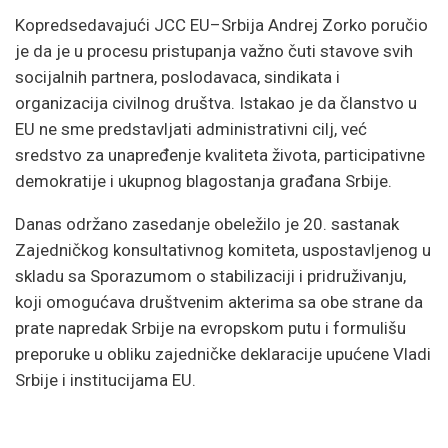
Kopredsedavajući JCC EU–Srbija Andrej Zorko poručio
je da je u procesu pristupanja važno čuti stavove svih
socijalnih partnera, poslodavaca, sindikata i
organizacija civilnog društva. Istakao je da članstvo u
EU ne sme predstavljati administrativni cilj, već
sredstvo za unapređenje kvaliteta života, participativne
demokratije i ukupnog blagostanja građana Srbije.
Danas održano zasedanje obeležilo je 20. sastanak
Zajedničkog konsultativnog komiteta, uspostavljenog u
skladu sa Sporazumom o stabilizaciji i pridruživanju,
koji omogućava društvenim akterima sa obe strane da
prate napredak Srbije na evropskom putu i formulišu
preporuke u obliku zajedničke deklaracije upućene Vladi
Srbije i institucijama EU.