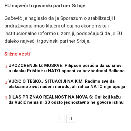
EU najveći trgovinski partner Srbije
Gačević je naglasio da je Sporazum o stabilizaciji i
pridruživanju imao ključni uticaj na ekonomske i
institucionalne reforme u zemlji, podsećajući da je EU
daleko najveći trgovinski partner Srbije.
Slične vesti
UPOZORENJE IZ MOSKVE: Pilipson poručio da su snovi
o ulasku Prištine u NATO opasni za bezbednost Balkana
VUČIĆ O TEŠKOJ SITUACIJI NA KiM: Radimo sve da
olakšamo život našem narodu, ali rat sa NATO nije opcija
ĐILAS PRIZNAO REALNOST NA NOVA S: Oni koji kažu
da Vučić nema ni 30 odsto jednostavno ne govore istinu