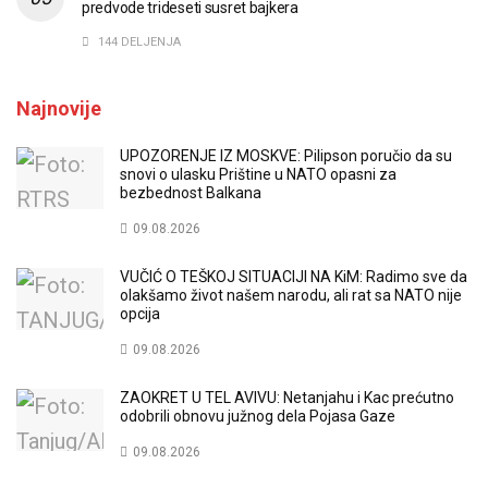
predvode trideseti susret bajkera
144 DELJENJA
Najnovije
UPOZORENJE IZ MOSKVE: Pilipson poručio da su
snovi o ulasku Prištine u NATO opasni za
bezbednost Balkana
09.08.2026
VUČIĆ O TEŠKOJ SITUACIJI NA KiM: Radimo sve da
olakšamo život našem narodu, ali rat sa NATO nije
opcija
09.08.2026
ZAOKRET U TEL AVIVU: Netanjahu i Kac prećutno
odobrili obnovu južnog dela Pojasa Gaze
09.08.2026