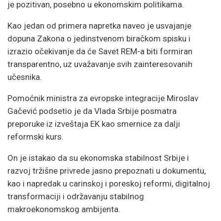
je pozitivan, posebno u ekonomskim politikama.
Kao jedan od primera napretka naveo je usvajanje
dopuna Zakona o jedinstvenom biračkom spisku i
izrazio očekivanje da će Savet REM-a biti formiran
transparentno, uz uvažavanje svih zainteresovanih
učesnika.
Pomoćnik ministra za evropske integracije Miroslav
Gačević podsetio je da Vlada Srbije posmatra
preporuke iz izveštaja EK kao smernice za dalji
reformski kurs.
On je istakao da su ekonomska stabilnost Srbije i
razvoj tržišne privrede jasno prepoznati u dokumentu,
kao i napredak u carinskoj i poreskoj reformi, digitalnoj
transformaciji i održavanju stabilnog
makroekonomskog ambijenta.