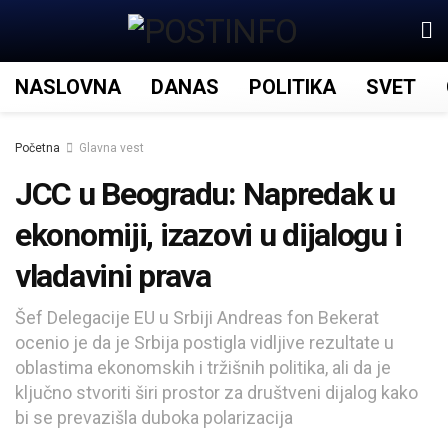
NASLOVNA
DANAS
POLITIKA
SVET
Početna
Glavna vest
JCC u Beogradu: Napredak u
ekonomiji, izazovi u dijalogu i
vladavini prava
Šef Delegacije EU u Srbiji Andreas fon Bekerat
ocenio je da je Srbija postigla vidljive rezultate u
oblastima ekonomskih i tržišnih politika, ali da je
ključno stvoriti širi prostor za društveni dijalog kako
bi se prevazišla duboka polarizacija