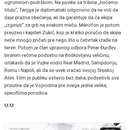
ogromnom podrškom. Na povike sa tribina „hoćemo
titulu“, Tanjga je diplomatski odgovorio da ne voli da
daje prazna obećanja, ali da garantuje da će ekipa
„izginuti“ za grb na svakom meču. Mikrofon je potom
preuzeo i kapiten Zukić, koji je kratko poručio da ekipa
neće mnogo pričati pre nego što u četvrtak izađe na
teren. Potom je član upravnog odbora Petar Đurđev
biranim rečima podsetio na Boškovljevu veličinu,
istakavši da je Vujke vodio Real Madrid, Sampdoriju,
Romu i Napoli, ali da se uvek vraćao svojoj Srpskoj
Atini. Film je publiku ostavio bez daha, podsetivši sve
prisutne da je Vojvodina pre svega jedna velika,
specifična porodica.
M.M.