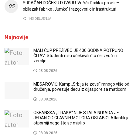
SRDAČAN DOČEK U DRVARU: Vučić i Dodik u poseti –
obilazak fabrike „Jumko” i razgovori o infrastrukturi
143 DELJENJA
Najnovije
MALI ĆUP PREŽIVEO JE 400 GODINA POTPUNO
ČITAV: Studenti nisu očekivali šta će izvući iz
zemlje
08.08.2026
MESAROVIĆ: Kamp „Srbija te zove“ mnogo više od
druženja, povezuje decu iz dijaspore sa maticom
08.08.2026
OKEANSKA „TRAKA“ NIJE STALA NI KADA JE
JEDAN OD GLAVNIH MOTORA OSLABIO: Atlantik je
otporniji nego što se mislilo
08.08.2026