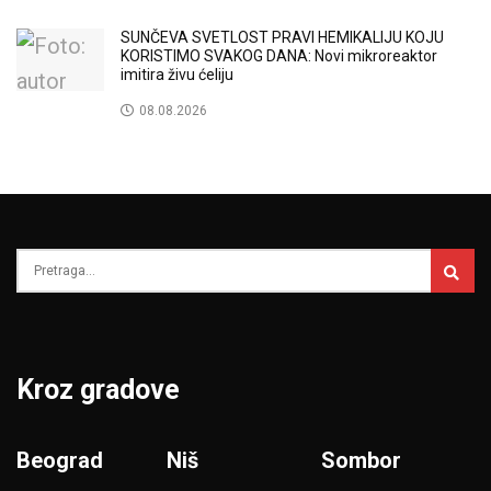
SUNČEVA SVETLOST PRAVI HEMIKALIJU KOJU
KORISTIMO SVAKOG DANA: Novi mikroreaktor
imitira živu ćeliju
08.08.2026
Kroz gradove
Beograd
Niš
Sombor