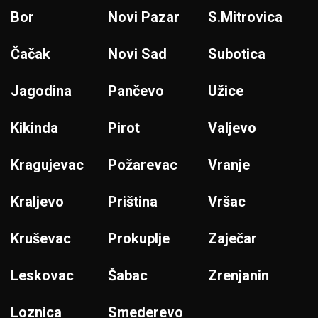
Bor
Novi Pazar
S.Mitrovica
Čačak
Novi Sad
Subotica
Jagodina
Pančevo
Užice
Kikinda
Pirot
Valjevo
Kragujevac
Požarevac
Vranje
Kraljevo
Priština
Vršac
Kruševac
Prokuplje
Zaječar
Leskovac
Šabac
Zrenjanin
Loznica
Smederevo