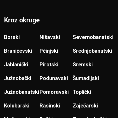
Kroz okruge
Borski
Nišavski
Severnobanatski
Braničevski
Pčinjski
Srednjobanatski
Jablanički
Pirotski
Sremski
Južnobački
Podunavski
Šumadijski
Južnobanatski
Pomoravski
Toplički
Kolubarski
Rasinski
Zaječarski