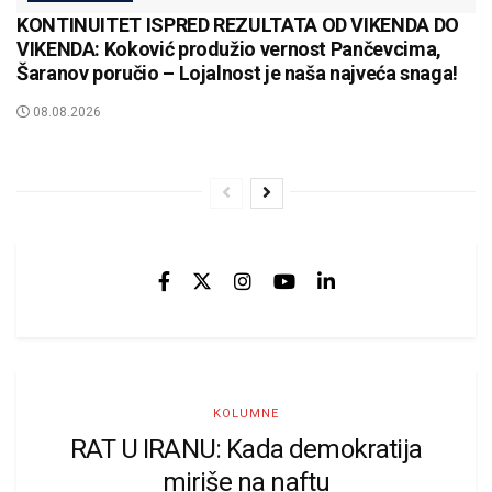
KONTINUITET ISPRED REZULTATA OD VIKENDA DO
VIKENDA: Koković produžio vernost Pančevcima,
Šaranov poručio – Lojalnost je naša najveća snaga!
08.08.2026
KOLUMNE
RAT U IRANU: Kada demokratija
miriše na naftu