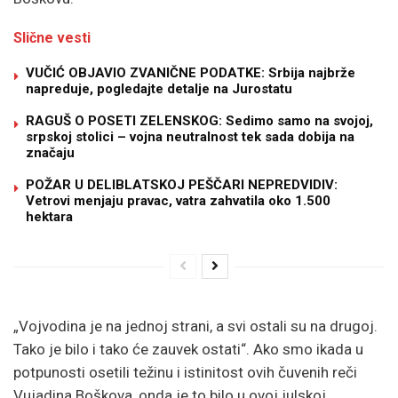
Slične vesti
VUČIĆ OBJAVIO ZVANIČNE PODATKE: Srbija najbrže
napreduje, pogledajte detalje na Jurostatu
RAGUŠ O POSETI ZELENSKOG: Sedimo samo na svojoj,
srpskoj stolici – vojna neutralnost tek sada dobija na
značaju
POŽAR U DELIBLATSKOJ PEŠČARI NEPREDVIDIV:
Vetrovi menjaju pravac, vatra zahvatila oko 1.500
hektara
„Vojvodina je na jednoj strani, a svi ostali su na drugoj.
Tako je bilo i tako će zauvek ostati“. Ako smo ikada u
potpunosti osetili težinu i istinitost ovih čuvenih reči
Vujadina Boškova, onda je to bilo u ovoj julskoj