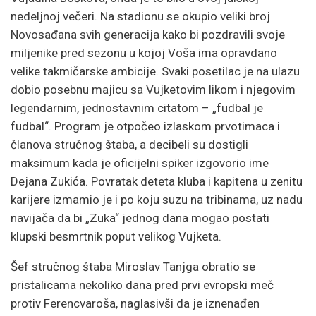
nedeljnoj večeri. Na stadionu se okupio veliki broj
Novosađana svih generacija kako bi pozdravili svoje
miljenike pred sezonu u kojoj Voša ima opravdano
velike takmičarske ambicije. Svaki posetilac je na ulazu
dobio posebnu majicu sa Vujketovim likom i njegovim
legendarnim, jednostavnim citatom – „fudbal je
fudbal“. Program je otpočeo izlaskom prvotimaca i
članova stručnog štaba, a decibeli su dostigli
maksimum kada je oficijelni spiker izgovorio ime
Dejana Zukića. Povratak deteta kluba i kapitena u zenitu
karijere izmamio je i po koju suzu na tribinama, uz nadu
navijača da bi „Zuka“ jednog dana mogao postati
klupski besmrtnik poput velikog Vujketa.
Šef stručnog štaba Miroslav Tanjga obratio se
pristalicama nekoliko dana pred prvi evropski meč
protiv Ferencvaroša, naglasivši da je iznenađen