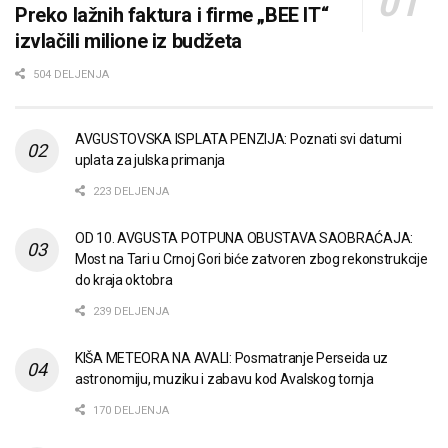
Preko lažnih faktura i firme „BEE IT“
izvlačili milione iz budžeta
504 DELJENJA
AVGUSTOVSKA ISPLATA PENZIJA: Poznati svi datumi
uplata za julska primanja
223 DELJENJA
OD 10. AVGUSTA POTPUNA OBUSTAVA SAOBRAĆAJA:
Most na Tari u Crnoj Gori biće zatvoren zbog rekonstrukcije
do kraja oktobra
239 DELJENJA
KIŠA METEORA NA AVALI: Posmatranje Perseida uz
astronomiju, muziku i zabavu kod Avalskog tornja
170 DELJENJA