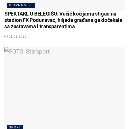
GLAVNA VEST
SPEKTAKL U BELEGIŠU: Vučić kočijama stigao na
stadion FK Podunavac, hiljade građana ga dočekale
sa zastavama i transparentima
08.08.2026
SPORT