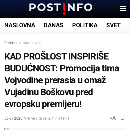
NASLOVNA
DANAS
POLITIKA
SVET
Početna
Glavna vest
KAD PROŠLOST INSPIRIŠE
BUDUĆNOST: Promocija tima
Vojvodine prerasla u omaž
Vujadinu Boškovu pred
evropsku premijeru!
A
06.07.2026
Vreme čitanja: 2 min čitanja
A