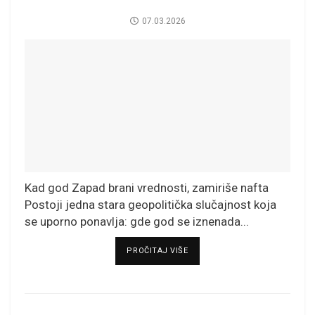
07.03.2026
Kad god Zapad brani vrednosti, zamiriše nafta
Postoji jedna stara geopolitička slučajnost koja
se uporno ponavlja: gde god se iznenada...
DETAILS
PROČITAJ VIŠE