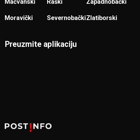
Mačvanski
Raški
Zapadnobački
Moravički
Severnobački
Zlatiborski
Preuzmite aplikaciju