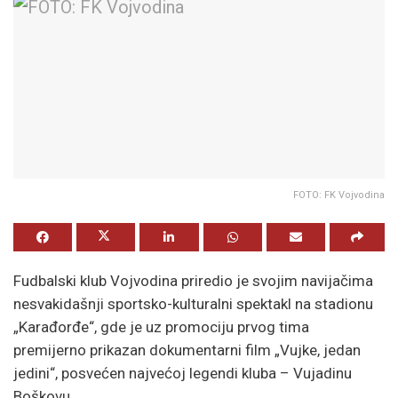
FOTO: FK Vojvodina
Fudbalski klub Vojvodina priredio je svojim navijačima
nesvakidašnji sportsko-kulturalni spektakl na stadionu
„Karađorđe“, gde je uz promociju prvog tima
premijerno prikazan dokumentarni film „Vujke, jedan
jedini“, posvećen najvećoj legendi kluba – Vujadinu
Boškovu.