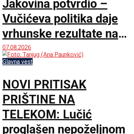
Jakovina potvrdio –
Vučićeva politika daje
vrhunske rezultate na
međunarodnoj sceni
07.08.2026
Glavna vest
NOVI PRITISAK
PRIŠTINE NA
TELEKOM: Lučić
proglašen nepoželjnom