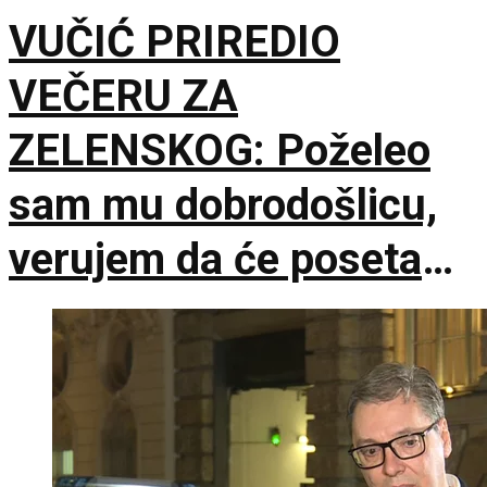
VUČIĆ PRIREDIO
VEČERU ZA
ZELENSKOG: Poželeo
sam mu dobrodošlicu,
verujem da će poseta
doprineti razvoju
odnosa