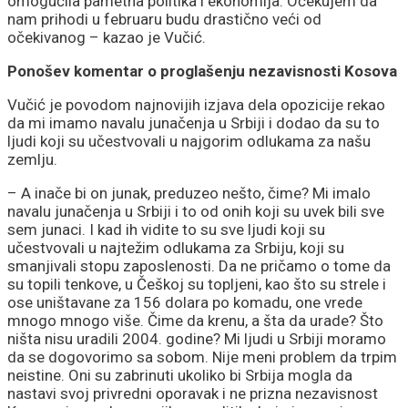
omogućila pametna politika i ekonomija. Očekujem da
nam prihodi u februaru budu drastično veći od
očekivanog – kazao je Vučić.
Ponošev komentar o proglašenju nezavisnosti Kosova
Vučić je povodom najnovijih izjava dela opozicije rekao
da mi imamo navalu junačenja u Srbiji i dodao da su to
ljudi koji su učestvovali u najgorim odlukama za našu
zemlju.
– A inače bi on junak, preduzeo nešto, čime? Mi imalo
navalu junačenja u Srbiji i to od onih koji su uvek bili sve
sem junaci. I kad ih vidite to su sve ljudi koji su
učestvovali u najtežim odlukama za Srbiju, koji su
smanjivali stopu zaposlenosti. Da ne pričamo o tome da
su topili tenkove, u Češkoj su topljeni, kao što su strele i
ose uništavane za 156 dolara po komadu, one vrede
mnogo mnogo više. Čime da krenu, a šta da urade? Što
ništa nisu uradili 2004. godine? Mi ljudi u Srbiji moramo
da se dogovorimo sa sobom. Nije meni problem da trpim
neistine. Oni su zabrinuti ukoliko bi Srbija mogla da
nastavi svoj privredni oporavak i ne prizna nezavisnost