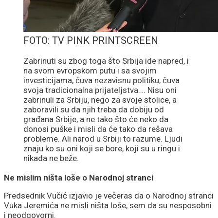
FOTO: TV PINK PRINTSCREEN
Zabrinuti su zbog toga što Srbija ide napred, i
na svom evropskom putu i sa svojim
investicijama, čuva nezavisnu politiku, čuva
svoja tradicionalna prijateljstva…. Nisu oni
zabrinuli za Srbiju, nego za svoje stolice, a
zaboravili su da njih treba da dobiju od
građana Srbije, a ne tako što će neko da
donosi puške i misli da će tako da rešava
probleme. Ali narod u Srbiji to razume. Ljudi
znaju ko su oni koji se bore, koji su u ringu i
nikada ne beže.
Ne mislim ništa loše o Narodnoj stranci
Predsednik Vučić izjavio je večeras da o Narodnoj stranci
Vuka Jeremića ne misli ništa loše, sem da su nesposobni
i neodgovorni.