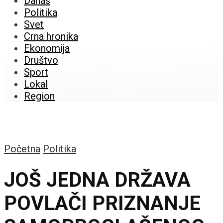
Danas
Politika
Svet
Crna hronika
Ekonomija
Društvo
Sport
Lokal
Region
Početna
Politika
JOŠ JEDNA DRŽAVA
POVLAČI PRIZNANJE