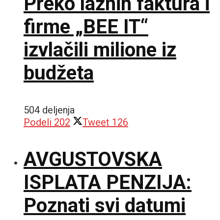
Preko lažnih faktura i
firme „BEE IT“
izvlačili milione iz
budžeta
504 deljenja
Podeli
202
Tweet
126
AVGUSTOVSKA
ISPLATA PENZIJA:
Poznati svi datumi