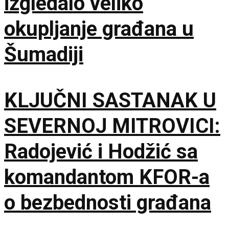
izgledalo veliko
okupljanje građana u
Šumadiji
KLJUČNI SASTANAK U
SEVERNOJ MITROVICI:
Radojević i Hodžić sa
komandantom KFOR-a
o bezbednosti građana