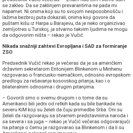
se zakleo. Da se zaklinjem prevarantima ne pada mi
napamet. Ni onima koji su to svojom nesposobnošću i
lažima bezbroj puta dokazali, onima koji govore da
puštam kišu iz Harpa u Barajevu, da je neko organizivao
zemljotres u Turskoj, ja stvarno takvim ljudima ne mogu
da odgovorim ništa – rekao je Vučić.
Nikada snažniji zahtevi Evropljana i SAD za formiranje
ZSO
Predsednik Vučić rekao je večeras da je sa američkim
državnim sekretarom Entonijem Blinkenom u Minhenu
razgovarao o francusko-nemačkom, odnosno evropskom
predlogu za rešavanje kosovskog pitanja, kao i o
bilateralnim odnosima i drugim pitanjima.
– Govorili smo o svemu drugom i o tome da su
Amerikanci bili jedni od retkih kada su bile barikade na
severu KiM koji su želeli da čuju primedbe Srba. Oni su
želeli da razgovaraju sa stvarnim predstavniima naroda i
sa severa i sa juga – rekao je Vučić večeras odgovarajući
na pitanje o čemu je razgovarao sa Blinkenom i da li su