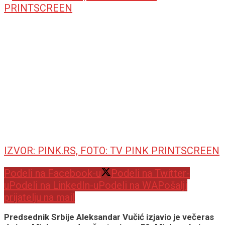
IZVOR: PINK.RS, FOTO: TV PINK PRINTSCREEN
Podeli na Facebook-u
Podeli na Twitter-
u
Podeli na LinkedIn-u
Podeli na WA
Pošalji
prijatelju na mail
Predsednik Srbije Aleksandar Vučić izjavio je večeras