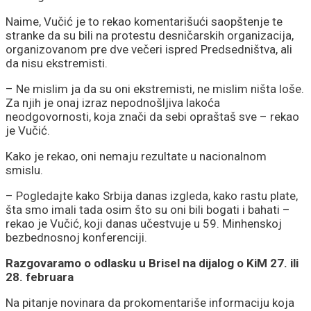
Naime, Vučić je to rekao komentarišući saopštenje te
stranke da su bili na protestu desničarskih organizacija,
organizovanom pre dve večeri ispred Predsedništva, ali
da nisu ekstremisti.
– Ne mislim ja da su oni ekstremisti, ne mislim ništa loše.
Za njih je onaj izraz nepodnošljiva lakoća
neodgovornosti, koja znači da sebi opraštaš sve – rekao
je Vučić.
Kako je rekao, oni nemaju rezultate u nacionalnom
smislu.
– Pogledajte kako Srbija danas izgleda, kako rastu plate,
šta smo imali tada osim što su oni bili bogati i bahati –
rekao je Vučić, koji danas učestvuje u 59. Minhenskoj
bezbednosnoj konferenciji.
Razgovaramo o odlasku u Brisel na dijalog o KiM 27. ili
28. februara
Na pitanje novinara da prokomentariše informaciju koja