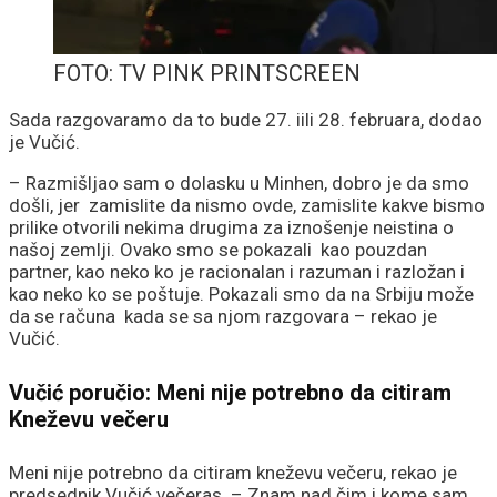
FOTO: TV PINK PRINTSCREEN
Sada razgovaramo da to bude 27. iili 28. februara, dodao
je Vučić.
– Razmišljao sam o dolasku u Minhen, dobro je da smo
došli, jer zamislite da nismo ovde, zamislite kakve bismo
prilike otvorili nekima drugima za iznošenje neistina o
našoj zemlji. Ovako smo se pokazali kao pouzdan
partner, kao neko ko je racionalan i razuman i razložan i
kao neko ko se poštuje. Pokazali smo da na Srbiju može
da se računa kada se sa njom razgovara – rekao je
Vučić.
Vučić poručio: Meni nije potrebno da citiram
Kneževu večeru
Meni nije potrebno da citiram kneževu večeru, rekao je
predsednik Vučić večeras. – Znam nad čim i kome sam