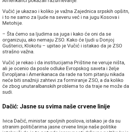
Amerikanci pokazali razumevanje.
Vučić je ukazao i koliko je važna Zajednica srpskih opšitn,
i to ne samo za ljude na severu već i na jugu Kosova i
Metohije.
– Šta ćemo sa ljudima sa juga i kako će oni da se
organizuju, ako nemaju ZSO. Kako će ljudi u Donjoj
Gušterici, Klokotu – upitao je Vučić i istakao da je ZSO
strašno važna.
Vučić je rekao i da institucijama Prištine ne veruje ništa,
ali je ocenio da posle odluke Evropskog saveta i želje
Evropljana i Amerikanaca da rade na tom pitanju nikada
neće biti snažniji zahtevi za formiranje ZSO, a da koliko
će zbog unutaralbanskih problema to da traje ne može da
sudi.
Dačić: Jasne su svima naše crvene linije
Ivica Dačić, ministar spoljnih poslova, istakao je da su
stranim političarima jasne crvene linije naše politike