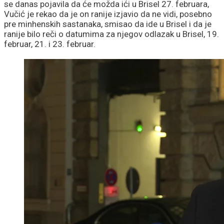
se danas pojavila da će možda ići u Brisel 27. februara,
Vučić je rekao da je on ranije izjavio da ne vidi, posebno
pre minhenskih sastanaka, smisao da ide u Brisel i da je
ranije bilo reči o datumima za njegov odlazak u Brisel, 19.
februar, 21. i 23. februar.