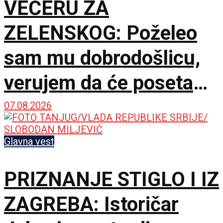
VEČERU ZA
ZELENSKOG: Poželeo
sam mu dobrodošlicu,
verujem da će poseta
doprineti razvoju
07.08.2026
odnosa
Glavna vest
PRIZNANJE STIGLO I IZ
ZAGREBA: Istoričar