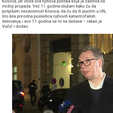
Kosova, jer onda sva njihova politika koja je zasniva na
mržnji propada. Već 11 godina slušam kako ću da
potpišem nezavisnost Kosova, da ću da ih pustim u UN,
što bila prirodna posledica njihovih katastrofalnih
delovanja, i evo 11 godina se to ne dešava – rekao je
Vučić i dodao: