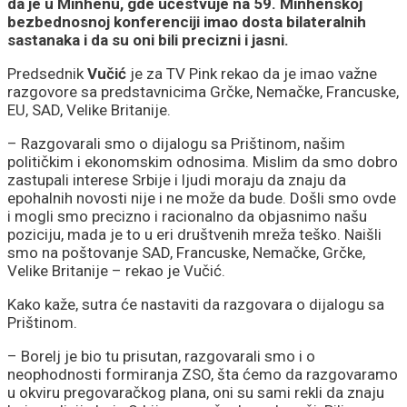
da je u Minhenu, gde učestvuje na 59. Minhenskoj
bezbednosnoj konferenciji imao dosta bilateralnih
sastanaka i da su oni bili precizni i jasni.
Predsednik
Vučić
je za TV Pink rekao da je imao važne
razgovore sa predstavnicima Grčke, Nemačke, Francuske,
EU, SAD, Velike Britanije.
– Razgovarali smo o dijalogu sa Prištinom, našim
političkim i ekonomskim odnosima. Mislim da smo dobro
zastupali interese Srbije i ljudi moraju da znaju da
epohalnih novosti nije i ne može da bude. Došli smo ovde
i mogli smo precizno i racionalno da objasnimo našu
poziciju, mada je to u eri društvenih mreža teško. Naišli
smo na poštovanje SAD, Francuske, Nemačke, Grčke,
Velike Britanije – rekao je Vučić.
Kako kaže, sutra će nastaviti da razgovara o dijalogu sa
Prištinom.
– Borelj je bio tu prisutan, razgovarali smo i o
neophodnosti formiranja ZSO, šta ćemo da razgovaramo
u okviru pregovaračkog plana, oni su sami rekli da znaju