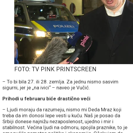
FOTO: TV PINK PRINTSCREEN
– To bi bila 27. ili 28. zemlja. Za jednu nismo sasvim
sigurni, jer je „na ivici“ – naveo je Vučić.
Prihodi u februaru biće drastično veći
– Ljudi moraju da razumeju, nismo mi Deda Mraz koji
treba da im donosi lepe vesti u kuću. Naš je posao da
Srbiji donese najnižu nezaposlenost, ujedno i mir i
stabilnost. Većina ljudi na odmoru, spojila praznike, to je