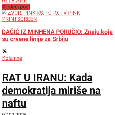
07.08.2026
Sledeći post
DAČIĆ IZ MINHENA PORUČIO: Znaju koje
su crvene linije za Srbiju
Kolumne
RAT U IRANU: Kada
demokratija miriše na
naftu