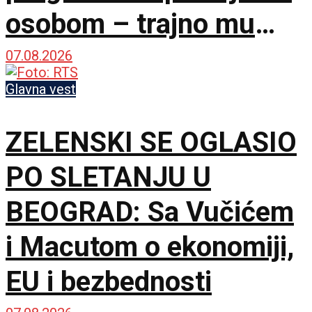
osobom – trajno mu
zabranjen ulazak na
07.08.2026
KiM
Glavna vest
ZELENSKI SE OGLASIO
PO SLETANJU U
BEOGRAD: Sa Vučićem
i Macutom o ekonomiji,
EU i bezbednosti