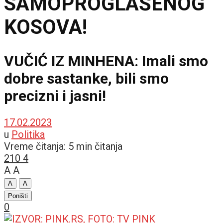
SAMOPROGLAŠENOG
KOSOVA!
VUČIĆ IZ MINHENA: Imali smo
dobre sastanke, bili smo
precizni i jasni!
17.02.2023
u
Politika
Vreme čitanja: 5 min čitanja
210
4
A
A
A
A
Poništi
0