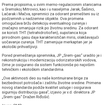
pojačane službe
Prema propisima, u svim merno-regulacionim stanicama
u Sremskoj Mitrovici, kao i u naseljima Jarak, Šašinci,
Laćarak i Mačva, spremnici za odorant premešteni su iz
podzemnih u nadzemne objekte. Ova promena
omogućava bržu detekciju eventualnog curenja i
značajno smanjuje rizik po životnu sredinu. Za odorant
se koristi THT (tetrahidrotiofen), supstanca koja
prirodnom gasu daje karakterističan miris, olakšavajući
uočavanje curenja. THT zamenjuje merkaptan jer je
ekološki prihvatljiviji.
Pored premeštanja spremnika, JP „Srem-gas“ uradilo je i
rekonstrukciju i modernizaciju odorizatorskih vodova,
čime je osigurano da sistem funkcioniše po najvišim
tehničkim i ekološkim standardima.
„Ove aktivnosti deo su naše kontinuirane brige za
bezbednost potrošača i zaštitu životne sredine. Primena
novog standarda podiže kvalitet usluge i osigurava
sigurniju distribuciju gasa“, izjavio je v.d. direktora JP
„Srem-gas“ Dražen Riđošić.