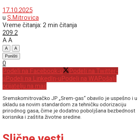
17.10.2025
u
S.Mitrovica
Vreme čitanja: 2 min čitanja
209
2
A
A
A
A
Poništi
0
Podeli na Facebook-u
Podeli na Twitter-
u
Podeli na LinkedIn-u
Podeli na WA
Pošalji
prijatelju na mail
Sremskomitrovačko JP „Srem-gas“ obavilo je uspešno i u
skladu sa novim standardom za tehničku odorizaciju
prirodnog gasa, čime je dodatno poboljšana bezbednost
korisnika i zaštita životne sredine.
Slične vesti