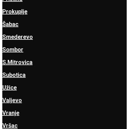
Prokuplje
Šabac
Smederevo
Sombor
S.Mitrovica
Subotica
Užice
Valjevo
Vranje
Vršac