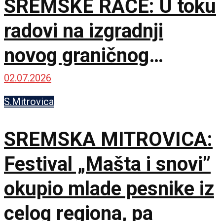
SREMSKE RAČE: U toku
radovi na izgradnji
novog graničnog
prelaza
02.07.2026
S.Mitrovica
SREMSKA MITROVICA:
Festival „Mašta i snovi”
okupio mlade pesnike iz
celog regiona, pa