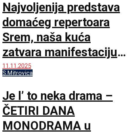
Najvoljenija predstava
domaćeg repertoara
Srem, naša kuća
zatvara manifestaciju
Četiri dana monodrame
11.11.2025
S.Mitrovica
Je l’ to neka drama –
ČETIRI DANA
MONODRAMA u