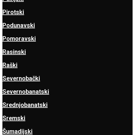
Pirotski
Podunavski
Pomoravski
Rasinski
Raški
Severnobački
Severnobanatski
Srednjobanatski
Sremski
Šumadijski