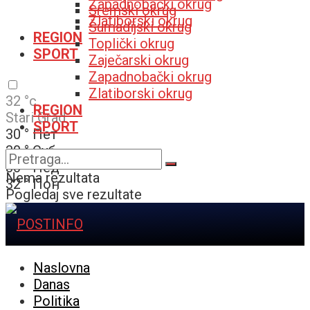
Zapadnobački okrug
Sremski okrug
Zlatiborski okrug
Šumadijski okrug
REGION
Toplički okrug
SPORT
Zaječarski okrug
Zapadnobački okrug
Zlatiborski okrug
32
°c
REGION
Stari Grad
SPORT
30
°
Пет
30
°
Суб
30
°
Нед
Nema rezultata
32
°
Пон
Pogledaj sve rezultate
Naslovna
Danas
Politika