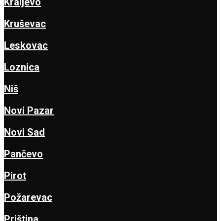
Kraljevo
Kruševac
Leskovac
Loznica
Niš
Novi Pazar
Novi Sad
Pančevo
Pirot
Požarevac
Priština