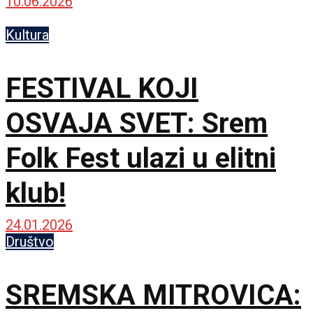
pojačane službe
10.06.2026
Kultura
FESTIVAL KOJI
OSVAJA SVET: Srem
Folk Fest ulazi u elitni
klub!
24.01.2026
Društvo
SREMSKA MITROVICA: