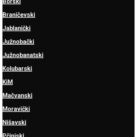
Borski
Braničevski
Jablanički
Južnobački
Južnobanatski
Kolubarski
KiM
Mačvanski
Moravički
Nišavski
Pčinjski