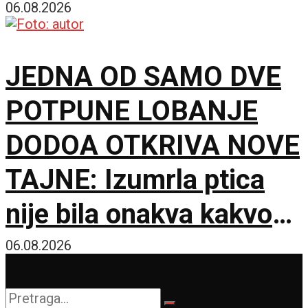
u Muzeju Jugoslavije
06.08.2026
JEDNA OD SAMO DVE
POTPUNE LOBANJE
DODOA OTKRIVA NOVE
TAJNE: Izumrla ptica
nije bila onakva kakvom
je zamišljamo
06.08.2026