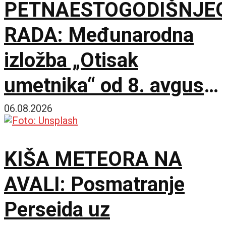
PETNAESTOGODIŠNJE
RADA: Međunarodna
izložba „Otisak
umetnika“ od 8. avgusta
u Paviljonu „Cvijeta
06.08.2026
Zuzorić“
KIŠA METEORA NA
AVALI: Posmatranje
Perseida uz