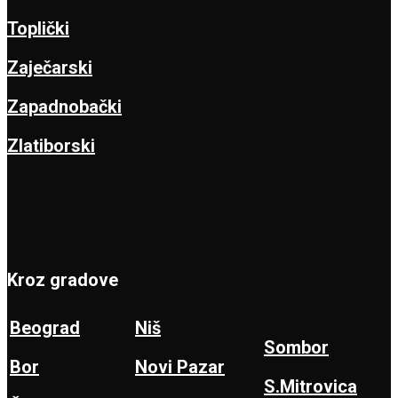
Toplički
Zaječarski
Zapadnobački
Zlatiborski
Kroz gradove
Beograd
Niš
Sombor
Bor
Novi Pazar
S.Mitrovica