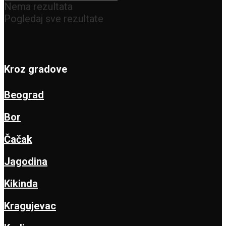
Nema rezultata
Pogledaj sve rezultate
Kroz gradove
Beograd
Bor
Čačak
Jagodina
Kikinda
Kragujevac