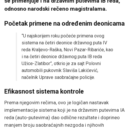
se primenjuje i na državnim putevima IB reda,
odnosno narodski rečeno magistralama.
Početak primene na određenim deonicama
“U najskorijem roku počeće primena ovog
sistema na četiri deonice državnog puta IV
reda Kraljevo-Raška, Novi Pazar-Ribariće, kao
i na četiri deonice državnog puta IB reda
Užice-Zlatibor”, otkrio je za sajt Polovni
automobili pukovnik Slaviša Lakićević,
načelnik Uprave saobraćajne policije.
Efikasnost sistema kontrole
Prema njegovim rečima, ovo je logičan nastavak
implementacije sistema koji je na državnim putevima IA
reda (auto-putevima) dao odlične rezultate i doprineo
manjem broju saobraćajnih nezgoda i njihovih