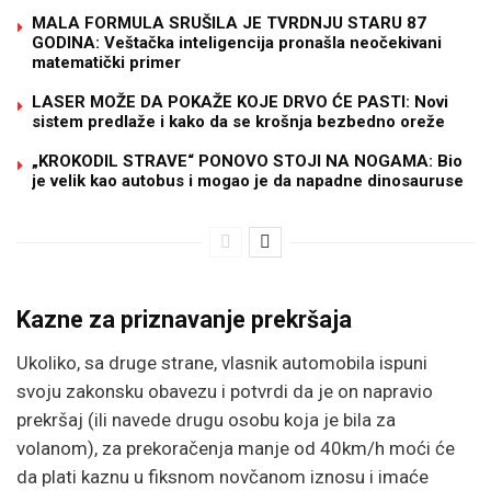
MALA FORMULA SRUŠILA JE TVRDNJU STARU 87
GODINA: Veštačka inteligencija pronašla neočekivani
matematički primer
LASER MOŽE DA POKAŽE KOJE DRVO ĆE PASTI: Novi
sistem predlaže i kako da se krošnja bezbedno oreže
„KROKODIL STRAVE“ PONOVO STOJI NA NOGAMA: Bio
je velik kao autobus i mogao je da napadne dinosauruse
Kazne za priznavanje prekršaja
Ukoliko, sa druge strane, vlasnik automobila ispuni
svoju zakonsku obavezu i potvrdi da je on napravio
prekršaj (ili navede drugu osobu koja je bila za
volanom), za prekoračenja manje od 40km/h moći će
da plati kaznu u fiksnom novčanom iznosu i imaće