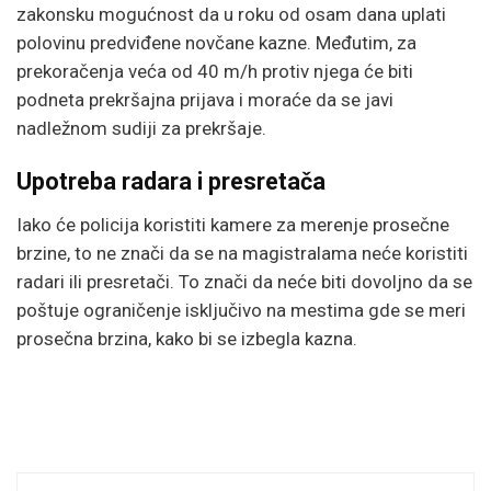
zakonsku mogućnost da u roku od osam dana uplati
polovinu predviđene novčane kazne. Međutim, za
prekoračenja veća od 40 m/h protiv njega će biti
podneta prekršajna prijava i moraće da se javi
nadležnom sudiji za prekršaje.
Upotreba radara i presretača
Iako će policija koristiti kamere za merenje prosečne
brzine, to ne znači da se na magistralama neće koristiti
radari ili presretači. To znači da neće biti dovoljno da se
poštuje ograničenje isključivo na mestima gde se meri
prosečna brzina, kako bi se izbegla kazna.