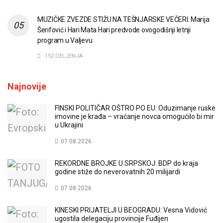
MUZIČKE ZVEZDE STIŽU NA TEŠNJARSKE VEČERI: Marija
Šerifović i Hari Mata Hari predvode ovogodišnji letnji
program u Valjevu
152 DELJENJA
Najnovije
FINSKI POLITIČAR OŠTRO PO EU: Oduzimanje ruske
imovine je krađa – vraćanje novca omogućilo bi mir
u Ukrajini
07.08.2026
REKORDNE BROJKE U SRPSKOJ: BDP do kraja
godine stiže do neverovatnih 20 milijardi
07.08.2026
KINESKI PRIJATELJI U BEOGRADU: Vesna Vidović
ugostila delegaciju provincije Fuđijen