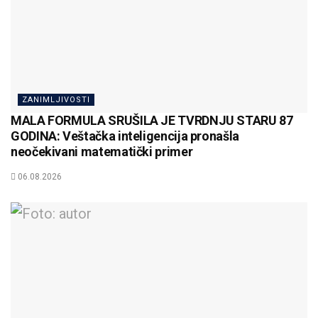
ZANIMLJIVOSTI
MALA FORMULA SRUŠILA JE TVRDNJU STARU 87
GODINA: Veštačka inteligencija pronašla
neočekivani matematički primer
06.08.2026