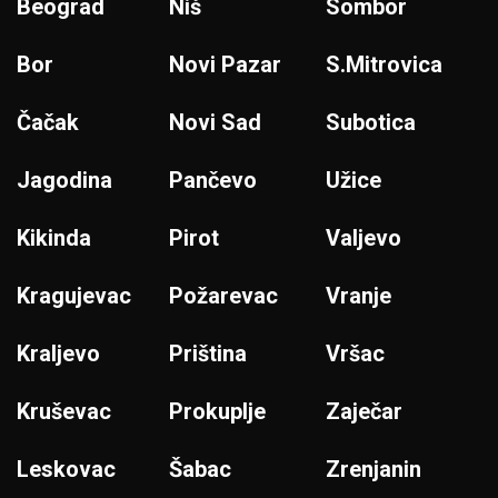
Beograd
Niš
Sombor
Bor
Novi Pazar
S.Mitrovica
Čačak
Novi Sad
Subotica
Jagodina
Pančevo
Užice
Kikinda
Pirot
Valjevo
Kragujevac
Požarevac
Vranje
Kraljevo
Priština
Vršac
Kruševac
Prokuplje
Zaječar
Leskovac
Šabac
Zrenjanin