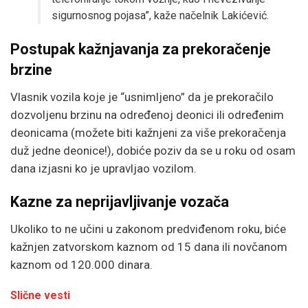
sigurnosnog pojasa”, kaže načelnik Lakićević.
Postupak kažnjavanja za prekoračenje
brzine
Vlasnik vozila koje je “usnimljeno” da je prekoračilo
dozvoljenu brzinu na određenoj deonici ili određenim
deonicama (možete biti kažnjeni za više prekoračenja
duž jedne deonice!), dobiće poziv da se u roku od osam
dana izjasni ko je upravljao vozilom.
Kazne za neprijavljivanje vozača
Ukoliko to ne učini u zakonom predviđenom roku, biće
kažnjen zatvorskom kaznom od 15 dana ili novčanom
kaznom od 120.000 dinara.
Slične vesti