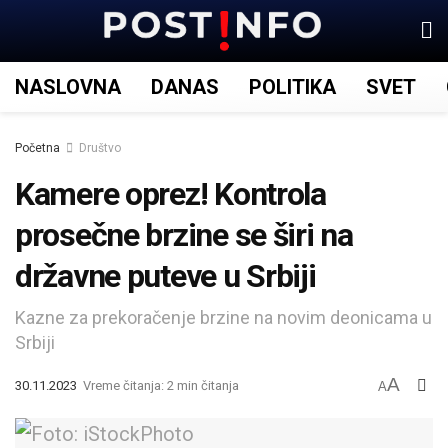
NASLOVNA
DANAS
POLITIKA
SVET
Početna
Društvo
Kamere oprez! Kontrola
prosečne brzine se širi na
državne puteve u Srbiji
Kazne za prekoračenje brzine na novim deonicama u
Srbiji
A
30.11.2023
Vreme čitanja: 2 min čitanja
A