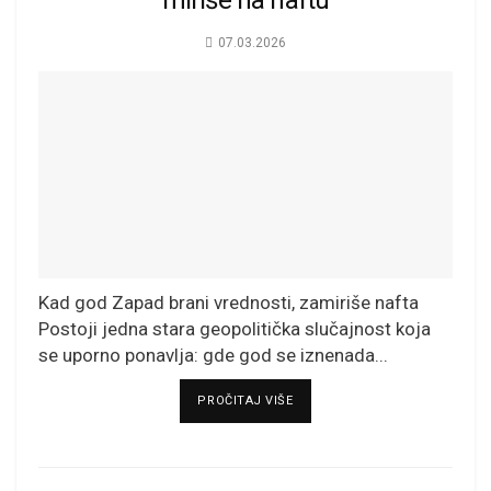
07.03.2026
Kad god Zapad brani vrednosti, zamiriše nafta
Postoji jedna stara geopolitička slučajnost koja
se uporno ponavlja: gde god se iznenada...
DETAILS
PROČITAJ VIŠE