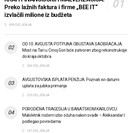
Preko lažnih faktura i firme „BEE IT“
izvlačili milione iz budžeta
499 DELJENJA
OD 10. AVGUSTA POTPUNA OBUSTAVA SAOBRAĆAJA:
Most na Tari u Crnoj Gori biće zatvoren zbog rekonstrukcije
do kraja oktobra
236 DELJENJA
AVGUSTOVSKA ISPLATA PENZIJA: Poznati svi datumi
uplata za julska primanja
210 DELJENJA
PORODIČNA TRAGEDIJA U BANATSKOM KARLOVCU:
Maloletnik nožem izbo očuha nakon svađe – Aleksandar I.
podlegao povredama
147 DELJENJA