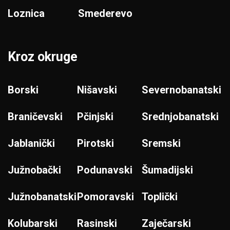
Loznica
Smederevo
Kroz okruge
Borski
Nišavski
Severnobanatski
Braničevski
Pčinjski
Srednjobanatski
Jablanički
Pirotski
Sremski
Južnobački
Podunavski
Šumadijski
Južnobanatski
Pomoravski
Toplički
Kolubarski
Rasinski
Zaječarski