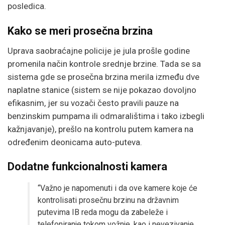
posledica.
Kako se meri prosečna brzina
Uprava saobraćajne policije je jula prošle godine
promenila način kontrole srednje brzine. Tada se sa
sistema gde se prosečna brzina merila između dve
naplatne stanice (sistem se nije pokazao dovoljno
efikasnim, jer su vozači često pravili pauze na
benzinskim pumpama ili odmaralištima i tako izbegli
kažnjavanje), prešlo na kontrolu putem kamera na
određenim deonicama auto-puteva.
Dodatne funkcionalnosti kamera
“Važno je napomenuti i da ove kamere koje će
kontrolisati prosečnu brzinu na državnim
putevima IB reda mogu da zabeleže i
telefoniranje tokom vožnje, kao i nevezivanje