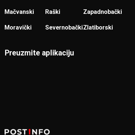
Mačvanski
Raški
Zapadnobački
Moravički
Severnobački
Zlatiborski
Preuzmite aplikaciju