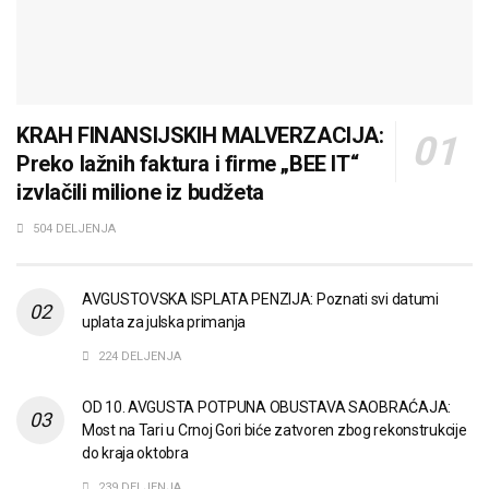
KRAH FINANSIJSKIH MALVERZACIJA:
Preko lažnih faktura i firme „BEE IT“
izvlačili milione iz budžeta
504 DELJENJA
AVGUSTOVSKA ISPLATA PENZIJA: Poznati svi datumi
uplata za julska primanja
224 DELJENJA
OD 10. AVGUSTA POTPUNA OBUSTAVA SAOBRAĆAJA:
Most na Tari u Crnoj Gori biće zatvoren zbog rekonstrukcije
do kraja oktobra
239 DELJENJA