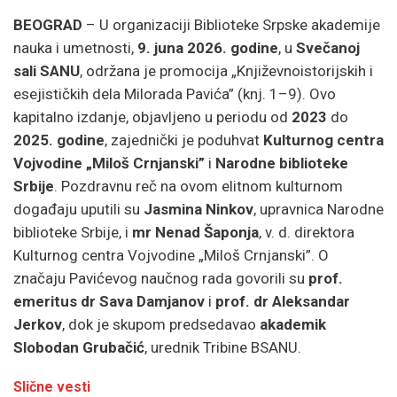
BEOGRAD
– U organizaciji Biblioteke Srpske akademije
nauka i umetnosti,
9. juna 2026. godine
, u
Svečanoj
sali SANU
, održana je promocija „Književnoistorijskih i
esejističkih dela Milorada Pavića” (knj. 1–9). Ovo
kapitalno izdanje, objavljeno u periodu od
2023
do
2025. godine
, zajednički je poduhvat
Kulturnog centra
Vojvodine „Miloš Crnjanski”
i
Narodne biblioteke
Srbije
. Pozdravnu reč na ovom elitnom kulturnom
događaju uputili su
Jasmina Ninkov
, upravnica Narodne
biblioteke Srbije, i
mr Nenad Šaponja
, v. d. direktora
Kulturnog centra Vojvodine „Miloš Crnjanski”. O
značaju Pavićevog naučnog rada govorili su
prof.
emeritus dr Sava Damjanov
i
prof. dr Aleksandar
Jerkov
, dok je skupom predsedavao
akademik
Slobodan Grubačić
, urednik Tribine BSANU.
Slične vesti