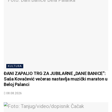
KULTURA
ĐANI ZAPALIO TRG ZA JUBILARNE „DANE BANICE“:
Saša Kovačević večeras nastavlja muzički maraton u
Beloj Palanci
08.08.2026