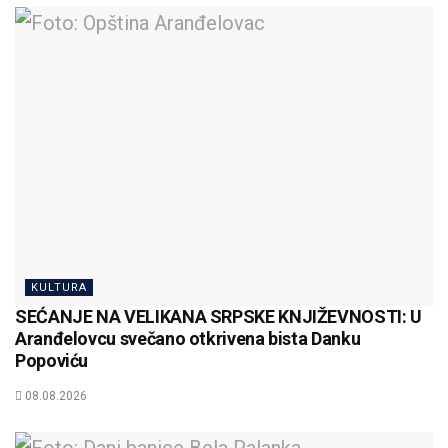
KULTURA
SEĆANJE NA VELIKANA SRPSKE KNJIŽEVNOSTI: U
Aranđelovcu svečano otkrivena bista Danku
Popoviću
08.08.2026