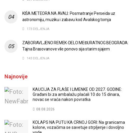
KIŠA METEORA NA AVALI: Posmatranje Perseida uz
astronomiju, muziku i zabavu kod Avalskog tornja
173 DELJENJA
ZABORAVLJENO REMEK-DELO MEĐURATNOG BEOGRADA:
Tajna Brasovanove vile ponovo sija starim sjajem
143 DELJENJA
Najnovije
KAUCİJA ZA FLAŠE I LIMENKE OD 2027. GODINE:
Građani bi za ambalažu plaćali 10 do 15 dinara,
novac se vraća nakon povratka
08.08.2026
KOLAPS NA PUTU KA CRNOJ GORI: Na granicama
kolone, vozačima se savetuje strpljenje i dovoljno
vode