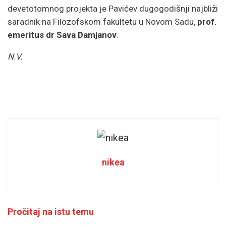
devetotomnog projekta je Pavićev dugogodišnji najbliži
saradnik na Filozofskom fakultetu u Novom Sadu,
prof.
emeritus dr Sava Damjanov
.
N.V.
nikea
Pročitaj na istu temu