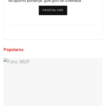
se uporno ponavlja: gde god se iznenada...
DETAILS
PROČITAJ VIŠE
Popularno