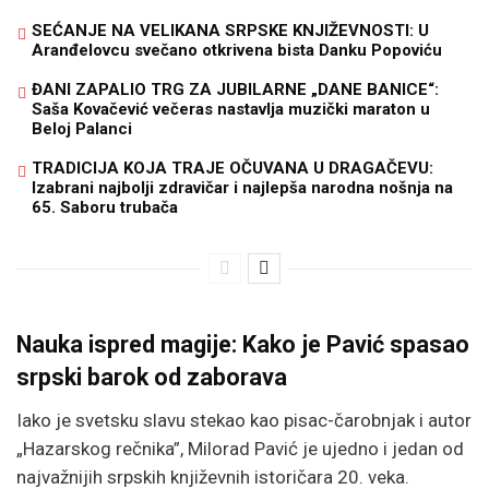
SEĆANJE NA VELIKANA SRPSKE KNJIŽEVNOSTI: U
Aranđelovcu svečano otkrivena bista Danku Popoviću
ĐANI ZAPALIO TRG ZA JUBILARNE „DANE BANICE“:
Saša Kovačević večeras nastavlja muzički maraton u
Beloj Palanci
TRADICIJA KOJA TRAJE OČUVANA U DRAGAČEVU:
Izabrani najbolji zdravičar i najlepša narodna nošnja na
65. Saboru trubača
Nauka ispred magije: Kako je Pavić spasao
srpski barok od zaborava
Iako je svetsku slavu stekao kao pisac-čarobnjak i autor
„Hazarskog rečnika”, Milorad Pavić je ujedno i jedan od
najvažnijih srpskih književnih istoričara 20. veka.