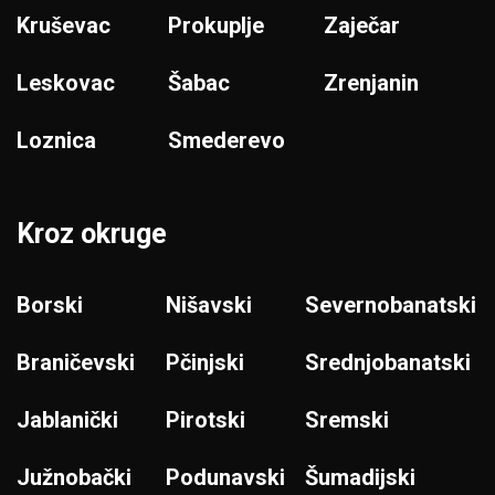
Kruševac
Prokuplje
Zaječar
Leskovac
Šabac
Zrenjanin
Loznica
Smederevo
Kroz okruge
Borski
Nišavski
Severnobanatski
Braničevski
Pčinjski
Srednjobanatski
Jablanički
Pirotski
Sremski
Južnobački
Podunavski
Šumadijski