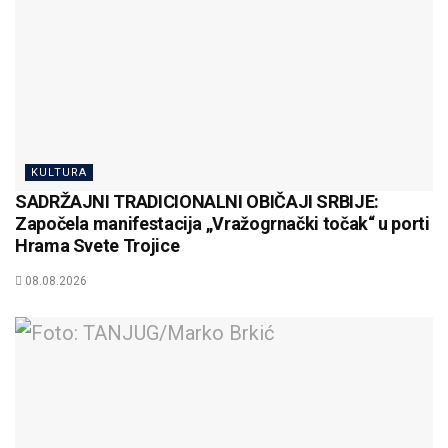
KULTURA
SADRŽAJNI TRADICIONALNI OBIČAJI SRBIJE:
Započela manifestacija „Vražogrnački točak“ u porti
Hrama Svete Trojice
08.08.2026