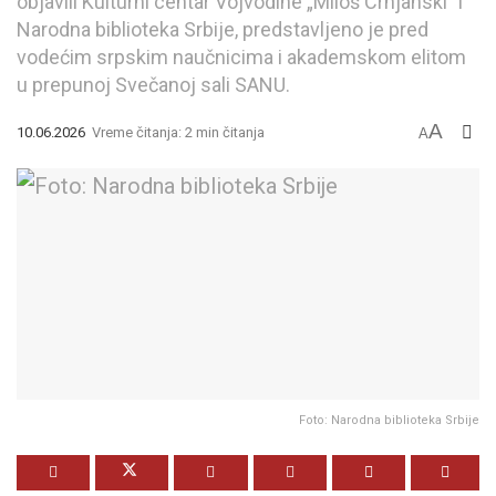
objavili Kulturni centar Vojvodine „Miloš Crnjanski” i
Narodna biblioteka Srbije, predstavljeno je pred
vodećim srpskim naučnicima i akademskom elitom
u prepunoj Svečanoj sali SANU.
A
10.06.2026
Vreme čitanja: 2 min čitanja
A
Foto: Narodna biblioteka Srbije