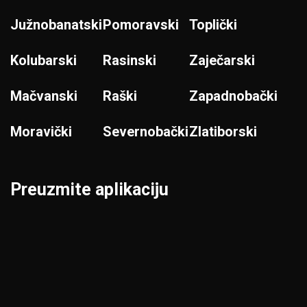
Južnobanatski
Pomoravski
Toplički
Kolubarski
Rasinski
Zaječarski
Mačvanski
Raški
Zapadnobački
Moravički
Severnobački
Zlatiborski
Preuzmite aplikaciju