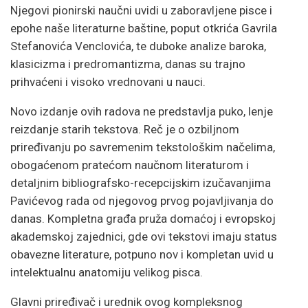
Njegovi pionirski naučni uvidi u zaboravljene pisce i
epohe naše literaturne baštine, poput otkrića Gavrila
Stefanovića Venclovića, te duboke analize baroka,
klasicizma i predromantizma, danas su trajno
prihvaćeni i visoko vrednovani u nauci.
Novo izdanje ovih radova ne predstavlja puko, lenje
reizdanje starih tekstova. Reč je o ozbiljnom
priređivanju po savremenim tekstološkim načelima,
obogaćenom pratećom naučnom literaturom i
detaljnim bibliografsko-recepcijskim izučavanjima
Pavićevog rada od njegovog prvog pojavljivanja do
danas. Kompletna građa pruža domaćoj i evropskoj
akademskoj zajednici, gde ovi tekstovi imaju status
obavezne literature, potpuno nov i kompletan uvid u
intelektualnu anatomiju velikog pisca.
Glavni priređivač i urednik ovog kompleksnog