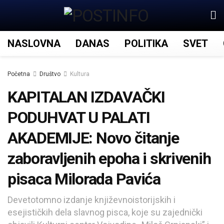
NASLOVNA
DANAS
POLITIKA
SVET
Početna
Društvo
Kultura
KAPITALAN IZDAVAČKI
PODUHVAT U PALATI
AKADEMIJE: Novo čitanje
zaboravljenih epoha i skrivenih
pisaca Milorada Pavića
Devetotomno izdanje književnoistorijskih i
esejističkih dela slavnog pisca, koje su zajednički