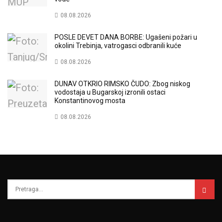
08.08.2026
POSLE DEVET DANA BORBE: Ugašeni požari u
okolini Trebinja, vatrogasci odbranili kuće
08.08.2026
DUNAV OTKRIO RIMSKO ČUDO: Zbog niskog
vodostaja u Bugarskoj izronili ostaci
Konstantinovog mosta
08.08.2026