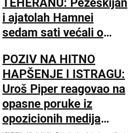
TEHERANU: Pezeškijan
i ajatolah Hamnei
sedam sati većali o
sudbini Irana
POZIV NA HITNO
HAPŠENJE I ISTRAGU:
Uroš Piper reagovao na
opasne poruke iz
opozicionih medija