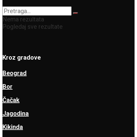
Nema rezultata
Pogledaj sve rezultate
Kroz gradove
Beograd
Bor
Čačak
Jagodina
Kikinda