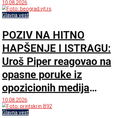
sudbini Irana
10.08.2026
Glavna vest
POZIV NA HITNO
HAPŠENJE I ISTRAGU:
Uroš Piper reagovao na
opasne poruke iz
opozicionih medija
upućene šefu države
10.08.2026
Glavna vest