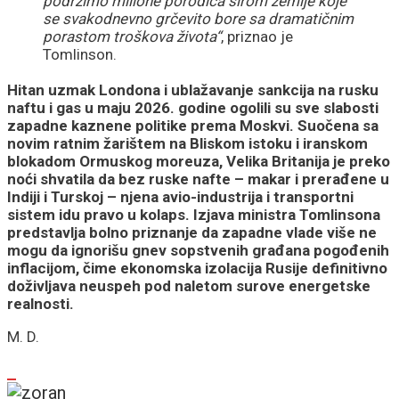
podržimo milione porodica širom zemlje koje
se svakodnevno grčevito bore sa dramatičnim
porastom troškova života“
, priznao je
Tomlinson.
Hitan uzmak Londona i ublažavanje sankcija na rusku
naftu i gas u maju 2026. godine ogolili su sve slabosti
zapadne kaznene politike prema Moskvi. Suočena sa
novim ratnim žarištem na Bliskom istoku i iranskom
blokadom Ormuskog moreuza, Velika Britanija je preko
noći shvatila da bez ruske nafte – makar i prerađene u
Indiji i Turskoj – njena avio-industrija i transportni
sistem idu pravo u kolaps. Izjava ministra Tomlinsona
predstavlja bolno priznanje da zapadne vlade više ne
mogu da ignorišu gnev sopstvenih građana pogođenih
inflacijom, čime ekonomska izolacija Rusije definitivno
doživljava neuspeh pod naletom surove energetske
realnosti.
M. D.