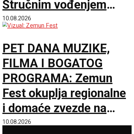
Stručnim vođenjem
zatvorena izložba o
10.08.2026
ateljeima srpskih slikara
PET DANA MUZIKE,
FILMA I BOGATOG
PROGRAMA: Zemun
Fest okuplja regionalne
i domaće zvezde na
četiri lokacije
10.08.2026