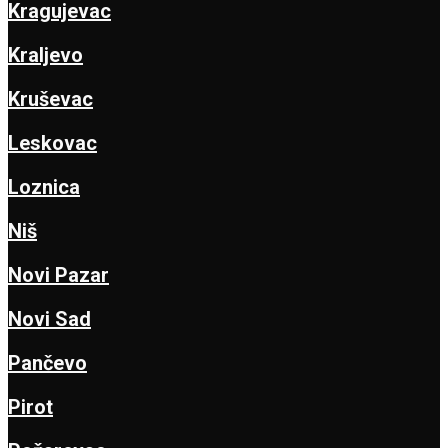
Kragujevac
Kraljevo
Kruševac
Leskovac
Loznica
Niš
Novi Pazar
Novi Sad
Pančevo
Pirot