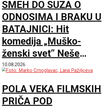
SMEH DO SUZA O
ODNOSIMA I BRAKU U
BATAJNICI: Hit
komedija „Muško-
ženski svet“ Neše
Bridžisa 19. avgusta u
10.08.2026
Diva Event Hallu
POLA VEKA FILMSKIH
PRIČA POD