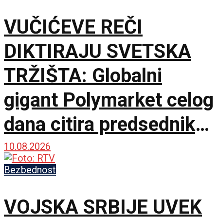
VUČIĆEVE REČI
DIKTIRAJU SVETSKA
TRŽIŠTA: Globalni
gigant Polymarket celog
dana citira predsednika
Srbije
10.08.2026
Bezbednost
VOJSKA SRBIJE UVEK