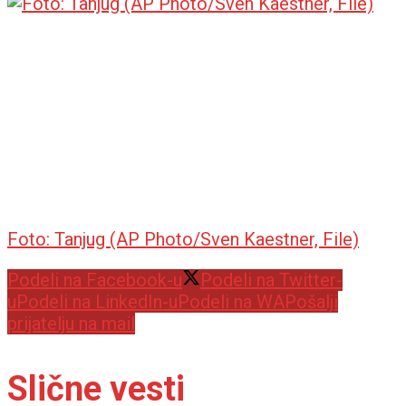
Foto: Tanjug (AP Photo/Sven Kaestner, File)
Podeli na Facebook-u
Podeli na Twitter-
u
Podeli na LinkedIn-u
Podeli na WA
Pošalji
prijatelju na mail
Slične vesti