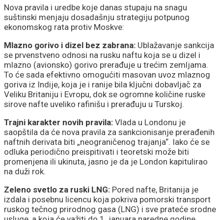
Nova pravila i uredbe koje danas stupaju na snagu
suštinski menjaju dosadašnju strategiju potpunog
ekonomskog rata protiv Moskve:
Mlazno gorivo i dizel bez zabrana:
Ublažavanje sankcija
se prvenstveno odnosi na rusku naftu koja se u dizel i
mlazno (avionsko) gorivo prerađuje u trećim zemljama.
To će sada efektivno omogućiti masovan uvoz mlaznog
goriva iz Indije, koja je i ranije bila ključni dobavljač za
Veliku Britaniju i Evropu, dok se ogromne količine ruske
sirove nafte uveliko rafinišu i prerađuju u Turskoj.
Trajni karakter novih pravila:
Vlada u Londonu je
saopštila da će nova pravila za sankcionisanje prerađenih
naftnih derivata biti „neograničenog trajanja“. Iako će se
odluka periodično preispitivati i teoretski može biti
promenjena ili ukinuta, jasno je da je London kapitulirao
na duži rok.
Zeleno svetlo za ruski LNG:
Pored nafte, Britanija je
izdala i posebnu licencu koja pokriva pomorski transport
ruskog tečnog prirodnog gasa (LNG) i sve prateće srodne
usluge, a koja će važiti do 1. januara naredne godine.