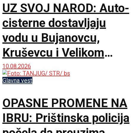
UZ SVOJ NAROD: Auto-
cisterne dostavljaju
vodu u Bujanovcu,
Kruševcu i Velikom
Gradištu, inžinjerci i
10.08.2026
lekari stalno na terenu
Glavna vest
OPASNE PROMENE NA
IBRU: Prištinska policija
počela da preuzima