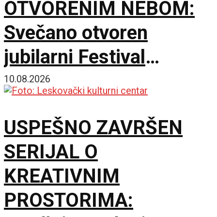
OTVORENIM NEBOM:
Svečano otvoren
jubilarni Festival
filmskog scenarija u
10.08.2026
znaku velikih priznanja
USPEŠNO ZAVRŠEN
SERIJAL O
KREATIVNIM
PROSTORIMA: