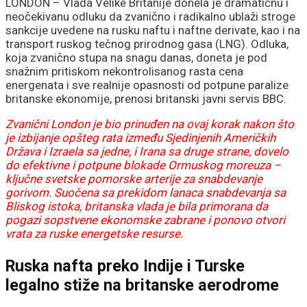
upućene šefu države
LONDON – Vlada Velike Britanije donela je dramatičnu i
neočekivanu odluku da zvanično i radikalno ublaži stroge
sankcije uvedene na rusku naftu i naftne derivate, kao i na
transport ruskog tečnog prirodnog gasa (LNG). Odluka,
koja zvanično stupa na snagu danas, doneta je pod
snažnim pritiskom nekontrolisanog rasta cena
energenata i sve realnije opasnosti od potpune paralize
britanske ekonomije, prenosi britanski javni servis BBC.
Zvanični London je bio prinuđen na ovaj korak nakon što
je izbijanje opšteg rata između Sjedinjenih Američkih
Država i Izraela sa jedne, i Irana sa druge strane, dovelo
do efektivne i potpune blokade Ormuskog moreuza –
ključne svetske pomorske arterije za snabdevanje
gorivom. Suočena sa prekidom lanaca snabdevanja sa
Bliskog istoka, britanska vlada je bila primorana da
pogazi sopstvene ekonomske zabrane i ponovo otvori
vrata za ruske energetske resurse.
Ruska nafta preko Indije i Turske
legalno stiže na britanske aerodrome