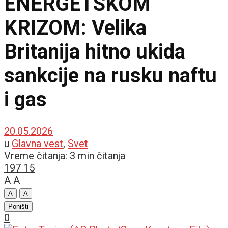
ENERGETSKOM
KRIZOM: Velika
Britanija hitno ukida
sankcije na rusku naftu
i gas
20.05.2026
u
Glavna vest
,
Svet
Vreme čitanja: 3 min čitanja
197
15
A
A
A
A
Poništi
0