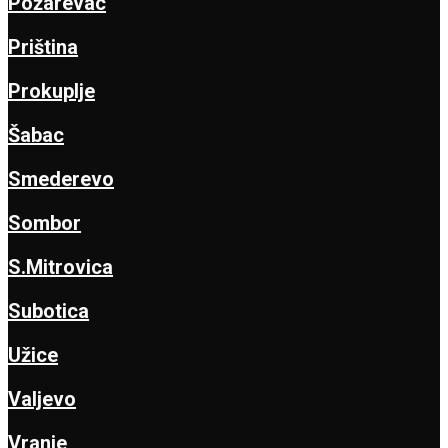
Požarevac
Priština
Prokuplje
Šabac
Smederevo
Sombor
S.Mitrovica
Subotica
Užice
Valjevo
Vranje