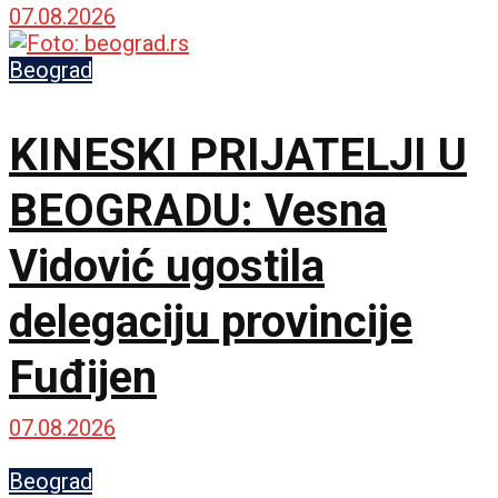
posmatrati
07.08.2026
Beograd
KINESKI PRIJATELJI U
BEOGRADU: Vesna
Vidović ugostila
delegaciju provincije
Fuđijen
07.08.2026
Beograd