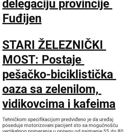
delegaciju provincije
Fuđijen
STARI ŽELEZNIČKI
MOST: Postaje
pešačko-biciklistička
oaza sa zelenilom,
vidikovcima i kafeima
Tehničkom specifikacijom predviđeno je da uređaj
poseduje motorizovani pacijent sto sa mogućnošću
vertikalnog pomeranja u opsegu od najmanje 55 do 80