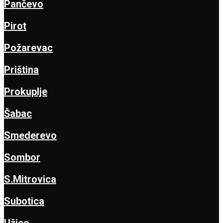
Pančevo
Pirot
Požarevac
Priština
Prokuplje
Šabac
Smederevo
Sombor
S.Mitrovica
Subotica