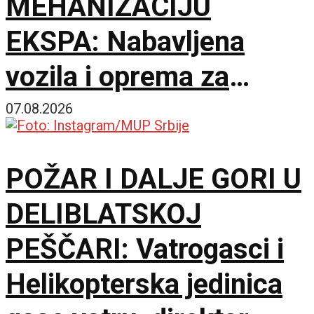
MEHANIZACIJU
EKSPA: Nabavljena
vozila i oprema za
čišćenje i održavanje
07.08.2026
lokacije
POŽAR I DALJE GORI U
DELIBLATSKOJ
PEŠČARI: Vatrogasci i
Helikopterska jedinica