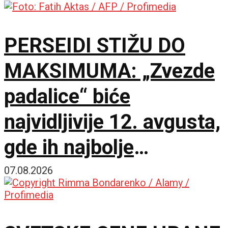
PERSEIDI STIŽU DO
MAKSIMUMA: „Zvezde
padalice“ biće
najvidljivije 12. avgusta,
gde ih najbolje
posmatrati
07.08.2026