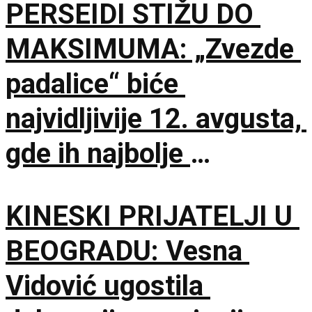
PERSEIDI STIŽU DO
MAKSIMUMA: „Zvezde
padalice“ biće
najvidljivije 12. avgusta,
gde ih najbolje
posmatrati
KINESKI PRIJATELJI U
BEOGRADU: Vesna
Vidović ugostila