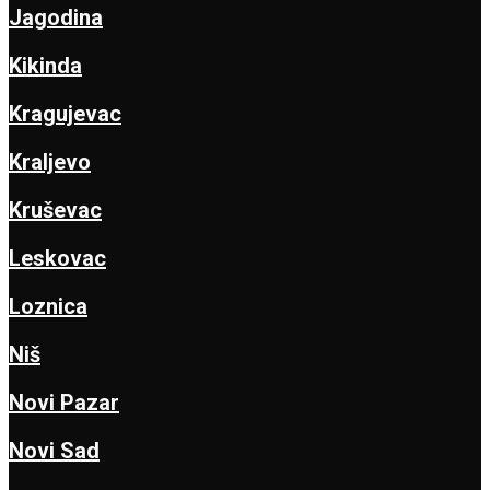
Jagodina
Kikinda
Kragujevac
Kraljevo
Kruševac
Leskovac
Loznica
Niš
Novi Pazar
Novi Sad