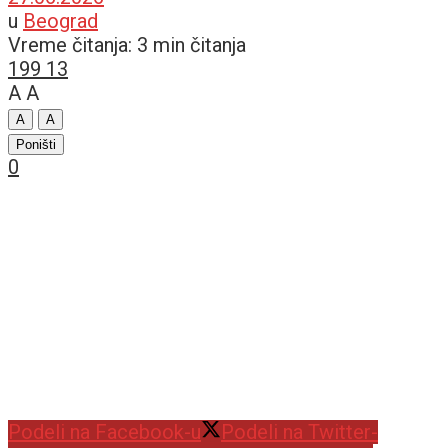
u
Beograd
Vreme čitanja: 3 min čitanja
199
13
A
A
A
A
Poništi
0
Podeli na Facebook-u
Podeli na Twitter-