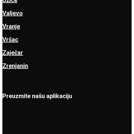
Užice
Valjevo
Vranje
Vršac
Zaječar
Zrenjanin
Preuzmite našu aplikaciju