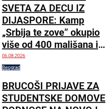
SVETA ZA DECU IZ
DIJASPORE: Kamp
„Srbija te zove” okupio
više od 400 mališana iz
17 zemalja
06.08.2026
Beograd
BRUCOŠI PRIJAVE ZA
STUDENTSKE DOMOVE