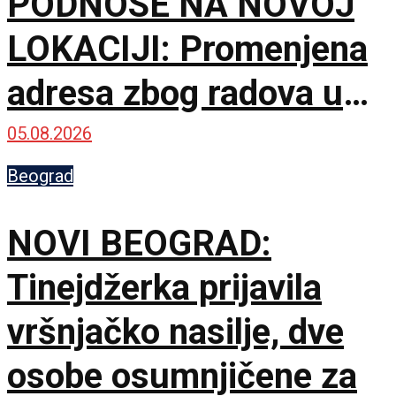
PODNOSE NA NOVOJ
LOKACIJI: Promenjena
adresa zbog radova u
Karaburmi
05.08.2026
Beograd
NOVI BEOGRAD:
Tinejdžerka prijavila
vršnjačko nasilje, dve
osobe osumnjičene za