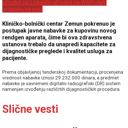
u
Podeli na LinkedIn-u
Podeli na WA
Pošalji
prijatelju na mail
Kliničko-bolnički centar Zemun pokrenuo je
postupak javne nabavke za kupovinu novog
rendgen aparata, čime bi ova zdravstvena
ustanova trebalo da unapredi kapacitete za
dijagnostičke preglede i kvalitet usluga za
pacijente.
Prema objavljenoj tenderskoj dokumentaciji, procenjena
vrednost nabavke iznosi 29.232.000 dinara, a predmet
nabavke je savremeni digitalni radiografski (DR) sistem
namenjen izvođenju različitih dijagnostičkih procedura.
Slične vesti