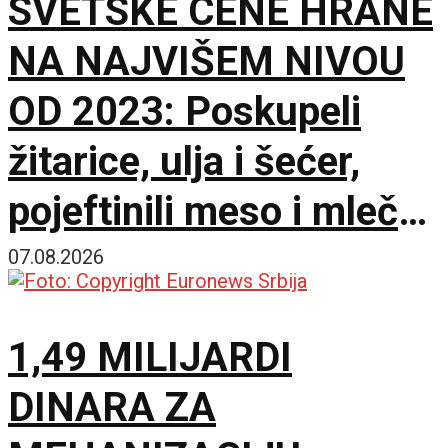
SVETSKE CENE HRANE
NA NAJVIŠEM NIVOU
OD 2023: Poskupeli
žitarice, ulja i šećer,
pojeftinili meso i mlečni
proizvodi
07.08.2026
1,49 MILIJARDI
DINARA ZA