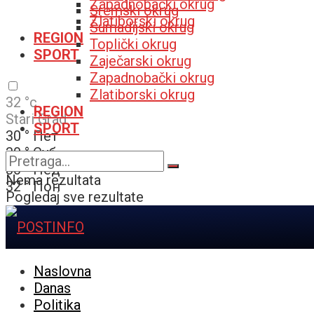
Zapadnobački okrug
Sremski okrug
Zlatiborski okrug
Šumadijski okrug
REGION
Toplički okrug
SPORT
Zaječarski okrug
Zapadnobački okrug
Zlatiborski okrug
32
°c
REGION
Stari Grad
SPORT
30
°
Пет
30
°
Суб
30
°
Нед
Nema rezultata
32
°
Пон
Pogledaj sve rezultate
Naslovna
Danas
Politika