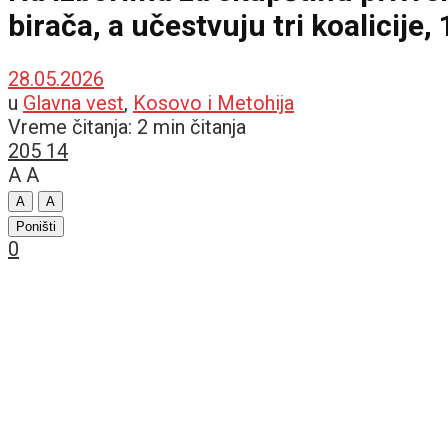
birača, a učestvuju tri koalicije
28.05.2026
u
Glavna vest
,
Kosovo i Metohija
Vreme čitanja: 2 min čitanja
205
14
A
A
A
A
Poništi
0