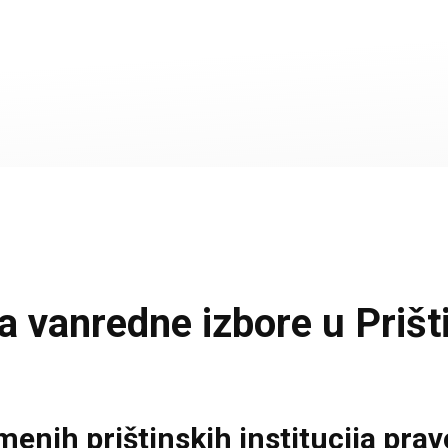
 vanredne izbore u Prištin
enih prištinskih institucija prav