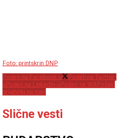
Foto: printskrin DNP
Podeli na Facebook-u
Podeli na Twitter-
u
Podeli na LinkedIn-u
Podeli na WA
Pošalji
prijatelju na mail
Slične vesti