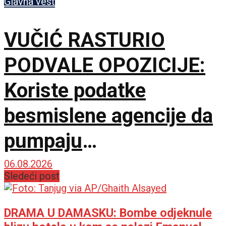
Glavna vest
VUČIĆ RASTURIO
PODVALE OPOZICIJE:
Koriste podatke
besmislene agencije da
pumpaju
samopouzdanje, a
06.08.2026
Sledeći post
sakrili prave brojeve
DRAMA U DAMASKU: Bombe odjeknule