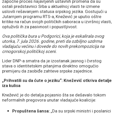
započne proces najavljenih ustavnih promena da su
ostali predstavnici Srba u aktuelnoj vlasti te izmene
uslovili rešavanjem statusa srpskog jezika. Gostujući u
Jutarnjem programu RTS-a, Knežević je uputio oštre
kritike na račun svojih političkih saboraca u izvršnoj vlasti,
optuživši ih za pasivnost i popustljivost.
Ova politička bura u Podgorici, koja je eskalirala ovog
utorka, 7. jula 2026. godine, preti da ozbiljno uzdrma
vladajuću većinu i dovede do novih prekompozicija na
crnogorskoj političkoj sceni.
Lider DNP-a smatra da je izostanak jasnog i čvrstog
stava o identitetskim pitanjima direktno omogućio
premijeru da zaobiđe zahteve srpske zajednice.
„Prihvatili su da ćute o jeziku“: Knežević otkriva detalje
iza kulisa
Knežević je do detalja pojasnio šta se dešavalo tokom
neformalnih pregovora unutar vladajuće koalicije:
Propuštena šansa:
„Da su srpski ministri i poslanici