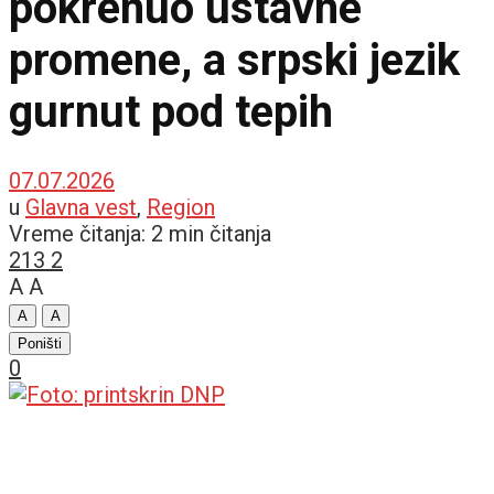
pokrenuo ustavne
promene, a srpski jezik
gurnut pod tepih
07.07.2026
u
Glavna vest
,
Region
Vreme čitanja: 2 min čitanja
213
2
A
A
A
A
Poništi
0