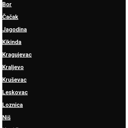
Bor
Čačak
Jagodina
Kikinda
Kragujevac
Kraljevo
Kruševac
Leskovac
Loznica
Niš