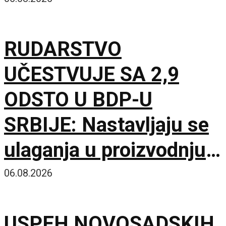
kompleks iz bronzanog
doba
RUDARSTVO
UČESTVUJE SA 2,9
ODSTO U BDP-U
SRBIJE: Nastavljaju se
ulaganja u proizvodnju
uglja
06.08.2026
USPEH NOVOSADSKIH