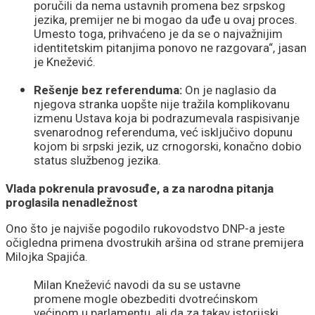
poručili da nema ustavnih promena bez srpskog
jezika, premijer ne bi mogao da uđe u ovaj proces.
Umesto toga, prihvaćeno je da se o najvažnijim
identitetskim pitanjima ponovo ne razgovara“, jasan
je Knežević.
Rešenje bez referenduma:
On je naglasio da
njegova stranka uopšte nije tražila komplikovanu
izmenu Ustava koja bi podrazumevala raspisivanje
svenarodnog referenduma, već isključivo dopunu
kojom bi srpski jezik, uz crnogorski, konačno dobio
status službenog jezika.
Vlada pokrenula pravosuđe, a za narodna pitanja
proglasila nenadležnost
Ono što je najviše pogodilo rukovodstvo DNP-a jeste
očigledna primena dvostrukih aršina od strane premijera
Milojka Spajića.
Milan Knežević navodi da su se ustavne
promene mogle obezbediti dvotrećinskom
većinom u parlamentu, ali da za takav istorijski