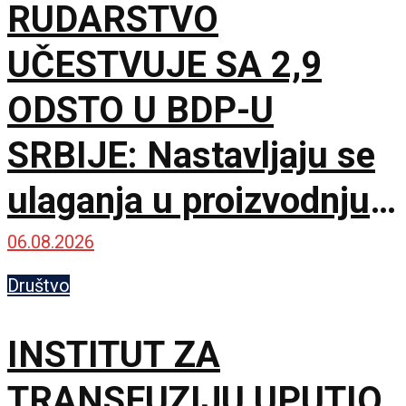
RUDARSTVO
UČESTVUJE SA 2,9
ODSTO U BDP-U
SRBIJE: Nastavljaju se
ulaganja u proizvodnju
uglja
06.08.2026
Društvo
INSTITUT ZA
TRANSFUZIJU UPUTIO