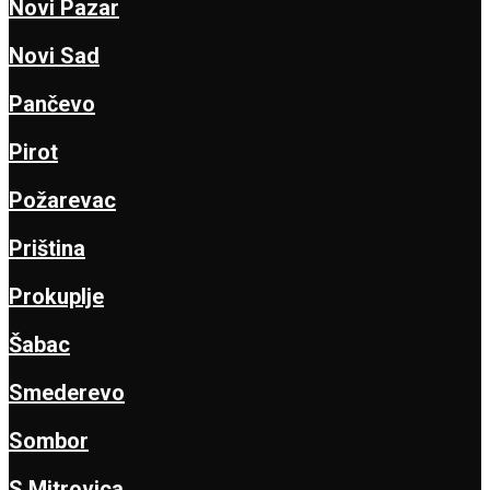
Novi Pazar
Novi Sad
Pančevo
Pirot
Požarevac
Priština
Prokuplje
Šabac
Smederevo
Sombor
S.Mitrovica