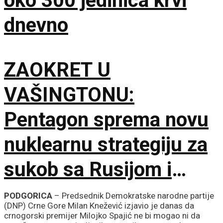
oko 300 jedinica krvi
dnevno
ZAOKRET U
VAŠINGTONU:
Pentagon sprema novu
nuklearnu strategiju za
sukob sa Rusijom i
Kinom
PODGORICA
– Predsednik Demokratske narodne partije
(DNP) Crne Gore Milan Knežević izjavio je danas da
crnogorski premijer Milojko Spajić ne bi mogao ni da