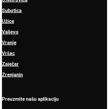
Subotica
Užice
Valjevo
Vranje
Vršac
Zaječar
Zrenjanin
Preuzmite našu aplikaciju