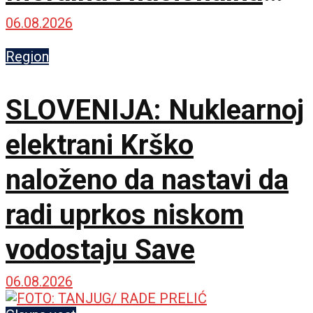
dužnost je da čuvamo
06.08.2026
istinu o ustaškom
Region
genocidu
SLOVENIJA: Nuklearnoj
elektrani Krško
naloženo da nastavi da
radi uprkos niskom
vodostaju Save
06.08.2026