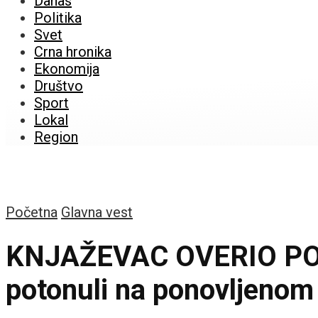
Danas
Politika
Svet
Crna hronika
Ekonomija
Društvo
Sport
Lokal
Region
Početna
Glavna vest
KNJAŽEVAC OVERIO POBE
potonuli na ponovljenom