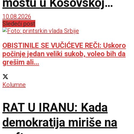
mostu u Kosovskoj
Mitrovici
10.08.2026
Sledeći post
OBISTINILE SE VUČIĆEVE REČI: Uskoro
počinje jedan veliki sukob, voleo bih da
grešim ali...
Kolumne
RAT U IRANU: Kada
demokratija miriše na