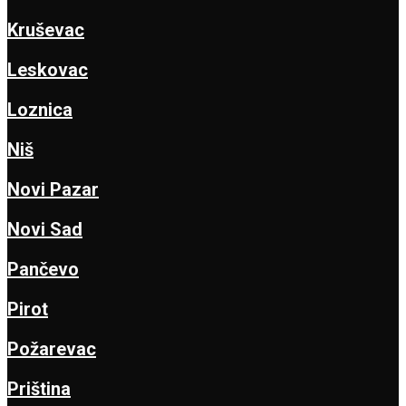
Kruševac
Leskovac
Loznica
Niš
Novi Pazar
Novi Sad
Pančevo
Pirot
Požarevac
Priština