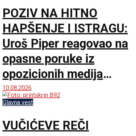
POZIV NA HITNO
HAPŠENJE I ISTRAGU:
Uroš Piper reagovao na
opasne poruke iz
opozicionih medija
upućene šefu države
10.08.2026
Glavna vest
VUČIĆEVE REČI