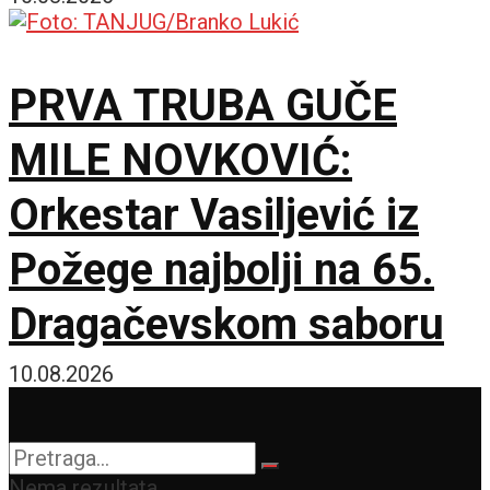
Vorner Bros Diskaveri
PRVA TRUBA GUČE
MILE NOVKOVIĆ:
Orkestar Vasiljević iz
Požege najbolji na 65.
Dragačevskom saboru
10.08.2026
Nema rezultata