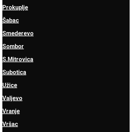
Prokuplje
Šabac
Smederevo
Sombor
S.Mitrovica
Subotica
Užice
Valjevo
Vranje
Vršac