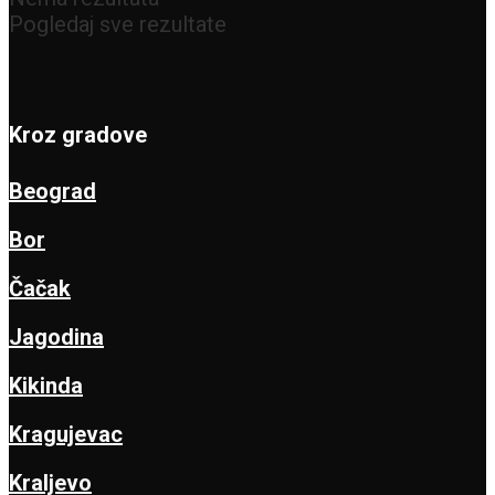
Pogledaj sve rezultate
Kroz gradove
Beograd
Bor
Čačak
Jagodina
Kikinda
Kragujevac
Kraljevo