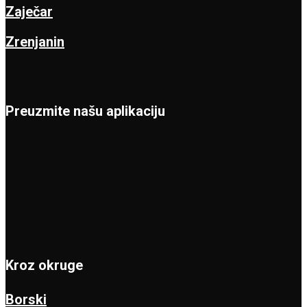
Zaječar
Zrenjanin
Preuzmite našu aplikaciju
Kroz okruge
Borski