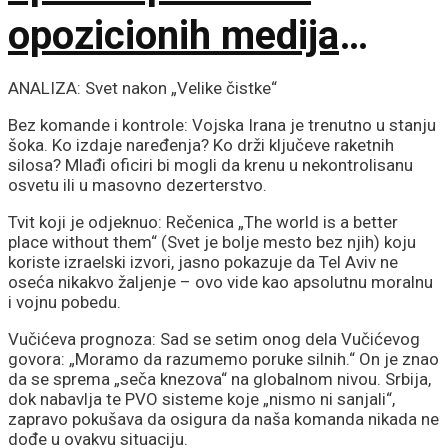
opozicionih medija
upućene šefu države
ANALIZA: Svet nakon „Velike čistke“
Bez komande i kontrole: Vojska Irana je trenutno u stanju
šoka. Ko izdaje naređenja? Ko drži ključeve raketnih
silosa? Mlađi oficiri bi mogli da krenu u nekontrolisanu
osvetu ili u masovno dezerterstvo.
Tvit koji je odjeknuo: Rečenica „The world is a better
place without them“ (Svet je bolje mesto bez njih) koju
koriste izraelski izvori, jasno pokazuje da Tel Aviv ne
oseća nikakvo žaljenje – ovo vide kao apsolutnu moralnu
i vojnu pobedu.
Vučićeva prognoza: Sad se setim onog dela Vučićevog
govora: „Moramo da razumemo poruke silnih.“ On je znao
da se sprema „seča knezova“ na globalnom nivou. Srbija,
dok nabavlja te PVO sisteme koje „nismo ni sanjali“,
zapravo pokušava da osigura da naša komanda nikada ne
dođe u ovakvu situaciju.