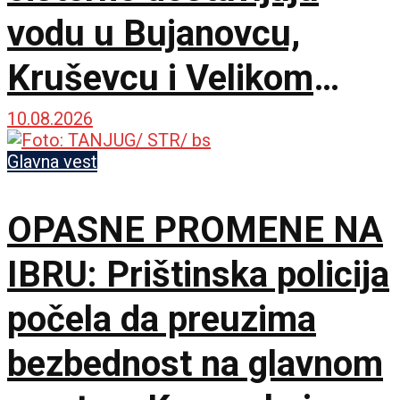
vodu u Bujanovcu,
Kruševcu i Velikom
Gradištu, inžinjerci i
10.08.2026
lekari stalno na terenu
Glavna vest
OPASNE PROMENE NA
IBRU: Prištinska policija
počela da preuzima
bezbednost na glavnom