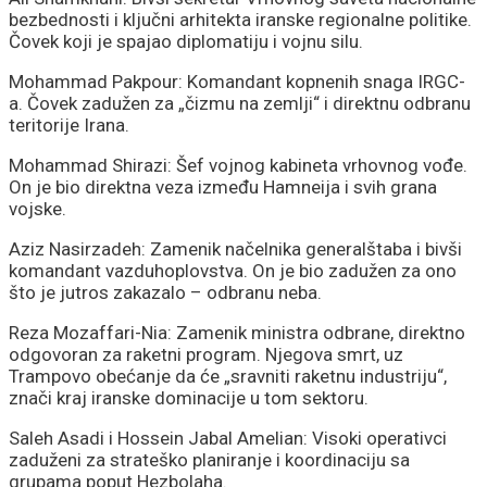
bezbednosti i ključni arhitekta iranske regionalne politike.
Čovek koji je spajao diplomatiju i vojnu silu.
Mohammad Pakpour: Komandant kopnenih snaga IRGC-
a. Čovek zadužen za „čizmu na zemlji“ i direktnu odbranu
teritorije Irana.
Mohammad Shirazi: Šef vojnog kabineta vrhovnog vođe.
On je bio direktna veza između Hamneija i svih grana
vojske.
Aziz Nasirzadeh: Zamenik načelnika generalštaba i bivši
komandant vazduhoplovstva. On je bio zadužen za ono
što je jutros zakazalo – odbranu neba.
Reza Mozaffari-Nia: Zamenik ministra odbrane, direktno
odgovoran za raketni program. Njegova smrt, uz
Trampovo obećanje da će „sravniti raketnu industriju“,
znači kraj iranske dominacije u tom sektoru.
Saleh Asadi i Hossein Jabal Amelian: Visoki operativci
zaduženi za strateško planiranje i koordinaciju sa
grupama poput Hezbolaha.