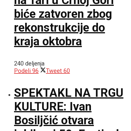
na Tari u Crnoj Gori
biće zatvoren zbog
rekonstrukcije do
kraja oktobra
240 deljenja
Podeli
96
Tweet
60
SPEKTAKL NA TRGU
KULTURE: Ivan
Bosiljčić otvara