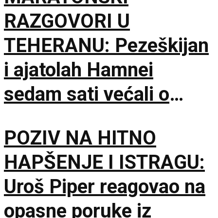
RAZGOVORI U
TEHERANU: Pezeškijan
i ajatolah Hamnei
sedam sati većali o
sudbini Irana
POZIV NA HITNO
HAPŠENJE I ISTRAGU:
Uroš Piper reagovao na
opasne poruke iz