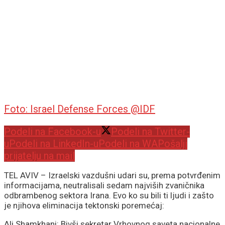
Foto: Israel Defense Forces @IDF
Podeli na Facebook-u
Podeli na Twitter-
u
Podeli na LinkedIn-u
Podeli na WA
Pošalji
prijatelju na mail
TEL AVIV – Izraelski vazdušni udari su, prema potvrđenim
informacijama, neutralisali sedam najviših zvaničnika
odbrambenog sektora Irana. Evo ko su bili ti ljudi i zašto
je njihova eliminacija tektonski poremećaj:
Ali Shamkhani: Bivši sekretar Vrhovnog saveta nacionalne