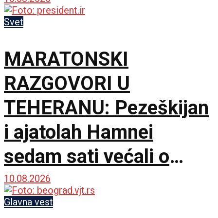
Svet
MARATONSKI
RAZGOVORI U
TEHERANU: Pezeškijan
i ajatolah Hamnei
sedam sati većali o
sudbini Irana
10.08.2026
Glavna vest