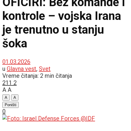
OFICIRI: Bez komande i
kontrole – vojska Irana
je trenutno u stanju
šoka
01.03.2026
u
Glavna vest
,
Svet
Vreme čitanja: 2 min čitanja
211
2
A
A
A
A
Poništi
0