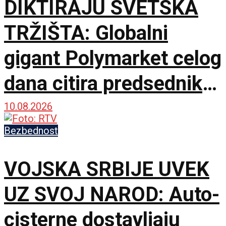
DIKTIRAJU SVETSKA
TRŽIŠTA: Globalni
gigant Polymarket celog
dana citira predsednika
Srbije
10.08.2026
Bezbednost
VOJSKA SRBIJE UVEK
UZ SVOJ NAROD: Auto-
cisterne dostavljaju