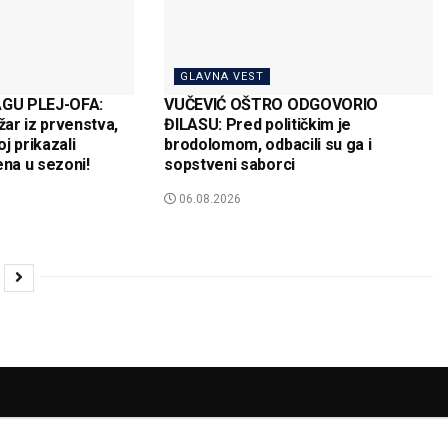
GLAVNA VEST
GU PLEJ-OFA:
VUČEVIĆ OŠTRO ODGOVORIO
žar iz prvenstva,
ĐILASU: Pred političkim je
j prikazali
brodolomom, odbacili su ga i
ena u sezoni!
sopstveni saborci
06.08.2026