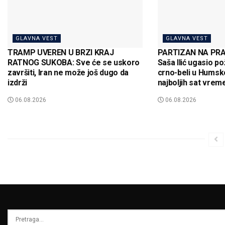
GLAVNA VEST
GLAVNA VEST
TRAMP UVEREN U BRZI KRAJ
PARTIZAN NA PRA
RATNOG SUKOBA: Sve će se uskoro
Saša Ilić ugasio po
završiti, Iran ne može još dugo da
crno-beli u Humsko
izdrži
najboljih sat vrem
06.08.2026
06.08.2026