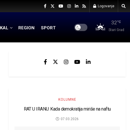
Logovanje
32
°C
KAL
REGION
SPORT
Stari Grad
KOLUMNE
RAT U IRANU: Kada demokratija miriše na naftu
07.03.2026