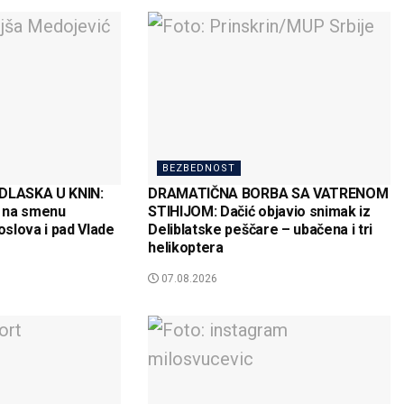
BEZBEDNOST
LASKA U KNIN:
DRAMATIČNA BORBA SA VATRENOM
 na smenu
STIHIJOM: Dačić objavio snimak iz
oslova i pad Vlade
Deliblatske peščare – ubačena i tri
helikoptera
07.08.2026