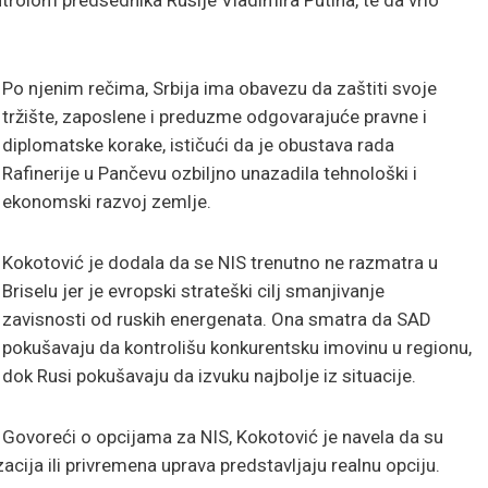
Po njenim rečima, Srbija ima obavezu da zaštiti svoje
tržište, zaposlene i preduzme odgovarajuće pravne i
diplomatske korake, ističući da je obustava rada
Rafinerije u Pančevu ozbiljno unazadila tehnološki i
ekonomski razvoj zemlje.
Kokotović je dodala da se NIS trenutno ne razmatra u
Briselu jer je evropski strateški cilj smanjivanje
zavisnosti od ruskih energenata. Ona smatra da SAD
pokušavaju da kontrolišu konkurentsku imovinu u regionu,
dok Rusi pokušavaju da izvuku najbolje iz situacije.
Govoreći o opcijama za NIS, Kokotović je navela da su
acija ili privremena uprava predstavljaju realnu opciju.