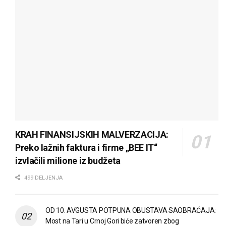
KRAH FINANSIJSKIH MALVERZACIJA:
Preko lažnih faktura i firme „BEE IT“
izvlačili milione iz budžeta
499 DELJENJA
OD 10. AVGUSTA POTPUNA OBUSTAVA SAOBRAĆAJA:
Most na Tari u Crnoj Gori biće zatvoren zbog