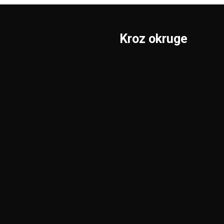
Kroz okruge
Sombor
Borski
S.Mitrovica
Braničevski
Subotica
Jablanički
Užice
Južnobački
Valjevo
Južnobanatski
Vranje
Kolubarski