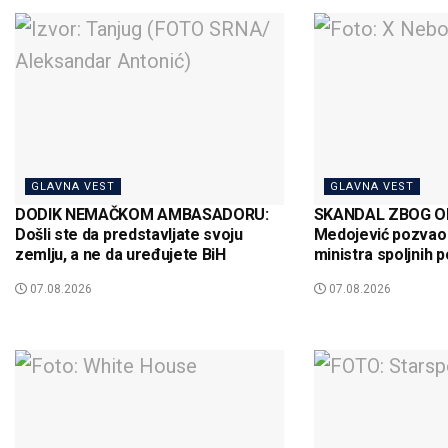
GLAVNA VEST
GLAVNA VEST
DODIK NEMAČKOM AMBASADORU:
SKANDAL ZBOG OD
Došli ste da predstavljate svoju
Medojević pozvao
zemlju, a ne da uređujete BiH
ministra spoljnih p
07.08.2026
07.08.2026