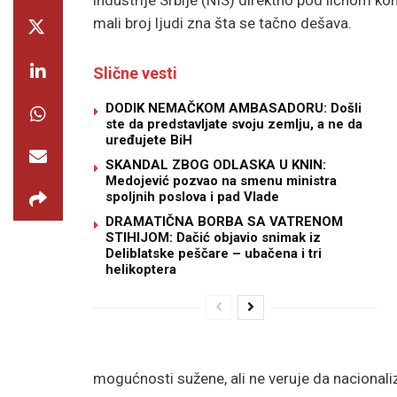
mali broj ljudi zna šta se tačno dešava.
Slične vesti
DODIK NEMAČKOM AMBASADORU: Došli
ste da predstavljate svoju zemlju, a ne da
uređujete BiH
SKANDAL ZBOG ODLASKA U KNIN:
Medojević pozvao na smenu ministra
spoljnih poslova i pad Vlade
DRAMATIČNA BORBA SA VATRENOM
STIHIJOM: Dačić objavio snimak iz
Deliblatske peščare – ubačena i tri
helikoptera
mogućnosti sužene, ali ne veruje da nacionaliz