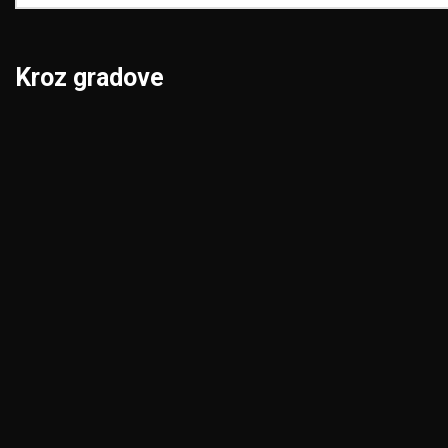
Kroz gradove
Beograd
Niš
Bor
Novi Pazar
Čačak
Novi Sad
Jagodina
Pančevo
Kikinda
Pirot
Kragujevac
Požarevac