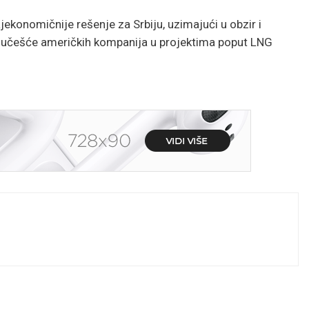
jekonomičnije rešenje za Srbiju, uzimajući u obzir i
 učešće američkih kompanija u projektima poput LNG