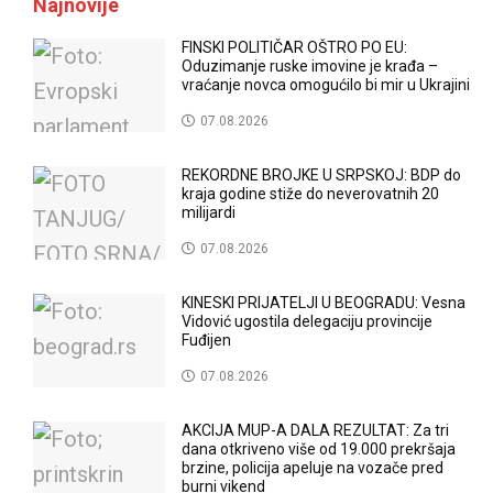
Najnovije
FINSKI POLITIČAR OŠTRO PO EU:
Oduzimanje ruske imovine je krađa –
vraćanje novca omogućilo bi mir u Ukrajini
07.08.2026
REKORDNE BROJKE U SRPSKOJ: BDP do
kraja godine stiže do neverovatnih 20
milijardi
07.08.2026
KINESKI PRIJATELJI U BEOGRADU: Vesna
Vidović ugostila delegaciju provincije
Fuđijen
07.08.2026
AKCIJA MUP-A DALA REZULTAT: Za tri
dana otkriveno više od 19.000 prekršaja
brzine, policija apeluje na vozače pred
burni vikend