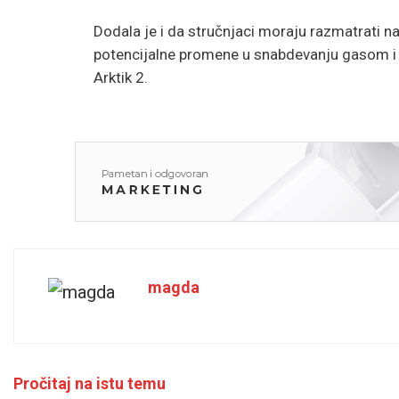
Dodala je i da stručnjaci moraju razmatrati na
potencijalne promene u snabdevanju gasom i
Arktik 2.
magda
Pročitaj na istu temu