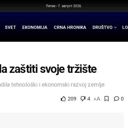
Петак - 7. август 2026.
SVET
EKONOMIJA
CRNA HRONIKA
DRUŠTVO
LO
zaštiti svoje tržište
adila tehnološki i ekonomski razvoj zemlje
209
4
A
0
A