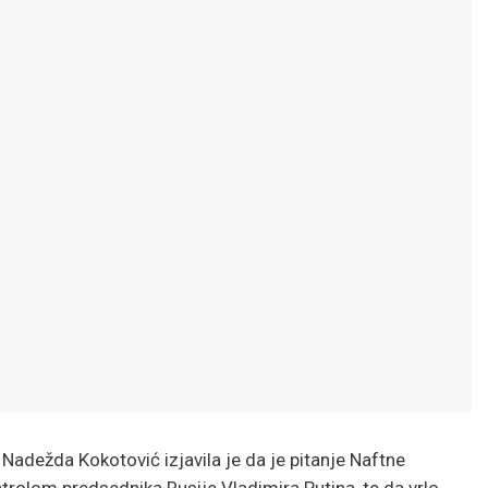
Nadežda Kokotović izjavila je da je pitanje Naftne
ntrolom predsednika Rusije Vladimira Putina, te da vrlo