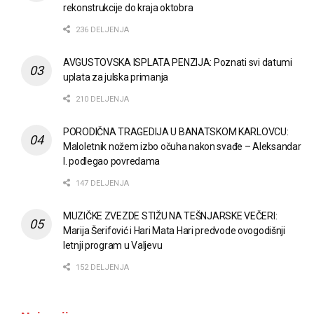
rekonstrukcije do kraja oktobra
236 DELJENJA
AVGUSTOVSKA ISPLATA PENZIJA: Poznati svi datumi
uplata za julska primanja
210 DELJENJA
PORODIČNA TRAGEDIJA U BANATSKOM KARLOVCU:
Maloletnik nožem izbo očuha nakon svađe – Aleksandar
I. podlegao povredama
147 DELJENJA
MUZIČKE ZVEZDE STIŽU NA TEŠNJARSKE VEČERI:
Marija Šerifović i Hari Mata Hari predvode ovogodišnji
letnji program u Valjevu
152 DELJENJA