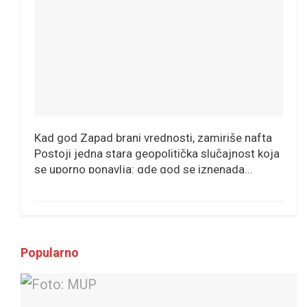
Kad god Zapad brani vrednosti, zamiriše nafta
Postoji jedna stara geopolitička slučajnost koja
se uporno ponavlja: gde god se iznenada...
Popularno