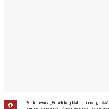
Predstavnica „Briselskog kluba za energetiku“ 
industrije Srbije (NIS) direktno pod ličnom ko