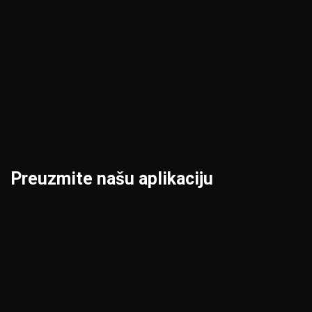
Kraljevo
Priština
Kruševac
Prokuplje
Leskovac
Šabac
Loznica
Smederevo
Preuzmite našu aplikaciju