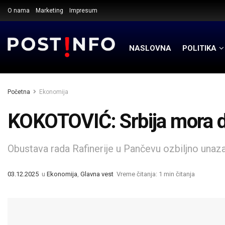
O nama
Marketing
Impresum
NASLOVNA
POLITIKA
Početna
Ekonomija
KOKOTOVIĆ: Srbija mora da 
Obustava rada Rafinerije u Pančevu ozbiljno unaz
03.12.2025
u
Ekonomija
,
Glavna vest
Vreme čitanja: 1 min čitanja